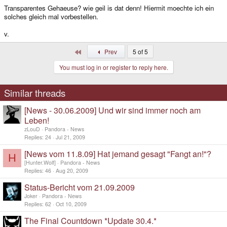
Transparentes Gehaeuse? wie geil is dat denn! Hiermit moechte ich ein
solches gleich mal vorbestellen.
v.
First
Prev
5 of 5
You must log in or register to reply here.
Similar threads
[News - 30.06.2009] Und wir sind immer noch am
Leben!
zLouD
Pandora - News
Replies
24
Jul 21, 2009
[News vom 11.8.09] Hat jemand gesagt "Fangt an!"?
H
[Hunter.Wolf]
Pandora - News
Replies
46
Aug 20, 2009
Status-Bericht vom 21.09.2009
Joker
Pandora - News
Replies
62
Oct 10, 2009
The Final Countdown *Update 30.4.*