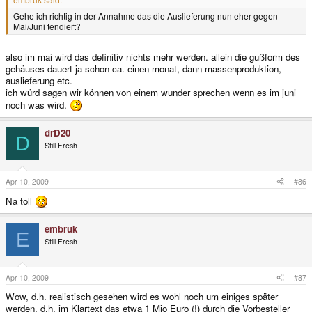
Gehe ich richtig in der Annahme das die Auslieferung nun eher gegen
Mai/Juni tendiert?
also im mai wird das definitiv nichts mehr werden. allein die gußform des
gehäuses dauert ja schon ca. einen monat, dann massenproduktion,
auslieferung etc.
ich würd sagen wir können von einem wunder sprechen wenn es im juni
noch was wird.
drD20
D
Still Fresh
Apr 10, 2009
#86
Na toll
embruk
E
Still Fresh
Apr 10, 2009
#87
Wow, d.h. realistisch gesehen wird es wohl noch um einiges später
werden, d.h. im Klartext das etwa 1 Mio Euro (!) durch die Vorbesteller