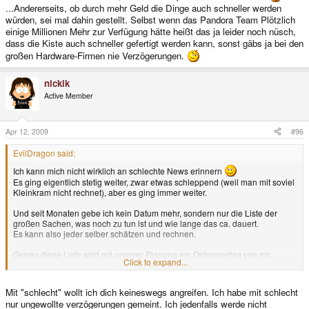
...Andererseits, ob durch mehr Geld die Dinge auch schneller werden
würden, sei mal dahin gestellt. Selbst wenn das Pandora Team Plötzlich
einige Millionen Mehr zur Verfügung hätte heißt das ja leider noch nüsch,
dass die Kiste auch schneller gefertigt werden kann, sonst gäbs ja bei den
großen Hardware-Firmen nie Verzögerungen.
nickik
Active Member
Apr 12, 2009
#96
EvilDragon said:
Ich kann mich nicht wirklich an schlechte News erinnern
Es ging eigentlich stetig weiter, zwar etwas schleppend (weil man mit soviel
Kleinkram nicht rechnet), aber es ging immer weiter.
Und seit Monaten gebe ich kein Datum mehr, sondern nur die Liste der
großen Sachen, was noch zu tun ist und wie lange das ca. dauert.
Es kann also jeder selber schätzen und rechnen.
Genau diese Liste wird mit unserer Planung am Ostermontag von mir
Click to expand...
ziemlich detailreich ausgearbeitet und mit allen unseren Plänen
Und ja - ich weiß, was wir für einen Vertrauensbonus haben... und dafür bin
Mit "schlecht" wollt ich dich keineswegs angreifen. Ich habe mit schlecht
ich auch extrem dankbar.
nur ungewollte verzögerungen gemeint. Ich jedenfalls werde nicht
Wenn jeder die Bestellung stornieren würde, dann würde es in dieser