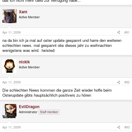
das ich nicht mehr Geld zur Verfügung habe...
Xant
Active Member
Apr 11, 2009
#91
na da bin ich ja mal auf oster update gespannt und harre den weiteren
schlechten news. mal gespannt obs dieses jahr zu weihnachten
wenigstens was wird. :twisted:
nickik
Active Member
Apr 11, 2009
#92
Die schlechten News kommen die ganze Zeit wieder hoffe beim
Osterupdate gibts hauptsächlich positivers zu hören
EvilDragon
Administrator
Staff member
Apr 11, 2009
#93