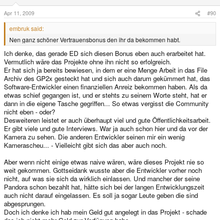
Apr 11, 2009
#90
embruk said:
Nen ganz schöner Vertrauensbonus den ihr da bekommen habt.
Ich denke, das gerade ED sich diesen Bonus eben auch erarbeitet hat.
Vermutlich wäre das Projekte ohne ihn nicht so erfolgreich.
Er hat sich ja bereits bewiesen, in dem er eine Menge Arbeit in das File
Archiv des GP2x gesteckt hat und sich auch darum gekümmert hat, das
Software-Entwickler einen finanziellen Anreiz bekommen haben. Als da
etwas schief gegangen ist, und er stehts zu seinem Worte steht, hat er
dann in die eigene Tasche gegriffen... So etwas vergisst die Community
nicht eben - oder?
Desweiteren leistet er auch überhaupt viel und gute Öffentlichkeitsarbeit.
Er gibt viele und gute Interviews. War ja auch schon hier und da vor der
Kamera zu sehen. Die anderen Entwickler seinen mir ein wenig
Kamerascheu... - Vielleicht gibt sich das aber auch noch.
Aber wenn nicht einige etwas naive wären, wäre dieses Projekt nie so
weit gekommen. Gottseidank wusste aber die Entwickler vorher noch
nicht, auf was sie sich da wirklich einlassen. Und mancher der seine
Pandora schon bezahlt hat, hätte sich bei der langen Entwicklungszeit
auch nicht darauf eingelassen. Es soll ja sogar Leute geben die sind
abgesprungen.
Doch ich denke ich hab mein Geld gut angelegt in das Projekt - schade