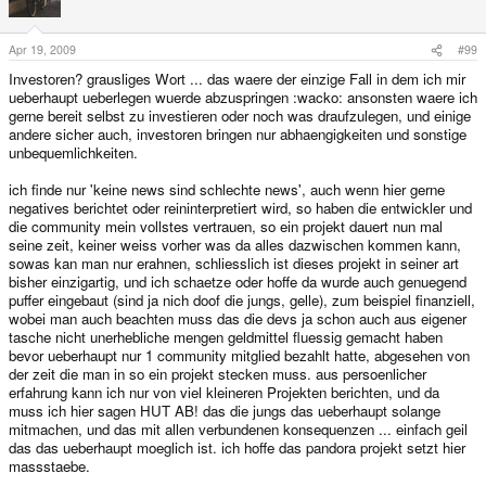
Apr 19, 2009
#99
Investoren? grausliges Wort ... das waere der einzige Fall in dem ich mir
ueberhaupt ueberlegen wuerde abzuspringen :wacko: ansonsten waere ich
gerne bereit selbst zu investieren oder noch was draufzulegen, und einige
andere sicher auch, investoren bringen nur abhaengigkeiten und sonstige
unbequemlichkeiten.
ich finde nur 'keine news sind schlechte news', auch wenn hier gerne
negatives berichtet oder reininterpretiert wird, so haben die entwickler und
die community mein vollstes vertrauen, so ein projekt dauert nun mal
seine zeit, keiner weiss vorher was da alles dazwischen kommen kann,
sowas kan man nur erahnen, schliesslich ist dieses projekt in seiner art
bisher einzigartig, und ich schaetze oder hoffe da wurde auch genuegend
puffer eingebaut (sind ja nich doof die jungs, gelle), zum beispiel finanziell,
wobei man auch beachten muss das die devs ja schon auch aus eigener
tasche nicht unerhebliche mengen geldmittel fluessig gemacht haben
bevor ueberhaupt nur 1 community mitglied bezahlt hatte, abgesehen von
der zeit die man in so ein projekt stecken muss. aus persoenlicher
erfahrung kann ich nur von viel kleineren Projekten berichten, und da
muss ich hier sagen HUT AB! das die jungs das ueberhaupt solange
mitmachen, und das mit allen verbundenen konsequenzen ... einfach geil
das das ueberhaupt moeglich ist. ich hoffe das pandora projekt setzt hier
massstaebe.