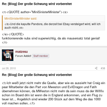
Re: [Blog] Der große Schwung wird vorbereitet
<r><QUOTE author="MiniSinisterMinister"><s>
MiniSinisterMinister said:
</s>Und die kaputte Pandora, die derzeit bei Ebay versteigert wird, will ich
auch nicht.<e>
</e></QUOTE>
funktionierende nubs sind superwichtig, da als mausersatz total genial!
</r>
matzesu
Forum Addict!
Staff member
Jul 28, 2010
#38
Re: [Blog] Der große Schwung wird vorbereitet
<t>Ich weiß jetzt nicht mehr die Quelle, aber wie es aussieht hat Craig ein
paar Mitarbeiter die den Part von Mweston und EvilDragon und Fatih
übernehmen können, da MWeston nicht mehr da sein muss da der Wififix
schon im Board drin ist wenn die in England ankommen, und ein Flug zu
teuer ist.., Angeblich sind wieder 200 Stück auf dem Weg die das 1000
voll machen sollen..</t>