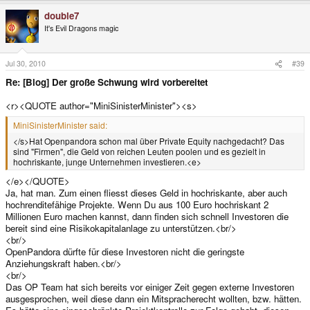
double7
It's Evil Dragons magic
Jul 30, 2010
#39
Re: [Blog] Der große Schwung wird vorbereitet
<r><QUOTE author="MiniSinisterMinister"><s>
MiniSinisterMinister said:
</s>Hat Openpandora schon mal über Private Equity nachgedacht? Das
sind "Firmen", die Geld von reichen Leuten poolen und es gezielt in
hochriskante, junge Unternehmen investieren.<e>
</e></QUOTE>
Ja, hat man. Zum einen fliesst dieses Geld in hochriskante, aber auch
hochrenditefähige Projekte. Wenn Du aus 100 Euro hochriskant 2
Millionen Euro machen kannst, dann finden sich schnell Investoren die
bereit sind eine Risikokapitalanlage zu unterstützen.<br/>
<br/>
OpenPandora dürfte für diese Investoren nicht die geringste
Anziehungskraft haben.<br/>
<br/>
Das OP Team hat sich bereits vor einiger Zeit gegen externe Investoren
ausgesprochen, weil diese dann ein Mitspracherecht wollten, bzw. hätten.