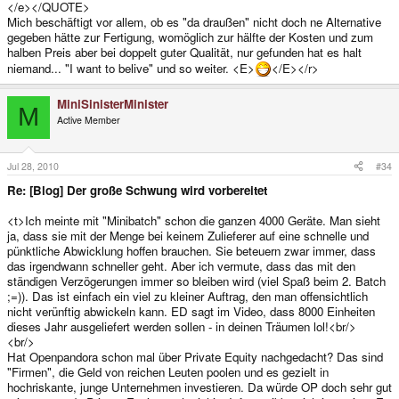
</e></QUOTE>
Mich beschäftigt vor allem, ob es "da draußen" nicht doch ne Alternative
gegeben hätte zur Fertigung, womöglich zur hälfte der Kosten und zum
halben Preis aber bei doppelt guter Qualität, nur gefunden hat es halt
niemand... "I want to belive" und so weiter. <E>
</E></r>
MiniSinisterMinister
M
Active Member
Jul 28, 2010
#34
Re: [Blog] Der große Schwung wird vorbereitet
<t>Ich meinte mit "Minibatch" schon die ganzen 4000 Geräte. Man sieht
ja, dass sie mit der Menge bei keinem Zulieferer auf eine schnelle und
pünktliche Abwicklung hoffen brauchen. Sie beteuern zwar immer, dass
das irgendwann schneller geht. Aber ich vermute, dass das mit den
ständigen Verzögerungen immer so bleiben wird (viel Spaß beim 2. Batch
;=)). Das ist einfach ein viel zu kleiner Auftrag, den man offensichtlich
nicht verünftig abwickeln kann. ED sagt im Video, dass 8000 Einheiten
dieses Jahr ausgeliefert werden sollen - in deinen Träumen lol!<br/>
<br/>
Hat Openpandora schon mal über Private Equity nachgedacht? Das sind
"Firmen", die Geld von reichen Leuten poolen und es gezielt in
hochriskante, junge Unternehmen investieren. Da würde OP doch sehr gut