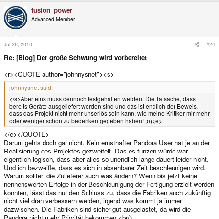
fusion_power
Advanced Member
Jul 28, 2010
#24
Re: [Blog] Der große Schwung wird vorbereitet
<r><QUOTE author="johnnysnet"><s>
johnnysnet said:
</s>Aber eins muss dennoch festgehalten werden. Die Tatsache, dass
bereits Geräte ausgeliefert worden sind und das ist endlich der Beweis,
dass das Projekt nicht mehr unseriös sein kann, wie meine Kritiker mir mehr
oder weniger schon zu bedenken gegeben haben! ;o)<e>
</e></QUOTE>
Darum gehts doch gar nicht. Kein ernsthafter Pandora User hat je an der
Realisierung des Projektes gezweifelt. Das es funzen würde war
eigentlich logisch, dass aber alles so unendlich lange dauert leider nicht.
Und ich bezweifle, dass es sich in absehbarer Zeit beschleunigen wird.
Warum sollten die Zulieferer auch was ändern? Wenn bis jetzt keine
nennenswerten Erfolge in der Beschleunigung der Fertigung erzielt werden
konnten, lässt das nur den Schluss zu, dass die Fabriken auch zukünftig
nicht viel dran verbessern werden, irgend was kommt ja immer
dazwischen. Die Fabriken sind sicher gut ausgelastet, da wird die
Pandora nichtm ehr Priorität bekommen.<br/>