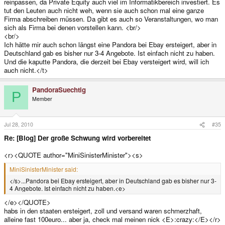
reinpassen, da Private Equity auch viel im Informatikbereich investiert. Es
tut den Leuten auch nicht weh, wenn sie auch schon mal eine ganze
Firma abschreiben müssen. Da gibt es auch so Veranstaltungen, wo man
sich als Firma bei denen vorstellen kann. <br/>
<br/>
Ich hätte mir auch schon längst eine Pandora bei Ebay ersteigert, aber in
Deutschland gab es bisher nur 3-4 Angebote. Ist einfach nicht zu haben.
Und die kaputte Pandora, die derzeit bei Ebay versteigert wird, will ich
auch nicht.</t>
PandoraSuechtig
P
Member
Jul 28, 2010
#35
Re: [Blog] Der große Schwung wird vorbereitet
<r><QUOTE author="MiniSinisterMinister"><s>
MiniSinisterMinister said:
</s>...Pandora bei Ebay ersteigert, aber in Deutschland gab es bisher nur 3-
4 Angebote. Ist einfach nicht zu haben.<e>
</e></QUOTE>
habs in den staaten ersteigert, zoll und versand waren schmerzhaft,
alleine fast 100euro... aber ja, check mal meinen nick <E>:crazy:</E></r>