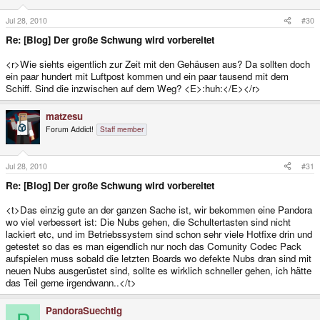
Jul 28, 2010
#30
Re: [Blog] Der große Schwung wird vorbereitet
<r>Wie siehts eigentlich zur Zeit mit den Gehäusen aus? Da sollten doch
ein paar hundert mit Luftpost kommen und ein paar tausend mit dem
Schiff. Sind die inzwischen auf dem Weg? <E>:huh:</E></r>
matzesu
Forum Addict!
Staff member
Jul 28, 2010
#31
Re: [Blog] Der große Schwung wird vorbereitet
<t>Das einzig gute an der ganzen Sache ist, wir bekommen eine Pandora
wo viel verbessert ist: Die Nubs gehen, die Schultertasten sind nicht
lackiert etc, und im Betriebssystem sind schon sehr viele Hotfixe drin und
getestet so das es man eigendlich nur noch das Comunity Codec Pack
aufspielen muss sobald die letzten Boards wo defekte Nubs dran sind mit
neuen Nubs ausgerüstet sind, sollte es wirklich schneller gehen, ich hätte
das Teil gerne irgendwann..</t>
PandoraSuechtig