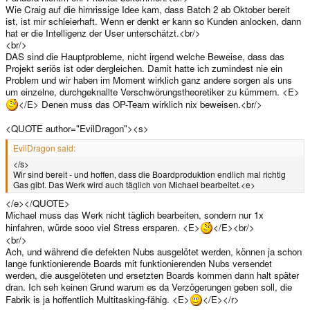
Wie Craig auf die hirnrissige Idee kam, dass Batch 2 ab Oktober bereit
ist, ist mir schleierhaft. Wenn er denkt er kann so Kunden anlocken, dann
hat er die Intelligenz der User unterschätzt.<br/>
<br/>
DAS sind die Hauptprobleme, nicht irgend welche Beweise, dass das
Projekt seriös ist oder dergleichen. Damit hatte ich zumindest nie ein
Problem und wir haben im Moment wirklich ganz andere sorgen als uns
um einzelne, durchgeknallte Verschwörungstheoretiker zu kümmern. <E>
</E> Denen muss das OP-Team wirklich nix beweisen.<br/>
<QUOTE author="EvilDragon"><s>
EvilDragon said:
</s>
Wir sind bereit - und hoffen, dass die Boardproduktion endlich mal richtig
Gas gibt. Das Werk wird auch täglich von Michael bearbeitet.<e>
</e></QUOTE>
Michael muss das Werk nicht täglich bearbeiten, sondern nur 1x
hinfahren, würde sooo viel Stress ersparen. <E>
</E><br/>
<br/>
Ach, und während die defekten Nubs ausgelötet werden, können ja schon
lange funktionierende Boards mit funktionierenden Nubs versendet
werden, die ausgelöteten und ersetzten Boards kommen dann halt später
dran. Ich seh keinen Grund warum es da Verzögerungen geben soll, die
Fabrik is ja hoffentlich Multitasking-fähig. <E>
</E></r>