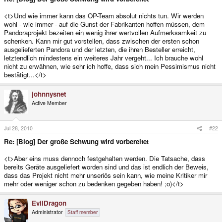
<t>Und wie immer kann das OP-Team absolut nichts tun. Wir werden
wohl - wie immer - auf die Gunst der Fabrikanten hoffen müssen, dem
Pandoraprojekt bezeiten ein wenig ihrer wertvollen Aufmerksamkeit zu
schenken. Kann mir gut vorstellen, dass zwischen der ersten schon
ausgelieferten Pandora und der letzten, die ihren Besteller erreicht,
letztendlich mindestens ein weiteres Jahr vergeht... Ich brauche wohl
nicht zu erwähnen, wie sehr ich hoffe, dass sich mein Pessimismus nicht
bestätigt...</t>
johnnysnet
Active Member
Jul 28, 2010
#22
Re: [Blog] Der große Schwung wird vorbereitet
<t>Aber eins muss dennoch festgehalten werden. Die Tatsache, dass
bereits Geräte ausgeliefert worden sind und das ist endlich der Beweis,
dass das Projekt nicht mehr unseriös sein kann, wie meine Kritiker mir
mehr oder weniger schon zu bedenken gegeben haben! ;o)</t>
EvilDragon
Administrator
Staff member