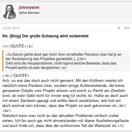
johnnysnet
Active Member
Jul 28, 2010
#25
Re: [Blog] Der große Schwung wird vorbereitet
<r><QUOTE><s>
</s>Darum gehts doch gar nicht. Kein ernsthafter Pandora User hat je an
der Realisierung des Projektes gezweifelt. [...]<br/>
DAS sind die Hauptprobleme, nicht irgend welche Beweise, dass das
Projekt seriös ist oder dergleichen.<e>
</e></QUOTE>
Ach, so war das doch auch nicht gemeint. Mit den Kritikern meinte ich
natürlich keine Pandora User, sondern einige Außenstehende, die keine
genaueren Details vom Projekt wissen und somit zu Recht am Zweifeln
sind, ob mein Geld nicht für immer weg für nichts ist. Hatte es doch auch
mit einem Zwinkern gesagt und wollte damit ausdrücken, wie froh wir
doch erstmal sein können, dass das Projekt so weit gekommen ist.<br/>
<br/>
Natürlich kann man nicht an den aktuellen Problemen einfach vorbei
sehen. Ich bin auch gar nicht einverstanden mit dieser Auslieferungsflaute
und auch finde ich, dass dies der schlimmste Teil der Wartezeit ist.</r>