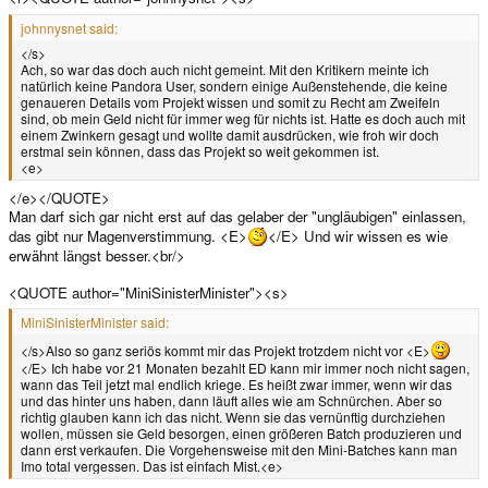
johnnysnet said:
</s>
Ach, so war das doch auch nicht gemeint. Mit den Kritikern meinte ich
natürlich keine Pandora User, sondern einige Außenstehende, die keine
genaueren Details vom Projekt wissen und somit zu Recht am Zweifeln
sind, ob mein Geld nicht für immer weg für nichts ist. Hatte es doch auch mit
einem Zwinkern gesagt und wollte damit ausdrücken, wie froh wir doch
erstmal sein können, dass das Projekt so weit gekommen ist.
<e>
</e></QUOTE>
Man darf sich gar nicht erst auf das gelaber der "ungläubigen" einlassen,
das gibt nur Magenverstimmung. <E>
</E> Und wir wissen es wie
erwähnt längst besser.<br/>
<QUOTE author="MiniSinisterMinister"><s>
MiniSinisterMinister said:
</s>Also so ganz seriös kommt mir das Projekt trotzdem nicht vor <E>
</E> Ich habe vor 21 Monaten bezahlt ED kann mir immer noch nicht sagen,
wann das Teil jetzt mal endlich kriege. Es heißt zwar immer, wenn wir das
und das hinter uns haben, dann läuft alles wie am Schnürchen. Aber so
richtig glauben kann ich das nicht. Wenn sie das vernünftig durchziehen
wollen, müssen sie Geld besorgen, einen größeren Batch produzieren und
dann erst verkaufen. Die Vorgehensweise mit den Mini-Batches kann man
Imo total vergessen. Das ist einfach Mist.<e>