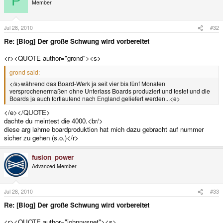
P
Member
Jul 28, 2010
#32
Re: [Blog] Der große Schwung wird vorbereitet
<r><QUOTE author="grond"><s>
grond said:
</s>während das Board-Werk ja seit vier bis fünf Monaten
versprochenermaßen ohne Unterlass Boards produziert und testet und die
Boards ja auch fortlaufend nach England geliefert werden...<e>
</e></QUOTE>
dachte du meintest die 4000.<br/>
diese arg lahme boardproduktion hat mich dazu gebracht auf nummer
sicher zu gehen (s.o.)</r>
fusion_power
Advanced Member
Jul 28, 2010
#33
Re: [Blog] Der große Schwung wird vorbereitet
<r><QUOTE author="johnnysnet"><s>