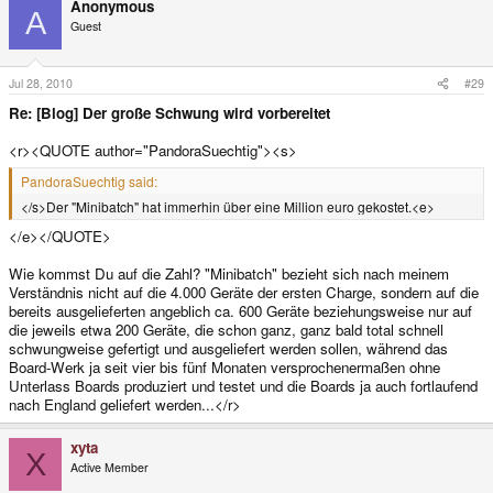
Anonymous
A
Guest
Jul 28, 2010
#29
Re: [Blog] Der große Schwung wird vorbereitet
<r><QUOTE author="PandoraSuechtig"><s>
PandoraSuechtig said:
</s>Der "Minibatch" hat immerhin über eine Million euro gekostet.<e>
</e></QUOTE>
Wie kommst Du auf die Zahl? "Minibatch" bezieht sich nach meinem
Verständnis nicht auf die 4.000 Geräte der ersten Charge, sondern auf die
bereits ausgelieferten angeblich ca. 600 Geräte beziehungsweise nur auf
die jeweils etwa 200 Geräte, die schon ganz, ganz bald total schnell
schwungweise gefertigt und ausgeliefert werden sollen, während das
Board-Werk ja seit vier bis fünf Monaten versprochenermaßen ohne
Unterlass Boards produziert und testet und die Boards ja auch fortlaufend
nach England geliefert werden...</r>
xyta
X
Active Member