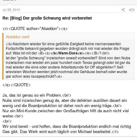
Jul 28, 2010
#23
Re: [Blog] Der große Schwung wird vorbereitet
<r><QUOTE author="Abaddon"><s>
Abaddon said:
</s>Nachdem wieder für eine gefühlte Ewigkeit keine nennenswerten
Fortschritte bekannt gegeben wurden drängt sich mir mal wieder die Frage
auf: Was ist mit der <B><s>
</s>Wann-Dora<e>
</e></B>?<br/>
Ist der "große Schwung" inzwischen soweit vorbereitet? Sind von den Nubs
inzwischen mal wieder ein paar hundert nach Texas gelangt oder ist gar da
mal wieder die eine oder andere Arbeitsstunde für OP abgefallen? Seit
wievielen Wochen werden jetzt nochmal die Gehäuse bemalt oder wurde
gar schon was rausgeschickt?<e>
</e></QUOTE>
Ja, das ist genau so ein Problem.<br/>
Nubs sind inzwischen genug da, aber die defekten auslöten dauert ein
wenig und die Boardproduktion ist daher noch ein wenig träge.<br/>
Nur ein Mini-Kunde zwischen den Großaufträgen hilft da auch nicht viel
weiter.<br/>
<br/>
Wir sind bereit - und hoffen, dass die Boardproduktion endlich mal richtig
Gas gibt. Das Werk wird auch täglich von Michael bearbeitet.</r>