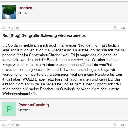
Böddchi
Member
Jul 28, 2010
#36
Re: [Blog] Der große Schwung wird vorbereitet
<t>So dann melde ich mich auch mal wieder!Nachdem ich fast täglich
lese schreib ich jez auch mal wieder!Also als erstes ich rechne mit meiner
pandora fest im September/Oktober weil Ed ja sagte das die gehäuse
verschickt werden und die Boards sich auch beeilen...Ok aber mal ne
Frage wie isses jez eig mit dem zusammenbau??Läuft da was?ist
mweston bei craigix?wann kommt Ed wieder anch England?naja wir
werden shen ich wollte erst ja stornieren weil ich meine Pandora bis zum
4.juli haben WOLLTE aber jetzt kann ich auch warten und kann ED das
einfach nicht antun bei seiner Mühe und seinem super Support! Ich freu
mich schon auf meine Pandora im Oktober!und wenn nicht halt unterm
Weinachtsbaum!</t>
PandoraSuechtig
P
Member
Jul 28, 2010
#37