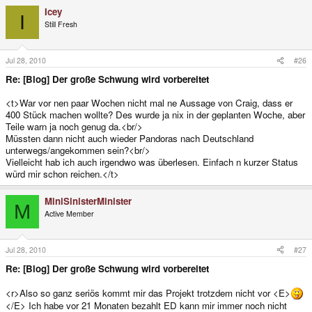
Icey
I
Still Fresh
Jul 28, 2010
#26
Re: [Blog] Der große Schwung wird vorbereitet
<t>War vor nen paar Wochen nicht mal ne Aussage von Craig, dass er
400 Stück machen wollte? Des wurde ja nix in der geplanten Woche, aber
Teile warn ja noch genug da.<br/>
Müssten dann nicht auch wieder Pandoras nach Deutschland
unterwegs/angekommen sein?<br/>
Vielleicht hab ich auch irgendwo was überlesen. Einfach n kurzer Status
würd mir schon reichen.</t>
MiniSinisterMinister
M
Active Member
Jul 28, 2010
#27
Re: [Blog] Der große Schwung wird vorbereitet
<r>Also so ganz seriös kommt mir das Projekt trotzdem nicht vor <E>
</E> Ich habe vor 21 Monaten bezahlt ED kann mir immer noch nicht