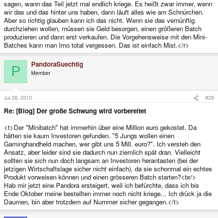
sagen, wann das Teil jetzt mal endlich kriege. Es heißt zwar immer, wenn
wir das und das hinter uns haben, dann läuft alles wie am Schnürchen.
Aber so richtig glauben kann ich das nicht. Wenn sie das vernünftig
durchziehen wollen, müssen sie Geld besorgen, einen größeren Batch
produzieren und dann erst verkaufen. Die Vorgehensweise mit den Mini-
Batches kann man Imo total vergessen. Das ist einfach Mist.</r>
PandoraSuechtig
P
Member
Jul 28, 2010
#28
Re: [Blog] Der große Schwung wird vorbereitet
<t>Der "Minibatch" hat immerhin über eine Million euro gekostet. Da
hätten sie kaum Investoren gefunden. "5 Jungs wollen einen
Gaminghandheld machen, wer gibt uns 5 Mill. euro?". Ich versteh den
Ansatz, aber leider sind sie dadurch nun ziemlich spät dran. Vielleicht
sollten sie sich nun doch langsam an Investoren herantasten (bei der
jetzigen Wirtschaftslage sicher nicht einfach), da sie schonmal ein echtes
Produkt vorweisen können und einen grösseren Batch starten?<br/>
Hab mir jetzt eine Pandora ersteigert, weil ich befürchte, dass ich bis
Ende Oktober meine bestellten immer noch nicht kriege... Ich drück ja die
Daumen, bin aber trotzdem auf Nummer sicher gegangen.</t>