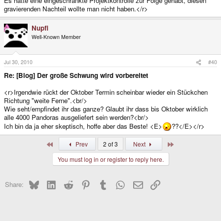
Es hätte eine eingeschränkte Projektkontrolle zur Folge gehabt, diesen
gravierenden Nachteil wollte man nicht haben.</r>
Nupfi
Well-Known Member
Jul 30, 2010
#40
Re: [Blog] Der große Schwung wird vorbereitet
<r>Irgendwie rückt der Oktober Termin scheinbar wieder ein Stückchen
Richtung "weite Ferne".<br/>
Wie seht/empfindet ihr das ganze? Glaubt ihr dass bis Oktober wirklich
alle 4000 Pandoras ausgeliefert sein werden?<br/>
Ich bin da ja eher skeptisch, hoffe aber das Beste! <E>
??</E></r>
First
Last
Prev
2 of 3
Next
You must log in or register to reply here.
Bluesky
LinkedIn
Reddit
Pinterest
Tumblr
WhatsApp
Email
Link
Share: