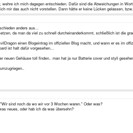
 wehre ich mich dagegen entschieden. Dafür sind die Abweichungen in Wort
 ich mir das auch nicht vorstellen. Dann hätte er keine Lücken gelassen, bzw
schieden anders aus...
tzen, da man da viel zu schnell durcheinanderkommt, schließlich ist die gra
ilDragon einen Blogeintrag im offiziellen Blog macht, und wann er es im offi
rd ist halt dafür vorgesehen...
r neuen Gehäuse toll finden.. man hat ja nur Batterie cover und styli gesehen
rumzugriegen..
 "Wir sind noch da wo wir vor 3 Wochen waren." Oder was?
h was neues, oder hab ich da was übersehn?