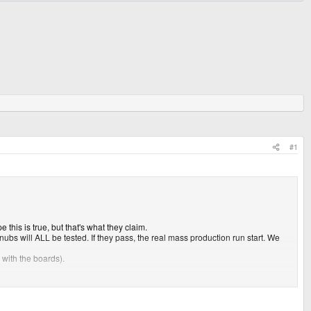
#1
his is true, but that's what they claim.
ubs will ALL be tested. If they pass, the real mass production run start. We
 with the boards).