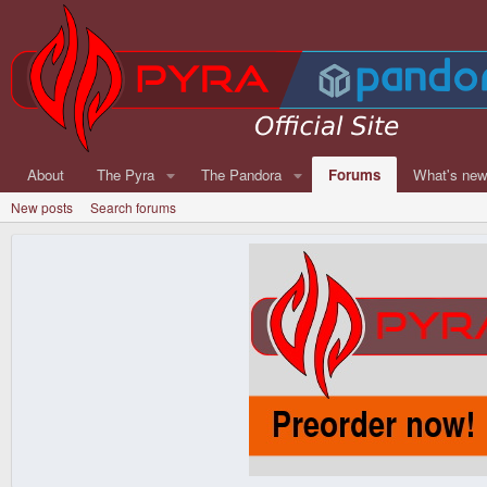
About
The Pyra
The Pandora
Forums
What's ne
New posts
Search forums