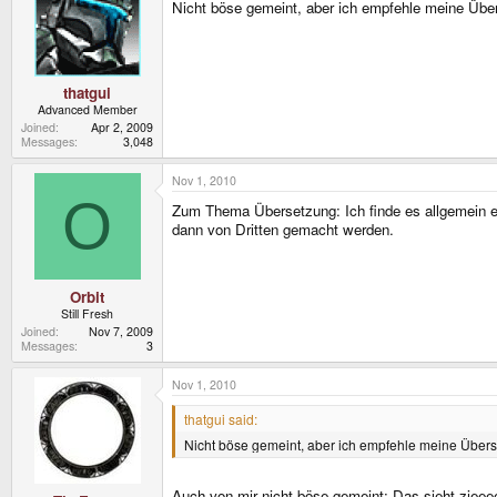
Nicht böse gemeint, aber ich empfehle meine Über
* Wir haben der WiFi Modul Firma eine Pandora zuges
so entstehenden Treiber könnten sie uns zuschicken.
* Außerdem schauen wir, dass wir die LCD Kabel rob
Kabel werden auf jeden Fall kompitabel sein, solltt
thatgui
Advanced Member
Joined
Apr 2, 2009
Messages
3,048
Nov 1, 2010
O
Zum Thema Übersetzung: Ich finde es allgemein et
dann von Dritten gemacht werden.
Orbit
Still Fresh
Joined
Nov 7, 2009
Messages
3
Nov 1, 2010
thatgui said:
Nicht böse gemeint, aber ich empfehle meine Übers
Auch von mir nicht böse gemeint: Das sieht zie