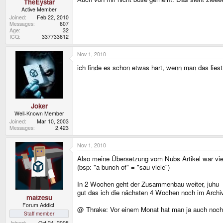
TheEystar
Active Member
Joined
Feb 22, 2010
Messages
607
Age
32
ICQ
337733612
Nov 1, 2010
ich finde es schon etwas hart, wenn man das lies
Joker
Well-Known Member
Joined
Mar 10, 2003
Messages
2,423
Nov 1, 2010
Also meine Übersetzung vom Nubs Artikel war viel vi
(bsp: "a bunch of" = "sau viele")
In 2 Wochen geht der Zusammenbau weiter, juhu
gut das ich die nächsten 4 Wochen noch im Archiv 
matzesu
Forum Addict!
@ Thrake: Vor einem Monat hat man ja auch noch 
Staff member
Joined
Oct 24, 2008