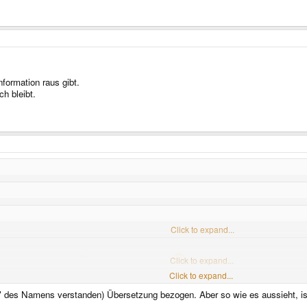
nformation raus gibt.
ch bleibt.
bersetzung, die von "FzudemR" hat doch ein paar kleine Fehler
Click to expand...
eeemlich nach Googles Überstzungskünsten aus
Click to expand...
Click to expand...
wehre ich mich dagegen entschieden. Dafür sind die Abweichungen in Wortlaut un
" des Namens verstanden) Übersetzung bezogen. Aber so wie es aussieht, ist 
ich mir das auch nicht vorstellen. Dann hätte er keine Lücken gelassen, bzw. nicht 