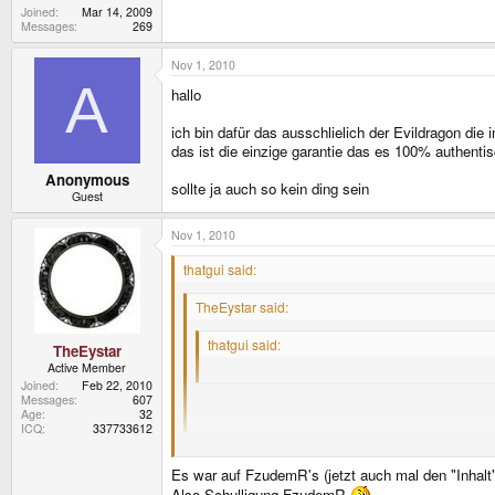
Joined
Mar 14, 2009
Messages
269
Nov 1, 2010
A
hallo
ich bin dafür das ausschlielich der Evildragon die i
das ist die einzige garantie das es 100% authentis
Anonymous
sollte ja auch so kein ding sein
Guest
Nov 1, 2010
thatgui said:
TheEystar said:
thatgui said:
TheEystar
Active Member
Nicht böse gemeint, aber ich empfehle meine Ü
Joined
Feb 22, 2010
Messages
607
Age
32
Auch von mir nicht böse gemeint: Das sieht zie
ICQ
337733612
Wenn das gegen meine Übersetzung gerichtet war, 
Es war auf FzudemR's (jetzt auch mal den "Inhalt
Falls es in die andere Richtung gehen sollte, kann 
Also Schulligung FzudemR