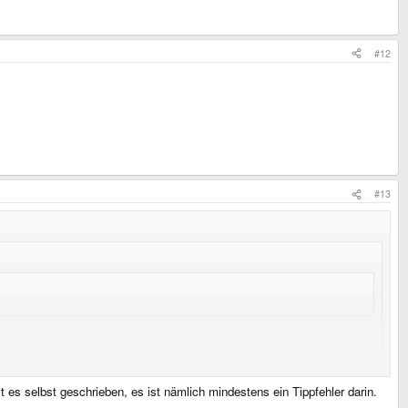
#12
#13
d Satzbau auch zu groß.
es selbst geschrieben, es ist nämlich mindestens ein Tippfehler darin.
"keine Ahnung" eingefügt