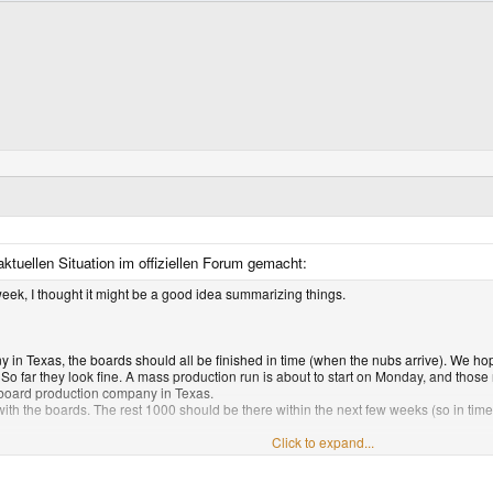
tuellen Situation im offiziellen Forum gemacht:
eek, I thought it might be a good idea summarizing things.
in Texas, the boards should all be finished in time (when the nubs arrive). We hope t
o far they look fine. A mass production run is about to start on Monday, and those n
e board production company in Texas.
with the boards. The rest 1000 should be there within the next few weeks (so in time
Click to expand...