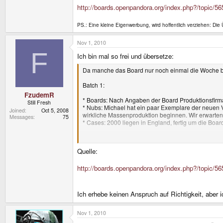
* Basically, everything for Batch 2 is prepared and re
http://boards.openpandora.org/index.php?/topic/5
* In case the board company is too slow with produc
in the future is something we'll find out (depending 
PS.: Eine kleine Eigenwerbung, wird hoffentlich verziehen: Di
Nov 1, 2010
F
Other misc things:
Ich bin mal so frei und übersetze:
* We're looking in having the nubs socketed, so they 
Da manche das Board nur noch einmal die Woche be
units, they can be replaced with the socketed versio
* The WiFi module manufacturer has just been sent a 
Batch 1:
and we can tell the driver to load it. notaz has also
FzudemR
* We're also looking into making the LCD cables more r
* Boards: Nach Angaben der Board Produktionsfirma i
Still Fresh
compatible, so in case yours will ever fail, you'll ge
* Nubs: Michael hat ein paar Exemplare der neuen V
Joined
Oct 5, 2008
wirkliche Massenproduktion beginnen. Wir erwarten
Messages
75
* Cases: 2000 liegen in England, fertig um die Boa
Batch 2:
Quelle:
* Grundsätzlich ist alles für Batch 2 vorbereitet und
* Für den Fall, dass die Board Firma zu langsam mi
produzieren oder nur eine produzieren wird, werden
http://boards.openpandora.org/index.php?/topic/5
Wir halten euch auf dem Laufenden
Ich erhebe keinen Anspruch auf Richtigkeit, aber
Andere Dinge:
* Wir gucken, dass wir gesockelte Nubs fertigen, d
Nov 1, 2010
Batch 1 oder 2 fehlerhaft sein, können sie durch di