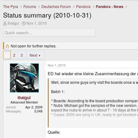
The Pyra
Forums
Deutsches Forum
Pandora
Pandora - News
Status summary (2010-10-31)
T
S
thatgui
Nov 1, 2010
h
t
r
a
e
r
a
t
d
Not open for further replies.
d
s
a
1
t
2
3
t
Next
a
e
r
Nov 1, 2010
t
ED hat wieder eine kleine Zusammenfassung der ak
e
r
Well, since some guys only visit the boards once a w
Batch 1:
thatgui
* Boards: According to the board production company 
Advanced Member
* Nubs: Michael got the samples of the new version. S
Joined
Apr 2, 2009
expect the nubs to arrive in about 7 - 10 days at th
Messages
3,048
* Cases: 2000 are lying in UK, ready to get stocked 
Quelle:
Batch 2: