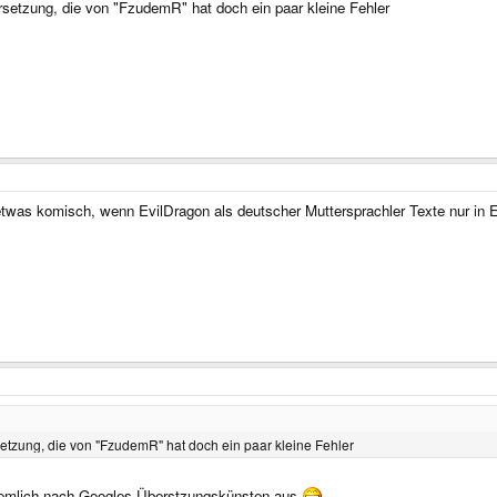
setzung, die von "FzudemR" hat doch ein paar kleine Fehler
chickt, um ihnen zu helden, den Fehler zu finden. Könnte ein Kalibrierungsfehler 
 (notaz has also been working on WiFi and fixed the stalls! So most units should w
uster machen. Momentan, ungefähr 5 von 600, haben nur die ersten augelieferten 
en eure jemals kaputt gehen, bekommt ihr die robusteren.
was komisch, wenn EvilDragon als deutscher Muttersprachler Texte nur in En
etzung, die von "FzudemR" hat doch ein paar kleine Fehler
eeemlich nach Googles Überstzungskünsten aus