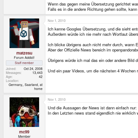
Wenn das gegen meine Übersetzung gerichtet war,
Falls es in die andere Richtung gehen sollte, kann
Nov 1, 2010
Ich kenne Googles Übersetzung, und die sieht ent
Außerdem würde ich nie mehr nach Wortlaut überse
Ich blicke übrigens auch nicht mehr durch, wann Ev
Aber der Offizielle News bereich im openpandoraboa
matzesu
Forum Addict!
Übrigens würde ich mal das ein oder andere Bild de
Staff member
Joined
Oct 24, 2008
Und ein paar Videos, um die nächsten 4 Wochen 
Messages
13,443
Age
42
Location
Germany,, Saarland, at
home
Nov 1, 2010
Und die Aussagen der News ist dann einfach nur:
In den Letzten news stand eigendlich nie wirklic
mc99
Member