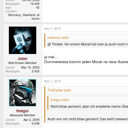
Messages
13,443
Age
42
Location
Germany,, Saarland, at
home
Nov 1, 2010
matzesu said:
@ Thrake: Vor einem Monat hat man ja auch noch ni
ja mei...
Joker
Dummerweise kommt jeden Monat ne neue Ausrede
Well-Known Member
Joined
Mar 10, 2003
Messages
2,423
Nov 1, 2010
TheEystar said:
thatgui said:
Nicht böse gemeint, aber ich empfehle meine Übe
thatgui
Advanced Member
Auch von mir nicht böse gemeint: Das sieht zieee
Joined
Apr 2, 2009
Messages
3,048