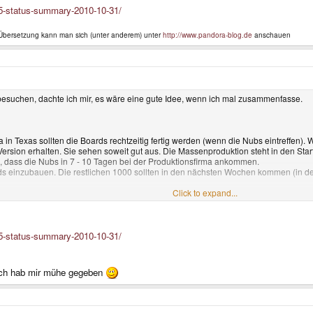
ady to go right after Batch 1. So if the board company sticks to their promise, they s
65-status-summary-2010-10-31/
ing the units, we're also looking into another new company to produce Pandoras. W
on reliability and speed). We'll keep you posted.
e Übersetzung kann man sich (unter anderem) unter
http://www.pandora-blog.de
anschauen
can be easily replaced in the future. If the planned design works, they will be compl
suchen, dachte ich mir, es wäre eine gute Idee, wenn ich mal zusammenfasse.
ns.
Pandora to help us find out what issues we have. Might be a calibration issue, which
 been working on WiFi and fixed the stalls! So most units should work pretty good wit
obust. So far, except for about 5 (out of 600), only the ones if the first units have 
n Texas sollten die Boards rechtzeitig fertig werden (wenn die Nubs eintreffen). Wi
t a new more robust one.
ersion erhalten. Sie sehen soweit gut aus. Die Massenproduktion steht in den St
, dass die Nubs in 7 - 10 Tagen bei der Produktionsfirma ankommen.
rds einzubauen. Die restlichen 1000 sollten in den nächsten Wochen kommen (in d
Click to expand...
 sollte nach Batch 1 richtig verlaufen. Wenn die Boardfirma ihr Versprechen hält, sol
t der Fertigung sein sollte, haben wir nach einer anderen Firma ausschau gehalten
 wir herausfinden. (Beruhend auf Verlässlichkeit und Tempo der Arbeit)
65-status-summary-2010-10-31/
 ich hab mir mühe gegeben
ie einfach auszutauschen sein werden. Wenn das geplante Design passt, werden sie
e gesockelten getauscht werden.