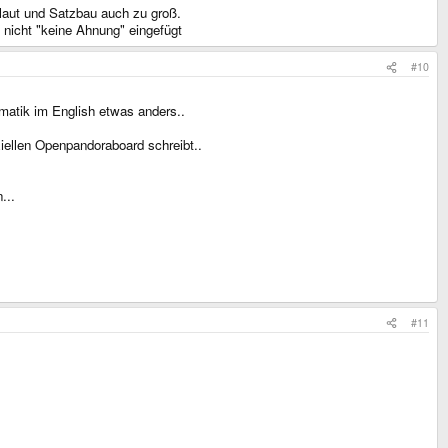
laut und Satzbau auch zu groß.
. nicht "keine Ahnung" eingefügt
#10
matik im English etwas anders..
ziellen Openpandoraboard schreibt..
...
#11