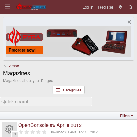
Log in
Register
Dingoo
Magazines
Magazines about your Dingoo
Categories
Filters
OpenConsole #6 Aprile 2012
0
Downloads
1,463
Apr 16, 2012
.