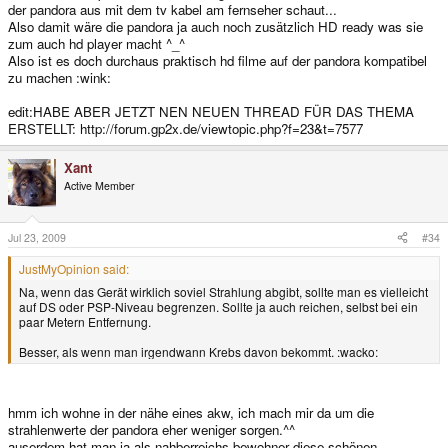
der pandora aus mit dem tv kabel am fernseher schaut...
Also damit wäre die pandora ja auch noch zusätzlich HD ready was sie
zum auch hd player macht ^_^
Also ist es doch durchaus praktisch hd filme auf der pandora kompatibel
zu machen :wink:
edit:HABE ABER JETZT NEN NEUEN THREAD FÜR DAS THEMA
ERSTELLT: http://forum.gp2x.de/viewtopic.php?f=23&t=7577
Xant
Active Member
Jul 23, 2009
#34
JustMyOpinion said:
Na, wenn das Gerät wirklich soviel Strahlung abgibt, sollte man es vielleicht
auf DS oder PSP-Niveau begrenzen. Sollte ja auch reichen, selbst bei ein
paar Metern Entfernung.
Besser, als wenn man irgendwann Krebs davon bekommt. :wacko:
hmm ich wohne in der nähe eines akw, ich mach mir da um die
strahlenwerte der pandora eher weniger sorgen.^^
auserdem hat man ja als nahberreichs bewohner diese schönen