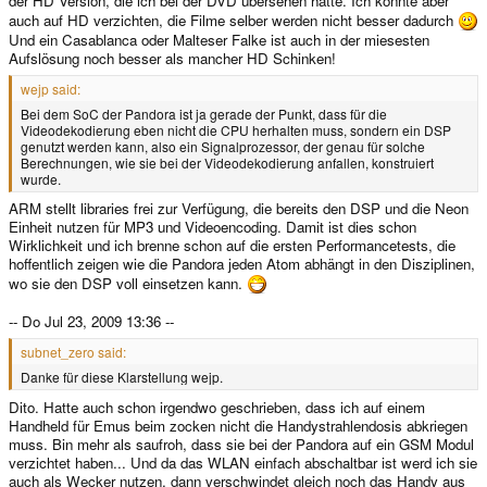
der HD Version, die ich bei der DVD übersehen hatte. Ich könnte aber
auch auf HD verzichten, die Filme selber werden nicht besser dadurch
Und ein Casablanca oder Malteser Falke ist auch in der miesesten
Aufslösung noch besser als mancher HD Schinken!
wejp said:
Bei dem SoC der Pandora ist ja gerade der Punkt, dass für die
Videodekodierung eben nicht die CPU herhalten muss, sondern ein DSP
genutzt werden kann, also ein Signalprozessor, der genau für solche
Berechnungen, wie sie bei der Videodekodierung anfallen, konstruiert
wurde.
ARM stellt libraries frei zur Verfügung, die bereits den DSP und die Neon
Einheit nutzen für MP3 und Videoencoding. Damit ist dies schon
Wirklichkeit und ich brenne schon auf die ersten Performancetests, die
hoffentlich zeigen wie die Pandora jeden Atom abhängt in den Disziplinen,
wo sie den DSP voll einsetzen kann.
-- Do Jul 23, 2009 13:36 --
subnet_zero said:
Danke für diese Klarstellung wejp.
Dito. Hatte auch schon irgendwo geschrieben, dass ich auf einem
Handheld für Emus beim zocken nicht die Handystrahlendosis abkriegen
muss. Bin mehr als saufroh, dass sie bei der Pandora auf ein GSM Modul
verzichtet haben... Und da das WLAN einfach abschaltbar ist werd ich sie
auch als Wecker nutzen, dann verschwindet gleich noch das Handy aus