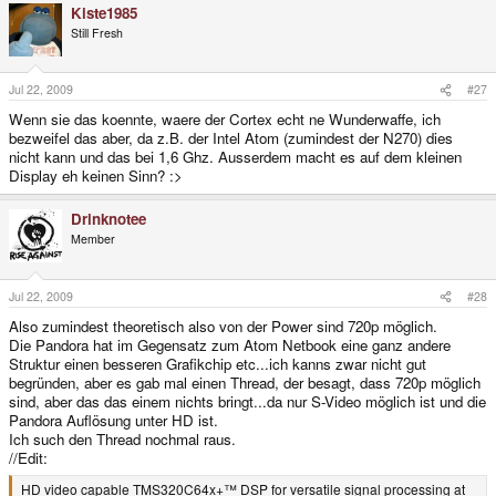
Kiste1985
Still Fresh
Jul 22, 2009
#27
Wenn sie das koennte, waere der Cortex echt ne Wunderwaffe, ich
bezweifel das aber, da z.B. der Intel Atom (zumindest der N270) dies
nicht kann und das bei 1,6 Ghz. Ausserdem macht es auf dem kleinen
Display eh keinen Sinn? :>
Drinknotee
Member
Jul 22, 2009
#28
Also zumindest theoretisch also von der Power sind 720p möglich.
Die Pandora hat im Gegensatz zum Atom Netbook eine ganz andere
Struktur einen besseren Grafikchip etc...ich kanns zwar nicht gut
begründen, aber es gab mal einen Thread, der besagt, dass 720p möglich
sind, aber das das einem nichts bringt...da nur S-Video möglich ist und die
Pandora Auflösung unter HD ist.
Ich such den Thread nochmal raus.
//Edit:
HD video capable TMS320C64x+™ DSP for versatile signal processing at