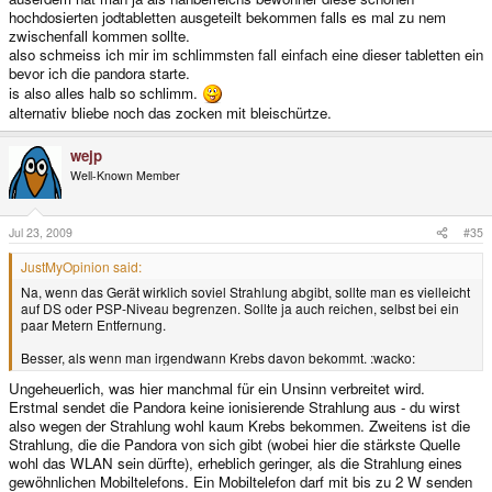
hochdosierten jodtabletten ausgeteilt bekommen falls es mal zu nem
zwischenfall kommen sollte.
also schmeiss ich mir im schlimmsten fall einfach eine dieser tabletten ein
bevor ich die pandora starte.
is also alles halb so schlimm.
alternativ bliebe noch das zocken mit bleischürtze.
wejp
Well-Known Member
Jul 23, 2009
#35
JustMyOpinion said:
Na, wenn das Gerät wirklich soviel Strahlung abgibt, sollte man es vielleicht
auf DS oder PSP-Niveau begrenzen. Sollte ja auch reichen, selbst bei ein
paar Metern Entfernung.
Besser, als wenn man irgendwann Krebs davon bekommt. :wacko:
Ungeheuerlich, was hier manchmal für ein Unsinn verbreitet wird.
Erstmal sendet die Pandora keine ionisierende Strahlung aus - du wirst
also wegen der Strahlung wohl kaum Krebs bekommen. Zweitens ist die
Strahlung, die die Pandora von sich gibt (wobei hier die stärkste Quelle
wohl das WLAN sein dürfte), erheblich geringer, als die Strahlung eines
gewöhnlichen Mobiltelefons. Ein Mobiltelefon darf mit bis zu 2 W senden