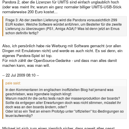
Pandora 2, aber die Lizenzen für UMTS sind einfach unglaublich hoch
(oder was meint Ihr, warum ein ganz normaler billiger UMTS-USB-Stick
normalerweise 200 Euro kostet...
Frage 3: Ab der zweiten Lieferung wird die Pandora voraussichtlich 299
EUR kosten. Welche Software würdet anführen, um Besteller für die zweite
Lieferung zu überzeugen (PS1, Amiga AGA)? Was ist denn jetzt an Emus
schon definitiv fertig?
Also, ich persönlich habe nie Werbung mit Software gemacht (vor allen
Dingen mit Emulatoren nicht) und werde es auch nicht. Es sei denn, ein
eigenes Pandora-Spiel ist top.
Für mich zählt der OpenSource-Gedanke - und dass man alles damit
machen kann, was man will.
-- 22 Jul 2009 08:10 --
pale said:
In den Kommentaren im englischen inoffiziellen Blog hat jemand was
geschrieben, was irgendwie logisch klingt:
Warum macht ihr die ce/fcc tests nach der massenproduktion der boards?
Sollte da entgegen aller Erwartungen doch was nicht stimmen, müsstet ihr
doch was an den boards ändern, oder?
Oder ist so ein Test an einem Prototyp unter "offiziellen" fcc-Bedingungen so
teuer/aufwendig?
Michael ist sich zum einen ziemlich sicher, dass soweit alles passt.