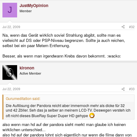
JustMyOpinion
J
Member
Jul 22, 2009
#32
Na, wenn das Gerät wirklich soviel Strahlung abgibt, sollte man es
vielleicht auf DS oder PSP-Niveau begrenzen. Sollte ja auch reichen,
selbst bei ein paar Metern Entfernung.
Besser, als wenn man irgendwann Krebs davon bekommt. :wacko:
kironon
Active Member
Jul 22, 2009
#33
Gurumeditation said:
Die Auflösung der Pandora reicht aber immernoch mehr als dicke für 32
und 42 Zöller. Seh das ja selber an meinem LCD-TV. Deswegen versteh ich
oft nicht dieses BlueRay Super Duper HD gehype
also wenn man hd auf der pandora sieht merkt man glaube ich keinen
wirklichen unterschied...
also hd auf der pandora lohnt sich eigentlich nur wenn die filme dann von