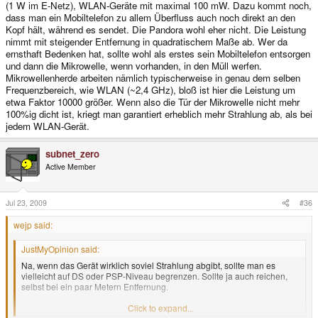
(1 W im E-Netz), WLAN-Geräte mit maximal 100 mW. Dazu kommt noch,
dass man ein Mobiltelefon zu allem Überfluss auch noch direkt an den
Kopf hält, während es sendet. Die Pandora wohl eher nicht. Die Leistung
nimmt mit steigender Entfernung in quadratischem Maße ab. Wer da
ernsthaft Bedenken hat, sollte wohl als erstes sein Mobiltelefon entsorgen
und dann die Mikrowelle, wenn vorhanden, in den Müll werfen.
Mikrowellenherde arbeiten nämlich typischerweise in genau dem selben
Frequenzbereich, wie WLAN (~2,4 GHz), bloß ist hier die Leistung um
etwa Faktor 10000 größer. Wenn also die Tür der Mikrowelle nicht mehr
100%ig dicht ist, kriegt man garantiert erheblich mehr Strahlung ab, als bei
jedem WLAN-Gerät.
subnet_zero
Active Member
Jul 23, 2009
#36
wejp said:
JustMyOpinion said:
Na, wenn das Gerät wirklich soviel Strahlung abgibt, sollte man es
vielleicht auf DS oder PSP-Niveau begrenzen. Sollte ja auch reichen,
selbst bei ein paar Metern Entfernung.
Besser, als wenn man irgendwann Krebs davon bekommt. :wacko:
Click to expand...