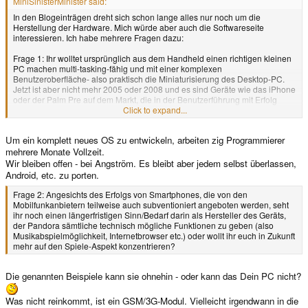
MiniSinisterMinister said:
In den Blogeinträgen dreht sich schon lange alles nur noch um die
Herstellung der Hardware. Mich würde aber auch die Softwareseite
interessieren. Ich habe mehrere Fragen dazu:
Frage 1: Ihr wolltet ursprünglich aus dem Handheld einen richtigen kleinen
PC machen multi-tasking-fähig und mit einer komplexen
Benutzeroberfläche- also praktisch die Miniaturisierung des Desktop-PC.
Jetzt ist aber nicht mehr 2005 oder 2008 und es sind Geräte wie das iPhone
oder der Palm Pre auf dem Markt, die in der Benutzerführung mit Erfolg
etwas andere Wege gehen, indem sie ein komplett auf mobile Geräte
Click to expand...
angepasstes, vereinfachtes OS anbieten. Hat das eure Philosophie
beeinflusst? Wird das OS, mit dem die Pandora kommt immer noch so
Um ein komplett neues OS zu entwickeln, arbeiten zig Programmierer
aussehen und funktionieren, wie vor einem Dreivierteljahr vorgestellt oder
habt ihr mittlerweile andere Ideen?
mehrere Monate Vollzeit.
Wir bleiben offen - bei Angström. Es bleibt aber jedem selbst überlassen,
Android, etc. zu porten.
Frage 2: Angesichts des Erfolgs von Smartphones, die von den
Mobilfunkanbietern teilweise auch subventioniert angeboten werden, seht
ihr noch einen längerfristigen Sinn/Bedarf darin als Hersteller des Geräts,
der Pandora sämtliche technisch mögliche Funktionen zu geben (also
Musikabspielmöglichkeit, Internetbrowser etc.) oder wollt ihr euch in Zukunft
mehr auf den Spiele-Aspekt konzentrieren?
Die genannten Beispiele kann sie ohnehin - oder kann das Dein PC nicht?
Was nicht reinkommt, ist ein GSM/3G-Modul. Vielleicht irgendwann in die