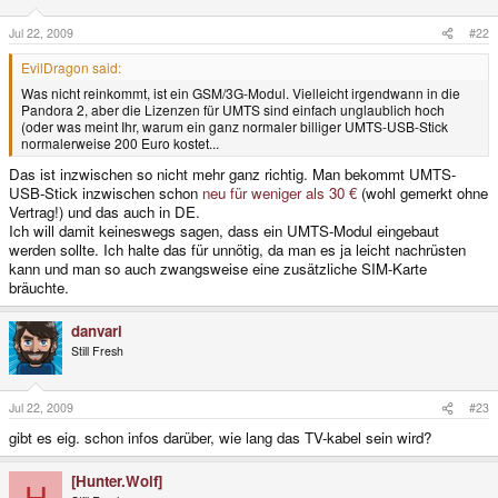
Jul 22, 2009
#22
EvilDragon said:
Was nicht reinkommt, ist ein GSM/3G-Modul. Vielleicht irgendwann in die
Pandora 2, aber die Lizenzen für UMTS sind einfach unglaublich hoch
(oder was meint Ihr, warum ein ganz normaler billiger UMTS-USB-Stick
normalerweise 200 Euro kostet...
Das ist inzwischen so nicht mehr ganz richtig. Man bekommt UMTS-
USB-Stick inzwischen schon
neu für weniger als 30 €
(wohl gemerkt ohne
Vertrag!) und das auch in DE.
Ich will damit keineswegs sagen, dass ein UMTS-Modul eingebaut
werden sollte. Ich halte das für unnötig, da man es ja leicht nachrüsten
kann und man so auch zwangsweise eine zusätzliche SIM-Karte
bräuchte.
danvari
Still Fresh
Jul 22, 2009
#23
gibt es eig. schon infos darüber, wie lang das TV-kabel sein wird?
[Hunter.Wolf]
H