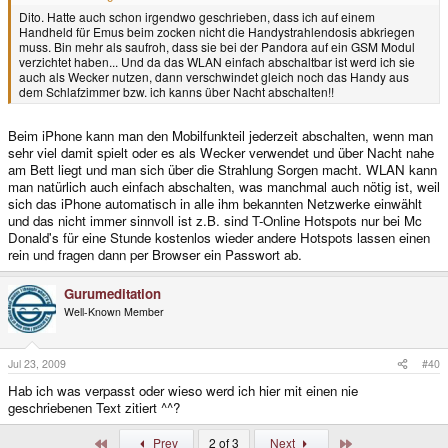
Dito. Hatte auch schon irgendwo geschrieben, dass ich auf einem
Handheld für Emus beim zocken nicht die Handystrahlendosis abkriegen
muss. Bin mehr als saufroh, dass sie bei der Pandora auf ein GSM Modul
verzichtet haben... Und da das WLAN einfach abschaltbar ist werd ich sie
auch als Wecker nutzen, dann verschwindet gleich noch das Handy aus
dem Schlafzimmer bzw. ich kanns über Nacht abschalten!!
Beim iPhone kann man den Mobilfunkteil jederzeit abschalten, wenn man
sehr viel damit spielt oder es als Wecker verwendet und über Nacht nahe
am Bett liegt und man sich über die Strahlung Sorgen macht. WLAN kann
man natürlich auch einfach abschalten, was manchmal auch nötig ist, weil
sich das iPhone automatisch in alle ihm bekannten Netzwerke einwählt
und das nicht immer sinnvoll ist z.B. sind T-Online Hotspots nur bei Mc
Donald's für eine Stunde kostenlos wieder andere Hotspots lassen einen
rein und fragen dann per Browser ein Passwort ab.
Gurumeditation
Well-Known Member
Jul 23, 2009
#40
Hab ich was verpasst oder wieso werd ich hier mit einen nie
geschriebenen Text zitiert ^^?
First
Last
Prev
2 of 3
Next