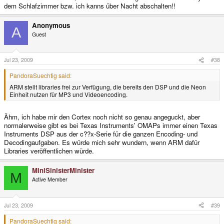
dem Schlafzimmer bzw. ich kanns über Nacht abschalten!!
Anonymous
A
Guest
Jul 23, 2009
#38
PandoraSuechtig said:
ARM stellt libraries frei zur Verfügung, die bereits den DSP und die Neon
Einheit nutzen für MP3 und Videoencoding.
Ähm, ich habe mir den Cortex noch nicht so genau angeguckt, aber
normalerweise gibt es bei Texas Instruments' OMAPs immer einen Texas
Instruments DSP aus der c??x-Serie für die ganzen Encoding- und
Decodingaufgaben. Es würde mich sehr wundern, wenn ARM dafür
Libraries veröffentlichen würde.
MiniSinisterMinister
M
Active Member
Jul 23, 2009
#39
PandoraSuechtig said: