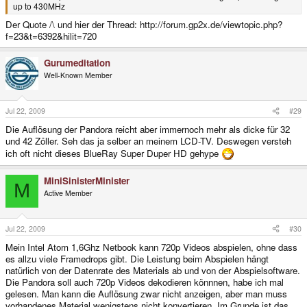
up to 430MHz
Der Quote /\ und hier der Thread: http://forum.gp2x.de/viewtopic.php?
f=23&t=6392&hilit=720
Gurumeditation
Well-Known Member
Jul 22, 2009
#29
Die Auflösung der Pandora reicht aber immernoch mehr als dicke für 32
und 42 Zöller. Seh das ja selber an meinem LCD-TV. Deswegen versteh
ich oft nicht dieses BlueRay Super Duper HD gehype
MiniSinisterMinister
M
Active Member
Jul 22, 2009
#30
Mein Intel Atom 1,6Ghz Netbook kann 720p Videos abspielen, ohne dass
es allzu viele Framedrops gibt. Die Leistung beim Abspielen hängt
natürlich von der Datenrate des Materials ab und von der Abspielsoftware.
Die Pandora soll auch 720p Videos dekodieren könnnen, habe ich mal
gelesen. Man kann die Auflösung zwar nicht anzeigen, aber man muss
vorhandenes Material wenigstens nicht konvertieren. Im Grunde ist das