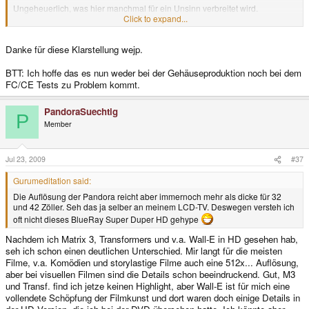
Ungeheuerlich, was hier manchmal für ein Unsinn verbreitet wird.
Erstmal sendet die Pandora keine ionisierende Strahlung aus - du wirst also
Click to expand...
wegen der Strahlung wohl kaum Krebs bekommen. Zweitens ist die
Strahlung, die die Pandora von sich gibt (wobei hier die stärkste Quelle
Danke für diese Klarstellung wejp.
wohl das WLAN sein dürfte), erheblich geringer, als die Strahlung eines
gewöhnlichen Mobiltelefons. Ein Mobiltelefon darf mit bis zu 2 W senden (1
W im E-Netz), WLAN-Geräte mit maximal 100 mW. Dazu kommt noch, dass
BTT: Ich hoffe das es nun weder bei der Gehäuseproduktion noch bei dem
man ein Mobiltelefon zu allem Überfluss auch noch direkt an den Kopf hält,
FC/CE Tests zu Problem kommt.
während es sendet. Die Pandora wohl eher nicht. Die Leistung nimmt mit
steigender Entfernung in quadratischem Maße ab. Wer da ernsthaft
PandoraSuechtig
Bedenken hat, sollte wohl als erstes sein Mobiltelefon entsorgen und dann
P
die Mikrowelle, wenn vorhanden, in den Müll werfen. Mikrowellenherde
Member
arbeiten nämlich typischerweise in genau dem selben Frequenzbereich,
wie WLAN (~2,4 GHz), bloß ist hier die Leistung um etwa Faktor 10000
größer. Wenn also die Tür der Mikrowelle nicht mehr 100%ig dicht ist, kriegt
Jul 23, 2009
#37
man garantiert erheblich mehr Strahlung ab, als bei jedem WLAN-Gerät.
Gurumeditation said:
Die Auflösung der Pandora reicht aber immernoch mehr als dicke für 32
und 42 Zöller. Seh das ja selber an meinem LCD-TV. Deswegen versteh ich
oft nicht dieses BlueRay Super Duper HD gehype
Nachdem ich Matrix 3, Transformers und v.a. Wall-E in HD gesehen hab,
seh ich schon einen deutlichen Unterschied. Mir langt für die meisten
Filme, v.a. Komödien und storylastige Filme auch eine 512x... Auflösung,
aber bei visuellen Filmen sind die Details schon beeindruckend. Gut, M3
und Transf. find ich jetze keinen Highlight, aber Wall-E ist für mich eine
vollendete Schöpfung der Filmkunst und dort waren doch einige Details in