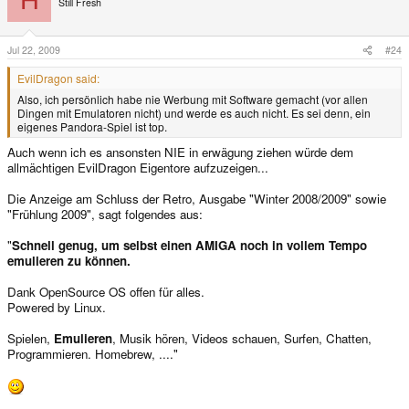
Still Fresh
Jul 22, 2009
#24
EvilDragon said:
Also, ich persönlich habe nie Werbung mit Software gemacht (vor allen
Dingen mit Emulatoren nicht) und werde es auch nicht. Es sei denn, ein
eigenes Pandora-Spiel ist top.
Auch wenn ich es ansonsten NIE in erwägung ziehen würde dem
allmächtigen EvilDragon Eigentore aufzuzeigen...
Die Anzeige am Schluss der Retro, Ausgabe "Winter 2008/2009" sowie
"Frühlung 2009", sagt folgendes aus:
"
Schnell genug, um selbst einen AMIGA noch in vollem Tempo
emulieren zu können.
Dank OpenSource OS offen für alles.
Powered by Linux.
Spielen,
Emulieren
, Musik hören, Videos schauen, Surfen, Chatten,
Programmieren. Homebrew, ...."