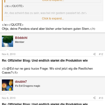
</e></QUOTE>
Ah, das scheint das zu sein, was bei mir gestern passiert ist.<br/>
<br/>
Click to expand...
<URL
url="http://img571.imageshack.us/i/cimg0002s.jpg">http://img571.imagesha
</e></QUOTE>
ck.us/i/cimg0002s.jpg</URL><e>
Ohje, deine Pandora stand aber bisher unter keinem guten Stern.</r>
Böddchi
Member
Nov 6, 2010
#12
Re: Offizieller Blog: Und endlich startet die Produktion wie
<t>@Ed nur ne ganz kurze Frage: Wo sind jetzt eig die Restlichen
Cases?</t>
double7
It's Evil Dragons magic
Nov 6, 2010
#13
Re: Offizieller Blog: Und endlich startet die Produktion wie