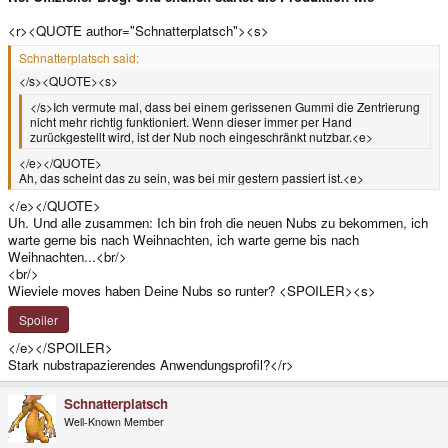
<r><QUOTE author="Schnatterplatsch"><s>
Schnatterplatsch said:
</s><QUOTE><s>
</s>Ich vermute mal, dass bei einem gerissenen Gummi die Zentrierung
nicht mehr richtig funktioniert. Wenn dieser immer per Hand
zurückgestellt wird, ist der Nub noch eingeschränkt nutzbar.<e>
</e></QUOTE>
Ah, das scheint das zu sein, was bei mir gestern passiert ist.<e>
</e></QUOTE>
Uh. Und alle zusammen: Ich bin froh die neuen Nubs zu bekommen, ich
warte gerne bis nach Weihnachten, ich warte gerne bis nach
Weihnachten...<br/>
<br/>
Wieviele moves haben Deine Nubs so runter? <SPOILER><s>
Spoiler
</e></SPOILER>
Stark nubstrapazierendes Anwendungsprofil?</r>
Schnatterplatsch
Well-Known Member