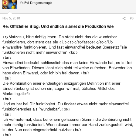
It's Evil Dragons magic
Nov 5, 2010
#6
Re: Offizieller Blog: Und endlich startet die Produktion wie
<r>Matzesu, bitte richtig lesen. Da steht nicht das die wunderbar
funktionieren, dort steht das sie <U><s>
</s>fast<e>
</e></U>
einwandfrei funktionieren. Und fast einwandfrei bedeutet übersetzt "sie
funktionieren nicht mehr einwandfrei".<br/>
<br/>
Einwandfrei bedeutet schliesslich das man keine Einwände hat, es ist frei
von Einwänden. Dieses lässt sich nicht teilweise aufheben. Entweder ich
habe einen Einwand, oder ich bin frei davon.<br/>
<br/>
Die Kombination einer eindeutigen einzigartigen Definition mit einer
Einschränkung ist schon ein, sagen wir mal, übliches Mittel des
Marketing.<br/>
<br/>
Und es hat bei Dir funktioniert. Du findest etwas nicht mehr einwandfrei
funktionierendes als "wunderbar".<br/>
<br/>
Ich vermute mal, dass bei einem gerissenen Gummi die Zentrierung nicht
mehr richtig funktioniert. Wenn dieser immer per Hand zurückgestellt wird,
ist der Nub noch eingeschränkt nutzbar.<br/>
<br/>