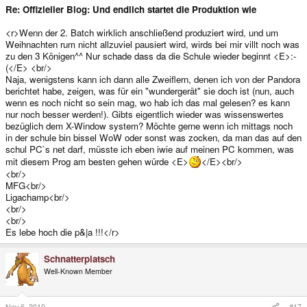
Re: Offizieller Blog: Und endlich startet die Produktion wie
<r>Wenn der 2. Batch wirklich anschließend produziert wird, und um
Weihnachten rum nicht allzuviel pausiert wird, wirds bei mir villt noch was
zu den 3 Königen^^ Nur schade dass da die Schule wieder beginnt <E>:-
(</E> <br/>
Naja, wenigstens kann ich dann alle Zweiflern, denen ich von der Pandora
berichtet habe, zeigen, was für ein "wundergerät" sie doch ist (nun, auch
wenn es noch nicht so sein mag, wo hab ich das mal gelesen? es kann
nur noch besser werden!). Gibts eigentlich wieder was wissenswertes
bezüglich dem X-Window system? Möchte gerne wenn ich mittags noch
in der schule bin bissel WoW oder sonst was zocken, da man das auf den
schul PC`s net darf, müsste ich eben iwie auf meinen PC kommen, was
mit diesem Prog am besten gehen würde <E>
</E><br/>
<br/>
MFG<br/>
Ligachamp<br/>
<br/>
<br/>
Es lebe hoch die p&|a !!!</r>
Schnatterplatsch
Well-Known Member
Nov 6, 2010
#17