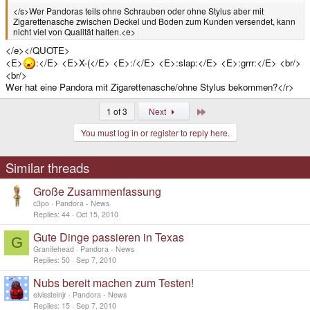
</s>Wer Pandoras teils ohne Schrauben oder ohne Stylus aber mit
Zigarettenasche zwischen Deckel und Boden zum Kunden versendet, kann
nicht viel von Qualität halten.<e>
</e></QUOTE>
<E>
:</E> <E>X-(</E> <E>:/</E> <E>:slap:</E> <E>:grrr:</E> <br/>
<br/>
Wer hat eine Pandora mit Zigarettenasche/ohne Stylus bekommen?</r>
Last
1 of 3
Next
You must log in or register to reply here.
Similar threads
Große Zusammenfassung
c3po
Pandora - News
Replies
44
Oct 15, 2010
Gute Dinge passieren in Texas
G
Granitehead
Pandora - News
Replies
50
Sep 7, 2010
Nubs bereit machen zum Testen!
elvissteinjr
Pandora - News
Replies
15
Sep 7, 2010