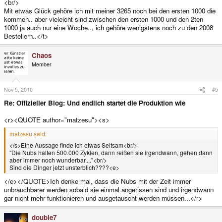
<br/>
Mit etwas Glück gehöre ich mit meiner 3265 noch bei den ersten 1000 die
kommen.. aber vieleicht sind zwischen den ersten 1000 und den 2ten
1000 ja auch nur eine Woche.., ich gehöre wenigstens noch zu den 2008
Bestellern..</t>
Chaos
Member
Nov 5, 2010
#5
Re: Offizieller Blog: Und endlich startet die Produktion wie
<r><QUOTE author="matzesu"><s>
matzesu said:
</s>Eine Aussage finde ich etwas Seltsam<br/>
"Die Nubs halten 500.000 Zyklen, dann reißen sie irgendwann, gehen dann
aber immer noch wunderbar...."<br/>
Sind die Dinger jetzt unsterblich????<e>
</e></QUOTE>Ich denke mal, dass die Nubs mit der Zeit immer
unbrauchbarer werden sobald sie einmal angerissen sind und irgendwann
gar nicht mehr funktionieren und ausgetauscht werden müssen...</r>
double7