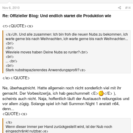
Nov 6, 2010
#14
Re: Offizieller Blog: Und endlich startet die Produktion wie
<r><QUOTE><s>
</s>Uh. Und alle zusammen: Ich bin froh die neuen Nubs zu bekommen, ich
warte gerne bis nach Weihnachten, ich warte gerne bis nach Weihnachten...
<br/>
<br/>
Wieviele moves haben Deine Nubs so runter?<br/>
<br/>
... <br/>
<br/>
Stark nubstrapazierendes Anwendungsprofil?<e>
</e></QUOTE>
Ne, überhauptnicht. Hatte allgemein noch nicht sonderlich viel mit ihr
gemacht. Der Vorbesitzer(ja, ich hab geschummelt <E>
</E> ),
scheints auch nicht. Naja, hoffentlich läuft der Austausch reibungslos und
vor allem zügig. Solange spiel ich halt Summon Night 1 anstatt n64,
denn...
<QUOTE><s>
</s>
Wenn dieser immer per Hand zurückgestellt wird, ist der Nub noch
eingeschränkt nutzbar.<e>