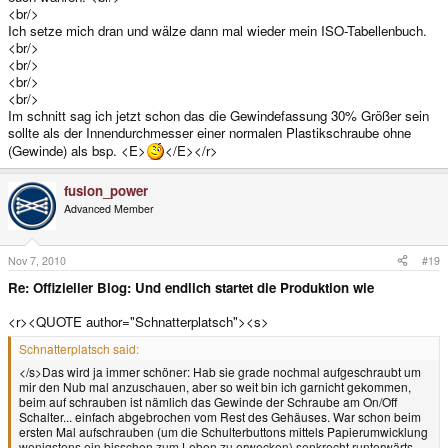
<br/>
Ich setze mich dran und wälze dann mal wieder mein ISO-Tabellenbuch.
<br/>
<br/>
<br/>
<br/>
Im schnitt sag ich jetzt schon das die Gewindefassung 30% Größer sein
sollte als der Innendurchmesser einer normalen Plastikschraube ohne
(Gewinde) als bsp. <E>
</E></r>
fusion_power
Advanced Member
Nov 7, 2010
#19
Re: Offizieller Blog: Und endlich startet die Produktion wie
<r><QUOTE author="Schnatterplatsch"><s>
Schnatterplatsch said:
</s>Das wird ja immer schöner: Hab sie grade nochmal aufgeschraubt um
mir den Nub mal anzuschauen, aber so weit bin ich garnicht gekommen,
beim auf schrauben ist nämlich das Gewinde der Schraube am On/Off
Schalter... einfach abgebrochen vom Rest des Gehäuses. War schon beim
ersten Mal aufschrauben (um die Schulterbuttons mittels Papierumwicklung
wenigstens ein bisschen zum Leben zu erwecken) senkrecht runterwärts