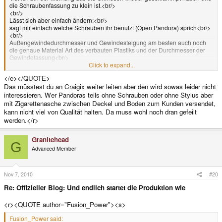
die Schraubenfassung zu klein ist.<br/>
<br/>
Lässt sich aber einfach ändern:<br/>
sagt mir einfach welche Schrauben ihr benutzt (Open Pandora) sprich<br/>
<br/>
Außengewindedurchmesser und Gewindesteigung am besten auch noch
die genaue Material Art des verbauten Plastiks und der Durchmesser der
Gewindefassung<br/>
<br/>
Click to expand...
und ich kann euch dann genau sagen mit wie viel Newtonmeter, ihr beim
</e></QUOTE>
Zusammenbau arbeiten müsst und welche schrauben dann an besten für
Das müsstest du an Craigix weiter leiten aber den wird sowas leider nicht
euch währen. <br/>
<br/>
interessieren. Wer Pandoras teils ohne Schrauben oder ohne Stylus aber
Ich setze mich dran und wälze dann mal wieder mein ISO-Tabellenbuch.
mit Zigarettenasche zwischen Deckel und Boden zum Kunden versendet,
<br/>
kann nicht viel von Qualität halten. Da muss wohl noch dran gefeilt
<br/>
werden.</r>
Im schnitt sag ich jetzt schon das die Gewindefassung 30% Größer sein
sollte als der Innendurchmesser einer normalen Plastikschraube ohne
Granitehead
(Gewinde) als bsp. <E>
</E><e>
G
Advanced Member
Nov 7, 2010
#20
Re: Offizieller Blog: Und endlich startet die Produktion wie
<r><QUOTE author="Fusion_Power"><s>
Fusion_Power said: