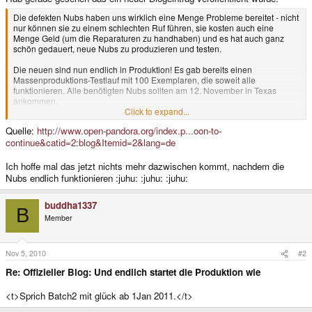
Die defekten Nubs haben uns wirklich eine Menge Probleme bereitet - nicht
nur können sie zu einem schlechten Ruf führen, sie kosten auch eine
Menge Geld (um die Reparaturen zu handhaben) und es hat auch ganz
schön gedauert, neue Nubs zu produzieren und testen.
Die neuen sind nun endlich in Produktion! Es gab bereits einen
Massenproduktions-Testlauf mit 100 Exemplaren, die soweit alle
funktionieren. Alle benötigten Nubs sollten am 12. November in Texas
ankommen.
Click to expand...
Die neuen Nubs sind deutlich robuster. Die alten haben noch nicht mal
Quelle:
http://www.open-pandora.org/index.p...oon-to-
100K Zyklen beim Streßtest überlebt - und die aktuellen sterben frühestens
continue&catid=2:blog&Itemid=2&lang=de
nach 450K Zyklen. Und selbst nachdem sie reißen funktionieren sie noch
fast einwandfrei.
Damit scheint ein weiteres Problem der Vergangenheit anzugehören.
Ich hoffe mal das jetzt nichts mehr dazwischen kommt, nachdem die
Nubs endlich funktionieren :juhu: :juhu: :juhu:
Das Produktionswerk hat uns einen Zeitplan geschickt, wann die restlichen
3000 Boards hergestellt werden.
buddha1337
B
Ein ausführlicher Plan ist auf der Momentanter-Status-Seite, die wohl
Member
wichtigsten Daten sind aber:
24. November: Die ersten 1000 Boards werden nach England geschickt.
Nov 5, 2010
#2
1. Dezember: Die zweiten 1000 Boards werden nach England geschickt.
15. Dezember: Die dritten 1000 Boards werden nach England geschickt.
Re: Offizieller Blog: Und endlich startet die Produktion wie
Kann es tatsächlich sein, dass die Produktion nun problemlos laufen
<t>Sprich Batch2 mit glück ab 1Jan 2011.</t>
wird...?
Nun, wir hoffen es - aber die Zeit wird es zeigen.