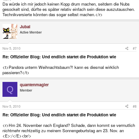
Da würde ich mir jedoch keinen Kopp drum machen, seitdem die Nubs
gesockelt sind, dürfte es später relativ einfach sein diese auszutauschen.
Technikversierte könnten das sogar selbst machen.</r>
Jubal
Active Member
Nov 5, 2010
#7
Re: Offizieller Blog: Und endlich startet die Produktion wie
<t>Pandora unterm Weihnachtsbaum?! kann es diesmal wirklich
passieren?</t>
quantenmagier
Q
Member
Nov 5, 2010
#8
Re: Offizieller Blog: Und endlich startet die Produktion wie
<r>Hm 24. November nach England? Schade, dann kommt se vermutlich
nichtmehr rechtzeitig zu meinem Sonnengeburtstag am 23. Nov. an
<E>:/</E><br/>