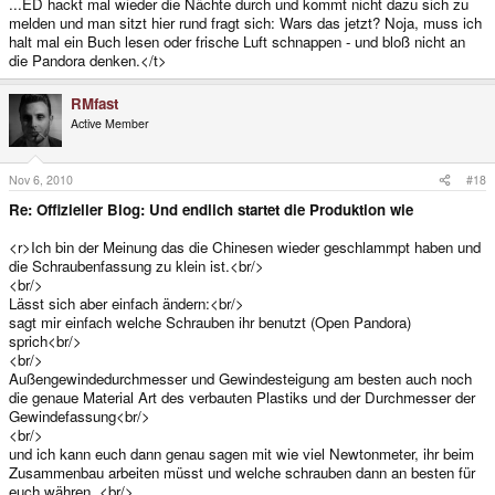
...ED hackt mal wieder die Nächte durch und kommt nicht dazu sich zu
melden und man sitzt hier rund fragt sich: Wars das jetzt? Noja, muss ich
halt mal ein Buch lesen oder frische Luft schnappen - und bloß nicht an
die Pandora denken.</t>
RMfast
Active Member
Nov 6, 2010
#18
Re: Offizieller Blog: Und endlich startet die Produktion wie
<r>Ich bin der Meinung das die Chinesen wieder geschlammpt haben und
die Schraubenfassung zu klein ist.<br/>
<br/>
Lässt sich aber einfach ändern:<br/>
sagt mir einfach welche Schrauben ihr benutzt (Open Pandora)
sprich<br/>
<br/>
Außengewindedurchmesser und Gewindesteigung am besten auch noch
die genaue Material Art des verbauten Plastiks und der Durchmesser der
Gewindefassung<br/>
<br/>
und ich kann euch dann genau sagen mit wie viel Newtonmeter, ihr beim
Zusammenbau arbeiten müsst und welche schrauben dann an besten für
euch währen. <br/>