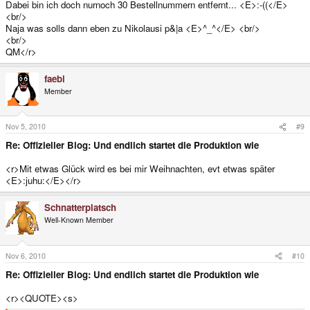
Dabei bin ich doch nurnoch 30 Bestellnummern entfernt... <E>:-((</E>
<br/>
Naja was solls dann eben zu Nikolausi p&|a <E>^_^</E> <br/>
<br/>
QM</r>
faebi
Member
Nov 5, 2010
#9
Re: Offizieller Blog: Und endlich startet die Produktion wie
<r>Mit etwas Glück wird es bei mir Weihnachten, evt etwas später
<E>:juhu:</E></r>
Schnatterplatsch
Well-Known Member
Nov 6, 2010
#10
Re: Offizieller Blog: Und endlich startet die Produktion wie
<r><QUOTE><s>