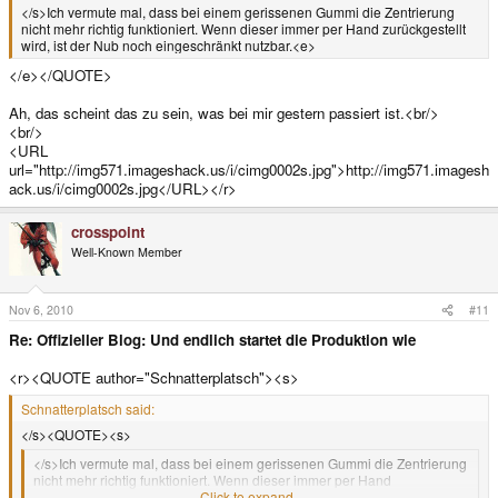
</s>Ich vermute mal, dass bei einem gerissenen Gummi die Zentrierung
nicht mehr richtig funktioniert. Wenn dieser immer per Hand zurückgestellt
wird, ist der Nub noch eingeschränkt nutzbar.<e>
</e></QUOTE>
Ah, das scheint das zu sein, was bei mir gestern passiert ist.<br/>
<br/>
<URL
url="http://img571.imageshack.us/i/cimg0002s.jpg">http://img571.imagesh
ack.us/i/cimg0002s.jpg</URL></r>
crosspoint
Well-Known Member
Nov 6, 2010
#11
Re: Offizieller Blog: Und endlich startet die Produktion wie
<r><QUOTE author="Schnatterplatsch"><s>
Schnatterplatsch said:
</s><QUOTE><s>
</s>Ich vermute mal, dass bei einem gerissenen Gummi die Zentrierung
nicht mehr richtig funktioniert. Wenn dieser immer per Hand
zurückgestellt wird, ist der Nub noch eingeschränkt nutzbar.<e>
Click to expand...