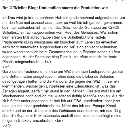
Re: Offizieller Blog: Und endlich startet die Produktion wie
<t>Das wird ja immer schöner: Hab sie grade nochmal aufgeschraubt um
mir den Nub mal anzuschauen, aber so weit bin ich garnicht gekommen,
beim auf schrauben ist nämlich das Gewinde der Schraube am On/Off
Schalter... einfach abgebrochen vom Rest des Gehäuses. War schon
beim ersten Mal aufschrauben (um die Schulterbuttons mittels
Papierumwicklung wenigstens ein bisschen zum Leben zu erwecken)
senkrecht runterwärts angebrochen und ließ sich schlecht schrauben,
wurde wahrscheinlich beim Zusammenbauen in England schon zu fest
angezogen. An der Schraube hing Plastik, als hätte man da ins harte
Plastik reingeschraubt...<br/>
<br/>
Ganz schön frustrierend, ich hab am WiZ mehrfach Lautsprecher gelötet
und Buttonmatten ausgetauscht, ohne dass die bleibende Schäden
davongetragen hätten und die Pandora, die gegen den WiZ mit seinen
klemmenden, wabbeligen Einzelteilen eine Erleuchtung ist, was das
Zerlegen angeht, zerfällt mir quasi in den Händen. Gestern wollt ich am
Wochenende noch endlich mal wieder so richtig Mario64 zocken. Als der
Nub 6 feet under gegangen ist hab ich auf GBA umorientiert, aber jetzt
fass ich sie lieber garnichtmehr an. Nicht das ich den Escape-Knopf
drücke und an der Unterseite des Gehäuses durchbreche, mir das Ding
über die Kopfhörer Elektroschocks austeilt oder plötzlich anfängt meine
Finger in Brickets umzubraten. <br/>
<br/>