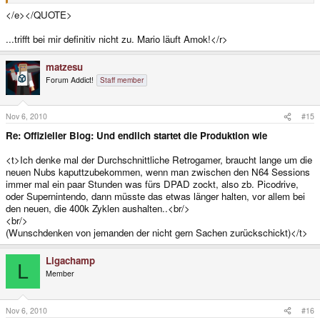
</e></QUOTE>
...trifft bei mir definitiv nicht zu. Mario läuft Amok!</r>
matzesu
Forum Addict!
Staff member
Nov 6, 2010
#15
Re: Offizieller Blog: Und endlich startet die Produktion wie
<t>Ich denke mal der Durchschnittliche Retrogamer, braucht lange um die
neuen Nubs kaputtzubekommen, wenn man zwischen den N64 Sessions
immer mal ein paar Stunden was fürs DPAD zockt, also zb. Picodrive,
oder Supernintendo, dann müsste das etwas länger halten, vor allem bei
den neuen, die 400k Zyklen aushalten..<br/>
<br/>
(Wunschdenken von jemanden der nicht gern Sachen zurückschickt)</t>
Ligachamp
L
Member
Nov 6, 2010
#16