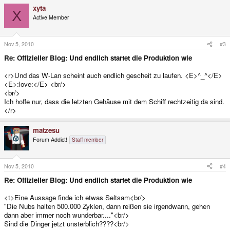
xyta
X
Das wars. Bitte unterstützt uns auch weiterhin. Danke
Active Member
Nov 5, 2010
#3
Re: Offizieller Blog: Und endlich startet die Produktion wie
<r>Und das W-Lan scheint auch endlich gescheit zu laufen. <E>^_^</E>
<E>:love:</E> <br/>
<br/>
Ich hoffe nur, dass die letzten Gehäuse mit dem Schiff rechtzeitig da sind.
</r>
matzesu
Forum Addict!
Staff member
Nov 5, 2010
#4
Re: Offizieller Blog: Und endlich startet die Produktion wie
<t>Eine Aussage finde ich etwas Seltsam<br/>
"Die Nubs halten 500.000 Zyklen, dann reißen sie irgendwann, gehen
dann aber immer noch wunderbar...."<br/>
Sind die Dinger jetzt unsterblich????<br/>