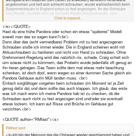
angebrochen und ließ sich schlecht schrauben, wurde wahrscheinlich beim
Zusammenbauen in England schon zu fest angezogen. An der Schraube
hing Plastik, als hätte man da ins harte Plastik reingeschraubt...<br/>
<br/>
Click to expand...
Ganz schön frustrierend, ich hab am WiZ mehrfach Lautsprecher gelötet
</e></QUOTE>
und Buttonmatten ausgetauscht, ohne dass die bleibende Schäden
Hast du eine frühe Pandora oder schon ein etwas "späteres" Modell
davongetragen hätten und die Pandora, gegen die der WiZ mit seinen
klemmenden, wabbeligen Einzelteilen eine Erleuchtung ist, was das
soweit man das so sagen kann?<br/>
Zerlegen angeht, zerfällt mir quasi in den Händen. Gestern wollt ich am
Denn über das (echt vermeidbare) Problem mit zu fest angezogenen
Wochenende noch endlich mal wieder so richtig Mario64 zocken. Als der
Schrauben stoße ich immer wieder. Die in England scheinen wohl mit
Nub 6 feet under gegangen ist hab ich auf GBA umorientiert, aber jetzt fass
Akkuschraubern zu hantieren und nicht von Hand zu schrauben. Ohne
ich sie lieber garnichtmehr an. Nicht das ich den Escape-Knopf drücke und
Drehmoment-Regelung wird das natürlich nix, schade, Craig scheit sich
an der Unterseite des Gehäuses durchbreche, mir das Ding über die
uim sowas nicht zu kümmern, das Probelm wurde jedenfalls oft genug an
Kopfhörer Elektroschocks austeilt oder plötzlich anfängt meine Finger in
ihn heran getragen. Das Team sollte dem mal etwas mehr beachtung
Brickets umzubraten. <br/>
schenken, ist doch doof, wenn wegen so einer dummen Sache gleich ein
<br/>
...ED hackt mal wieder die Nächte durch und kommt nicht dazu sich zu
Pandora Gehäuse aufm Müll landen muss. <br/>
melden und man sitzt hier rund fragt sich: Wars das jetzt? Noja, muss ich
Einfach sorgfältoger vorgehen beim schrauben (im Moment ist ja Zeit
halt mal ein Buch lesen oder frische Luft schnappen - und bloß nicht an die
genug dafür da) und dann sollte das auch klappen. Ich glaub, das erste
Pandora denken.<e>
was ich mach wenn ich meine Pandora hab ist zu checken, ob die
Schrauben auch nicht zu fest angezogen sind und/oder sie eventuell
etwas lockern. Ich kann auf Risse und Brüche im Gehäuse gut
verzichten.<br/>
<QUOTE author="RMfast"><s>
RMfast said:
</s>Ich bin der Meinung das die Chinesen wieder geschlammpt haben und