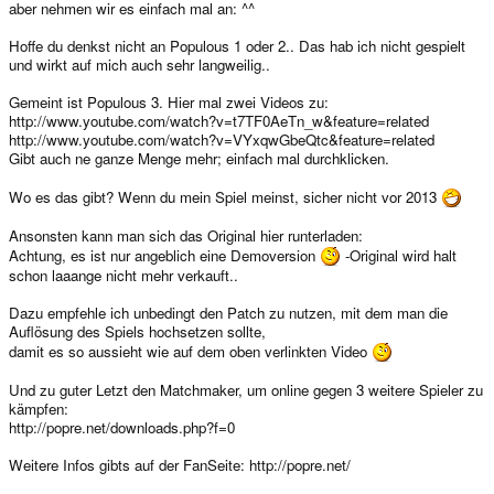
aber nehmen wir es einfach mal an: ^^
Hoffe du denkst nicht an Populous 1 oder 2.. Das hab ich nicht gespielt
und wirkt auf mich auch sehr langweilig..
Gemeint ist Populous 3. Hier mal zwei Videos zu:
http://www.youtube.com/watch?v=t7TF0AeTn_w&feature=related
http://www.youtube.com/watch?v=VYxqwGbeQtc&feature=related
Gibt auch ne ganze Menge mehr; einfach mal durchklicken.
Wo es das gibt? Wenn du mein Spiel meinst, sicher nicht vor 2013
Ansonsten kann man sich das Original hier runterladen:
Achtung, es ist nur angeblich eine Demoversion
-Original wird halt
schon laaange nicht mehr verkauft..
Dazu empfehle ich unbedingt den Patch zu nutzen, mit dem man die
Auflösung des Spiels hochsetzen sollte,
damit es so aussieht wie auf dem oben verlinkten Video
Und zu guter Letzt den Matchmaker, um online gegen 3 weitere Spieler zu
kämpfen:
http://popre.net/downloads.php?f=0
Weitere Infos gibts auf der FanSeite: http://popre.net/