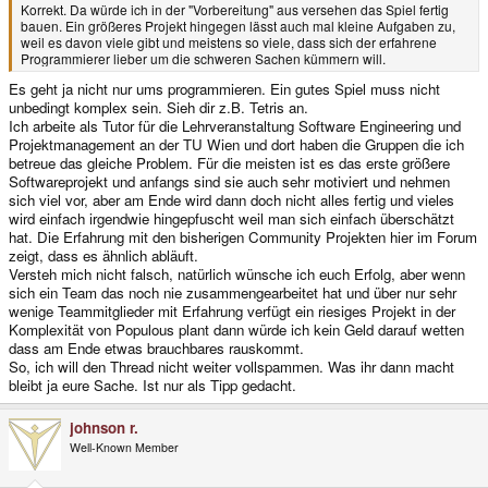
Korrekt. Da würde ich in der "Vorbereitung" aus versehen das Spiel fertig
bauen. Ein größeres Projekt hingegen lässt auch mal kleine Aufgaben zu,
weil es davon viele gibt und meistens so viele, dass sich der erfahrene
Programmierer lieber um die schweren Sachen kümmern will.
Es geht ja nicht nur ums programmieren. Ein gutes Spiel muss nicht
unbedingt komplex sein. Sieh dir z.B. Tetris an.
Ich arbeite als Tutor für die Lehrveranstaltung Software Engineering und
Projektmanagement an der TU Wien und dort haben die Gruppen die ich
betreue das gleiche Problem. Für die meisten ist es das erste größere
Softwareprojekt und anfangs sind sie auch sehr motiviert und nehmen
sich viel vor, aber am Ende wird dann doch nicht alles fertig und vieles
wird einfach irgendwie hingepfuscht weil man sich einfach überschätzt
hat. Die Erfahrung mit den bisherigen Community Projekten hier im Forum
zeigt, dass es ähnlich abläuft.
Versteh mich nicht falsch, natürlich wünsche ich euch Erfolg, aber wenn
sich ein Team das noch nie zusammengearbeitet hat und über nur sehr
wenige Teammitglieder mit Erfahrung verfügt ein riesiges Projekt in der
Komplexität von Populous plant dann würde ich kein Geld darauf wetten
dass am Ende etwas brauchbares rauskommt.
So, ich will den Thread nicht weiter vollspammen. Was ihr dann macht
bleibt ja eure Sache. Ist nur als Tipp gedacht.
johnson r.
Well-Known Member