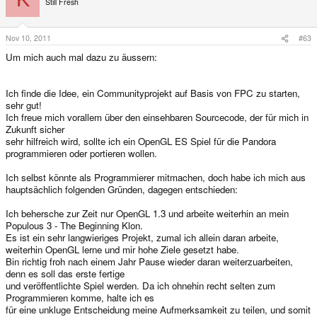
Still Fresh
Nov 10, 2011
#63
Um mich auch mal dazu zu äussern:
Ich finde die Idee, ein Communityprojekt auf Basis von FPC zu starten,
sehr gut!
Ich freue mich vorallem über den einsehbaren Sourcecode, der für mich in
Zukunft sicher
sehr hilfreich wird, sollte ich ein OpenGL ES Spiel für die Pandora
programmieren oder portieren wollen.
Ich selbst könnte als Programmierer mitmachen, doch habe ich mich aus
hauptsächlich folgenden Gründen, dagegen entschieden:
Ich behersche zur Zeit nur OpenGL 1.3 und arbeite weiterhin an mein
Populous 3 - The Beginning Klon.
Es ist ein sehr langwieriges Projekt, zumal ich allein daran arbeite,
weiterhin OpenGL lerne und mir hohe Ziele gesetzt habe.
Bin richtig froh nach einem Jahr Pause wieder daran weiterzuarbeiten,
denn es soll das erste fertige
und veröffentlichte Spiel werden. Da ich ohnehin recht selten zum
Programmieren komme, halte ich es
für eine unkluge Entscheidung meine Aufmerksamkeit zu teilen, und somit