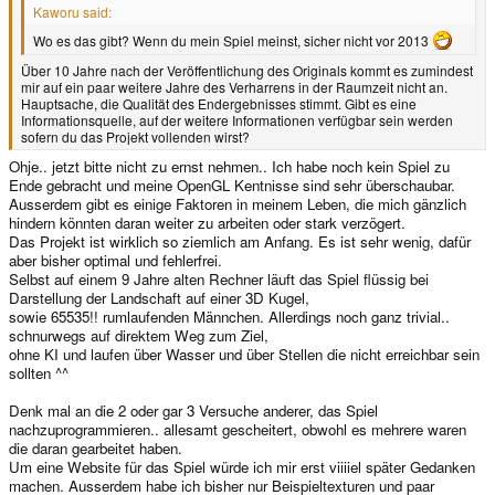
Kaworu said:
Wo es das gibt? Wenn du mein Spiel meinst, sicher nicht vor 2013
Über 10 Jahre nach der Veröffentlichung des Originals kommt es zumindest
mir auf ein paar weitere Jahre des Verharrens in der Raumzeit nicht an.
Hauptsache, die Qualität des Endergebnisses stimmt. Gibt es eine
Informationsquelle, auf der weitere Informationen verfügbar sein werden
sofern du das Projekt vollenden wirst?
Ohje.. jetzt bitte nicht zu ernst nehmen.. Ich habe noch kein Spiel zu
Ende gebracht und meine OpenGL Kentnisse sind sehr überschaubar.
Ausserdem gibt es einige Faktoren in meinem Leben, die mich gänzlich
hindern könnten daran weiter zu arbeiten oder stark verzögert.
Das Projekt ist wirklich so ziemlich am Anfang. Es ist sehr wenig, dafür
aber bisher optimal und fehlerfrei.
Selbst auf einem 9 Jahre alten Rechner läuft das Spiel flüssig bei
Darstellung der Landschaft auf einer 3D Kugel,
sowie 65535!! rumlaufenden Männchen. Allerdings noch ganz trivial..
schnurwegs auf direktem Weg zum Ziel,
ohne KI und laufen über Wasser und über Stellen die nicht erreichbar sein
sollten ^^
Denk mal an die 2 oder gar 3 Versuche anderer, das Spiel
nachzuprogrammieren.. allesamt gescheitert, obwohl es mehrere waren
die daran gearbeitet haben.
Um eine Website für das Spiel würde ich mir erst viiiiel später Gedanken
machen. Ausserdem habe ich bisher nur Beispieltexturen und paar