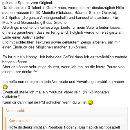
geklaute Sprites vom Original.
Da ich absolut 0 Talent in Grafik habe, werde ich mir diesbezüglich Hilfe
suchen müssen für 3D Modelle (Gebäude, Bäume, Steine, Objekte),
2D Sprites (die ganze Anhängerschaft) und Landschaftstexturen. Für
Musik und Geräusche gilt das Gleiche.
Allerdings möchte ich keineswegs Leute für mein Spiel arbeiten lassen,
ohne zu garantieren dass es fertig wird. Folglich werde ich erst ganz am
Ende einen Aufruf starten
und mit schlechten Texturen sowie geklautem Zeugs arbeiten, um mir
einen Eindruck des Möglichen machen zu können.
Es ist nur ein Hobby.. ich habe das Gefühl dass ich es tatsächlich zuende
bringen könnte.
Aber es könnte sehr lange dauern, wenn ich mal an die letzte Pause von
einem Jahr denke ^^
Ich hoffe nun erfolgreich jede Vorfreude und Erwartung zerstört zu haben
Eventuell stelle ich mal ein Youtube Video rein. (in 1-3 Monaten
vielleicht?).
Kann dir dann mal ne PM schicken wenn du willst
Akabei said:
Kaworu said:
Hoffe du denkst nicht an Populous 1 oder 2.. Das hab ich nicht gespielt