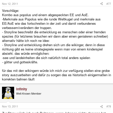
Nov 12, 2011
#77
Vorschläge:
Kombo aus popolus und einem abgespeckten EE und AoE.
-Merkmale aus Popolus wie die runde Weltkugel und merkmale aus
EE/AoE wie das fortschreiten in der zeit und damit verbundenes
verbessern/verändern der truppen.
- Storyline beschreibt die entwicklung es menschen oder einer fremden
spezies (für letzteres brauchen wir dann aber einen genialeren schreiber)
alternativ hätte ich noch ne idee:
- Storyline und entwicklung drehen sich um die wikinger, denn in diese
richtung gibt es keine strategiepiele wenn man von einem kinderspiel
absieht. das würde ermöglichen:
-see und landeinheiten die sich natürlich total anders spielen
- götter und gotteskräfte.
für das mit den wikingern würde ich mich zur verfügung stellen eine grobe
story auszuarbeiten und dafür zu sorgen das es historisch einigermaßen in
korrekten bahnen läuft
infinity
Well-Known Member
Nov 13, 2011
#78