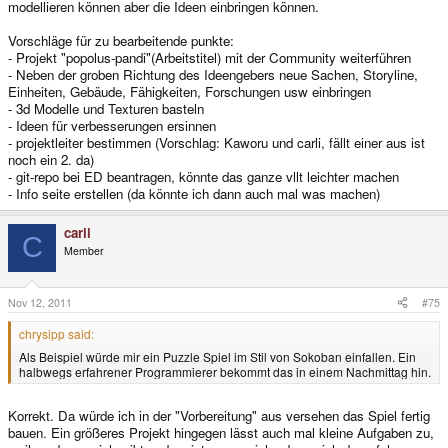
modellieren können aber die Ideen einbringen können.
Vorschläge für zu bearbeitende punkte:
- Projekt "popolus-pandi"(Arbeitstitel) mit der Community weiterführen
- Neben der groben Richtung des Ideengebers neue Sachen, Storyline,
Einheiten, Gebäude, Fähigkeiten, Forschungen usw einbringen
- 3d Modelle und Texturen basteln
- Ideen für verbesserungen ersinnen
- projektleiter bestimmen (Vorschlag: Kaworu und carli, fällt einer aus ist
noch ein 2. da)
- git-repo bei ED beantragen, könnte das ganze vllt leichter machen
- Info seite erstellen (da könnte ich dann auch mal was machen)
carli
C
Member
Nov 12, 2011
#75
chrysipp said:
Als Beispiel würde mir ein Puzzle Spiel im Stil von Sokoban einfallen. Ein
halbwegs erfahrener Programmierer bekommt das in einem Nachmittag hin.
Korrekt. Da würde ich in der "Vorbereitung" aus versehen das Spiel fertig
bauen. Ein größeres Projekt hingegen lässt auch mal kleine Aufgaben zu,