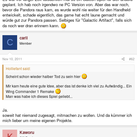
geplant. Ich hab noch irgendwo ne PC Version von. Aber das war noch,
bevor die Pandora raus kam, es wurde wohl nie weiter für den Handheld
entwickelt, schade eigentlich, das game hat echt laune gemacht und
würde gut zur Pandora passen. Selbiges für "Galactic Artifact", falls sich
da noch wer dran erinnern kann.
carli
C
Member
Nov 10, 2011
#62
Holliefant said:
Scheint schon wieder halber Tod zu sein hier
Mir kam heute eine gute Idee, aber das ist denke ich viel zu Aufwändig... Ein
Wing Commander 1 Remake
Man was habe ich dieses Spiel geliebt...
Ja.
soweit hat niemand zugesagt, mitmachen zu wollen. Und da kümmer ich
mich lieber um meine eigenen Projekte.
Kaworu
K