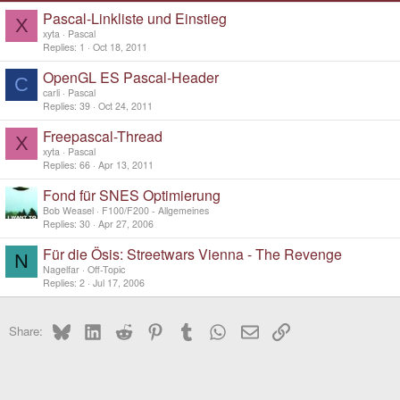
Pascal-Linkliste und Einstieg
X
xyta
Pascal
Replies
1
Oct 18, 2011
OpenGL ES Pascal-Header
C
carli
Pascal
Replies
39
Oct 24, 2011
Freepascal-Thread
X
xyta
Pascal
Replies
66
Apr 13, 2011
Fond für SNES Optimierung
Bob Weasel
F100/F200 - Allgemeines
Replies
30
Apr 27, 2006
Für die Ösis: Streetwars Vienna - The Revenge
N
Nagelfar
Off-Topic
Replies
2
Jul 17, 2006
Bluesky
LinkedIn
Reddit
Pinterest
Tumblr
WhatsApp
Email
Link
Share: