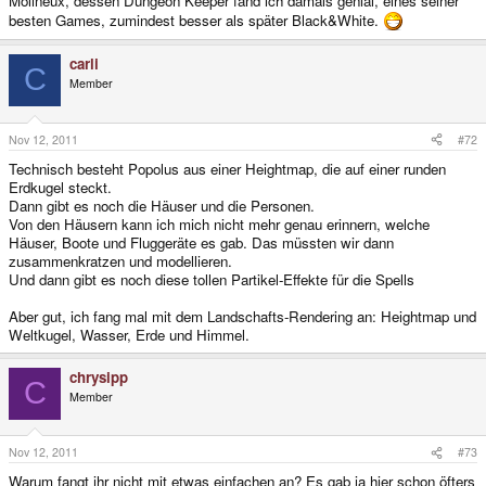
Molineux, dessen Dungeon Keeper fand ich damals genial, eines seiner
besten Games, zumindest besser als später Black&White.
carli
C
Member
Nov 12, 2011
#72
Technisch besteht Popolus aus einer Heightmap, die auf einer runden
Erdkugel steckt.
Dann gibt es noch die Häuser und die Personen.
Von den Häusern kann ich mich nicht mehr genau erinnern, welche
Häuser, Boote und Fluggeräte es gab. Das müssten wir dann
zusammenkratzen und modellieren.
Und dann gibt es noch diese tollen Partikel-Effekte für die Spells
Aber gut, ich fang mal mit dem Landschafts-Rendering an: Heightmap und
Weltkugel, Wasser, Erde und Himmel.
chrysipp
C
Member
Nov 12, 2011
#73
Warum fangt ihr nicht mit etwas einfachen an? Es gab ja hier schon öfters