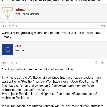
Zur Story würde ich auch Beitragen, wenn Johnson nichts dagegen hat.
johnson r.
Well-Known Member
Nov 13, 2011
#79
wäre ja nicht grad klug wenn nur einer das macht und ich bin nicht super
kreativ
carli
C
Member
Nov 13, 2011
#80
Na dann - würd ich mal meine Gedanken vorstellen.
Im Prinzip soll die Weltkugel ein schönes Interface haben, sodass man
abstrakt eine "Position" auf der Welt haben kann. Jede Position hat 3
Nachbarpositionen und zwischen 2 Positionen kann man den Weg
abfragen, den man laufen müsste.
Hinter jeder Position ist ein Heightmap-Punkt und Häuser stehen auf
mehreren Positionen.
Ich würde sagen, am Anfang könnten wir uns das recht einfach aufteilen: