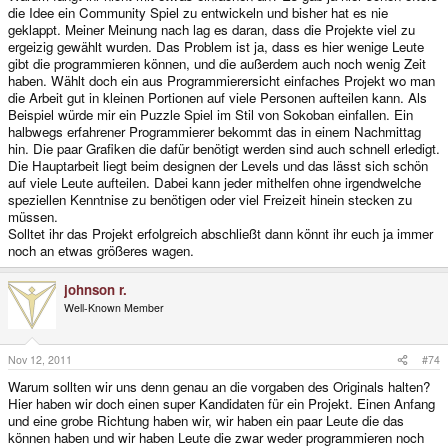
die Idee ein Community Spiel zu entwickeln und bisher hat es nie
geklappt. Meiner Meinung nach lag es daran, dass die Projekte viel zu
ergeizig gewählt wurden. Das Problem ist ja, dass es hier wenige Leute
gibt die programmieren können, und die außerdem auch noch wenig Zeit
haben. Wählt doch ein aus Programmierersicht einfaches Projekt wo man
die Arbeit gut in kleinen Portionen auf viele Personen aufteilen kann. Als
Beispiel würde mir ein Puzzle Spiel im Stil von Sokoban einfallen. Ein
halbwegs erfahrener Programmierer bekommt das in einem Nachmittag
hin. Die paar Grafiken die dafür benötigt werden sind auch schnell erledigt.
Die Hauptarbeit liegt beim designen der Levels und das lässt sich schön
auf viele Leute aufteilen. Dabei kann jeder mithelfen ohne irgendwelche
speziellen Kenntnise zu benötigen oder viel Freizeit hinein stecken zu
müssen.
Solltet ihr das Projekt erfolgreich abschließt dann könnt ihr euch ja immer
noch an etwas größeres wagen.
johnson r.
Well-Known Member
Nov 12, 2011
#74
Warum sollten wir uns denn genau an die vorgaben des Originals halten?
Hier haben wir doch einen super Kandidaten für ein Projekt. Einen Anfang
und eine grobe Richtung haben wir, wir haben ein paar Leute die das
können haben und wir haben Leute die zwar weder programmieren noch