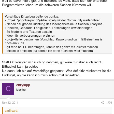
weil es davon viele gibt und meistens so viele, dass sich der erfahrene
Programmierer lieber um die schweren Sachen kümmern will.
Vorschläge für zu bearbeitende punkte:
- Projekt "popolus-pandi"(Arbeitstitel) mit der Community weiterführen
- Neben der groben Richtung des Ideengebers neue Sachen, Storyline,
Einheiten, Gebäude, Fähigkeiten, Forschungen usw einbringen
- 3d Modelle und Texturen basteln
- Ideen für verbesserungen ersinnen
- projektleiter bestimmen (Vorschlag: Kaworu und carli, fällt einer aus ist
noch ein 2. da)
- git-repo bei ED beantragen, könnte das ganze vllt leichter machen
- Info seite erstellen (da könnte ich dann auch mal was machen)
Statt Git könnten wir auch hg nehmen, git wäre mir aber auch recht.
Bitbucket kann ja beides.
Na dann, ich bin auf Vorschläge gespannt. Was definitiv reinkommt ist die
Erdkugel, an die kann ich mich schon mal ransetzen.
chrysipp
C
Member
Nov 12, 2011
#76
carli said: