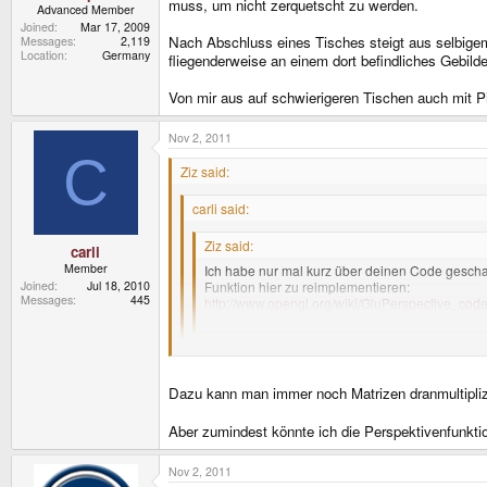
muss, um nicht zerquetscht zu werden.
Advanced Member
Joined
Mar 17, 2009
Nach Abschluss eines Tisches steigt aus selbigem 
Messages
2,119
Location
Germany
fliegenderweise an einem dort befindliches Gebil
Von mir aus auf schwierigeren Tischen auch mit P
Nov 2, 2011
C
Ziz said:
carli said:
Ziz said:
carli
Member
Ich habe nur mal kurz über deinen Code geschau
Joined
Jul 18, 2010
Funktion hier zu reimplementieren:
Messages
445
http://www.opengl.org/wiki/GluPerspective_cod
Copy und Paste ist doch nun wirklich nicht das 
Wozu? Ein vorberechneter Wert ist zig mal schnel
Dazu kann man immer noch Matrizen dranmultipli
Also wenn die Berechnung der Perspektivmatrix Fla
einfach aus Erfahrung, dass es manchmal nicht dumm
Aber zumindest könnte ich die Perspektivenfunkt
mithilfe eines Zielfernrohres (in welchem Spiel a
Nov 2, 2011