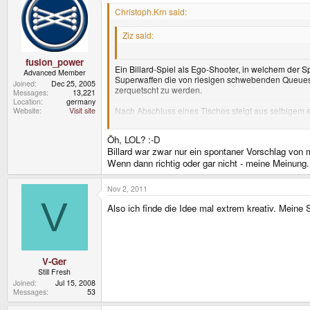
Christoph.Krn said:
Ziz said:
- Billiard gibt es vielleicht nicht, aber da kann ma
fusion_power
Ein Billard-Spiel als Ego-Shooter, in welchem der 
Advanced Member
Superwaffen die von riesigen schwebenden Queues b
Joined
Dec 25, 2005
zerquetscht zu werden.
Messages
13,221
Location
germany
Nach Abschluss eines Tisches steigt aus selbigem e
Website
Visit site
an einem dort befindliches Gebilde aus Röhren und
Öh, LOL? :-D
Von mir aus auf schwierigeren Tischen auch mit Pin
Billard war zwar nur ein spontaner Vorschlag von m
Wenn dann richtig oder gar nicht - meine Meinung.
Nov 2, 2011
V
Also ich finde die Idee mal extrem kreativ. Meine
V-Ger
Still Fresh
Joined
Jul 15, 2008
Messages
53