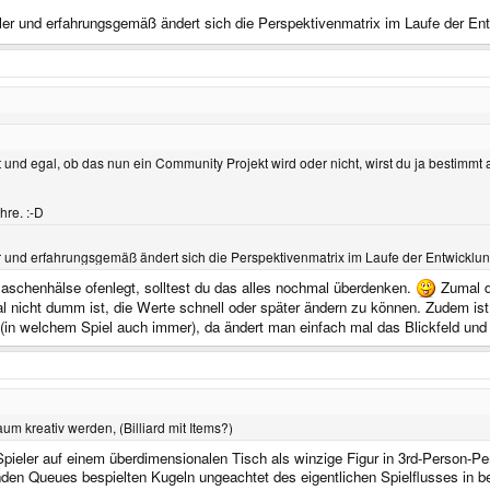
ler und erfahrungsgemäß ändert sich die Perspektivenmatrix im Laufe der Ent
und egal, ob das nun ein Community Projekt wird oder nicht, wirst du ja bestimmt 
hre. :-D
r und erfahrungsgemäß ändert sich die Perspektivenmatrix im Laufe der Entwicklun
aschenhälse ofenlegt, solltest du das alles nochmal überdenken.
Zumal du
 nicht dumm ist, die Werte schnell oder später ändern zu können. Zudem ist 
es (in welchem Spiel auch immer), da ändert man einfach mal das Blickfeld
kaum kreativ werden, (Billiard mit Items?)
 Spieler auf einem überdimensionalen Tisch als winzige Figur in 3rd-Person-
den Queues bespielten Kugeln ungeachtet des eigentlichen Spielflusses in b