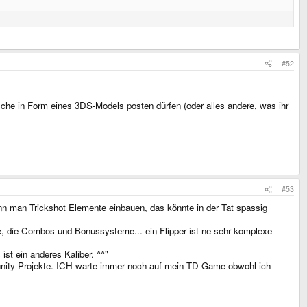
#52
ische in Form eines 3DS-Models posten dürfen (oder alles andere, was ihr
#53
ann man Trickshot Elemente einbauen, das könnte in der Tat spassig
te, die Combos und Bonussysteme... ein Flipper ist ne sehr komplexe
st ein anderes Kaliber. ^^"
munity Projekte. ICH warte immer noch auf mein TD Game obwohl ich