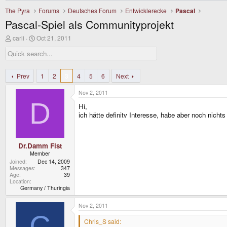
The Pyra
Forums
Deutsches Forum
Entwicklerecke
Pascal
Pascal-Spiel als Communityprojekt
T
S
carli
Oct 21, 2011
h
t
r
a
e
r
a
t
d
d
Prev
1
2
3
4
5
6
Next
s
a
t
t
Nov 2, 2011
a
e
D
r
Hi,
t
ich hätte definitv Interesse, habe aber noch nicht
e
r
Dr.Damm Fist
Member
Joined
Dec 14, 2009
Messages
347
Age
39
Location
Germany / Thuringia
Nov 2, 2011
C
Chris_S said: