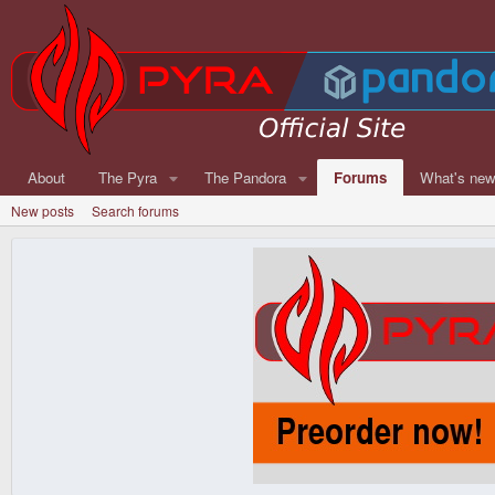
About
The Pyra
The Pandora
Forums
What's ne
New posts
Search forums