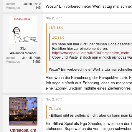
Joined
Jul 18, 2010
Wozu? Ein vorberechneter Wert ist zig mal schnel
Messages
445
Nov 2, 2011
carli said:
Ziz said:
Ich habe nur mal kurz über deinen Code geschaut 
Funktion hier zu reimplementieren:
Ziz
http://www.opengl.org/wiki/GluPerspective_code
Advanced Member
Copy und Paste ist doch nun wirklich nicht das wa
Joined
Jan 15, 2006
Messages
3,583
Wozu? Ein vorberechneter Wert ist zig mal schnelle
Also wenn die Berechnung der Perspektivmatrix Fl
Ich sage einfach aus Erfahrung, dass es manchmal
eine "Zoom-Funktion" mithilfe eines Zielfernrohr
Nov 2, 2011
Ziz said:
- Billiard gibt es vielleicht nicht, aber da kann man 
Ein Billard-Spiel als Ego-Shooter, in welchem der
stehenden Superwaffen die von riesigen schweben
Christoph.Krn