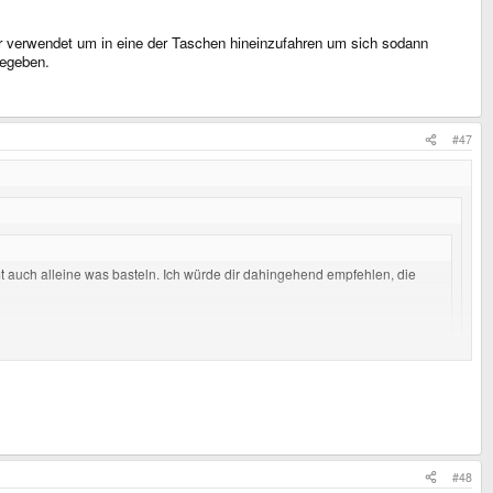
ler verwendet um in eine der Taschen hineinzufahren um sich sodann
begeben.
#47
t auch alleine was basteln. Ich würde dir dahingehend empfehlen, die
ung nicht mehr.
t angemerkt hast, dass sie nur einmal zu Beginn berechnet wird... Ich sage
lag, dein Weg geht natürlich auch. Aber denk z.B. an eine "Zoom-Funktion"
#48