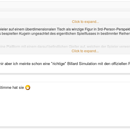
n kaum kreativ werden, (Billiard mit Items?)
Click to expand...
Spieler auf einem überdimensionalen Tisch als winzige Figur in 3rd-Person-Persp
espielten Kugeln ungeachtet des eigentlichen Spielflusses in bestimmter Reihen
ine Plattform mit einem darauf befindlichen Gleiter auf, welchen der Spieler ver
 Hindernissen vorbei in Richtung des nächsten Tisches zu begeben.
Click to expand...
ball-Elementen.
ir aber ich meinte schon eine "richtige" Billard Simulation mit den offiziell
 Stimme hat sie