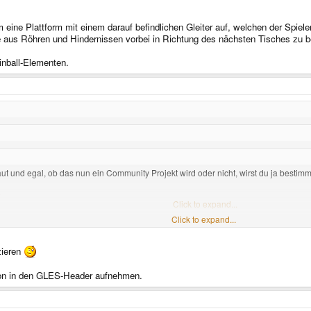
eine Plattform mit einem darauf befindlichen Gleiter auf, welchen der Spie
de aus Röhren und Hindernissen vorbei in Richtung des nächsten Tisches zu 
inball-Elementen.
t und egal, ob das nun ein Community Projekt wird oder nicht, wirst du ja bestimm
e
wahre. :-D
Click to expand...
Click to expand...
ler und erfahrungsgemäß ändert sich die Perspektivenmatrix im Laufe der Entwickl
Click to expand...
zieren
schenhälse ofenlegt, solltest du das alles nochmal überdenken.
Zumal du selbs
 ist, die Werte schnell oder später ändern zu können. Zudem ist es nur ein Vorsch
ion in den GLES-Header aufnehmen.
uch immer), da ändert man einfach mal das Blickfeld und BAM, Zoomathmospähre