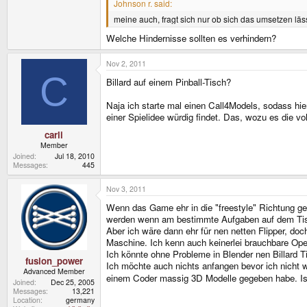
Johnson r. said:
meine auch, fragt sich nur ob sich das umsetzen läs
Welche Hindernisse sollten es verhindern?
Nov 2, 2011
C
Billard auf einem Pinball-Tisch?
Naja ich starte mal einen Call4Models, sodass hie
einer Spielidee würdig findet. Das, wozu es die v
carli
Member
Joined
Jul 18, 2010
Messages
445
Nov 3, 2011
Wenn das Game ehr in die "freestyle" Richtung geh
werden wenn am bestimmte Aufgaben auf dem Tis
Aber ich wäre dann ehr für nen netten Flipper, do
Maschine. Ich kenn auch keinerlei brauchbare Open
Ich könnte ohne Probleme in Blender nen Billard T
fusion_power
Ich möchte auch nichts anfangen bevor ich nicht
Advanced Member
einem Coder massig 3D Modelle gegeben habe. Is 
Joined
Dec 25, 2005
Messages
13,221
Location
germany