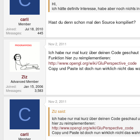
Hi,
ich hätte definitv Interesse, habe aber noch nichts 
carli
Hast du denn schon mal den Source kompiliert?
Member
Joined
Jul 18, 2010
Messages
445
Nov 2, 2011
Ich habe nur mal kurz über deinen Code geschaut u
Funktion hier zu reimplementieren:
http://www.opengl.org/wiki/GluPerspective_code
Copy und Paste ist doch nun wirklich nicht das wa
Ziz
Advanced Member
Joined
Jan 15, 2006
Messages
3,583
Nov 2, 2011
C
Ziz said:
Ich habe nur mal kurz über deinen Code geschaut un
hier zu reimplementieren:
http://www.opengl.org/wiki/GluPerspective_code
Copy und Paste ist doch nun wirklich nicht das wahr
carli
Member