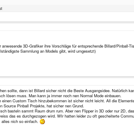
st
r anwesende 3D-Grafiker ihre Vorschläge für entsprechende Billard/Pinball-T
ollständigste Sammlung an Models gibt, wird umgesetzt)
en sollte, dann ist Billard sicher nicht die Beste Ausgangsidee. Natürlich k
ch lösen muss. Man kann ja immer noch nen Normal Mode einbauen.
ch einen Custom Tisch hinzubekommen ist sicher nicht leicht. All die Elemen
 Source Pinball Projekte, hat sicher nen Grund.
isch basteln sammt Raum drum rum. Aber nen Flipper in 3D oder nur 2D, das i
 weiss das es durchgezogen wird. WIr hatten leider zu oft gescheiterte Com
alles nich so einfach.