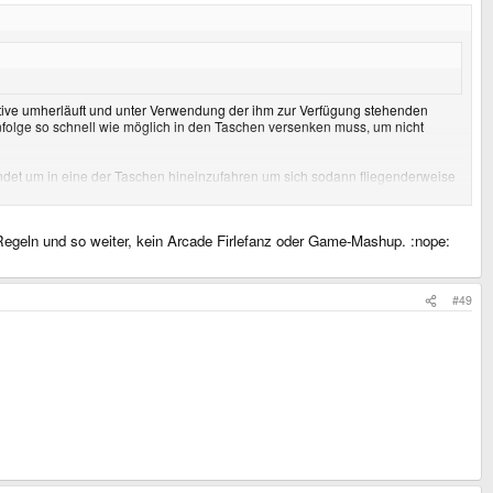
ektive umherläuft und unter Verwendung der ihm zur Verfügung stehenden
folge so schnell wie möglich in den Taschen versenken muss, um nicht
wendet um in eine der Taschen hineinzufahren um sich sodann fliegenderweise
en Regeln und so weiter, kein Arcade Firlefanz oder Game-Mashup. :nope:
#49