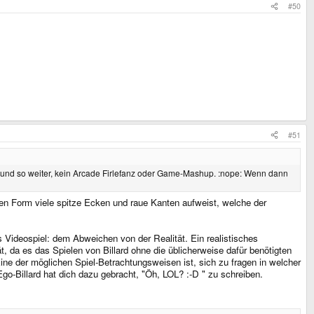
#50
#51
eln und so weiter, kein Arcade Firlefanz oder Game-Mashup. :nope: Wenn dann
igen Form viele spitze Ecken und raue Kanten aufweist, welche der
s Videospiel: dem Abweichen von der Realität. Ein realistisches
, da es das Spielen von Billard ohne die üblicherweise dafür benötigten
 der möglichen Spiel-Betrachtungsweisen ist, sich zu fragen in welcher
Ego-Billard hat dich dazu gebracht, "Öh, LOL? :-D " zu schreiben.