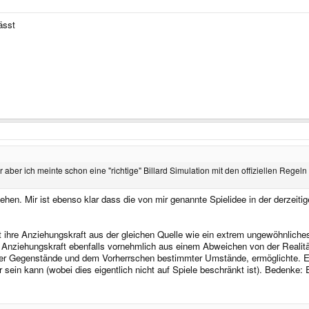
ässt
r aber ich meinte schon eine "richtige" Billard Simulation mit den offiziellen Reg
ehen. Mir ist ebenso klar dass die von mir genannte Spielidee in der derzeit
t ihre Anziehungskraft aus der gleichen Quelle wie ein extrem ungewöhnliche
ne Anziehungskraft ebenfalls vornehmlich aus einem Abweichen von der Realität
 Gegenstände und dem Vorherrschen bestimmter Umstände, ermöglichte. Eine
 sein kann (wobei dies eigentlich nicht auf Spiele beschränkt ist). Bedenke: 