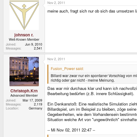
Nov 2, 2011
meine auch, fragt sich nur ob sich das umsetzen l
johnson r.
Well-Known Member
Joined
Jun 9, 2010
Messages
2,541
Nov 2, 2011
Fusion_Power said:
Billard war zwar nur ein spontaner Vorschlag von mi
richtig oder gar nicht - meine Meinung.
Das war mir durchaus klar und kann ich nachvollzi
Christoph.Krn
Bearbeitung bedürfen (z.B. innere Schlüssigkeit).
Advanced Member
Joined
Mar 17, 2009
Ein Denkanstoß: Eine realistische Simulation zieh
Messages
2,119
Location
Germany
Billardspiel, um im Beispiel zu bleiben, zöge sei
Gegebenheiten, wie dem Vorhandensein bestimmter
Situation welche Art von "ungewöhnlich" sinnhafter
-- Mi Nov 02, 2011 22:47 --