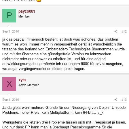
psyco001
P
Member
Sep 1, 2010
#12
ja das pascal immernoch besteht ist doch was schönes, das problem
warum es wohl immer mehr in vergessenheit gerät ist warscheinlich die
tatsache das borland von Embarcadero Technologies übernommen wurde
und mit der übername eine günstige/freie Version zu lehrzwecken
nichtmehr oder nur schwer zu erhalten ist. und für eine original
entwicklungsumgebung möchte ich nur ungern 900€ für privat ausgeben,
wo sogar vorgängerversionen diesen preis tragen.
xyta
X
Active Member
Sep 1, 2010
#13
Ja da gibts wohl mehrere Gründe für den Niedergang von Delphi, Unicode-
Probleme, hoher Preis, kein Multiplattform, kein 64-Bit... <_<
Wenigstens die letzten drei Probleme lassen sich mit Freepascal ja lösen,
und nur dank FP kann man ja überhaupt Pascalprogramme für die