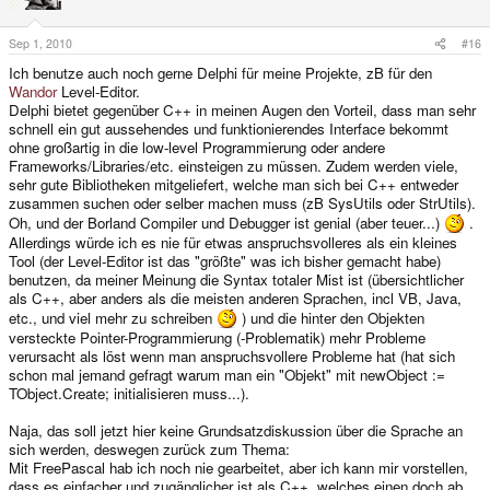
Sep 1, 2010
#16
Ich benutze auch noch gerne Delphi für meine Projekte, zB für den
Wandor
Level-Editor.
Delphi bietet gegenüber C++ in meinen Augen den Vorteil, dass man sehr
schnell ein gut aussehendes und funktionierendes Interface bekommt
ohne großartig in die low-level Programmierung oder andere
Frameworks/Libraries/etc. einsteigen zu müssen. Zudem werden viele,
sehr gute Bibliotheken mitgeliefert, welche man sich bei C++ entweder
zusammen suchen oder selber machen muss (zB SysUtils oder StrUtils).
Oh, und der Borland Compiler und Debugger ist genial (aber teuer...)
.
Allerdings würde ich es nie für etwas anspruchsvolleres als ein kleines
Tool (der Level-Editor ist das "größte" was ich bisher gemacht habe)
benutzen, da meiner Meinung die Syntax totaler Mist ist (übersichtlicher
als C++, aber anders als die meisten anderen Sprachen, incl VB, Java,
etc., und viel mehr zu schreiben
) und die hinter den Objekten
versteckte Pointer-Programmierung (-Problematik) mehr Probleme
verursacht als löst wenn man anspruchsvollere Probleme hat (hat sich
schon mal jemand gefragt warum man ein "Objekt" mit newObject :=
TObject.Create; initialisieren muss...).
Naja, das soll jetzt hier keine Grundsatzdiskussion über die Sprache an
sich werden, deswegen zurück zum Thema:
Mit FreePascal hab ich noch nie gearbeitet, aber ich kann mir vorstellen,
dass es einfacher und zugänglicher ist als C++, welches einen doch ab