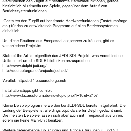
-vereinfachen den Zugriff auf bestimmte Hardwarefunktionen, gerade
SDL is distributed under GNU LGPL version 2. This license allows you to
hinsichtlich Multimedia und Spiele, gegenüber dem Aufruf von
use SDL freely in commercial programs as long as you link with the dynamic
Betriebssystemfunktionen
library.
-Gestalten den Zugriff auf bestimmte Hardwarefunktonen (Tastaturabfrage
etc.) für das zu entwickelnde Programm auf allen Betriebssystemen
einheitlich.
Um diese Routinen aus Freepascal anspechen zu können, gibt es
verschiedene Projekte:
State of the Art ist eigentlich das JEDI-SDL-Projekt, was verschiedene
Units liefert um die SDL-Bibliotheken anzusprechen:
http://www.delphi-jedi.org/
http://sourceforge.net/projects/jedi-sdl/
Veraltet: http://sdl4fp.sourceforge.net/
Installationstipps gibt es hier:
http://www.lazarusforum.de/viewtopic.php?f=10&t=2457
Kleine Beispielprogramme werden bei JEDI-SDL bereits mitgeliefert. Die
Endung der Beispiele ist allerdings .dpr, da sie für Delphi gedacht sind.
Die meisten Beispiele lassen sich aber auch mit Freepascal ausführen,
sofern sie keine Main-Unit besitzen.
Weitere tiefergehende Erklärungen und Tutorials für OpenGL und SDL