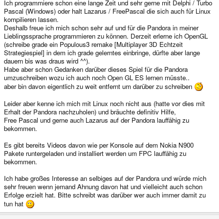
Ich programmiere schon eine lange Zeit und sehr gerne mit Delphi / Turbo
Pascal (Windows) oder halt Lazarus / FreePascal die sich auch für Linux
kompilieren lassen.
Deshalb freue ich mich schon sehr auf und für die Pandora in meiner
Lieblingssprache programmieren zu können. Derzeit erlerne ich OpenGL
(schreibe grade ein Populous3 remake [Multiplayer 3D Echtzeit
Strategiespiel] in dem ich grade gelerntes einbringe, dürfte aber lange
dauern bis was draus wird ^^).
Habe aber schon Gedanken darüber dieses Spiel für die Pandora
umzuschreiben wozu ich auch noch Open GL ES lernen müsste..
aber bin davon eigentlich zu weit entfernt um darüber zu schreiben
Leider aber kenne ich mich mit Linux noch nicht aus (hatte vor dies mit
Erhalt der Pandora nachzuholen) und bräuchte definitiv Hilfe,
Free Pascal und gerne auch Lazarus auf der Pandora lauffähig zu
bekommen.
Es gibt bereits Videos davon wie per Konsole auf dem Nokia N900
Pakete runtergeladen und installiert werden um FPC lauffähig zu
bekommen.
Ich habe großes Interesse an selbiges auf der Pandora und würde mich
sehr freuen wenn jemand Ahnung davon hat und vielleicht auch schon
Erfolge erzielt hat. Bitte schreibt was darüber wer auch immer damit zu
tun hat