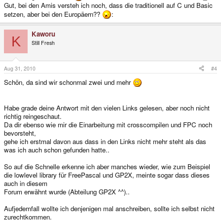
Gut, bei den Amis versteh ich noch, dass die traditionell auf C und Basic
setzen, aber bei den Europäern??
:
Kaworu
K
Still Fresh
Aug 31, 2010
#4
Schön, da sind wir schonmal zwei und mehr
Habe grade deine Antwort mit den vielen Links gelesen, aber noch nicht
richtig reingeschaut.
Da dir ebenso wie mir die Einarbeitung mit crosscompilen und FPC noch
bevorsteht,
gehe ich erstmal davon aus dass in den Links nicht mehr steht als das
was ich auch schon gefunden hatte..
So auf die Schnelle erkenne ich aber manches wieder, wie zum Beispiel
die lowlevel library für FreePascal und GP2X, meinte sogar dass dieses
auch in diesem
Forum erwähnt wurde (Abteilung GP2X ^^)..
Aufjedemfall wollte ich denjenigen mal anschreiben, sollte ich selbst nicht
zurechtkommen.