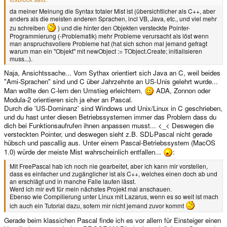
da meiner Meinung die Syntax totaler Mist ist (übersichtlicher als C++, aber
anders als die meisten anderen Sprachen, incl VB, Java, etc., und viel mehr
zu schreiben
) und die hinter den Objekten versteckte Pointer-
Programmierung (-Problematik) mehr Probleme verursacht als löst wenn
man anspruchsvollere Probleme hat (hat sich schon mal jemand gefragt
warum man ein "Objekt" mit newObject := TObject.Create; initialisieren
muss...).
Naja, Ansichtssache... Vom Sythax orientiert sich Java an C, weil beides
"Ami-Sprachen" sind und C über Jahrzehnte an US-Unis gelehrt wurde...
Man wollte den C-lern den Umstieg erleichtern.
ADA, Zonnon oder
Modula-2 orientieren sich ja eher an Pascal.
Durch die 'US-Dominanz' sind Windows und Unix/Linux in C geschrieben,
und du hast unter diesen Betriebssystemen immer das Problem dass du
dich bei Funktionsaufrufen ihnen anpassen musst... <_< Deswegen die
versteckten Pointer, und deswegen sieht z.B. SDL-Pascal nicht gerade
hübsch und pascallig aus. Unter einem Pascal-Betriebssystem (MacOS
1.0) würde der meiste Mist wahrscheinlich entfallen...
:
Mit FreePascal hab ich noch nie gearbeitet, aber ich kann mir vorstellen,
dass es einfacher und zugänglicher ist als C++, welches einen doch ab und
an erschlägt und in manche Falle laufen lässt.
Werd ich mir evtl für mein nächstes Projekt mal anschauen.
Ebenso wie Compilierung unter Linux mit Lazarus, wenn es so weit ist mach
ich auch ein Tutorial dazu, sofern mir nicht jemand zuvor kommt
Gerade beim klassichen Pascal finde ich es vor allem für Einsteiger einen