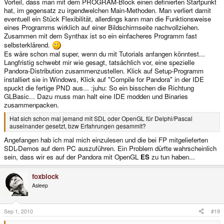
Vorteil, dass man mit dem PROGRAM-Block einen definierten Startpunkt
hat, im gegensatz zu irgendwelchen Main-Methoden. Man verliert damit
eventuell ein Stück Flexibilität, allerdings kann man die Funktionsweise
eines Programms wirklich auf einer Bildschirmseite nachvollziehen.
Zusammen mit dem Synthax ist so ein einfacheres Programm fast
selbsterklärend.
Es wäre schon mal super, wenn du mit Tutorials anfangen könntest...
Langfristig schwebt mir wie gesagt, tatsächlich vor, eine spezielle
Pandora-Distribution zusammenzustellen. Klick auf Setup-Programm
installiert sie in Windows, Klick auf "Compile for Pandora" in der IDE
spuckt die fertige PND aus... :juhu: So ein bisschen die Richtung
GLBasic... Dazu muss man halt eine IDE modden und Binaries
zusammenpacken.
Hat sich schon mal jemand mit SDL oder OpenGL für Delphi/Pascal
auseinander gesetzt, bzw Erfahrungen gesammlt?
Angefangen hab ich mal mich einzulesen und die bei FP mitgelieferten
SDL-Demos auf dem PC auszuführen. Ein Problem dürfte wahrscheinlich
sein, dass wir es auf der Pandora mit OpenGL
ES
zu tun haben...
foxblock
Asleep
Sep 1, 2010
#19