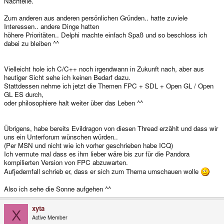
Nachteile.
Zum anderen aus anderen persönlichen Gründen.. hatte zuviele
Interessen.. andere Dinge hatten
höhere Prioritäten.. Delphi machte einfach Spaß und so beschloss ich
dabei zu bleiben ^^
Vielleicht hole ich C/C++ noch irgendwann in Zukunft nach, aber aus
heutiger Sicht sehe ich keinen Bedarf dazu.
Stattdessen nehme ich jetzt die Themen FPC + SDL + Open GL / Open
GL ES durch,
oder philosophiere halt weiter über das Leben ^^
Übrigens, habe bereits Evildragon von diesen Thread erzählt und dass wir
uns ein Unterforum wünschen würden..
(Per MSN und nicht wie ich vorher geschrieben habe ICQ)
Ich vermute mal dass es ihm lieber wäre bis zur für die Pandora
kompilierten Version von FPC abzuwarten.
Aufjedemfall schrieb er, dass er sich zum Thema umschauen wolle
Also ich sehe die Sonne aufgehen ^^
xyta
X
Active Member