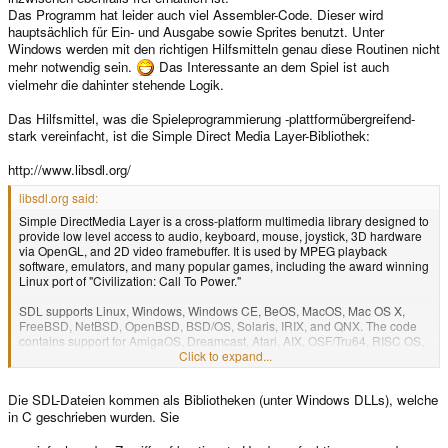
Das Programm hat leider auch viel Assembler-Code. Dieser wird
hauptsächlich für Ein- und Ausgabe sowie Sprites benutzt. Unter
Windows werden mit den richtigen Hilfsmitteln genau diese Routinen nicht
mehr notwendig sein.
Das Interessante an dem Spiel ist auch
vielmehr die dahinter stehende Logik.
Das Hilfsmittel, was die Spieleprogrammierung -plattformübergreifend-
stark vereinfacht, ist die Simple Direct Media Layer-Bibliothek:
http://www.libsdl.org/
libsdl.org said:
Simple DirectMedia Layer is a cross-platform multimedia library designed to
provide low level access to audio, keyboard, mouse, joystick, 3D hardware
via OpenGL, and 2D video framebuffer. It is used by MPEG playback
software, emulators, and many popular games, including the award winning
Linux port of "Civilization: Call To Power."
SDL supports Linux, Windows, Windows CE, BeOS, MacOS, Mac OS X,
FreeBSD, NetBSD, OpenBSD, BSD/OS, Solaris, IRIX, and QNX. The code
contains support for AmigaOS, Dreamcast, Atari, AIX, OSF/Tru64, RISC OS,
SymbianOS, and OS/2, but these are not officially supported.
Click to expand...
SDL is written in C, but works with C++ natively, and has bindings to several
Die SDL-Dateien kommen als Bibliotheken (unter Windows DLLs), welche
other languages, including Ada, C#, D, Eiffel, Erlang, Euphoria, Guile,
Haskell, Java, Lisp, Lua, ML, Objective C, Pascal, Perl, PHP, Pike, Pliant,
in C geschrieben wurden. Sie
Python, Ruby, Smalltalk, and Tcl.