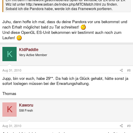
Wiz ist unter http://www.seban.de/index.php/MTCMatch.html zu finden.
Sobald ich die Pandora habe, werde ich das Framework portieren.
Juhu, dann hoffe ich mal, dass du deine Pandora vor uns bekommst und
nach Erhalt möglichst bald zu Tat schreitest!
Und diese OpenGL ES-Unit bekommen wir bestimmt auch noch zum
Laufen!
KidPaddle
K
Very Active Member
Aug 31, 2010
#8
Jupp, bin vor euch, habe 29**. Da hab ich ja Glück gehabt, hätte sonst ja
sofort loslegen müssen bei der Erwartungshaltung.
Thomas
Kaworu
K
Still Fresh
Aug 31, 2010
#9