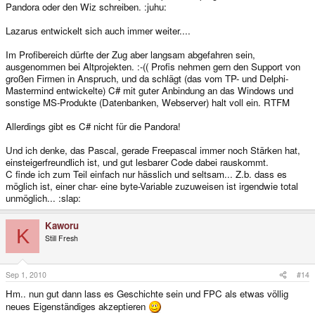
Pandora oder den Wiz schreiben. :juhu:
Lazarus entwickelt sich auch immer weiter....
Im Profibereich dürfte der Zug aber langsam abgefahren sein,
ausgenommen bei Altprojekten. :-(( Profis nehmen gern den Support von
großen Firmen in Anspruch, und da schlägt (das vom TP- und Delphi-
Mastermind entwickelte) C# mit guter Anbindung an das Windows und
sonstige MS-Produkte (Datenbanken, Webserver) halt voll ein. RTFM
Allerdings gibt es C# nicht für die Pandora!
Und ich denke, das Pascal, gerade Freepascal immer noch Stärken hat,
einsteigerfreundlich ist, und gut lesbarer Code dabei rauskommt.
C finde ich zum Teil einfach nur hässlich und seltsam... Z.b. dass es
möglich ist, einer char- eine byte-Variable zuzuweisen ist irgendwie total
unmöglich... :slap:
Kaworu
K
Still Fresh
Sep 1, 2010
#14
Hm.. nun gut dann lass es Geschichte sein und FPC als etwas völlig
neues Eigenständiges akzeptieren