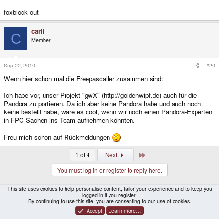
foxblock out
carli
C
Member
Sep 22, 2010
#20
Wenn hier schon mal die Freepascaller zusammen sind:
Ich habe vor, unser Projekt "gwX" (http://goldenwipf.de) auch für die
Pandora zu portieren. Da ich aber keine Pandora habe und auch noch
keine bestellt habe, wäre es cool, wenn wir noch einen Pandora-Experten
in FPC-Sachen ins Team aufnehmen könnten.
Freu mich schon auf Rückmeldungen
Last
1 of 4
Next
You must log in or register to reply here.
This site uses cookies to help personalise content, tailor your experience and to keep you
Similar threads
logged in if you register.
By continuing to use this site, you are consenting to our use of cookies.
Pascal-Linkliste und Einstieg
Accept
Learn more…
X