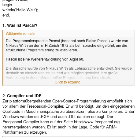
begin
writeln('Hallo Welt');
end.
1. Was ist Pascal?
Wikipedia.de said:
Die Programmiersprache Pascal (benannt nach Blaise Pascal) wurde von
Niklaus Wirth an der ETH Zürich 1972 als Lehrsprache eingeführt, um die
strukturierte Programmierung zu etablieren.
Pascal ist eine Weiterentwicklung von Algol 60.
Die Sprache wurde von Niklaus Wirth als Lehrsprache entwickelt. Sie wurde
deshalb so einfach und strukturiert wie möglich gestaltet. Ihre große
Verbreitung in der professionellen Programmierung fand sie als
Borland/Turbo Pascal (Delphi) – gegenüber dem Ur-Pascal wesentlich
Click to expand...
erweiterte und verbesserte Versionen.
2. Compiler und IDE
Pascal zeichnet sich durch eine strikte und einfach verständliche Syntax
sowie durch den Verzicht auf kontextabhängige Interpretationen des Codes
Zur plattformübergreifenden Open-Source-Programmierung empfiehlt sich
aus. Somit erlaubt Pascal im Vergleich zu Sprachen wie C und Fortran eine
vor allem der Freepascal-Compiler. Er wird benötigt, um den eingegebenen
gute Lesbarkeit und, verglichen mit Fortran, auch eine bessere
Quellcode in Maschinensprache zu übersetzen, also zu kompiiieren. Unter
Unterstützung von strukturierter Programmierung.
Windows werden so .EXE und auch .DLL-dateien erzeugt. Der
Freepascal-Compiler kann auf der Seite http://www.freepascal.org
Ein wichtiges Konzept, das Wirth zur Anwendung brachte, ist die starke
heruntergeladen werden. Er ist auch in der Lage, Code für ARM-
Typisierung (engl. "strong typing"): Variablen sind bereits zur
Plattformen zu erzeugen.
Übersetzungszeit einem bestimmten Datentyp zugeordnet, und dieser kann
nicht nachträglich verändert werden. Typenstrenge bedeutet, dass