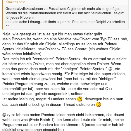
Kaworu said:
Grundsatzdiskussionen zu Pascal und C gibt es eh mehr als zu genüge..
Warum du die Pointermethoden kritisierst will mir nicht einleuchten.. es gibt
für jedes Problem
eine einfache Lösung.. ich finds super mit Pointern unter Delphi zu arbeiten
^^
Naja, wie gesagt es ist alles gut bis man etwas tiefer gräbt.
Mein Problem ist, wenn ich eine Variable newObject vom Typ TClass hab,
dann ist das für mich ein Objekt, allerdings muss ich es mit Pointer-
Syntax initialisieren: newObject := TClass.Create; (ein wahres Objekt
wäre schon initialisiert).
Das mein ich mit "versteckter" Pointer-Syntax, da es erstmal so aussieht
als hätte man ein Objekt, man hat aber eigentlich einen Pointer. Wenn
man das ganze dann noch mit der "richtigen" Pointer-Syntax ^,@, etc.
kombiniert wirds irgendwann haarig. Für Einsteiger ist das super einfach,
wenn man sich einmal gewöhnt hat (man hat nix mit der "richtigen"
Pointer-Programmierung zu tun, welche meist schwieriger und
fehleranfälliger ist), aber vor allem für Leute die von oder auf C++
umsteigen ist das, gelinde ausgedrückt, seltsam.
Ist meine Meinung, magst du anders sehen
, deswegen brauch man
das auch nicht unbedingt in diesem Thread diskutieren
@xyta: Ich hab meine Pandora leider noch nicht bekommen, das dauert
wohl noch was (Ende Batch 1), ich kenn aber Leute die für mich, meine
Programme auf einer Pandora testen können :-3 (cross-compiler hab ich
glücklicherweise schon eingerichtet)