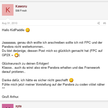
Kaworu
K
Still Fresh
Aug 31, 2010
#6
Hallo KidPaddle
Jaaaaaaa, genau dich wollte ich anschreiben sollte ich mit FPC und der
Pandora nicht weiterkommen..
Du bist derjenige, dessen Post mich so glücklich gemacht hat (FPC auf
GP2X =
)
Glückwunsch zu deinen Erfolgen!
Klasse.. auch du wirst also eine Pandora erhalten und das Framework
darauf protieren..
Danke dafür, ich hätte es sicher nicht geschafft
Fühle mich jetzt meiner Vorstellung auf der Pandora zu coden viiiiel näher
^^
Gruß Arthur.
xyta