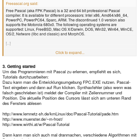
Freeascal.org said:
Wertzuweisungen ausschließlich unter Variablen gleichen Typs erlaubt
sind.
Free Pascal (aka FPK Pascal) is a 32 and 64 bit professional Pascal
[...]
compiler. It is available for different processors: Intel x86, Amd64/x86_64,
http://de.wikipedia.org/wiki/Pascal_(Programmiersprache)
PowerPC, PowerPC64, Sparc, ARM. The discontinued 1.0 version also
supports the Motorola 680x0. The following operating systems are
supported: Linux, FreeBSD, Mac OS X/Darwin, DOS, Win32, Win64, WinCE,
OS/2, Netware (libc and classic) and MorphOS.
[...]
The language syntax has excellent compatibility with TP 7.0 as well as with
Click to expand...
most versions of Delphi (classes, rtti, exceptions, ansistrings, widestrings,
interfaces). A Mac Pascal mode, largely compatible with Think Pascal and
3. Getting started
MetroWerks Pascal, is also available. Furthermore Free Pascal supports
function overloading, operator overloading, global properties and several
Um das Programmieren mit Pascal zu erlernen, empfiehlt es sich,
other extra features.
Tutorials durchzuarbeiten:
Dazu kann man die Entwicklungsumgebung FPC.EXE nutzen. Pascal-
Text eingeben und dann auf Run klicken. Synthaxfehler (also wenn was
falsch geschrieben ist) meldet der Compiler mit Zeilennummer und
Position. Die aktuelle Position des Cursors lässt sich am unteren Rand
des Fensters ablesen
http://www.lernnetz-sh.de/kmLinux/doc/Pascal-Tutorial/pade.htm
http://www.muenster.de/~m-frost/
http://www.wirthi.at/w/Pascal-Tutorial
Dann kann man sich auch mal dranmachen, verschiedene Algorithmen mit