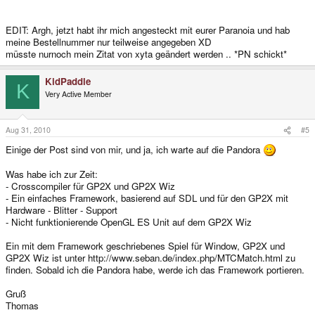
EDIT: Argh, jetzt habt ihr mich angesteckt mit eurer Paranoia und hab
meine Bestellnummer nur teilweise angegeben XD
müsste nurnoch mein Zitat von xyta geändert werden .. *PN schickt*
KidPaddle
K
Very Active Member
Aug 31, 2010
#5
Einige der Post sind von mir, und ja, ich warte auf die Pandora
Was habe ich zur Zeit:
- Crosscompiler für GP2X und GP2X Wiz
- Ein einfaches Framework, basierend auf SDL und für den GP2X mit
Hardware - Blitter - Support
- Nicht funktionierende OpenGL ES Unit auf dem GP2X Wiz
Ein mit dem Framework geschriebenes Spiel für Window, GP2X und
GP2X Wiz ist unter http://www.seban.de/index.php/MTCMatch.html zu
finden. Sobald ich die Pandora habe, werde ich das Framework portieren.
Gruß
Thomas