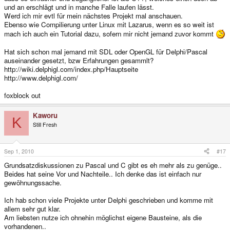
und an erschlägt und in manche Falle laufen lässt.
Werd ich mir evtl für mein nächstes Projekt mal anschauen.
Ebenso wie Compilierung unter Linux mit Lazarus, wenn es so weit ist
mach ich auch ein Tutorial dazu, sofern mir nicht jemand zuvor kommt
Hat sich schon mal jemand mit SDL oder OpenGL für Delphi/Pascal
auseinander gesetzt, bzw Erfahrungen gesammlt?
http://wiki.delphigl.com/index.php/Hauptseite
http://www.delphigl.com/
foxblock out
Kaworu
K
Still Fresh
Sep 1, 2010
#17
Grundsatzdiskussionen zu Pascal und C gibt es eh mehr als zu genüge..
Beides hat seine Vor und Nachteile.. Ich denke das ist einfach nur
gewöhnungssache.
Ich hab schon viele Projekte unter Delphi geschrieben und komme mit
allem sehr gut klar.
Am liebsten nutze ich ohnehin möglichst eigene Bausteine, als die
vorhandenen..