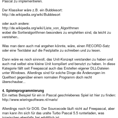
Pascal zu implementieren.
Der Klassiker wäre z.B. ein Bubblesort:
http://de.wikipedia.org/wiki/Bubblesort
oder auch andere:
http://de.wikipedia.org/wiki/Liste_von_Algorithmen
wobei die Sortieralgorithmen besonders zu empfehlen sind, da leicht zu
verstehen..
Was man dann auch mal angehen könnte, wäre, einen RECORD-Satz
oder eine Textdatei auf die Festplatte zu schreiben und zu lesen.
Dann wäre es noch sinnvoll, das Unit-Konzept verstanden zu haben und
auch mal selbst eine kleine Unit kompiliert und benutzt zu haben. In diese
Kategorie fällt seit Freepascal auch das Erstellen eigener DLL-Dateien
unter Windows. Allerdings sind für solche Dinge die Änderungen im
Quelltext gegenüber einem normalen Programm doch recht
überschaubar...
4. Spieleprogrammierung
Ein nettes Beispiel für ein in Pascal geschriebenes Spiel ist hier zu finden:
http://www.wieringsoftware.nl/mario/
Allerdings noch für DOS. Der Sourcecode läuft nicht auf Freepascal, aber
man kann ihn sich für das uralte Turbo Pascal 5.5 runterladen, was
inzwischen ebenfalls frei erhältlich ist.