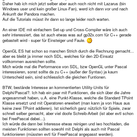
Daher hab ich mich jetzt selber aber auch noch nicht mit Lazarus (bin
Windows user und kein großer Linux-Fan), werd ich dann vor und nach
Ankunft der Pandora machen.
Auf die Tutorials müsst ihr dann so lange leider noch warten.
An einer IDE mit einfachem Set-up und Cross-Compiler wäre ich auch
sehr interessiert, das ist auch etwas was auf gp32x.com für C++ gerade
gebastelt wird - super für Einsteiger und Faule.
OpenGL ES hat schon so manchen Strich durch die Rechnung gemacht...
aber es bleibt ja immer noch SDL, welches für den 2D-Einsatz
vollkommen ausreichen sollte.
Mich würde mal die Performance von SDL, bzw OpenGL unter Pascal
interessieren, sonst sollte da zu C++ (außer der Syntax) ja kaum
Unterscheid sein, sind schliesslich die gleichen Funtionen.
BTW, bestände Interesse an kommentierten Utility-Units für
Delphi/Pascal?. Ich hab ein paar mit Funktionen, die sich über die Jahre
angesammelt haben, u.A. eine Punkt-Klasse, welche die Standard TPoint
Klasse ersetzt und mit Operatoren erweitert (man kann ja von Haus aus
keine zwei TPoint addieren). Ist sicherlich ganz nützlich für Spiele, zwar
schnell selber gemacht, aber viel doofe Schreib-Arbeit (ist aber evtl schon
bei FreePascal dabei...).
Ich würde die dann bei Interesse etwas reinigen und iwo hochladen, die
meisten Funktionen sollten sowohl mit Delphi als auch mit Pascal
funktionieren (müssten evtl für FreePascal angepasst werden).