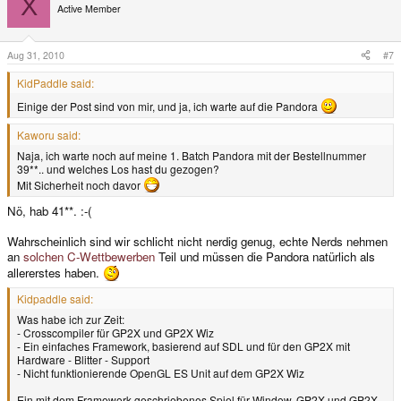
X
Active Member
Aug 31, 2010
#7
KidPaddle said:
Einige der Post sind von mir, und ja, ich warte auf die Pandora
Kaworu said:
Naja, ich warte noch auf meine 1. Batch Pandora mit der Bestellnummer
39**.. und welches Los hast du gezogen?
Mit Sicherheit noch davor
Nö, hab 41**. :-(
Wahrscheinlich sind wir schlicht nicht nerdig genug, echte Nerds nehmen
an
solchen C-Wettbewerben
Teil und müssen die Pandora natürlich als
allererstes haben.
Kidpaddle said:
Was habe ich zur Zeit:
- Crosscompiler für GP2X und GP2X Wiz
- Ein einfaches Framework, basierend auf SDL und für den GP2X mit
Hardware - Blitter - Support
- Nicht funktionierende OpenGL ES Unit auf dem GP2X Wiz
Ein mit dem Framework geschriebenes Spiel für Window, GP2X und GP2X