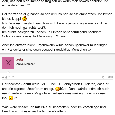
Ach, das hört sich immer so tragisch an wenn man sowas schreibt und
ein anderer liest ^^
Sollten wir es eilig haben sollten wir uns halt selbst dransetzen und lernen
bis es klappt
Ich freue mich einfach nur dass sich bereits jemand an etwas setzt zu
dem ich noch garnichts weiß,
um direkt loslegen zu können ^^ Einfach sehr beruhigend nachdem
Schock dass kaum die Rede von FPC war..
Aber ich erwarte nicht.. irgendwann wirds schon irgendwer rausbringen..
wir Pandorianer sind doch seeeeehr geduldige Menschen ;p
xyta
X
Active Member
Aug 31, 2010
#10
Der nächste Schritt wäre IMHO, bei ED Lobbyarbeit zu leisten, dass er
uns ein eigenes Unterforum anlegt.
h34r: Dann würden nämlich auch
mehr Leute auf diese Möglichkeit aufmerksam werden. Oder was meint
ihr?
??
Was wäre besser, ihn mit PNs zu bearbeiten, oder im Vorschläge und
Feedback-Forum einen Faden zu erstellen?