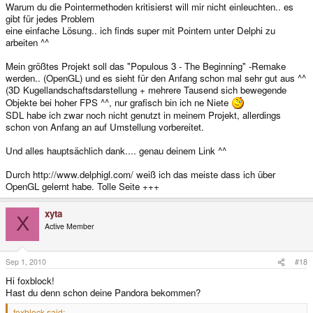
Warum du die Pointermethoden kritisierst will mir nicht einleuchten.. es
gibt für jedes Problem
eine einfache Lösung.. ich finds super mit Pointern unter Delphi zu
arbeiten ^^
Mein größtes Projekt soll das "Populous 3 - The Beginning" -Remake
werden.. (OpenGL) und es sieht für den Anfang schon mal sehr gut aus ^^
(3D Kugellandschaftsdarstellung + mehrere Tausend sich bewegende
Objekte bei hoher FPS ^^, nur grafisch bin ich ne Niete
SDL habe ich zwar noch nicht genutzt in meinem Projekt, allerdings
schon von Anfang an auf Umstellung vorbereitet.
Und alles hauptsächlich dank.... genau deinem Link ^^
Durch http://www.delphigl.com/ weiß ich das meiste dass ich über
OpenGL gelernt habe. Tolle Seite +++
xyta
X
Active Member
Sep 1, 2010
#18
Hi foxblock!
Hast du denn schon deine Pandora bekommen?
foxblock said: