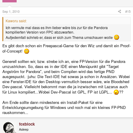
Sep 1, 2010
#15
Kaworu said:
Ich vermute mal dass es ihm lieber wäre bis zur für die Pandora
kompilierten Version von FPC abzuwarten.
Aufjedemfall schrieb er, dass er sich zum Thema umschauen wolle
Es gibt doch schon ein Freepascal-Game für den Wiz und damit ein Proof-
of-Concept!
Generell sollten wir, bzw. strebe ich an, eine FP-Version für die Pandora
umzustricken. So, dass es in der IDE einen Menüpunkt gibt "Target
Angström for Pandora", und beim Compilen wird das fertige PND
ausgespuckt. :juhu: Die Text-IDE hat sowas ja schon in Ansätzen. Wobei
eine Fenster-IDE für den Desktop vermutlich besser wäre, wie Bloodshed
Dev-pascal. Vielleicht bekommt man die ja inzwischen mit Lazarus auch
für Linux kompiliert...Wobei Dev-Pascal ist GPL, FP ist LGPL...
??
Am Ende sollte dann mindestens ein Install-Paket für eine
Entwicklungsumgebung für Windows und noch mal ein kleines FP-PND
rauskommen...
foxblock
Asleep