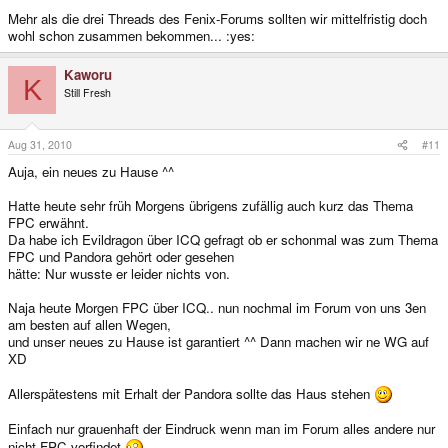
Mehr als die drei Threads des Fenix-Forums sollten wir mittelfristig doch
wohl schon zusammen bekommen... :yes:
Kaworu
K
Still Fresh
Aug 31, 2010
#11
Auja, ein neues zu Hause ^^
Hatte heute sehr früh Morgens übrigens zufällig auch kurz das Thema
FPC erwähnt.
Da habe ich Evildragon über ICQ gefragt ob er schonmal was zum Thema
FPC und Pandora gehört oder gesehen
hätte: Nur wusste er leider nichts von.
Naja heute Morgen FPC über ICQ.. nun nochmal im Forum von uns 3en
am besten auf allen Wegen,
und unser neues zu Hause ist garantiert ^^ Dann machen wir ne WG auf
XD
Allerspätestens mit Erhalt der Pandora sollte das Haus stehen
Einfach nur grauenhaft der Eindruck wenn man im Forum alles andere nur
nicht FPC vorfindet