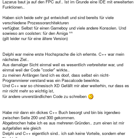
Lazarus baut ja auf den FPC auf.. Ist im Grunde eine IDE mit erweiterten
Funktionen..
Haben sich beide sehr gut entwickelt und sind bereits für viele
verschiedene Prozessorarchitekturen
verfügbar. Selbst für einen Gameboy und viele andere Konsolen. Und
sowieso am coolsten: für den Amiga ^^
(gilt leider nur für eine ältere Version)
Delphi war meine erste Hochsprache die ich erlernte. C++ war mein
nächstes Ziel..
Aus damaliger Sicht einmal weil es wesentlich verbreiteter war, und
einmal weil der Code "cooler" wirkte..
zu meinen Anfängen fand ich es doof, dass selbst ein nicht-
Programmierer verstand was ein Pascalcode bewirkte.
Und C++ war so chinesisch XD Gefällt mir aber weiterhin, nur dass es
mir nicht mehr so wichtig ist,
für andere unverständlichen Code zu schreiben
Habe mir dann ein dickes C++ Buch besorgt und bin bis irgendwo
zwischen Seite 200 und 300 gekommen.
Abgebrochen habe ich es aus mehreren Gründen.. zum einen ist mir
aufgefallen wie gleich
Delphi und C++ eigentlich sind.. ich sah keine Vorteile, sondern eher