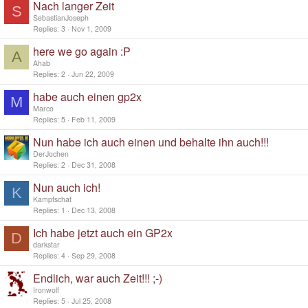
Nach langer Zeit
S
SebastianJoseph
Replies
3
Nov 1, 2009
here we go again :P
A
Ahab
Replies
2
Jun 22, 2009
habe auch einen gp2x
M
Marco
Replies
5
Feb 11, 2009
Nun habe ich auch einen und behalte ihn auch!!!
DerJochen
Replies
2
Dec 31, 2008
Nun auch ich!
K
Kampfschaf
Replies
1
Dec 13, 2008
Ich habe jetzt auch ein GP2x
D
darkstar
Replies
4
Sep 29, 2008
Endlich, war auch Zeit!!! ;-)
Ironwolf
Replies
5
Jul 25, 2008