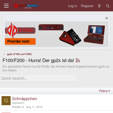
Log in
Register
gp2x (F100 und F200)
F100/F200 - Hurra! Der gp2x ist da!
Ein spezielles Forum nur für Posts, die mit dem frisch angekommenen gp2x zu
tun haben.
Filters
Schnäppchen
G
Geheim01
Replies
6
Aug 11, 2016