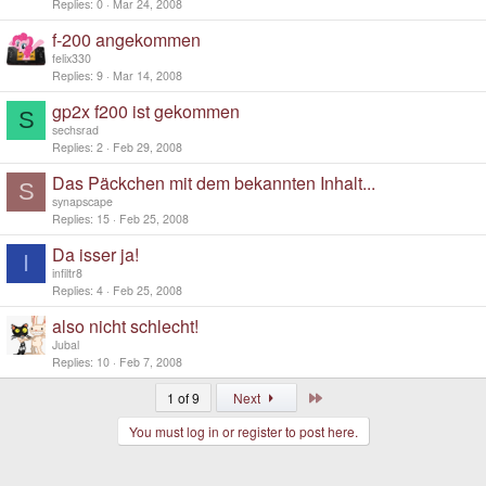
Replies
0
Mar 24, 2008
f-200 angekommen
felix330
Replies
9
Mar 14, 2008
gp2x f200 ist gekommen
S
sechsrad
Replies
2
Feb 29, 2008
Das Päckchen mit dem bekannten Inhalt...
S
synapscape
Replies
15
Feb 25, 2008
Da isser ja!
I
infiltr8
Replies
4
Feb 25, 2008
also nicht schlecht!
Jubal
Replies
10
Feb 7, 2008
Last
1 of 9
Next
You must log in or register to post here.