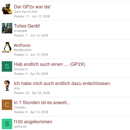
Der GP2x war da!
Dark-Eye-in-Hell
Replies
11
Jun 15, 2008
Tolles Gerät!
analogkid
Replies
7
Jun 14, 2008
wuhuuu
BeatBoulette
Replies
0
Jun 13, 2008
Hab endlich auch einen .... (GP2X)
S
Snoopy1a
Replies
5
Apr 29, 2008
Ich habe mich auch endlich dazu entschlossen.
ciryx
Replies
22
Apr 29, 2008
in 7 Stunden ist es soweit...
C
Christian
Replies
8
Apr 10, 2008
f100 angekommen
S
sechsrad