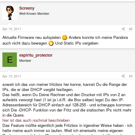
Screeny
Well-Known Member
Apr 15, 2011
#2
Aktuelle Firmware neu aufspielen
Anders konnte ich meine Pandora
auch nicht dazu bewegen
Und Static IPs vergeben
espiritu_protector
E
Member
Apr 15, 2011
#3
soweit ich das von meiner fritzbox her kenne, kannst Du die Range der
IPs, die er über DHCP vergibt festlegen.
Das heißt, wenn Du Deine Rechner und den Drucker mit IPs von 2 an
aufwärts versorgt hast (1 ist ja i.d.R. die Box selber) legst Du den IP-
Adressenbereich für DHCP einfach auf 128-255 - und schwupps kommen
sich Die -DHCP- Funktion von der Fritz und die statischen IPs nicht mehr
in die Quere.
hier ist das auch nochmal beschrieben
Das Feature müßte eigentlich jede Fritzbox in irgendner Weise haben - ich
hatte meine auch immer so laufen. Weil ich einerseits meine eigenen