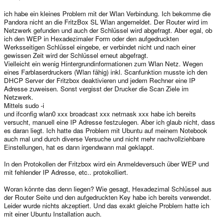
ich habe ein kleines Problem mit der Wlan Verbindung. Ich bekomme die
Pandora nicht an die FritzBox SL Wlan angemeldet. Der Router wird im
Netzwerk gefunden und auch der Schlüssel wird abgefragt. Aber egal, ob
ich den WEP in Hexadezimaler Form oder den aufgedruckten
Werksseitigen Schlüssel eingebe, er verbindet nicht und nach einer
gewissen Zeit wird der Schlüssel erneut abgefragt.
Vielleicht ein wenig Hintergrundinformationen zum Wlan Netz. Wegen
eines Farblaserdruckers (Wlan fähig) inkl. Scanfunktion musste ich den
DHCP Server der Fritzbox deaktivieren und jedem Rechner eine IP
Adresse zuweisen. Sonst vergisst der Drucker die Scan Ziele im
Netzwerk.
Mittels sudo -i
und ifconfig wlan0 xxx broadcast xxx netmask xxx habe ich bereits
versucht, manuell eine IP Adresse festzulegen. Aber ich glaub nicht, dass
es daran liegt. Ich hatte das Problem mit Ubuntu auf meinem Notebook
auch mal und durch diverse Versuche und nicht mehr nachvollziehbare
Einstellungen, hat es dann irgendwann mal geklappt.
In den Protokollen der Fritzbox wird ein Anmeldeversuch über WEP und
mit fehlender IP Adresse, etc.. protokolliert.
Woran könnte das denn liegen? Wie gesagt, Hexadezimal Schlüssel aus
der Router Seite und den aufgedruckten Key habe ich bereits verwendet.
Leider wurde nichts akzeptiert. Und das exakt gleiche Problem hatte ich
mit einer Ubuntu Installation auch.