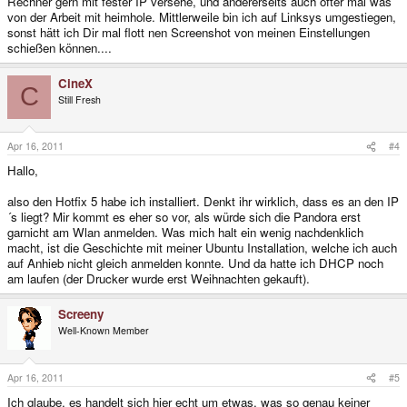
Rechner gern mit fester IP versehe, und andererseits auch öfter mal was
von der Arbeit mit heimhole. Mittlerweile bin ich auf Linksys umgestiegen,
sonst hätt ich Dir mal flott nen Screenshot von meinen Einstellungen
schießen können....
CineX
C
Still Fresh
Apr 16, 2011
#4
Hallo,
also den Hotfix 5 habe ich installiert. Denkt ihr wirklich, dass es an den IP
´s liegt? Mir kommt es eher so vor, als würde sich die Pandora erst
garnicht am Wlan anmelden. Was mich halt ein wenig nachdenklich
macht, ist die Geschichte mit meiner Ubuntu Installation, welche ich auch
auf Anhieb nicht gleich anmelden konnte. Und da hatte ich DHCP noch
am laufen (der Drucker wurde erst Weihnachten gekauft).
Screeny
Well-Known Member
Apr 16, 2011
#5
Ich glaube, es handelt sich hier echt um etwas, was so genau keiner