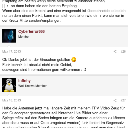
Empfang am besten wenn beide senkrecht zueinander stehen.
| | <- so dann haben sie den besten Empfang.
Wenn aber eine senkrecht und eine waagerecht ist überschneiden sie sich
nur an dem einen Punkt, kann man sich vorstellen wie ein + wo sie nur in
der Kreuz Mitte senden/empfangen.
Cyberterror666
Member
May 17, 2013
#26
Ok Danke jetzt ist der Groschen gefallen
Funktechnik ist absolut nicht mein Gebiet,
deswegen sind Informationen gern willkommen :-D
infinity
Well-Known Member
May 18, 2013
#27
Habe die Antennen jetzt mal längere Zeit mit meinem FPV Video Zeug für
den Quadcopter getestet(das soll hinterher Live Bilder von einer
Spiegelreflex auf den Boden bringen um die Kamera ausrichten zu können
aber dazu muss er auf Octo umgebaut werden) funktioniert im Gegensatz
zu den mitgelieferten Stab Antennen wahnsinnig gut, egal man das n bissl