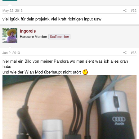
May 22, 2013
#32
viel lgück für dein projektk viel kraft richtigen input usw
ingoreis
Hardcore Member
Staff member
Jun 9, 2013
#33
hier mal ein Bild von meiner Pandora wo man sieht was ich alles dran
habe
und wie der Wlan Mod überhaupt nicht stört