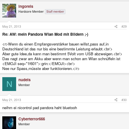
ingoreis
Hardcore Member
Staff member
May 21, 2013
#29
Re: AW: mein Pandora Wlan Mod mit Bildern ;-)
<r>Wenn du einen Empfangsverstärker bauen willst,pass auf,in
Deutschland ist das nur bis eine bestimmte Leistung erlaubt.<br/>
Aber gute Idee,da kann man bestimmt 5Volt vom USB abzweigen.<br/>
Das nagt zwar am Akku aber wenn man schon am Wlan schnüffeln ist
<EMOJI seq="1f601">:grin:</EMOJI><br/>
Nee nur Spass,müsste aber funktionieren.</r>
nudels
N
Member
May 21, 2013
#30
neihm ei nicontrol pad pandora haht bluetooh
Cyberterror666
Member