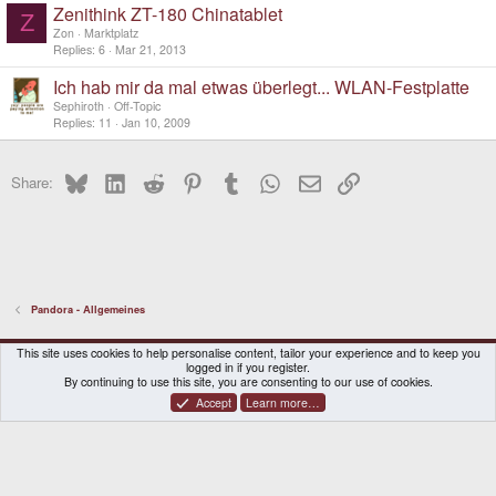
Zenithink ZT-180 Chinatablet
Z
Zon
Marktplatz
Replies
6
Mar 21, 2013
Ich hab mir da mal etwas überlegt... WLAN-Festplatte
Sephiroth
Off-Topic
Replies
11
Jan 10, 2009
Bluesky
LinkedIn
Reddit
Pinterest
Tumblr
WhatsApp
Email
Link
Share:
Pandora - Allgemeines
DragonBox Pyra
English (US)
This site uses cookies to help personalise content, tailor your experience and to keep you
logged in if you register.
Contact us
Terms and rules
Privacy policy
Help
Home
By continuing to use this site, you are consenting to our use of cookies.
Accept
Learn more…
®
Community platform by XenForo
© 2010-2026 XenForo Ltd.
|
Certain add-on by SyTry.