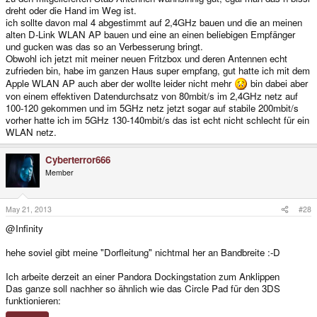
dreht oder die Hand im Weg ist.
ich sollte davon mal 4 abgestimmt auf 2,4GHz bauen und die an meinen
alten D-Link WLAN AP bauen und eine an einen beliebigen Empfänger
und gucken was das so an Verbesserung bringt.
Obwohl ich jetzt mit meiner neuen Fritzbox und deren Antennen echt
zufrieden bin, habe im ganzen Haus super empfang, gut hatte ich mit dem
Apple WLAN AP auch aber der wollte leider nicht mehr
bin dabei aber
von einem effektiven Datendurchsatz von 80mbit/s im 2,4GHz netz auf
100-120 gekommen und im 5GHz netz jetzt sogar auf stabile 200mbit/s
vorher hatte ich im 5GHz 130-140mbit/s das ist echt nicht schlecht für ein
WLAN netz.
Cyberterror666
Member
May 21, 2013
#28
@Infinity
hehe soviel gibt meine "Dorfleitung" nichtmal her an Bandbreite :-D
Ich arbeite derzeit an einer Pandora Dockingstation zum Anklippen
Das ganze soll nachher so ähnlich wie das Circle Pad für den 3DS
funktionieren: