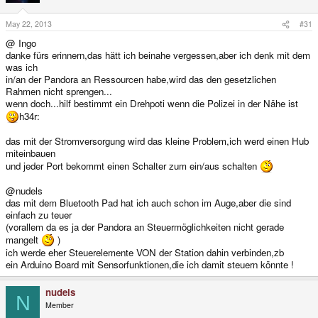
May 22, 2013
#31
@ Ingo
danke fürs erinnern,das hätt ich beinahe vergessen,aber ich denk mit dem
was ich
in/an der Pandora an Ressourcen habe,wird das den gesetzlichen
Rahmen nicht sprengen...
wenn doch...hilf bestimmt ein Drehpoti wenn die Polizei in der Nähe ist
h34r:
das mit der Stromversorgung wird das kleine Problem,ich werd einen Hub
miteinbauen
und jeder Port bekommt einen Schalter zum ein/aus schalten
@nudels
das mit dem Bluetooth Pad hat ich auch schon im Auge,aber die sind
einfach zu teuer
(vorallem da es ja der Pandora an Steuermöglichkeiten nicht gerade
mangelt
)
ich werde eher Steuerelemente VON der Station dahin verbinden,zb
ein Arduino Board mit Sensorfunktionen,die ich damit steuern könnte !
nudels
N
Member