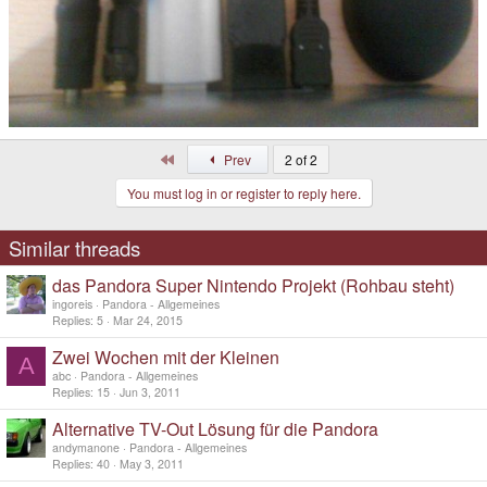
First
Prev
2 of 2
You must log in or register to reply here.
Similar threads
das Pandora Super Nintendo Projekt (Rohbau steht)
ingoreis
Pandora - Allgemeines
Replies
5
Mar 24, 2015
Zwei Wochen mit der Kleinen
A
abc
Pandora - Allgemeines
Replies
15
Jun 3, 2011
Alternative TV-Out Lösung für die Pandora
andymanone
Pandora - Allgemeines
Replies
40
May 3, 2011