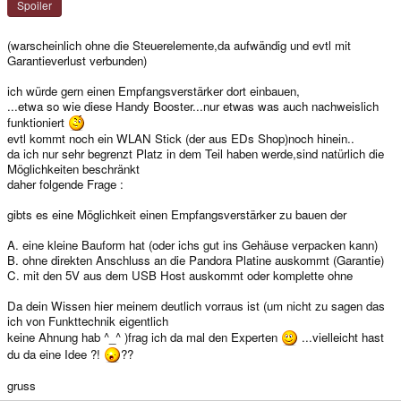
Spoiler
(warscheinlich ohne die Steuerelemente,da aufwändig und evtl mit
Garantieverlust verbunden)
ich würde gern einen Empfangsverstärker dort einbauen,
...etwa so wie diese Handy Booster...nur etwas was auch nachweislich
funktioniert
evtl kommt noch ein WLAN Stick (der aus EDs Shop)noch hinein..
da ich nur sehr begrenzt Platz in dem Teil haben werde,sind natürlich die
Möglichkeiten beschränkt
daher folgende Frage :
gibts es eine Möglichkeit einen Empfangsverstärker zu bauen der
A. eine kleine Bauform hat (oder ichs gut ins Gehäuse verpacken kann)
B. ohne direkten Anschluss an die Pandora Platine auskommt (Garantie)
C. mit den 5V aus dem USB Host auskommt oder komplette ohne
Da dein Wissen hier meinem deutlich vorraus ist (um nicht zu sagen das
ich von Funkttechnik eigentlich
keine Ahnung hab ^_^ )frag ich da mal den Experten
...vielleicht hast
du da eine Idee ?!
??
gruss