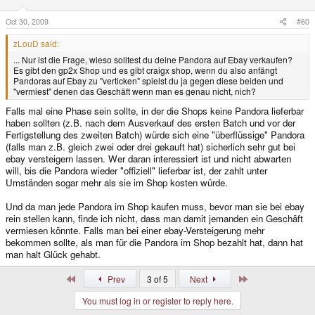
Oct 30, 2009
#60
zLouD said:
... Nur ist die Frage, wieso solltest du deine Pandora auf Ebay verkaufen?
Es gibt den gp2x Shop und es gibt craigx shop, wenn du also anfängt
Pandoras auf Ebay zu "verticken" spielst du ja gegen diese beiden und
"vermiest" denen das Geschäft wenn man es genau nicht, nich?
Falls mal eine Phase sein sollte, in der die Shops keine Pandora lieferbar
haben sollten (z.B. nach dem Ausverkauf des ersten Batch und vor der
Fertigstellung des zweiten Batch) würde sich eine "überflüssige" Pandora
(falls man z.B. gleich zwei oder drei gekauft hat) sicherlich sehr gut bei
ebay versteigern lassen. Wer daran interessiert ist und nicht abwarten
will, bis die Pandora wieder "offiziell" lieferbar ist, der zahlt unter
Umständen sogar mehr als sie im Shop kosten würde.
Und da man jede Pandora im Shop kaufen muss, bevor man sie bei ebay
rein stellen kann, finde ich nicht, dass man damit jemanden ein Geschäft
vermiesen könnte. Falls man bei einer ebay-Versteigerung mehr
bekommen sollte, als man für die Pandora im Shop bezahlt hat, dann hat
man halt Glück gehabt.
First
Last
Prev
3 of 5
Next
You must log in or register to reply here.