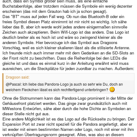
auch, dass ein Symbol größer sein muss, als eine einfache
Buchstabenfolge, aber trotzdem müssen die Symbole ein wenig dezenter
erscheinen (das mit dem Grauton hab ich ja schon gesagt).
Das "BT" muss auf jeden Fall weg. Ob nun das Bluetooth-B oder ein
freies Symbol diesen Platz einnimmt ist mir nicht so wichtig. Ich sähe
lieber das B, aber ich werde wohl jedes andere einigermaßen sinnvolle
Zeichen auch akzeptieren. Beim Wifi-Logo ist das anders. Das Logo ist
deutlich breiter als es hoch ist und wäre so zwingend kleiner als die
anderen Symbole. Hier bevorzuge ich das Symbol aus Dragoons
Vorschlag, weil es sich kleiner skalieren lässt als die stilisierte Antenne.
Ich freunde mich auch immer mehr mit dem Gedanken an die SD-Slots an
der Front nicht zu beschriften. Dass die Reihenfolge bei den LEDs die
gleiche ist und dass es einmal kurz in der Anleitung erwähnt wird muss
ausreichen, um die Steckplätze für jeden zuordbar zu machen. Außerdem:
Dragoon said:
@Pascal: Ich liebe das Pandora-Logo ja auch so sehr wie Du, doch an
welchem Fleckchen lässt es sich rechtfertigend unterbringen?
Ohne die Slotnummern kann das Pandora-Logo prominent in der Mitte der
Gehäusefront platziert werden. Das ginge zwar grundsätzlich auch mit
MWestons Entwürfen, sähe aber durch die hohe Dichte an Symbolen an
dieser Stelle nicht gut aus.
Eine andere Möglichkeit ist es das Logo auf die Rückseite zu bringen. Der
Expansion Port ist zwar nicht speziell für die Pandora angefertigt, aber er
ist weder mit einem bestimmten Namen oder Logo, noch mit einer mit ihm
verknüpften Übertragungsnorm gesegnet. Alles, was also an diesem