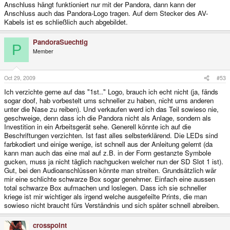
Anschluss hängt funktioniert nur mit der Pandora, dann kann der
Anschluss auch das Pandora-Logo tragen. Auf dem Stecker des AV-
Kabels ist es schließlich auch abgebildet.
PandoraSuechtig
P
Member
Oct 29, 2009
#53
Ich verzichte gerne auf das "1st.." Logo, brauch ich echt nicht (ja, fänds
sogar doof, hab vorbestelt ums schneller zu haben, nicht ums anderen
unter die Nase zu reiben). Und verkaufen werd ich das Teil sowieso nie,
geschweige, denn dass ich die Pandora nicht als Anlage, sondern als
Investition in ein Arbeitsgerät sehe. Generell könnte ich auf die
Beschriftungen verzichten. Ist fast alles selbsterklärend. Die LEDs sind
farbkodiert und einige wenige, ist schnell aus der Anleitung gelernt (da
kann man auch das eine mal auf z.B. in der Form gestanzte Symbole
gucken, muss ja nicht täglich nachgucken welcher nun der SD Slot 1 ist).
Gut, bei den Audioanschlüssen könnte man streiten. Grundsätzlich wär
mir eine schlichte schwarze Box sogar genehmer. Einfach eine aussen
total schwarze Box aufmachen und loslegen. Dass ich sie schneller
kriege ist mir wichtiger als irgend welche ausgefeilte Prints, die man
sowieso nicht braucht fürs Verständnis und sich später schnell abreiben.
crosspoint