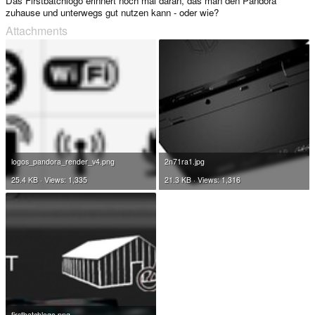
Das Firstbatchlogo erinnert noch mal daran, das man den Pandora
zuhause und unterwegs gut nutzen kann - oder wie?
Attachments
logos_pandora_render_v4.png
2n71ra1.jpg
25.4 KB · Views: 1,335
21.3 KB · Views: 1,316
firstbatchlogo.png