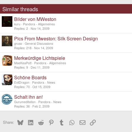
Similar threads
Bilder von MWeston
kuru
Pandora - Allgemeines
Replies
2
Nov 14, 2009
Pics From Mweston: Silk Screen Design
gruso
General Discussions
Replies
218
Nov 14, 2009
Merkwürdige Lichtspiele
MaeKeaPott
Pandora - Allgemeines
Replies
9
Dec 11, 2009
Schöne Boards
EvilDragon
Pandora - News
Replies
70
Oct 15, 2009
Schalt ihn an!
Gurumeditation
Pandora - News
Replies
36
Feb 2, 2009
Bluesky
LinkedIn
Reddit
Pinterest
Tumblr
WhatsApp
Email
Link
Share: