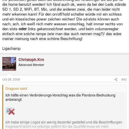
die home benutzt werden! Ich fänd auch ok, wenn da bei den Leds stände
SD 1, SD 2, WiFi, BT, Mic, und die anderen zwei, die man leider nicht
mehr erkennen kann! Für den on/off/hold schalter würde mir ein schloss
und ein klassisches power zeichen reichen! Die sd-slots können auch
nach, ach, ich weiß nich mehr wessen vorschlag, halt immer rechts von
den slots
oder
links gekennzeichnet werden, und beim volumenregler
einfach eine solche rampe (wie man das auch nennen mag?)! das wäre
meiner meinung nach eine schöne Beschriftung!
Ligachamp
Christoph.Krn
Advanced Member
Oct 28, 2009
#42
Dragoon said:
Ich hätte einen Veränderungs-Vorschlag was die Pandora-Bedruckung
anbelangt:
Ich habe einige Logos ein wenig dezenter gestaltet und die Beschriftungen
insgesamt leicht ins gräulige getönt (für die Qualität muss ich mich