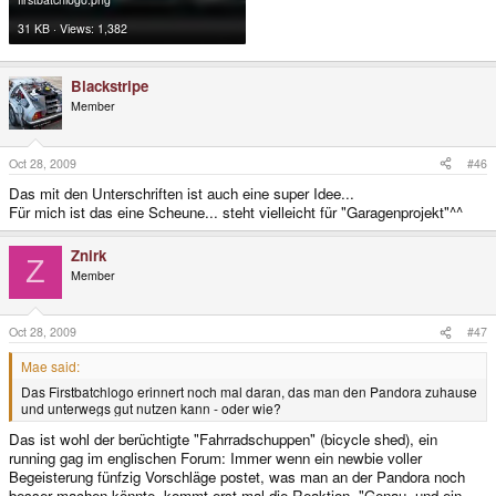
31 KB · Views: 1,382
Blackstripe
Member
Oct 28, 2009
#46
Das mit den Unterschriften ist auch eine super Idee...
Für mich ist das eine Scheune... steht vielleicht für "Garagenprojekt"^^
Znirk
Z
Member
Oct 28, 2009
#47
Mae said:
Das Firstbatchlogo erinnert noch mal daran, das man den Pandora zuhause
und unterwegs gut nutzen kann - oder wie?
Das ist wohl der berüchtigte "Fahrradschuppen" (bicycle shed), ein
running gag im englischen Forum: Immer wenn ein newbie voller
Begeisterung fünfzig Vorschläge postet, was man an der Pandora noch
besser machen könnte, kommt erst mal die Reaktion, "Genau, und ein