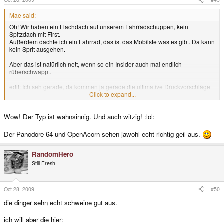
Mae said:
Oh! Wir haben ein Flachdach auf unserem Fahrradschuppen, kein
Spitzdach mit First.
Außerdem dachte ich ein Fahrrad, das ist das Mobilste was es gibt. Da kann
kein Sprit ausgehen.
Aber das ist natürlich nett, wenn so ein Insider auch mal endlich
rüberschwappt.
edit: Ich seh gerade, da kommen ja gerade die ultimative Druckvorschläge
von
Pandora-Press
Click to expand...
Echtes Retro-Design das mächtig rockt:
Retro Pandora makeovers we wish
were real
Wow! Der Typ ist wahnsinnig. Und auch witzig! :lol:
Der Panodore 64 und OpenAcorn sehen jawohl echt richtig geil aus.
RandomHero
Still Fresh
Oct 28, 2009
#50
die dinger sehn echt schweine gut aus.
ich will aber die hier: