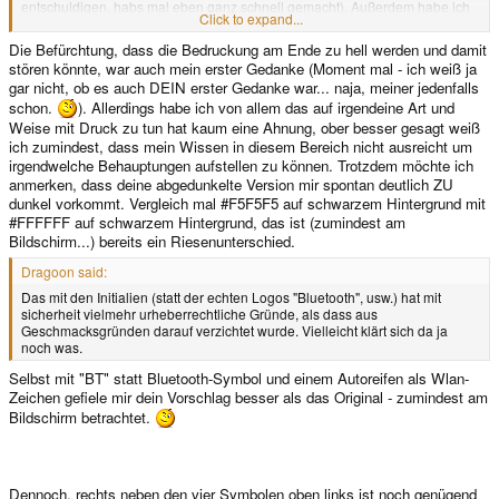
entschuldigen, habs mal eben ganz schnell gemacht). Außerdem habe ich
Click to expand...
die Bezeichnung für den 2. SD-Slot nach rechts verschoben. Einige dieser
Ideen stammen übrigens vom User "Lockenlord" von
Pandora-Blog.de
Die Befürchtung, dass die Bedruckung am Ende zu hell werden und damit
stören könnte, war auch mein erster Gedanke (Moment mal - ich weiß ja
gar nicht, ob es auch DEIN erster Gedanke war... naja, meiner jedenfalls
schon.
). Allerdings habe ich von allem das auf irgendeine Art und
Weise mit Druck zu tun hat kaum eine Ahnung, ober besser gesagt weiß
ich zumindest, dass mein Wissen in diesem Bereich nicht ausreicht um
irgendwelche Behauptungen aufstellen zu können. Trotzdem möchte ich
anmerken, dass deine abgedunkelte Version mir spontan deutlich ZU
dunkel vorkommt. Vergleich mal #F5F5F5 auf schwarzem Hintergrund mit
#FFFFFF auf schwarzem Hintergrund, das ist (zumindest am
Bildschirm...) bereits ein Riesenunterschied.
Dragoon said:
Das mit den Initialien (statt der echten Logos "Bluetooth", usw.) hat mit
sicherheit vielmehr urheberrechtliche Gründe, als dass aus
Geschmacksgründen darauf verzichtet wurde. Vielleicht klärt sich da ja
noch was.
Selbst mit "BT" statt Bluetooth-Symbol und einem Autoreifen als Wlan-
Zeichen gefiele mir dein Vorschlag besser als das Original - zumindest am
Bildschirm betrachtet.
Dennoch, rechts neben den vier Symbolen oben links ist noch genügend