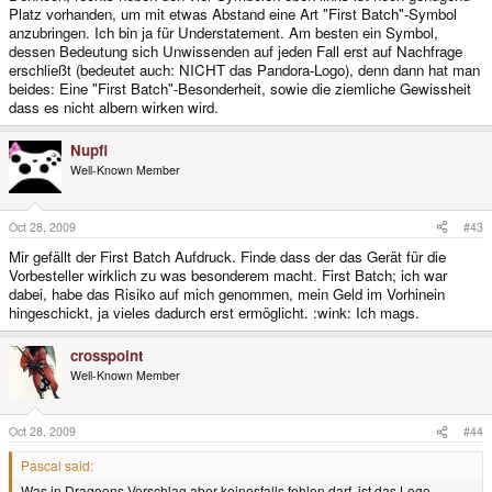
Platz vorhanden, um mit etwas Abstand eine Art "First Batch"-Symbol
anzubringen. Ich bin ja für Understatement. Am besten ein Symbol,
dessen Bedeutung sich Unwissenden auf jeden Fall erst auf Nachfrage
erschließt (bedeutet auch: NICHT das Pandora-Logo), denn dann hat man
beides: Eine "First Batch"-Besonderheit, sowie die ziemliche Gewissheit
dass es nicht albern wirken wird.
Nupfi
Well-Known Member
Oct 28, 2009
#43
Mir gefällt der First Batch Aufdruck. Finde dass der das Gerät für die
Vorbesteller wirklich zu was besonderem macht. First Batch; ich war
dabei, habe das Risiko auf mich genommen, mein Geld im Vorhinein
hingeschickt, ja vieles dadurch erst ermöglicht. :wink: Ich mags.
crosspoint
Well-Known Member
Oct 28, 2009
#44
Pascal said:
Was in Dragoons Vorschlag aber keinesfalls fehlen darf, ist das Logo.