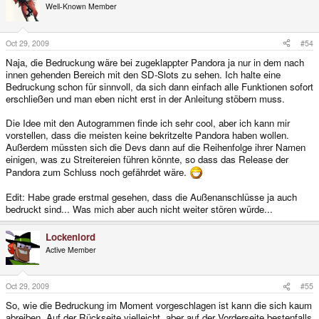
Well-Known Member
Oct 29, 2009
#54
Naja, die Bedruckung wäre bei zugeklappter Pandora ja nur in dem nach
innen gehenden Bereich mit den SD-Slots zu sehen. Ich halte eine
Bedruckung schon für sinnvoll, da sich dann einfach alle Funktionen sofort
erschließen und man eben nicht erst in der Anleitung stöbern muss.
Die Idee mit den Autogrammen finde ich sehr cool, aber ich kann mir
vorstellen, dass die meisten keine bekritzelte Pandora haben wollen.
Außerdem müssten sich die Devs dann auf die Reihenfolge ihrer Namen
einigen, was zu Streitereien führen könnte, so dass das Release der
Pandora zum Schluss noch gefährdet wäre.
Edit: Habe grade erstmal gesehen, dass die Außenanschlüsse ja auch
bedruckt sind... Was mich aber auch nicht weiter stören würde...
Lockenlord
Active Member
Oct 29, 2009
#55
So, wie die Bedruckung im Moment vorgeschlagen ist kann die sich kaum
abreiben. Auf der Rückseite vielleicht, aber auf der Vorderseite bestenfalls