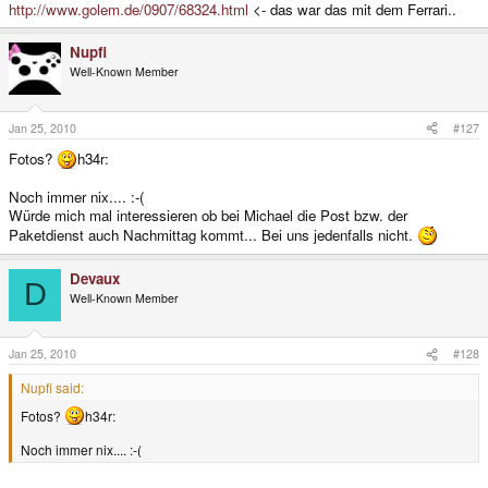
http://www.golem.de/0907/68324.html
<- das war das mit dem Ferrari..
Nupfi
Well-Known Member
Jan 25, 2010
#127
Fotos?
h34r:
Noch immer nix.... :-(
Würde mich mal interessieren ob bei Michael die Post bzw. der
Paketdienst auch Nachmittag kommt... Bei uns jedenfalls nicht.
Devaux
D
Well-Known Member
Jan 25, 2010
#128
Nupfi said:
Fotos?
h34r:
Noch immer nix.... :-(