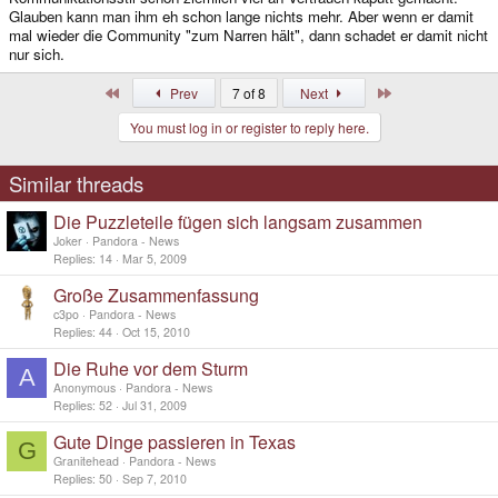
Glauben kann man ihm eh schon lange nichts mehr. Aber wenn er damit
mal wieder die Community "zum Narren hält", dann schadet er damit nicht
nur sich.
First
Last
Prev
7 of 8
Next
You must log in or register to reply here.
Similar threads
Die Puzzleteile fügen sich langsam zusammen
Joker
Pandora - News
Replies
14
Mar 5, 2009
Große Zusammenfassung
c3po
Pandora - News
Replies
44
Oct 15, 2010
Die Ruhe vor dem Sturm
A
Anonymous
Pandora - News
Replies
52
Jul 31, 2009
Gute Dinge passieren in Texas
G
Granitehead
Pandora - News
Replies
50
Sep 7, 2010