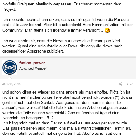
Notfalls Craig nen Maulkorb verpassen. Er schadet momentan dem
Projekt.
Ich moechte nochmal anmerken, dass es mir egal ist wenn die Pandora
erst mitte Jahr kommt. Aber bitte ueberdenkt Eure Kommunikation mit der
Community. Man fuehlt sich irgendwie immer verarscht...
Ich wuenschte mir, dass die News nur ueber eine Person publiziert
werden. Quasi eine Anlaufstelle aller Devs, die dann die News nach
gegenseitiger Absprache publiziert.
fusion_power
Advanced Member
Jan 25, 2010
#134
und schon klingt es wieder so ganz anders als man erhoffte. Plötzlich ist
nicht mal mehr sicher ob die Teile überhaupt verschickt wurden (?) Sowas
geht mir echt auf den Senkel. Was genau ist denn nun mit dem "15.
Januar", was war da? Hat die Fabrik die finalen Arbeiten abgeschlossen,
wurden die Teile danach verschickt? Gab es überhaupt irgend eine
Nachricht an besagtem 15. ?
Ich häng mich mal an dem Datum auf weil es uns eben genannt wurde.
Das passiert selten also mehm ichs mal als wahrscheinlichen Termin an,
den die Fabrik eventuell mal eingehalten hat. Aber was ist seit dem