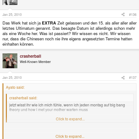
Jan 25, 2010
#136
Das Werk hat sich ja
EXTRA
Zeit gelassen und den 15. als aller aller aller
letztes Ultimatum genannt. Das besagte Datum ist allerdings schon mehr
als eine Woche her. Was ist passiert? Wir wissen es nicht. Wir wissen
nur, dass die Chinesen noch nie ihre eigens angesetzten Termine hatten
einhalten können.
crasherball
Well-Known Member
Jan 25, 2010
#137
Ayato said:
crasherball said:
jetzt wisst ihr wie ich mich fühle, wenn ich jeden montag auf big bang
theory und how i met your mother warten muss
montag amizeit = dienstag
Click to expand...
Ich gebe zu es hat überhaupt nix mit dem Tread zutuhen aber als Fan von
Click to expand...