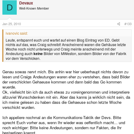
Devaux
D
Well-Known Member
Jan 25, 2010
#133
ivanovic said:
Leute, entspannt euch und wartet auf einen Blog Eintrag von ED. Gebt
nichts auf das, was Craig schreibt! Anscheinend waren die Gehäuse letzte
Woche noch nicht unterwegs und Craig meinte anscheinend mit der
Andeutung auch
keine
Bilder von MWeston, sondern Bilder von der Fabrik
vor dem Verschicken.
Genau sowas nervt mich. Bis anhin war hier ueberhaupt nichts davon zu
lesen und Craigs Andeutungen waren eher zu verstehen, dass bald Bilder
der verschickten Gehaeuse kommen und dann bald das Go kommen
wuerde.
Ok, vielleicht bin ich da auch etwas zu voreingenommen und interpretiere
allzuviel Wunschdenken mit ein. Aber das kanns ja wirklich nicht sein, da
ich meine gelesen zu haben dass die Gehaeuse schon letzte Woche
verschickt wurden.
Ich appeliere nochmal an die Kommunikations-Taktik der Devs. Bitte
sprecht Euch vorher aus, wenn Ihr wieder was oeffentlich macht... und
noch wichtiger: Bitte keine Andeutungen, sondern nur Fakten, die Ihr
bestaetigen koennt.