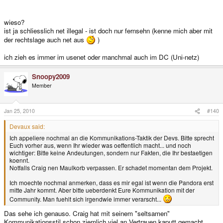
wieso?
ist ja schliesslich net illegal - ist doch nur fernsehn (kenne mich aber mit
der rechtslage auch net aus
)
ich zieh es immer im usenet oder manchmal auch im DC (Uni-netz)
Snoopy2009
Member
Jan 25, 2010
#140
Devaux said:
Ich appeliere nochmal an die Kommunikations-Taktik der Devs. Bitte sprecht
Euch vorher aus, wenn Ihr wieder was oeffentlich macht... und noch
wichtiger: Bitte keine Andeutungen, sondern nur Fakten, die Ihr bestaetigen
koennt.
Notfalls Craig nen Maulkorb verpassen. Er schadet momentan dem Projekt.
Ich moechte nochmal anmerken, dass es mir egal ist wenn die Pandora erst
mitte Jahr kommt. Aber bitte ueberdenkt Eure Kommunikation mit der
Community. Man fuehlt sich irgendwie immer verarscht...
Das sehe ich genauso. Craig hat mit seinem "seltsamen"
Kommunikationsstil schon ziemlich viel an Vertrauen kaputt gemacht.