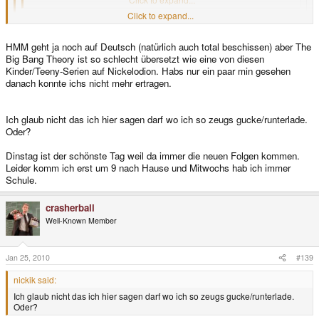
Click to expand...
Ich gebe zu es hat überhaupt nix mit dem Tread zutuhen aber als Fan
Click to expand...
HMM geht ja noch auf Deutsch (natürlich auch total beschissen) aber The
von den beiden Serien muss ich fragen guckst du die immer auf
Big Bang Theory ist so schlecht übersetzt wie eine von diesen
Englisch auf ein Internet Sender und wenn ja auf welchen ?
ja, auf englisch...
Kinder/Teeny-Serien auf Nickelodion. Habs nur ein paar min gesehen
(die deutsche übersetztung von himym ist meiner meinung nach ein
danach konnte ichs nicht mehr ertragen.
verbrechen - ob bbt in deutschland überhaupt läuft weis ich garnicht)
die laufen immer so gegen 8-9 drüben
Ich glaub nicht das ich hier sagen darf wo ich so zeugs gucke/runterlade.
das ist irgendwann gegen 4 in der nacht bei uns...
Oder?
und ich lade sie direkt (am dienstag morgen) runter (in HD)
bin kein fan von streams (wegen der qualität)
Dinstag ist der schönste Tag weil da immer die neuen Folgen kommen.
Leider komm ich erst um 9 nach Hause und Mitwochs hab ich immer
Schule.
crasherball
Well-Known Member
Jan 25, 2010
#139
nickik said:
Ich glaub nicht das ich hier sagen darf wo ich so zeugs gucke/runterlade.
Oder?