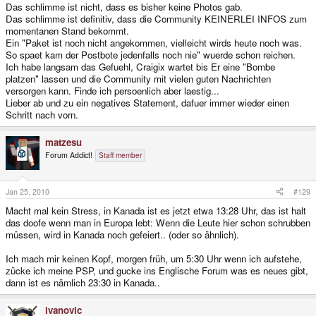
Das schlimme ist nicht, dass es bisher keine Photos gab.
Das schlimme ist definitiv, dass die Community KEINERLEI INFOS zum
momentanen Stand bekommt.
Ein "Paket ist noch nicht angekommen, vielleicht wirds heute noch was.
So spaet kam der Postbote jedenfalls noch nie" wuerde schon reichen.
Ich habe langsam das Gefuehl, Craigix wartet bis Er eine "Bombe
platzen" lassen und die Community mit vielen guten Nachrichten
versorgen kann. Finde ich persoenlich aber laestig...
Lieber ab und zu ein negatives Statement, dafuer immer wieder einen
Schritt nach vorn.
matzesu
Forum Addict!
Staff member
Jan 25, 2010
#129
Macht mal kein Stress, in Kanada ist es jetzt etwa 13:28 Uhr, das ist halt
das doofe wenn man in Europa lebt: Wenn die Leute hier schon schrubben
müssen, wird in Kanada noch gefeiert.. (oder so ähnlich).
Ich mach mir keinen Kopf, morgen früh, um 5:30 Uhr wenn ich aufstehe,
zücke ich meine PSP, und gucke ins Englische Forum was es neues gibt,
dann ist es nämlich 23:30 in Kanada..
ivanovic