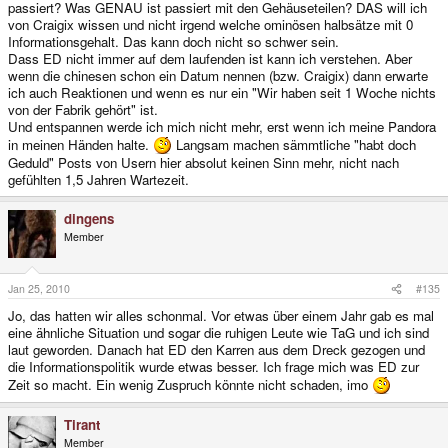
passiert? Was GENAU ist passiert mit den Gehäuseteilen? DAS will ich
von Craigix wissen und nicht irgend welche ominösen halbsätze mit 0
Informationsgehalt. Das kann doch nicht so schwer sein.
Dass ED nicht immer auf dem laufenden ist kann ich verstehen. Aber
wenn die chinesen schon ein Datum nennen (bzw. Craigix) dann erwarte
ich auch Reaktionen und wenn es nur ein "Wir haben seit 1 Woche nichts
von der Fabrik gehört" ist.
Und entspannen werde ich mich nicht mehr, erst wenn ich meine Pandora
in meinen Händen halte.
Langsam machen sämmtliche "habt doch
Geduld" Posts von Usern hier absolut keinen Sinn mehr, nicht nach
gefühlten 1,5 Jahren Wartezeit.
dingens
Member
Jan 25, 2010
#135
Jo, das hatten wir alles schonmal. Vor etwas über einem Jahr gab es mal
eine ähnliche Situation und sogar die ruhigen Leute wie TaG und ich sind
laut geworden. Danach hat ED den Karren aus dem Dreck gezogen und
die Informationspolitik wurde etwas besser. Ich frage mich was ED zur
Zeit so macht. Ein wenig Zuspruch könnte nicht schaden, imo
Tirant
Member