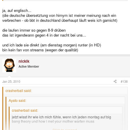
den beiden Serien muss ich fragen guckst du die immer auf Englisch auf ein
Internet Sender und wenn ja auf welchen ?
ja, auf englisch...
(die deutsche übersetztung von himym ist meiner meinung nach ein
verbrechen - ob bbt in deutschland überhaupt läuft weis ich garnicht)
die laufen immer so gegen 8-9 drüben
das ist irgendwann gegen 4 in der nacht bei uns...
und ich lade sie direkt (am dienstag morgen) runter (in HD)
bin kein fan von streams (wegen der qualität)
nickik
Active Member
Jan 25, 2010
#138
crasherball said:
Ayato said:
crasherball said:
jetzt wisst ihr wie ich mich fühle, wenn ich jeden montag auf big
bang theory und how i met your mother warten muss
montag amizeit = dienstag
Click to expand...