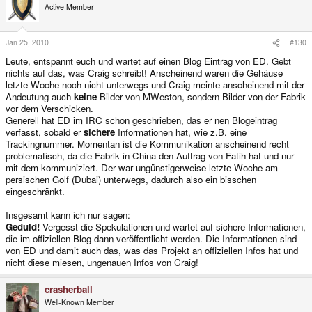
Active Member
Jan 25, 2010
#130
Leute, entspannt euch und wartet auf einen Blog Eintrag von ED. Gebt
nichts auf das, was Craig schreibt! Anscheinend waren die Gehäuse
letzte Woche noch nicht unterwegs und Craig meinte anscheinend mit der
Andeutung auch
keine
Bilder von MWeston, sondern Bilder von der Fabrik
vor dem Verschicken.
Generell hat ED im IRC schon geschrieben, das er nen Blogeintrag
verfasst, sobald er
sichere
Informationen hat, wie z.B. eine
Trackingnummer. Momentan ist die Kommunikation anscheinend recht
problematisch, da die Fabrik in China den Auftrag von Fatih hat und nur
mit dem kommuniziert. Der war ungünstigerweise letzte Woche am
persischen Golf (Dubai) unterwegs, dadurch also ein bisschen
eingeschränkt.
Insgesamt kann ich nur sagen:
Geduld!
Vergesst die Spekulationen und wartet auf sichere Informationen,
die im offiziellen Blog dann veröffentlicht werden. Die Informationen sind
von ED und damit auch das, was das Projekt an offiziellen Infos hat und
nicht diese miesen, ungenauen Infos von Craig!
crasherball
Well-Known Member