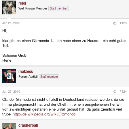
relei
Well-Known Member
Staff member
Jan 25, 2010
#123
Hi,
klar gibt es einen Gizmondo 1... ich habe einen zu Hause... ein echt gutes
Teil.
Schönen Gruß
Rene
matzesu
Forum Addict!
Staff member
Jan 25, 2010
#124
Ok, der Gizmodo ist nicht offizlell in Deutschland realeast worden, da die
Firma pleitegemacht hat und der Cheff mit einem ausgeliehenen Ferrari
von zwielichtigen gestalten eine unfall gebaut hat, da gabs ziemlich viel
trubel.
http://de.wikipedia.org/wiki/Gizmondo
.
crasherball