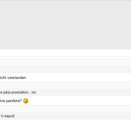
icht verstanden
p&|a produktion.. :lol:
 eine pandora?
1% kaputt.