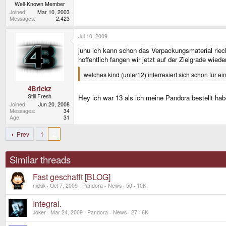
Well-Known Member
Joined
Mar 10, 2003
Messages
2,423
Jul 10, 2009
juhu ich kann schon das Verpackungsmaterial rie
hoffentlich fangen wir jetzt auf der Zielgrade wied
welches kind (unter12) interresiert sich schon für 
4Brickz
Still Fresh
Hey ich war 13 als ich meine Pandora bestellt hab
Joined
Jun 20, 2008
Messages
34
Age
31
Prev
1
2
Similar threads
Fast geschafft [BLOG]
nickik
Oct 7, 2009
Pandora - News
50
10K
Integral.
Joker
Mar 24, 2009
Pandora - News
27
6K