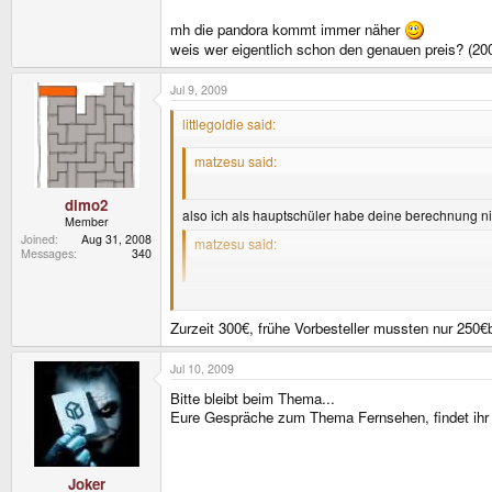
mh die pandora kommt immer näher
weis wer eigentlich schon den genauen preis? (20
Jul 9, 2009
littlegoldie said:
matzesu said:
hauptschul mathematik
dimo2
also ich als hauptschüler habe deine berechnung n
Member
Joined
Aug 31, 2008
matzesu said:
Messages
340
cool wäre mal eine sendung mit der maus zum them
welches kind (unter12) interresiert sich schon für 
Zurzeit 300€, frühe Vorbesteller mussten nur 250
grond said:
die 105 Boards sind gleichzeitig zu 99% ok und z
Jul 10, 2009
:wacko: :wacko:
Bitte bleibt beim Thema...
Eure Gespräche zum Thema Fernsehen, findet ihr 
mh die pandora kommt immer näher
weis wer eigentlich schon den genauen preis? (200
Joker