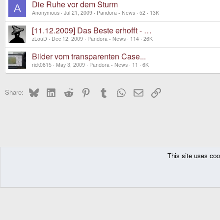
Die Ruhe vor dem Sturm
A
Anonymous
Jul 21, 2009
Pandora - News
52
13K
[11.12.2009] Das Beste erhofft - …
zLouD
Dec 12, 2009
Pandora - News
114
26K
Bilder vom transparenten Case...
rick0815
May 3, 2009
Pandora - News
11
6K
Bluesky
LinkedIn
Reddit
Pinterest
Tumblr
WhatsApp
Email
Link
Share:
This site uses coo
The Pyra
Forums
Deutsches Forum
Pandora
Pandora - News
DragonBox Pyra
English (US)
Communit