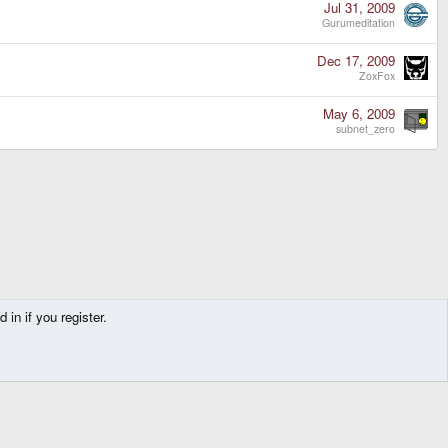
Jul 31, 2009
Gurumeditation
Dec 17, 2009
ZoxFox
May 6, 2009
subnet_zero
in if you register.
Contact us
Terms and rules
Privacy policy
Help
Home