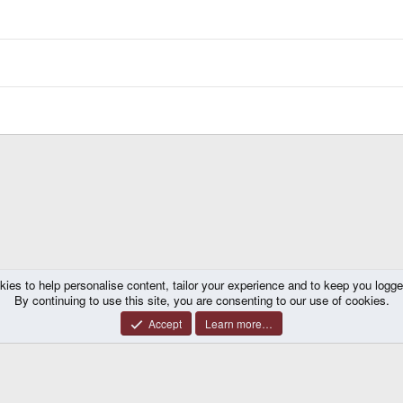
kies to help personalise content, tailor your experience and to keep you logged 
By continuing to use this site, you are consenting to our use of cookies.
Accept
Learn more…
®
y platform by XenForo
© 2010-2026 XenForo Ltd.
|
Certain add-on by SyTry.