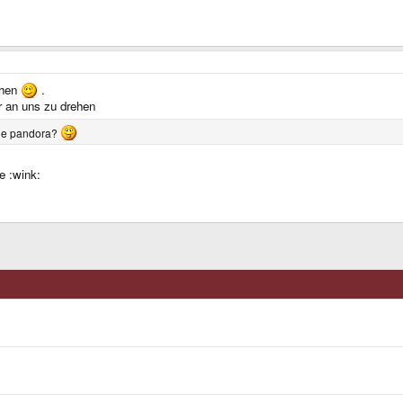
chen
.
er an uns zu drehen
eine pandora?
e :wink: