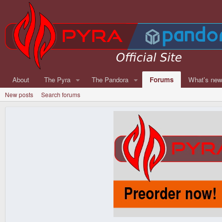
About
The Pyra
The Pandora
Forums
What's ne
New posts
Search forums