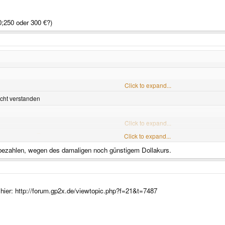
0;250 oder 300 €?)
Click to expand...
icht verstanden
a p&|a produktion.. :lol:
Click to expand...
Click to expand...
eine pandora?
€bezahlen, wegen des damaligen noch günstigem Dollakurs.
u 1% kaputt.
Click to expand...
hier: http://forum.gp2x.de/viewtopic.php?f=21&t=7487
;250 oder 300 €?)