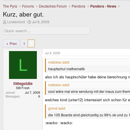
The Pyra
Forums
Deutsches Forum
Pandora
Pandora - News
Kurz, aber gut.
T
S
Lockenlord
Jul 8, 2009
h
t
r
a
e
r
a
t
d
d
Prev
1
2
s
a
t
t
Jul 9, 2009
a
e
L
r
matzesu said:
t
hauptschul mathematik
e
r
also ich als hauptschüler habe deine berechnung n
littlegoldie
matzesu said:
Still Fresh
cool wäre mal eine sendung mit der maus zum thema 
Joined
Jul 7, 2009
Messages
6
welches kind (unter12) interresiert sich schon für
grond said:
die 105 Boards sind gleichzeitig zu 99% ok und zu 
:wacko: :wacko: