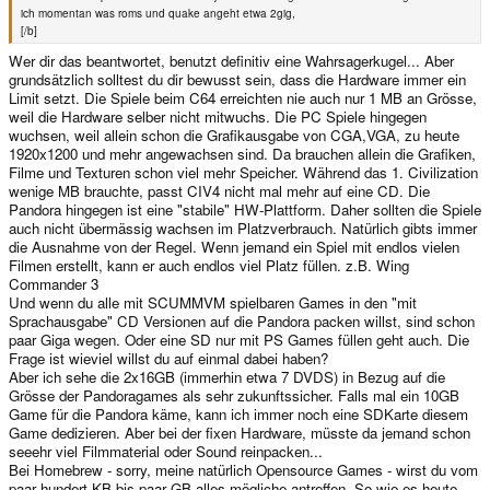
ich momentan was roms und quake angeht etwa 2gig,
[/b]
Wer dir das beantwortet, benutzt definitiv eine Wahrsagerkugel... Aber
grundsätzlich solltest du dir bewusst sein, dass die Hardware immer ein
Limit setzt. Die Spiele beim C64 erreichten nie auch nur 1 MB an Grösse,
weil die Hardware selber nicht mitwuchs. Die PC Spiele hingegen
wuchsen, weil allein schon die Grafikausgabe von CGA,VGA, zu heute
1920x1200 und mehr angewachsen sind. Da brauchen allein die Grafiken,
Filme und Texturen schon viel mehr Speicher. Während das 1. Civilization
wenige MB brauchte, passt CIV4 nicht mal mehr auf eine CD. Die
Pandora hingegen ist eine "stabile" HW-Plattform. Daher sollten die Spiele
auch nicht übermässig wachsen im Platzverbrauch. Natürlich gibts immer
die Ausnahme von der Regel. Wenn jemand ein Spiel mit endlos vielen
Filmen erstellt, kann er auch endlos viel Platz füllen. z.B. Wing
Commander 3
Und wenn du alle mit SCUMMVM spielbaren Games in den "mit
Sprachausgabe" CD Versionen auf die Pandora packen willst, sind schon
paar Giga wegen. Oder eine SD nur mit PS Games füllen geht auch. Die
Frage ist wieviel willst du auf einmal dabei haben?
Aber ich sehe die 2x16GB (immerhin etwa 7 DVDS) in Bezug auf die
Grösse der Pandoragames als sehr zukunftssicher. Falls mal ein 10GB
Game für die Pandora käme, kann ich immer noch eine SDKarte diesem
Game dedizieren. Aber bei der fixen Hardware, müsste da jemand schon
seeehr viel Filmmaterial oder Sound reinpacken...
Bei Homebrew - sorry, meine natürlich Opensource Games - wirst du vom
paar hundert KB bis paar GB alles mögliche antreffen. So wie es heute