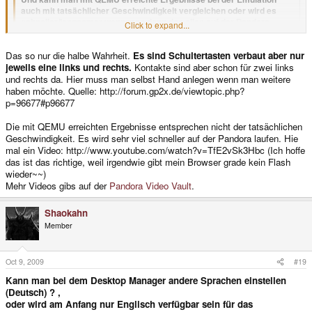
auch mit tatsächlicher Geschwindigkeit vergleichen oder wird es
schneller/langsamer wenn man dann das alles auf der Pandora
Click to expand...
ausführt?
Click to expand...
Am Pandora-Mainboard sind bereits Kontakte für zusätzliche Schultertasten
Das so nur die halbe Wahrheit.
Es sind Schultertasten verbaut aber nur
angebracht, damit es für Casemodder möglichst einfach ist jene
jeweils eine links und rechts.
Kontakte sind aber schon für zwei links
einzubauen.
und rechts da. Hier muss man selbst Hand anlegen wenn man weitere
haben möchte. Quelle: http://forum.gp2x.de/viewtopic.php?
Das Gerät mit bereits integrierten Schultertasten auszuliefern ist erstmal
p=96677#p96677
nicht in Planung.
...mal abgesehen davon wüsste ich nicht wo man bei einem Handheld
Die mit QEMU erreichten Ergebnisse entsprechen nicht der tatsächlichen
einen kompfortablen Platz für doe Tasten findet (deswegen wurden sie
Geschwindigkeit. Es wird sehr viel schneller auf der Pandora laufen. Hie
AFAIK auch weggelassen)
mal ein Video: http://www.youtube.com/watch?v=TfE2vSk3Hbc (Ich hoffe
das ist das richtige, weil irgendwie gibt mein Browser grade kein Flash
wieder~~)
Mehr Videos gibs auf der
Pandora Video Vault
.
Shaokahn
Member
Oct 9, 2009
#19
Kann man bei dem Desktop Manager andere Sprachen einstellen
(Deutsch) ? ,
oder wird am Anfang nur Englisch verfügbar sein für das