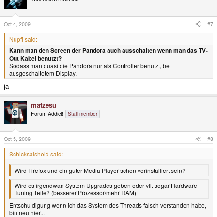
Oct 4, 2009
#7
Nupfi said:
Kann man den Screen der Pandora auch ausschalten wenn man das TV-
Out Kabel benutzt?
Sodass man quasi die Pandora nur als Controller benutzt, bei
ausgeschaltetem Display.
ja
matzesu
Forum Addict!
Staff member
Oct 5, 2009
#8
Schicksalsheld said:
Wird Firefox und ein guter Media Player schon vorinstalliert sein?
Wird es irgendwan System Upgrades geben oder vll. sogar Hardware
Tuning Teile? (besserer Prozessor/mehr RAM)
Entschuldigung wenn ich das System des Threads falsch verstanden habe,
bin neu hier...