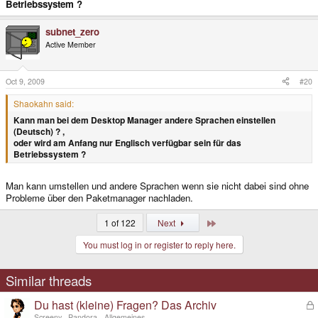
Betriebssystem ?
subnet_zero
Active Member
Oct 9, 2009
#20
Shaokahn said:
Kann man bei dem Desktop Manager andere Sprachen einstellen
(Deutsch) ? ,
oder wird am Anfang nur Englisch verfügbar sein für das
Betriebssystem ?
Man kann umstellen und andere Sprachen wenn sie nicht dabei sind ohne
Probleme über den Paketmanager nachladen.
Last
1 of 122
Next
You must log in or register to reply here.
Similar threads
Du hast (kleine) Fragen? Das Archiv
L
o
Screeny
Pandora - Allgemeines