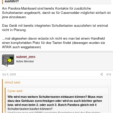
ausführt?
Am Pandora-Mainboard sind bereits Kontakte für zusätzliche
Schultertasten angebracht, damit es für Casemodder möglichst einfach ist
jene einzubauen.
Das Gerät mit bereits integrierten Schultertasten auszuliefern ist erstmal
nicht in Planung.
...mal abgesehen davon wüsste ich nicht wo man bei einem Handheld
einen kompfortablen Platz für doe Tasten findet (deswegen wurden sie
AFAIK auch weggelassen)
subnet_zero
Active Member
Oct 9, 2009
#18
dimo2 said:
Cyrax said:
Wie wird man weitere Schultertasten einbauen können? Muss man
dazu das Gehäuse zurechtsägen oder wird es auch leichter gehen
bzw. wird man beim 2. oder auch 3. Batch Pandora gleich mit 4
Schultertasten kaufen können?
Und kann man mit QEMU erreichte Ergebnisse bei der Emulation