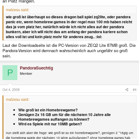
an Platz mangeln.
matzesu said:
wie groß ist überhaupt so dieses dragon ball spiel zq2lite, oder pandora
panic etc, wenn homebrew games in der regel max 100 mb haben reicht
das ja vom platz her, natürlich würde ich nicht alles auf der pandora
bunkern, aber ich will nicht das am anfang der pandora kariere schon
alles voll ist und kein platz mehr für anderes zeug.. :lol:
Laut der Downloadseite ist die PC-Version von ZEQ2 Lite 87MB groß. Die
Pandora-Version wird demnach wahrscheinlich auch ungefähr so groß
sein.
PandoraSuechtig
P
Member
Oct 4, 2009
#4
matzesu said:
Wie groß ist ein Homebrewgame?
Genügen 2x 16 GB um für die nächsten 10 Jahre alle
Homebrewgames auffangen zu können?
Wird es Spiele mit nur 10MB geben?
nun stellt sich aber die frage: wie groß ist so ein homebrewgame?, genügen 2 *16gig um
die homebrew spiele der nächsten 10 jahre aufzufangen? ohne homebrew games hab