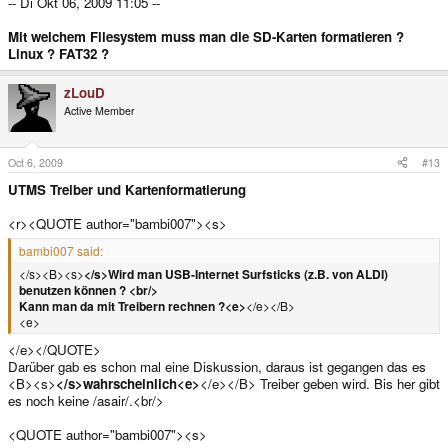
-- Di Okt 06, 2009 11:05 --
Mit welchem Filesystem muss man die SD-Karten formatieren ?
Linux ? FAT32 ?
zLouD
Active Member
Oct 6, 2009
#13
UTMS Treiber und Kartenformatierung
<r><QUOTE author="bambi007"><s>
bambi007 said:
</s><B><s>
</s>Wird man USB-Internet Surfsticks (z.B. von ALDI)
benutzen können ? <br/>
Kann man da mit Treibern rechnen ?<e>
</e></B>
<e>
</e></QUOTE>
Darüber gab es schon mal eine Diskussion, daraus ist gegangen das es
<B><s>
</s>wahrscheinlich<e>
</e></B> Treiber geben wird. Bis her gibt
es noch keine /asair/.<br/>
<QUOTE author="bambi007"><s>