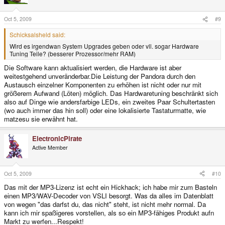
Oct 5, 2009
#9
Schicksalsheld said:
Wird es irgendwan System Upgrades geben oder vll. sogar Hardware
Tuning Teile? (besserer Prozessor/mehr RAM)
Die Software kann aktualisiert werden, die Hardware ist aber
weitestgehend unveränderbar.Die Leistung der Pandora durch den
Austausch einzelner Komponenten zu erhöhen ist nicht oder nur mit
größerem Aufwand (Löten) möglich. Das Hardwaretuning beschränkt sich
also auf Dinge wie andersfarbige LEDs, ein zweites Paar Schultertasten
(wo auch immer das hin soll) oder eine lokalisierte Tastaturmatte, wie
matzesu sie erwähnt hat.
ElectronicPirate
Active Member
Oct 5, 2009
#10
Das mit der MP3-Lizenz ist echt ein Hickhack; ich habe mir zum Basteln
einen MP3/WAV-Decoder von VSLI besorgt. Was da alles im Datenblatt
von wegen "das darfst du, das nicht" steht, ist nicht mehr normal. Da
kann ich mir spaßigeres vorstellen, als so ein MP3-fähiges Produkt aufn
Markt zu werfen...Respekt!