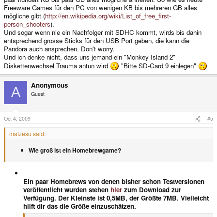
Freeware Games für den PC von wenigen KB bis mehreren GB alles
mögliche gibt (
http://en.wikipedia.org/wiki/List_of_free_first-
person_shooters
).
Und sogar wenn nie ein Nachfolger mit SDHC kommt, wirds bis dahin
entsprechend grosse Sticks für den USB Port geben, die kann die
Pandora auch ansprechen. Don't worry.
Und ich denke nicht, dass uns jemand ein "Monkey Island 2"
Diskettenwechsel Trauma antun wird
"Bitte SD-Card 9 einlegen"
Anonymous
A
Guest
Oct 4, 2009
#5
matzesu said:
Wie groß ist ein Homebrewgame?
Ein paar Homebrews von denen bisher schon Testversionen
veröffentlicht wurden stehen
hier
zum Download zur
Verfügung. Der Kleinste ist 0,5MB, der Größte 7MB. Vielleicht
hilft dir das die Größe einzuschätzen.