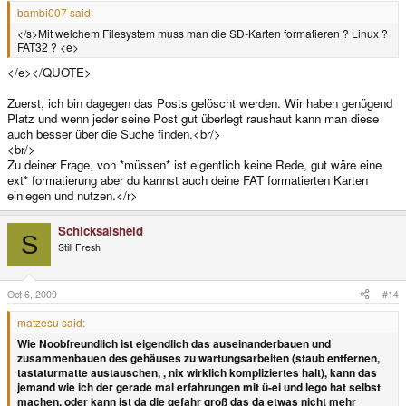
bambi007 said:
</s>Mit welchem Filesystem muss man die SD-Karten formatieren ? Linux ?
FAT32 ? <e>
</e></QUOTE>
Zuerst, ich bin dagegen das Posts gelöscht werden. Wir haben genügend
Platz und wenn jeder seine Post gut überlegt raushaut kann man diese
auch besser über die Suche finden.<br/>
<br/>
Zu deiner Frage, von *müssen* ist eigentlich keine Rede, gut wäre eine
ext* formatierung aber du kannst auch deine FAT formatierten Karten
einlegen und nutzen.</r>
Schicksalsheld
S
Still Fresh
Oct 6, 2009
#14
matzesu said:
Wie Noobfreundlich ist eigendlich das auseinanderbauen und
zusammenbauen des gehäuses zu wartungsarbeiten (staub entfernen,
tastaturmatte austauschen, , nix wirklich kompliziertes halt), kann das
jemand wie ich der gerade mal erfahrungen mit ü-ei und lego hat selbst
machen, oder kann ist da die gefahr groß das da etwas nicht mehr