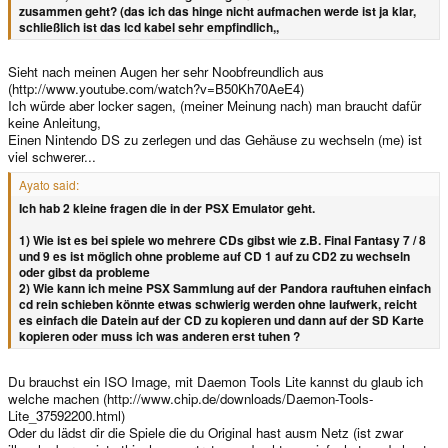
zusammen geht? (das ich das hinge nicht aufmachen werde ist ja klar,
schließlich ist das lcd kabel sehr empfindlich,,
Sieht nach meinen Augen her sehr Noobfreundlich aus
(http://www.youtube.com/watch?v=B50Kh70AeE4)
Ich würde aber locker sagen, (meiner Meinung nach) man braucht dafür
keine Anleitung,
Einen Nintendo DS zu zerlegen und das Gehäuse zu wechseln (me) ist
viel schwerer...
Ayato said:
Ich hab 2 kleine fragen die in der PSX Emulator geht.
1) Wie ist es bei spiele wo mehrere CDs gibst wie z.B. Final Fantasy 7 / 8
und 9 es ist möglich ohne probleme auf CD 1 auf zu CD2 zu wechseln
oder gibst da probleme
2) Wie kann ich meine PSX Sammlung auf der Pandora rauftuhen einfach
cd rein schieben könnte etwas schwierig werden ohne laufwerk, reicht
es einfach die Datein auf der CD zu kopieren und dann auf der SD Karte
kopieren oder muss ich was anderen erst tuhen ?
Du brauchst ein ISO Image, mit Daemon Tools Lite kannst du glaub ich
welche machen (http://www.chip.de/downloads/Daemon-Tools-
Lite_37592200.html)
Oder du lädst dir die Spiele die du Original hast ausm Netz (ist zwar