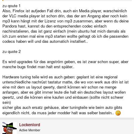
zu qoute 1
Also, Firefox ist aufjeden Fall drin, auch ein Media player, warscheinlich
der VLC media player ist schon drin, das der am Angang aber noch kein
mp3 kann hängt mit der Lizenz von mp3 zusammen, aber wenn du deine
Pandora hast, kannst du den entsprechenden codec einfach
nachinstalieren, das ist ganz einfach (mein ubuntu hat mich damals als
ich zum ersten mal eine mp3 starten wollte gefragt ob ich die passenden
codecs haben will und das automatich installiert..
zu quote 2
Es wird upgrades für das angström geben, es ist zwar schon super, aber
manche bugs findet man halt erst später..
Hardware tuning teile wird es auch geben: geplant ist eine regional
unterschiedliche nachrüst tastatur matte, die wo von werk aus drin ist ist
eine mit dem us layout qwerty, damit können wir schon ne menge
anfangen, aber es gibt immer leute die halt ein deutsches layout wollen
qwertz, und die können eine kaufen und einbauen (sollte nicht schwer
sein)
sicher gibs auch ersatz gehäuse, aber tuningteile wie beim auto gibts
eigendlich nicht, da muss jeder modder halt was selber basteln..
Lockenlord
Active Member