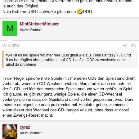
illegal, aber es ist ethisch zu vertreten und geht am einfachsten, du hast
ja auch das Original.
Naja Externe USB Laufwerke gibts doch
DDD
MiniSinisterMinister
M
Active Member
Oct 6, 2009
#15
Wie ist es bei spiele wo mehrere CDs gibst wie z.B. Final Fantasy 7 / 8 und
9 es ist möglich ohne probleme auf CD 1 auf zu CD2 zu wechseln oder
gibst da probleme
In der Regel speichern die Spiele mit mehreren CDs den Spielstand direkt
vorher ab, wenn ein CD-Wechsel ansteht. Man startet dann einfach mit
der 2. CD und lädt den passenden Spielstand und weiter geht's im Spiel.
Ich glaube, es gibt nur ganz wenige Spiele, die einen CD-Wechsel
verlangen, ohne dass der Spielstand direkt vorher gespeichert wird. Dann
müsste es eigentlich auch problemlos mit Emulator gehen, zumindest
wenn dieser den Wechsel des CD-Images erlaubt, ohne dass er dabei
einen Zwangs-Reset macht.
cyrax
Active Member