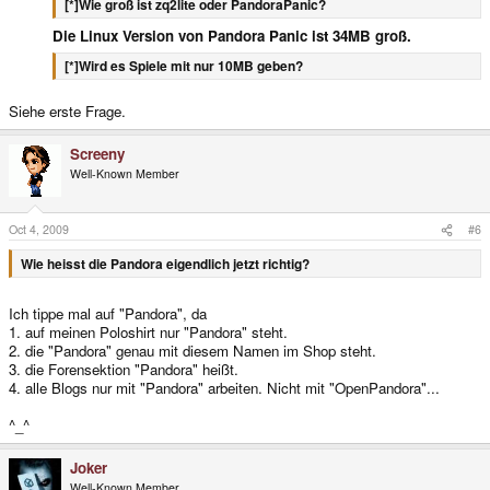
[*]Wie groß ist zq2lite oder PandoraPanic?
Die Linux Version von Pandora Panic ist 34MB groß.
[*]Wird es Spiele mit nur 10MB geben?
Siehe erste Frage.
Screeny
Well-Known Member
Oct 4, 2009
#6
Wie heisst die Pandora eigendlich jetzt richtig?
Ich tippe mal auf "Pandora", da
1. auf meinen Poloshirt nur "Pandora" steht.
2. die "Pandora" genau mit diesem Namen im Shop steht.
3. die Forensektion "Pandora" heißt.
4. alle Blogs nur mit "Pandora" arbeiten. Nicht mit "OpenPandora"...
^_^
Joker
Well-Known Member