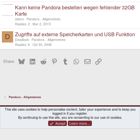
Kann keine Pandora bestellen wegen fehlender 32GB
Karte
atlanx
Pandora - Allgemeines
Replies
2
Mar 2, 2013
Zugriffe auf externe Speicherkarten und USB Funktion
D
Deadlock
Pandora - Allgemeines
Replies
6
Oct 30, 2008
Bluesky
LinkedIn
Reddit
Pinterest
Tumblr
WhatsApp
Email
Link
Share:
Pandora - Allgemeines
DragonBox Pyra
English (US)
This site uses cookies to help personalise content, tailor your experience and to keep you
logged in if you register.
Contact us
Terms and rules
Privacy policy
Help
Home
By continuing to use this site, you are consenting to our use of cookies.
Accept
Learn more…
®
Community platform by XenForo
© 2010-2026 XenForo Ltd.
|
Certain add-on by SyTry.