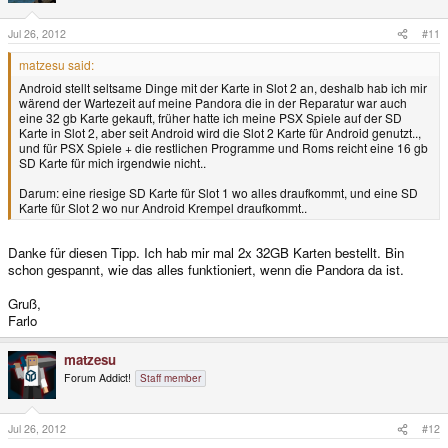
Jul 26, 2012
#11
matzesu said:
Android stellt seltsame Dinge mit der Karte in Slot 2 an, deshalb hab ich mir
wärend der Wartezeit auf meine Pandora die in der Reparatur war auch
eine 32 gb Karte gekauft, früher hatte ich meine PSX Spiele auf der SD
Karte in Slot 2, aber seit Android wird die Slot 2 Karte für Android genutzt..,
und für PSX Spiele + die restlichen Programme und Roms reicht eine 16 gb
SD Karte für mich irgendwie nicht..
Darum: eine riesige SD Karte für Slot 1 wo alles draufkommt, und eine SD
Karte für Slot 2 wo nur Android Krempel draufkommt..
Danke für diesen Tipp. Ich hab mir mal 2x 32GB Karten bestellt. Bin
schon gespannt, wie das alles funktioniert, wenn die Pandora da ist.
Gruß,
Farlo
matzesu
Forum Addict!
Staff member
Jul 26, 2012
#12