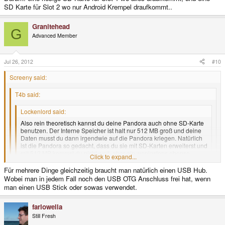
SD Karte für Slot 2 wo nur Android Krempel draufkommt..
Granitehead
G
Advanced Member
Jul 26, 2012
#10
Screeny said:
T4b said:
Lockenlord said:
Also rein theoretisch kannst du deine Pandora auch ohne SD-Karte
benutzen. Der Interne Speicher ist halt nur 512 MB groß und deine
Daten musst du dann irgendwie auf die Pandora kriegen. Natürlich
ist die Pandora so gedacht, dass du sie mit SD-Karten erweiterst und
mit 512 MB kommst du nicht weit, aber ein wenigstens ebenso
Click to expand...
großer Gedanke hinter der Pandora ist, dass dich keiner zu
irgendwas zwingt.
Für mehrere Dinge gleichzeitig braucht man natürlich einen USB Hub.
Click to expand...
Click to expand...
Wobei man in jedem Fall noch den USB OTG Anschluss frei hat, wenn
Um mich dem noch anzuschliessen:
Und man kann dann kein USB Gerät mehr nutzen, sofern man nicht einen
man einen USB Stick oder sowas verwendet.
Man kann eigentlich praktisch alles auch mit USB-Sticks oder USB-
aktiven Hub nutzt!
Festplatten machen, was man mit SDs kann, aber das ist dann halt
weniger handlich.
farlowella
Still Fresh