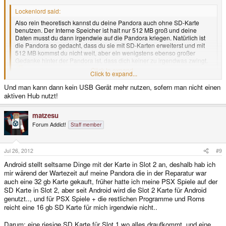
Lockenlord said:
Also rein theoretisch kannst du deine Pandora auch ohne SD-Karte
benutzen. Der Interne Speicher ist halt nur 512 MB groß und deine
Daten musst du dann irgendwie auf die Pandora kriegen. Natürlich ist
die Pandora so gedacht, dass du sie mit SD-Karten erweiterst und mit
512 MB kommst du nicht weit, aber ein wenigstens ebenso großer
Gedanke hinter der Pandora ist, dass dich keiner zu irgendwas zwingt.
Click to expand...
Click to expand...
Um mich dem noch anzuschliessen:
Und man kann dann kein USB Gerät mehr nutzen, sofern man nicht einen
Man kann eigentlich praktisch alles auch mit USB-Sticks oder USB-
aktiven Hub nutzt!
Festplatten machen, was man mit SDs kann, aber das ist dann halt weniger
handlich.
matzesu
Forum Addict!
Staff member
Jul 26, 2012
#9
Android stellt seltsame Dinge mit der Karte in Slot 2 an, deshalb hab ich
mir wärend der Wartezeit auf meine Pandora die in der Reparatur war
auch eine 32 gb Karte gekauft, früher hatte ich meine PSX Spiele auf der
SD Karte in Slot 2, aber seit Android wird die Slot 2 Karte für Android
genutzt.., und für PSX Spiele + die restlichen Programme und Roms
reicht eine 16 gb SD Karte für mich irgendwie nicht..
Darum: eine riesige SD Karte für Slot 1 wo alles draufkommt, und eine