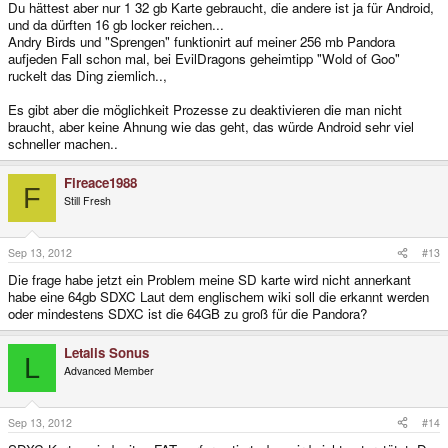
Du hättest aber nur 1 32 gb Karte gebraucht, die andere ist ja für Android,
und da dürften 16 gb locker reichen...
Andry Birds und "Sprengen" funktionirt auf meiner 256 mb Pandora
aufjeden Fall schon mal, bei EvilDragons geheimtipp "Wold of Goo"
ruckelt das Ding ziemlich..,
Es gibt aber die möglichkeit Prozesse zu deaktivieren die man nicht
braucht, aber keine Ahnung wie das geht, das würde Android sehr viel
schneller machen..
Fireace1988
F
Still Fresh
Sep 13, 2012
#13
Die frage habe jetzt ein Problem meine SD karte wird nicht annerkant
habe eine 64gb SDXC Laut dem englischem wiki soll die erkannt werden
oder mindestens SDXC ist die 64GB zu groß für die Pandora?
Letalis Sonus
L
Advanced Member
Sep 13, 2012
#14