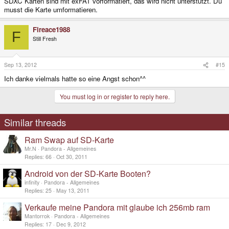
SDXC Karten sind mit exFAT vorformatiert, das wird nicht unterstützt. Du
musst die Karte umformatieren.
Fireace1988
F
Still Fresh
Sep 13, 2012
#15
Ich danke vielmals hatte so eine Angst schon^^
You must log in or register to reply here.
Similar threads
Ram Swap auf SD-Karte
Mr.N
Pandora - Allgemeines
Replies
66
Oct 30, 2011
Android von der SD-Karte Booten?
infinity
Pandora - Allgemeines
Replies
25
May 13, 2011
Verkaufe meine Pandora mit glaube ich 256mb ram
Mantorrok
Pandora - Allgemeines
Replies
17
Dec 9, 2012