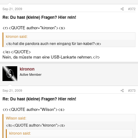
Sep 21, 2009
#372
Re: Du hast (kleine) Fragen? Hier rein!
<r><QUOTE author="kironon"><s>
kironon said:
</s>hat die pandora auch nen eingang für lan-kabel?<e>
</e></QUOTE>
Nein, da müsste man eine USB-Lankarte nehmen.</r>
kironon
Active Member
Sep 21, 2009
#373
Re: Du hast (kleine) Fragen? Hier rein!
<r><QUOTE author="Wilson"><s>
Wilson said:
</s><QUOTE author="kironon"><s>
kironon said: