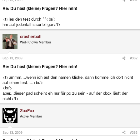
Re: Du hast (kleine) Fragen? Hier rein!
<t>les den test durch ^^<br/>
hm auf jedenfall isser biliger</t>
crasherball
Well-Known Member
Sep 13, 2009
#362
Re: Du hast (kleine) Fragen? Hier rein!
<t>ummm....wenn ich auf den namen klicke, dann komme ich dort nicht
auf einen test.....<br/>
<br/>
aber...dieser pad scheint eh nur für pc zu sein - auf der xbox läuft der
nicht</t>
ZoxFox
Active Member
Sep 13, 2009
#363