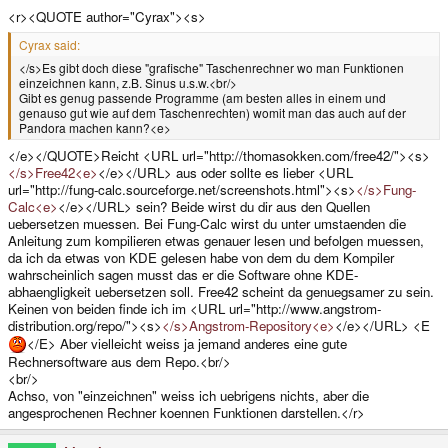
<r><QUOTE author="Cyrax"><s>
Cyrax said:
</s>Es gibt doch diese "grafische" Taschenrechner wo man Funktionen
einzeichnen kann, z.B. Sinus u.s.w.<br/>
Gibt es genug passende Programme (am besten alles in einem und
genauso gut wie auf dem Taschenrechten) womit man das auch auf der
Pandora machen kann?<e>
</e></QUOTE>Reicht <URL url="http://thomasokken.com/free42/"><s>
</s>Free42<e>
</e></URL> aus oder sollte es lieber <URL
url="http://fung-calc.sourceforge.net/screenshots.html"><s>
</s>Fung-
Calc<e>
</e></URL> sein? Beide wirst du dir aus den Quellen
uebersetzen muessen. Bei Fung-Calc wirst du unter umstaenden die
Anleitung zum kompilieren etwas genauer lesen und befolgen muessen,
da ich da etwas von KDE gelesen habe von dem du dem Kompiler
wahrscheinlich sagen musst das er die Software ohne KDE-
abhaengligkeit uebersetzen soll. Free42 scheint da genuegsamer zu sein.
Keinen von beiden finde ich im <URL url="http://www.angstrom-
distribution.org/repo/"><s>
</s>Angstrom-Repository<e>
</e></URL> <E
</E> Aber vielleicht weiss ja jemand anderes eine gute
Rechnersoftware aus dem Repo.<br/>
<br/>
Achso, von "einzeichnen" weiss ich uebrigens nichts, aber die
angesprochenen Rechner koennen Funktionen darstellen.</r>