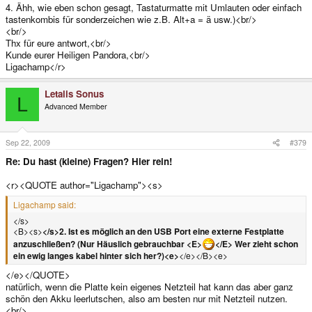
4. Ähh, wie eben schon gesagt, Tastaturmatte mit Umlauten oder einfach
tastenkombis für sonderzeichen wie z.B. Alt+a = ä usw.)<br/>
<br/>
Thx für eure antwort,<br/>
Kunde eurer Heiligen Pandora,<br/>
Ligachamp</r>
Letalis Sonus
L
Advanced Member
Sep 22, 2009
#379
Re: Du hast (kleine) Fragen? Hier rein!
<r><QUOTE author="Ligachamp"><s>
Ligachamp said:
</s>
<B><s>
</s>2. Ist es möglich an den USB Port eine externe Festplatte
anzuschließen? (Nur Häuslich gebrauchbar <E>
</E> Wer zieht schon
ein ewig langes kabel hinter sich her?)<e>
</e></B><e>
</e></QUOTE>
natürlich, wenn die Platte kein eigenes Netzteil hat kann das aber ganz
schön den Akku leerlutschen, also am besten nur mit Netzteil nutzen.
<br/>