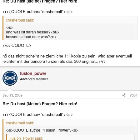
Re: Du hast (kleine) Fragen? Hier rein!
<r><QUOTE author="crasherball"><s>
crasherball said:
</s>
und was ist daran besser?<br/>
besseres dpad oder was?<e>
</e></QUOTE>
nö das nicht scheint ne ziemliche 1:1 kopie zu sein. wird aber eventuell
leichter mit der pandora funzen als das 360 original...</r>
fusion_power
Advanced Member
Sep 13, 2009
#364
Re: Du hast (kleine) Fragen? Hier rein!
<r><QUOTE author="crasherball"><s>
crasherball said:
</s><QUOTE author="Fusion_Power"><s>
Fusion_Power said: