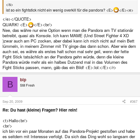
</s>
ist so ein fightstick nicht ein wenig overkill für die pandora? <E>
</E><e>
</e></QUOTE>
QUARK! <E>
</E><br/>
Nee, das währe nur eine Option wenn man die Pandora am TV stationär
betreibt, quasi als Konsole. Ich kann MAME (Und Street Fighter 4 XD
)zwar auch am PC zocken, aber dabei kann ich mich nicht auf mein Bett
lümmeln, in meinem Zimmer mit TV ginge das dann schon. Aber wie dem
auch sei, es währe als erstes halt schon mal sehr geil, wenn der fette
Fight Stick tatsächlich an der Pandora gehn würde, denn die kleine
Pandora würde mehr als ein halbes Dutzend mal in das Volumen des
Fight Sticks passen, mann, gäb das ein Bild! <E>:lol:</E></r>
bip
B
Still Fresh
Sep 20, 2009
#367
Re: Du hast (kleine) Fragen? Hier rein!
<t>Hallo<br/>
<br/>
ich bin vor ein paar Monaten auf das Pandora-Projekt gestoßen und habe
es seitdem mit Interesse verfolgt. Da sich das Ding wohl so langsam der