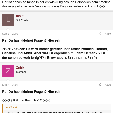
Der ist schon so lange in der entwicklung das ich Persönlich damit rechne
das eine gut spielbare Version mit dem Pandora realese ankommt.</r>
lks92
L
Still Fresh
Sep 21, 2009
#369
Re: Du hast (kleine) Fragen? Hier rein!
<r><B><s>
</s>Es wird immer geredet über Tastaturmatten, Boards,
Gehäuse und Akku. Aber was ist eigentlich mit dem Screen?!? Ist
der schon so weit fertig?!? <E>:twisted:</E><e>
</e></B></r>
Znirk
Z
Member
Sep 21, 2009
#370
Re: Du hast (kleine) Fragen? Hier rein!
<r><QUOTE author="lks92"><s>
lks92 said:
</s><B><s>
</s>was ist eigentlich mit dem Screen?!?<e>
</e></B><e>