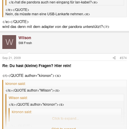
</s>hat die pandora auch nen eingang für lan-kabel?<e>
</e></QUOTE>
Nein, da müsste man eine USB-Lankarte nehmen.<e>
</e></QUOTE>
wird das denn mit dem adapter von der pandora unterstützt?</r>
Wilson
W
Still Fresh
Sep 21, 2009
#374
Re: Du hast (kleine) Fragen? Hier rein!
<r><QUOTE author="kironon"><s>
kironon said:
</s><QUOTE author="Wilson"><s>
Wilson said:
</s><QUOTE author="kironon"><s>
kironon said:
</s>hat die pandora auch nen eingang für lan-kabel?<e>
Click to expand...
</e></QUOTE>
Click to expand...