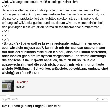
wird, wie lange das dauert weiß allerdings keiner<br/>
<br/>
dann wäre allerdings noch das problem zu lösen das bei den meißten
prüfungen nur ein nicht programmierbarer taschenrechner erlaubt ist, und
die pandora, prädesteniert als highttec spicker ist, so mit wärend der
prüfung auf wikipedia gucken und so, darum wirst du warscheinlich bei
den prüfungen nicht um einen normalen taschenrechner rumkommen..
<br/>
<br/>
<br/>
<B><s>
</s>Später soll es ja extra regionale tastatur matten geben,
aber wie sieht es jetzt aus?, kann ich mit der standart tastatur matte
mit hilfe der funktions taste auch ein öäü, also ein umlaut schreiben,
oder ist dies gar nicht im system vorgesehen?, Ich werde allerdings
die engliche tastatur qwery behalten, da mich nit so traue die
auszuwechseln, und die auch nicht brauch, mir wären nur umlaute
wichtig (Völklingen, Schwänker, wääschde, bätschkapp, umlaute sind
wichtig)<e>
</e></B></r>
rick0815
Member
Sep 21, 2009
#377
Re: Du hast (kleine) Fragen? Hier rein!