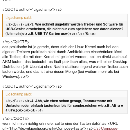
<QUOTE author="Ligachamp"><s>
Ligachamp said:
</s><B><s>
</s>3. Wie schnell ungefähr werden Treiber und Software für
USB-Geräte erscheinen, die nicht nur zum speichern von daten dienen?
(Ich mein jetz z.B. USB-TV Karten usw.)<e>
</e></B><e>
</e></QUOTE>
das praktische ist ja gerade, dass sich der Linux Kernel auch bei den
eigenen Treibern praktisch nicht durch Architekturen einschränken lässt.
alle Treiber, die mit dem Kernel mitgeliefert werden, sollten direkt auch auf
ARM laufen. das bedeutet, es läuft praktisch alles, was mit einer Desktop
Distribution (zB Ubuntu) ohne Nachinstallieren irgend welcher Treiber auch
laufen würde, und das ist eine riesen Menge (bei weitem mehr als bei
Windows).<br/>
<QUOTE author="Ligachamp"><s>
Ligachamp said:
</s><B><s>
</s>4. Ähh, wie eben schon gesagt, Tastaturmatte mit
Umlauten oder einfach tastenkombis für sonderzeichen wie z.B. Alt+a =
ä usw.)<e>
</e></B><e>
</e></QUOTE>
wenn ich mich richtig erinnere, sollte eine der Tasten dafür als <URL
url="http://de.wikipedia.org/wiki/Compose-Taste"><s>
</s>Compose-