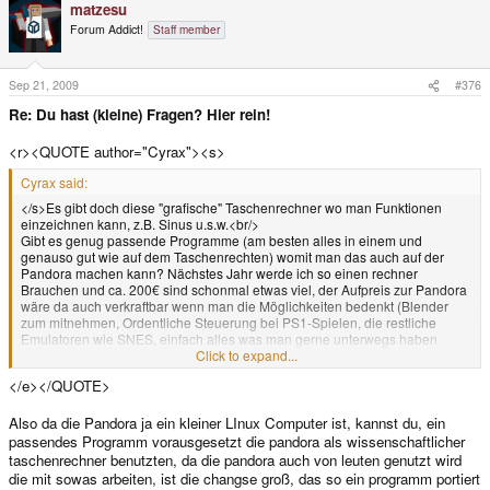
matzesu
Forum Addict!
Staff member
Sep 21, 2009
#376
Re: Du hast (kleine) Fragen? Hier rein!
<r><QUOTE author="Cyrax"><s>
Cyrax said:
</s>Es gibt doch diese "grafische" Taschenrechner wo man Funktionen
einzeichnen kann, z.B. Sinus u.s.w.<br/>
Gibt es genug passende Programme (am besten alles in einem und
genauso gut wie auf dem Taschenrechten) womit man das auch auf der
Pandora machen kann? Nächstes Jahr werde ich so einen rechner
Brauchen und ca. 200€ sind schonmal etwas viel, der Aufpreis zur Pandora
wäre da auch verkraftbar wenn man die Möglichkeiten bedenkt (Blender
zum mitnehmen, Ordentliche Steuerung bei PS1-Spielen, die restliche
Emulatoren wie SNES, einfach alles was man gerne unterwegs haben
würde und wo die PSP (teilweise bis größtenteils) versagte).<br/>
Click to expand...
<br/>
</e></QUOTE>
MfG<e>
Also da die Pandora ja ein kleiner LInux Computer ist, kannst du, ein
passendes Programm vorausgesetzt die pandora als wissenschaftlicher
taschenrechner benutzten, da die pandora auch von leuten genutzt wird
die mit sowas arbeiten, ist die changse groß, das so ein programm portiert