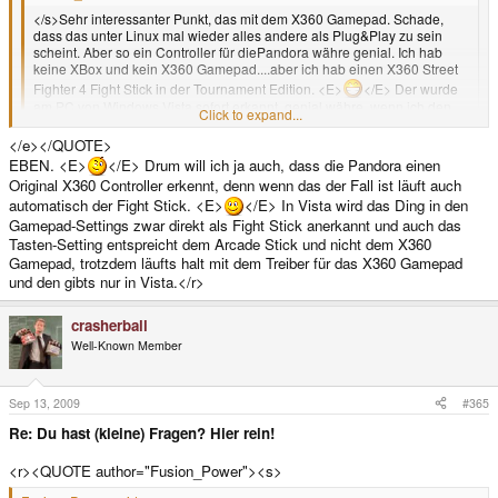
</s>Sehr interessanter Punkt, das mit dem X360 Gamepad. Schade,
dass das unter Linux mal wieder alles andere als Plug&Play zu sein
scheint. Aber so ein Controller für diePandora währe genial. Ich hab
keine XBox und kein X360 Gamepad....aber ich hab einen X360 Street
Fighter 4 Fight Stick in der Tournament Edition. <E>
</E> Der wurde
am PC von Windows Vista sofort erkannt, genial währe, wenn ich den
Click to expand...
Klopper auch an die Pandora anschließen könnte um dann später am
TV arcademäßig MAME rauf und runter zu zocken. <E>
</E><e>
</e></QUOTE>
Click to expand...
EBEN. <E>
</E> Drum will ich ja auch, dass die Pandora einen
</e></QUOTE>
Original X360 Controller erkennt, denn wenn das der Fall ist läuft auch
automatisch der Fight Stick. <E>
</E> In Vista wird das Ding in den
<br/>
das ding sollte mit den gleichen treibern funktionieren.<br/>
Gamepad-Settings zwar direkt als Fight Stick anerkannt und auch das
<br/>
Tasten-Setting entspreicht dem Arcade Stick und nicht dem X360
es ist theoretisch gesehen auch das gleiche - bzw. muss das pad ja der
Gamepad, trotzdem läufts halt mit dem Treiber für das X360 Gamepad
xbox vorgaukeln dass das ein Xbox-pad ist - sonst würde die xbox das ja
und den gibts nur in Vista.</r>
auch nicht akzeptieren<e>
crasherball
Well-Known Member
Sep 13, 2009
#365
Re: Du hast (kleine) Fragen? Hier rein!
<r><QUOTE author="Fusion_Power"><s>