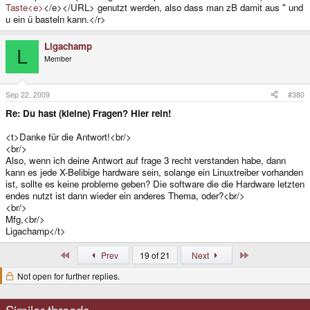
Taste<e>
</e></URL> genutzt werden, also dass man zB damit aus " und
u ein ü basteln kann.</r>
Ligachamp
L
Member
Sep 22, 2009
#380
Re: Du hast (kleine) Fragen? Hier rein!
<t>Danke für die Antwort!<br/>
<br/>
Also, wenn ich deine Antwort auf frage 3 recht verstanden habe, dann
kann es jede X-Belibige hardware sein, solange ein Linuxtreiber vorhanden
ist, sollte es keine probleme geben? Die software die die Hardware letzten
endes nutzt ist dann wieder ein anderes Thema, oder?<br/>
<br/>
Mfg,<br/>
Ligachamp</t>
First
Last
Prev
19 of 21
Next
Not open for further replies.
Similar threads