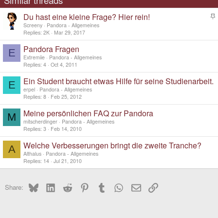
Du hast eine kleine Frage? Hier rein!
t
Screeny
Pandora - Allgemeines
i
Replies
2K
Mar 29, 2017
c
Pandora Fragen
k
E
y
Extremiie
Pandora - Allgemeines
Replies
4
Oct 4, 2011
Ein Student braucht etwas Hilfe für seine Studienarbeit.
E
erpel
Pandora - Allgemeines
Replies
8
Feb 25, 2012
Meine persönlichen FAQ zur Pandora
M
mitscherdinger
Pandora - Allgemeines
Replies
3
Feb 14, 2010
Welche Verbesserungen bringt die zweite Tranche?
A
Althalus
Pandora - Allgemeines
Replies
14
Jul 21, 2010
Bluesky
LinkedIn
Reddit
Pinterest
Tumblr
WhatsApp
Email
Link
Share: