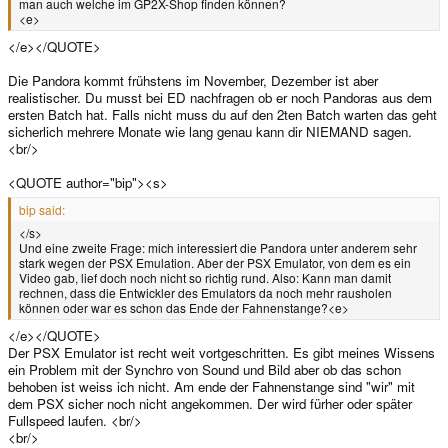
man auch welche im GP2X-Shop finden können?
<e>
</e></QUOTE>
Die Pandora kommt frühstens im November, Dezember ist aber
realistischer. Du musst bei ED nachfragen ob er noch Pandoras aus dem
ersten Batch hat. Falls nicht muss du auf den 2ten Batch warten das geht
sicherlich mehrere Monate wie lang genau kann dir NIEMAND sagen.
<br/>
<QUOTE author="bip"><s>
bip said:
</s>
Und eine zweite Frage: mich interessiert die Pandora unter anderem sehr
stark wegen der PSX Emulation. Aber der PSX Emulator, von dem es ein
Video gab, lief doch noch nicht so richtig rund. Also: Kann man damit
rechnen, dass die Entwickler des Emulators da noch mehr rausholen
können oder war es schon das Ende der Fahnenstange?<e>
</e></QUOTE>
Der PSX Emulator ist recht weit vortgeschritten. Es gibt meines Wissens
ein Problem mit der Synchro von Sound und Bild aber ob das schon
behoben ist weiss ich nicht. Am ende der Fahnenstange sind "wir" mit
dem PSX sicher noch nicht angekommen. Der wird fürher oder später
Fullspeed laufen. <br/>
<br/>