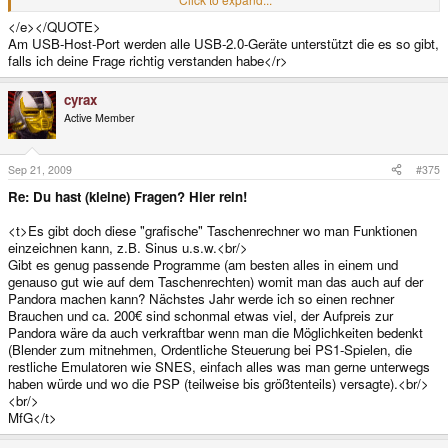
Nein, da müsste man eine USB-Lankarte nehmen.<e>
Click to expand...
</e></QUOTE>
</e></QUOTE>
Am USB-Host-Port werden alle USB-2.0-Geräte unterstützt die es so gibt,
wird das denn mit dem adapter von der pandora unterstützt?<e>
falls ich deine Frage richtig verstanden habe</r>
cyrax
Active Member
Sep 21, 2009
#375
Re: Du hast (kleine) Fragen? Hier rein!
<t>Es gibt doch diese "grafische" Taschenrechner wo man Funktionen
einzeichnen kann, z.B. Sinus u.s.w.<br/>
Gibt es genug passende Programme (am besten alles in einem und
genauso gut wie auf dem Taschenrechten) womit man das auch auf der
Pandora machen kann? Nächstes Jahr werde ich so einen rechner
Brauchen und ca. 200€ sind schonmal etwas viel, der Aufpreis zur
Pandora wäre da auch verkraftbar wenn man die Möglichkeiten bedenkt
(Blender zum mitnehmen, Ordentliche Steuerung bei PS1-Spielen, die
restliche Emulatoren wie SNES, einfach alles was man gerne unterwegs
haben würde und wo die PSP (teilweise bis größtenteils) versagte).<br/>
<br/>
MfG</t>