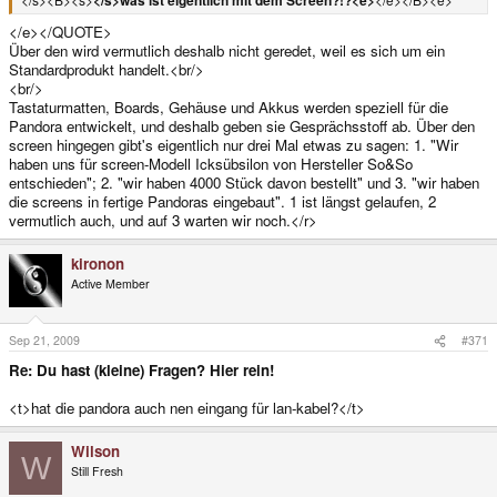
</e></QUOTE>
Über den wird vermutlich deshalb nicht geredet, weil es sich um ein
Standardprodukt handelt.<br/>
<br/>
Tastaturmatten, Boards, Gehäuse und Akkus werden speziell für die
Pandora entwickelt, und deshalb geben sie Gesprächsstoff ab. Über den
screen hingegen gibt's eigentlich nur drei Mal etwas zu sagen: 1. "Wir
haben uns für screen-Modell Icksübsilon von Hersteller So&So
entschieden"; 2. "wir haben 4000 Stück davon bestellt" und 3. "wir haben
die screens in fertige Pandoras eingebaut". 1 ist längst gelaufen, 2
vermutlich auch, und auf 3 warten wir noch.</r>
kironon
Active Member
Sep 21, 2009
#371
Re: Du hast (kleine) Fragen? Hier rein!
<t>hat die pandora auch nen eingang für lan-kabel?</t>
Wilson
W
Still Fresh