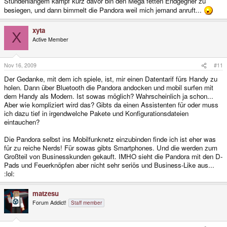
Stundenlangem kampf kurz davor bin den Mega fetten Endgegner zu
besiegen, und dann bimmelt die Pandora weil mich jemand anruft...
xyta
X
Active Member
Nov 16, 2009
#11
Der Gedanke, mit dem ich spiele, ist, mir einen Datentarif fürs Handy zu
holen. Dann über Bluetooth die Pandora andocken und mobil surfen mit
dem Handy als Modem. Ist sowas möglich? Wahrscheinlich ja schon...
Aber wie kompliziert wird das? Gibts da einen Assistenten für oder muss
ich dazu tief in irgendwelche Pakete und Konfigurationsdateien
eintauchen?
Die Pandora selbst ins Mobilfunknetz einzubinden finde ich ist eher was
für zu reiche Nerds! Für sowas gibts Smartphones. Und die werden zum
Großteil von Businesskunden gekauft. IMHO sieht die Pandora mit den D-
Pads und Feuerknöpfen aber nicht sehr seriös und Business-Like aus...
:lol:
matzesu
Forum Addict!
Staff member