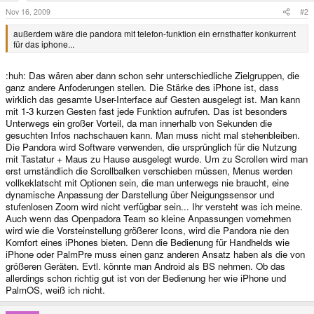
Nov 16, 2009
#2
außerdem wäre die pandora mit telefon-funktion ein ernsthafter konkurrent
für das iphone...
:huh: Das wären aber dann schon sehr unterschiedliche Zielgruppen, die
ganz andere Anfoderungen stellen. Die Stärke des iPhone ist, dass
wirklich das gesamte User-Interface auf Gesten ausgelegt ist. Man kann
mit 1-3 kurzen Gesten fast jede Funktion aufrufen. Das ist besonders
Unterwegs ein großer Vorteil, da man innerhalb von Sekunden die
gesuchten Infos nachschauen kann. Man muss nicht mal stehenbleiben.
Die Pandora wird Software verwenden, die ursprünglich für die Nutzung
mit Tastatur + Maus zu Hause ausgelegt wurde. Um zu Scrollen wird man
erst umständlich die Scrollbalken verschieben müssen, Menus werden
vollkeklatscht mit Optionen sein, die man unterwegs nie braucht, eine
dynamische Anpassung der Darstellung über Neigungssensor und
stufenlosen Zoom wird nicht verfügbar sein... Ihr versteht was ich meine.
Auch wenn das Openpadora Team so kleine Anpassungen vornehmen
wird wie die Vorsteinstellung größerer Icons, wird die Pandora nie den
Komfort eines iPhones bieten. Denn die Bedienung für Handhelds wie
iPhone oder PalmPre muss einen ganz anderen Ansatz haben als die von
größeren Geräten. Evtl. könnte man Android als BS nehmen. Ob das
allerdings schon richtig gut ist von der Bedienung her wie iPhone und
PalmOS, weiß ich nicht.