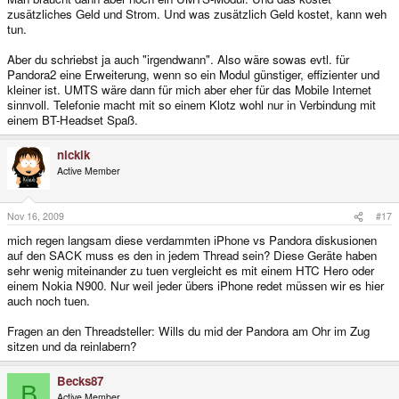
zusätzliches Geld und Strom. Und was zusätzlich Geld kostet, kann weh
tun.
Aber du schriebst ja auch "irgendwann". Also wäre sowas evtl. für
Pandora2 eine Erweiterung, wenn so ein Modul günstiger, effizienter und
kleiner ist. UMTS wäre dann für mich aber eher für das Mobile Internet
sinnvoll. Telefonie macht mit so einem Klotz wohl nur in Verbindung mit
einem BT-Headset Spaß.
nickik
Active Member
Nov 16, 2009
#17
mich regen langsam diese verdammten iPhone vs Pandora diskusionen
auf den SACK muss es den in jedem Thread sein? Diese Geräte haben
sehr wenig miteinander zu tuen vergleicht es mit einem HTC Hero oder
einem Nokia N900. Nur weil jeder übers iPhone redet müssen wir es hier
auch noch tuen.
Fragen an den Threadsteller: Wills du mid der Pandora am Ohr im Zug
sitzen und da reinlabern?
Becks87
B
Active Member