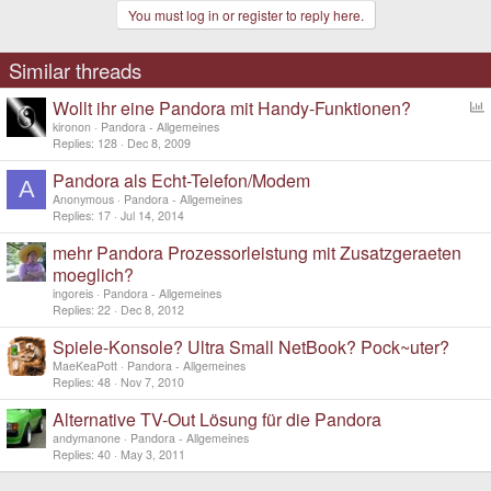
You must log in or register to reply here.
Similar threads
Wollt ihr eine Pandora mit Handy-Funktionen?
o
kironon
Pandora - Allgemeines
l
Replies
128
Dec 8, 2009
l
Pandora als Echt-Telefon/Modem
A
Anonymous
Pandora - Allgemeines
Replies
17
Jul 14, 2014
mehr Pandora Prozessorleistung mit Zusatzgeraeten
moeglich?
ingoreis
Pandora - Allgemeines
Replies
22
Dec 8, 2012
Spiele-Konsole? Ultra Small NetBook? Pock~uter?
MaeKeaPott
Pandora - Allgemeines
Replies
48
Nov 7, 2010
Alternative TV-Out Lösung für die Pandora
andymanone
Pandora - Allgemeines
Replies
40
May 3, 2011