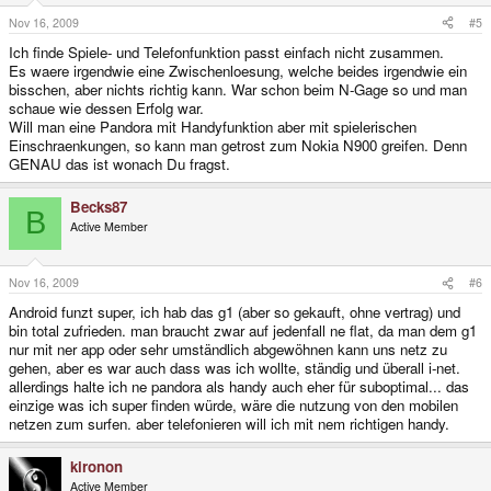
Nov 16, 2009
#5
Ich finde Spiele- und Telefonfunktion passt einfach nicht zusammen.
Es waere irgendwie eine Zwischenloesung, welche beides irgendwie ein
bisschen, aber nichts richtig kann. War schon beim N-Gage so und man
schaue wie dessen Erfolg war.
Will man eine Pandora mit Handyfunktion aber mit spielerischen
Einschraenkungen, so kann man getrost zum Nokia N900 greifen. Denn
GENAU das ist wonach Du fragst.
Becks87
B
Active Member
Nov 16, 2009
#6
Android funzt super, ich hab das g1 (aber so gekauft, ohne vertrag) und
bin total zufrieden. man braucht zwar auf jedenfall ne flat, da man dem g1
nur mit ner app oder sehr umständlich abgewöhnen kann uns netz zu
gehen, aber es war auch dass was ich wollte, ständig und überall i-net.
allerdings halte ich ne pandora als handy auch eher für suboptimal... das
einzige was ich super finden würde, wäre die nutzung von den mobilen
netzen zum surfen. aber telefonieren will ich mit nem richtigen handy.
kironon
Active Member