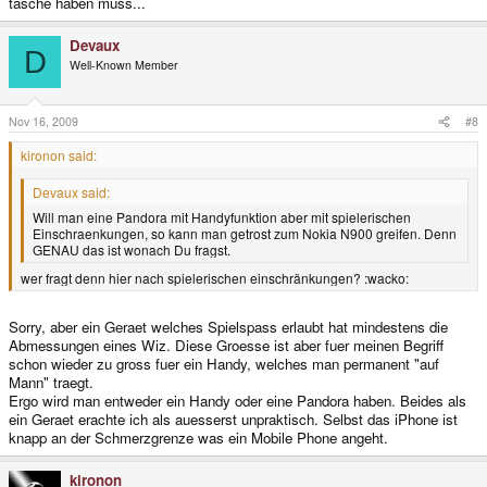
tasche haben muss...
Devaux
D
Well-Known Member
Nov 16, 2009
#8
kironon said:
Devaux said:
Will man eine Pandora mit Handyfunktion aber mit spielerischen
Einschraenkungen, so kann man getrost zum Nokia N900 greifen. Denn
GENAU das ist wonach Du fragst.
wer fragt denn hier nach spielerischen einschränkungen? :wacko:
Sorry, aber ein Geraet welches Spielspass erlaubt hat mindestens die
Abmessungen eines Wiz. Diese Groesse ist aber fuer meinen Begriff
schon wieder zu gross fuer ein Handy, welches man permanent "auf
Mann" traegt.
Ergo wird man entweder ein Handy oder eine Pandora haben. Beides als
ein Geraet erachte ich als auesserst unpraktisch. Selbst das iPhone ist
knapp an der Schmerzgrenze was ein Mobile Phone angeht.
kironon