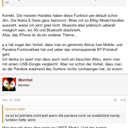
^^
Korrekt. Die meisten Handies haben diese Funktion per default schon
drin. Die Nokia E-Serie ganz bestimmt. Wies mit so Billig-/Mode-Handies
aussieht, weiss ich jetzt grad nicht. Muesste aber praktisch ueberall
moeglich sein, wo 3G und Bluetooth draufsteht.
Ahja, das iPhone ist da ein anderes Thema...
p.s hat sogar den Vorteil, dass man so getrennte Akkus fuer Mobile- und
Pandora-Funtionalitaet hat und ueber das stromsparende BT-Protokoll
geht.
Ich denke so spart man dann auch noch ein bisschen Akku, wenn man
mit einem USB-Dongle vergleicht. Aber nur schon der Vorteil, dass man
an der Pandora waehrend des Surfens nichts rumhaengen hat, ist enorm.
Morchel
Member
Nov 16, 2009
#16
kironon said:
na es tut jednfalls nicht weh wenn die pandora noch ne zusätzliche handy-
funktion hätte :wink:
Man braucht dann aber noch ein UMTS-Modul. Und das kostet