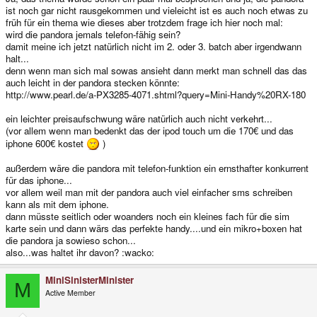
ist noch gar nicht rausgekommen und vieleicht ist es auch noch etwas zu
früh für ein thema wie dieses aber trotzdem frage ich hier noch mal:
wird die pandora jemals telefon-fähig sein?
damit meine ich jetzt natürlich nicht im 2. oder 3. batch aber irgendwann
halt...
denn wenn man sich mal sowas ansieht dann merkt man schnell das das
auch leicht in der pandora stecken könnte:
http://www.pearl.de/a-PX3285-4071.shtml?query=Mini-Handy%20RX-180
ein leichter preisaufschwung wäre natürlich auch nicht verkehrt...
(vor allem wenn man bedenkt das der ipod touch um die 170€ und das
iphone 600€ kostet
)
außerdem wäre die pandora mit telefon-funktion ein ernsthafter konkurrent
für das iphone...
vor allem weil man mit der pandora auch viel einfacher sms schreiben
kann als mit dem iphone.
dann müsste seitlich oder woanders noch ein kleines fach für die sim
karte sein und dann wärs das perfekte handy....und ein mikro+boxen hat
die pandora ja sowieso schon...
also...was haltet ihr davon? :wacko:
MiniSinisterMinister
M
Active Member