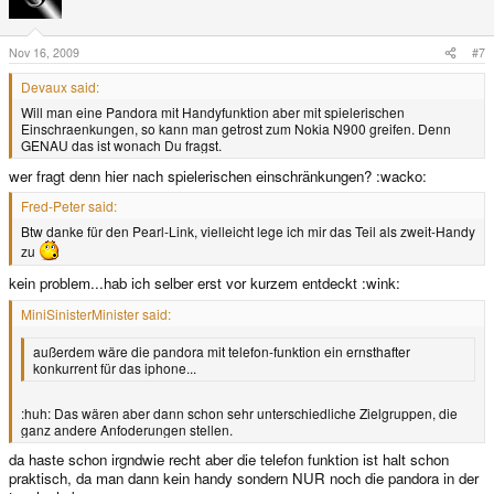
Nov 16, 2009
#7
Devaux said:
Will man eine Pandora mit Handyfunktion aber mit spielerischen
Einschraenkungen, so kann man getrost zum Nokia N900 greifen. Denn
GENAU das ist wonach Du fragst.
wer fragt denn hier nach spielerischen einschränkungen? :wacko:
Fred-Peter said:
Btw danke für den Pearl-Link, vielleicht lege ich mir das Teil als zweit-Handy
zu
kein problem...hab ich selber erst vor kurzem entdeckt :wink:
MiniSinisterMinister said:
außerdem wäre die pandora mit telefon-funktion ein ernsthafter
konkurrent für das iphone...
:huh: Das wären aber dann schon sehr unterschiedliche Zielgruppen, die
ganz andere Anfoderungen stellen.
da haste schon irgndwie recht aber die telefon funktion ist halt schon
praktisch, da man dann kein handy sondern NUR noch die pandora in der