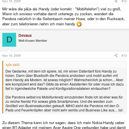
Nov 16, 2009
#12
Mir wäre die p&|a als Handy (oder korrekt : "Mobiltelefon") viel zu groß,
Wenn ich sovieso vorhabe damit unterwgs zu zocken, wandert die
Pandora natürlich in die Seitentasch meiner Hose, oder in den Rucksack,
aber zum telefonieren nehm ich mein handy
Devaux
D
Well-Known Member
Nov 16, 2009
#13
xyta said:
Der Gedanke, mit dem ich spiele, ist, mir einen Datentarif fürs Handy zu
holen. Dann über Bluetooth die Pandora andocken und mobil surfen mit
dem Handy als Modem. Ist sowas möglich? Wahrscheinlich ja schon... Aber
wie kompliziert wird das? Gibts da einen Assistenten für oder muss ich dazu
tief in irgendwelche Pakete und Konfigurationsdateien eintauchen?
Die Pandora selbst ins Mobilfunknetz einzubinden finde ich ist eher was für
zu reiche Nerds! Für sowas gibts Smartphones. Und die werden zum
Großteil von Businesskunden gekauft. IMHO sieht die Pandora mit den D-
Pads und Feuerknöpfen aber nicht sehr seriös und Business-Like aus... :lol:
Zu diesem Thema kann ich nur sagen, dass ich mein Nokia-Handy ueber
einen BT-Adapter mit meinem Acer Aspire One verbunden habe und damit