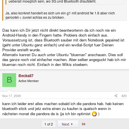
ueberall moeglich sein, wo 3G und Bluetooth draufsteht.
Ja, also konkret handelt es sich um ein g1 mit android fw 1.6 aber nich
gerootet-> zuviel schiss es zu bricken.
Das kann ich Dir jetzt nicht direkt beantwortenm da ich noch nie ein
Android-Handy in den Fingern hatte. Probiers doch einfach aus.
Voraussetzung ist, dass Bluetooth sauber mit dem Notebook gepaired ist
(geht unter Ubuntu ganz einfach) und ein wvdial-Script fuer Deinen
Provider erstellt wurde.
Alternativ kannst Du auch unter Ubuntu "blueman" anschauen. Dies soll
das ganze noch viel einfacher machen. Aber selber angeguckt hab ich mir
blueman noch nicht. Einfach in den Wikis stoebern.
Becks87
B
Active Member
Nov 17, 2009
#20
kann ich leider erst alles machen sobald ich die pandora hab. hab keinen
bluetooth stick und jetz extra einen zu kaufen is quatsch wenn in
nächsten monat die pandora da is (ja ich bin optimist
)
Last
1 of 2
Next