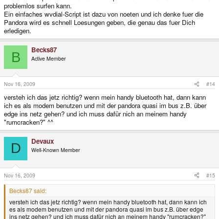
problemlos surfen kann.
Ein einfaches wvdial-Script ist dazu von noeten und ich denke fuer die
Pandora wird es schnell Loesungen geben, die genau das fuer Dich
erledigen.
Becks87
B
Active Member
Nov 16, 2009
#14
versteh ich das jetz richtig? wenn mein handy bluetooth hat, dann kann
ich es als modem benutzen und mit der pandora quasi im bus z.B. über
edge ins netz gehen? und ich muss dafür nich an meinem handy
"rumcracken?" ^^
Devaux
D
Well-Known Member
Nov 16, 2009
#15
Becks87 said:
versteh ich das jetz richtig? wenn mein handy bluetooth hat, dann kann ich
es als modem benutzen und mit der pandora quasi im bus z.B. über edge
ins netz gehen? und ich muss dafür nich an meinem handy "rumcracken?"