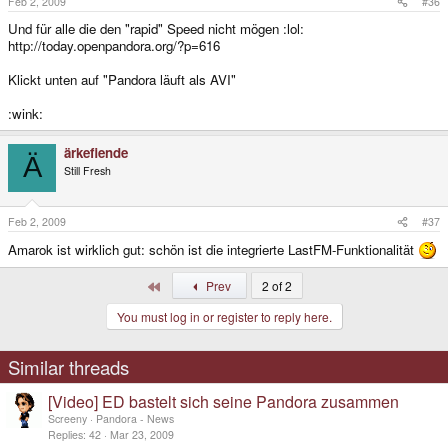
Feb 2, 2009
#36
Und für alle die den "rapid" Speed nicht mögen :lol:
http://today.openpandora.org/?p=616
Klickt unten auf "Pandora läuft als AVI"
:wink:
ärkefiende
Ä
Still Fresh
Feb 2, 2009
#37
Amarok ist wirklich gut: schön ist die integrierte LastFM-Funktionalität
First
Prev
2 of 2
You must log in or register to reply here.
Similar threads
[Video] ED bastelt sich seine Pandora zusammen
Screeny
Pandora - News
Replies
42
Mar 23, 2009