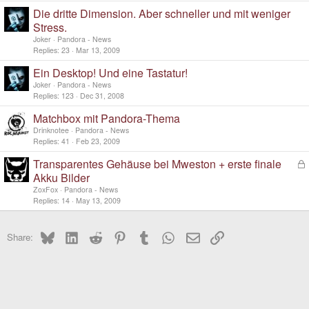
Die dritte Dimension. Aber schneller und mit weniger
Stress.
Joker
Pandora - News
Replies
23
Mar 13, 2009
Ein Desktop! Und eine Tastatur!
Joker
Pandora - News
Replies
123
Dec 31, 2008
Matchbox mit Pandora-Thema
Drinknotee
Pandora - News
Replies
41
Feb 23, 2009
Transparentes Gehäuse bei Mweston + erste finale
L
o
Akku Bilder
c
ZoxFox
Pandora - News
k
Replies
14
May 13, 2009
e
d
Bluesky
LinkedIn
Reddit
Pinterest
Tumblr
WhatsApp
Email
Link
Share: