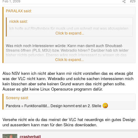
Feb 1, 2009
#29
PARALAX said:
nickik said:
Ich hoffe auf Rhythmbox für musik und um schnell mal was abzuspielen
auf VLC (+ für vids natürlich)
Click to expand...
Was mich noch interessieren würde: Kann man damit auch Shoutcast-
Streams öffnen (PLS, M3U) bzw. Webradio hören? Darüber hab ich leider
bisher nichts gefunden. Ebenso wäre noch interessant zu wissen ob das
NSV-Format von Winamp unterstützt wird, wober der Audiocodec sich hier
Click to expand...
aus einem AAC+ und der Videocodec sich auch einem VP6.2 von ON2
zusammen setzt. Mehr Infos:
Also NSV kenn ich nicht aber kann mir nicht vorstellen das es etwas gibt
http://www.moviecodec.com/topics/8304p1.html
was der VLC nicht kann. Webradio und solche sachen interessieren mich
kein bisschen aber sehe keinen Grund warum das nicht gehen sollte.
Gerade bei Letzterem mache ich mir einige Gedanken, da es selbst bei
Ausser es gibt keine Linux Opensource programm dafür.
Windows-Usern immer wieder mal Probleme damit gab. Winamp 5.x hat
den Codec inzwischen inklusive, da er mittlerweile bei den meisten
Screeny said:
Webradios zum Standard geworden ist. Auch VLC-Player bringt diese
Pandora = Funktionalität... Design kommt erst an 2. Stelle
Unterstützung von Haus aus mit. Gibt es für XMMS auch ein Plugin dafür
oder muß bzw. kann man dafür auch die normale "Sourcecode" Version von
der offiziellen Homepage nehmen? Denke, das die bestimmt dann noch auf
Versehe nicht wie du das meinst der VLC hat neuerdings ein gutes Design
die Pandora angepasst werden müßte, oder?
und ausserdem kann man für den Skins downloaden.
crasherball