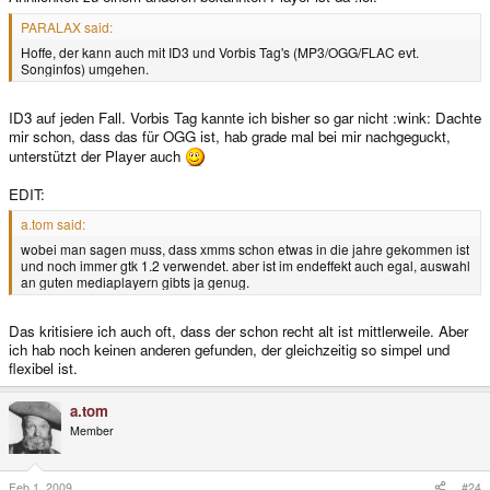
PARALAX said:
Hoffe, der kann auch mit ID3 und Vorbis Tag's (MP3/OGG/FLAC evt.
Songinfos) umgehen.
ID3 auf jeden Fall. Vorbis Tag kannte ich bisher so gar nicht :wink: Dachte
mir schon, dass das für OGG ist, hab grade mal bei mir nachgeguckt,
unterstützt der Player auch
EDIT:
a.tom said:
wobei man sagen muss, dass xmms schon etwas in die jahre gekommen ist
und noch immer gtk 1.2 verwendet. aber ist im endeffekt auch egal, auswahl
an guten mediaplayern gibts ja genug.
Das kritisiere ich auch oft, dass der schon recht alt ist mittlerweile. Aber
ich hab noch keinen anderen gefunden, der gleichzeitig so simpel und
flexibel ist.
a.tom
Member
Feb 1, 2009
#24