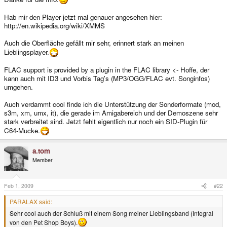
Hab mir den Player jetzt mal genauer angesehen hier:
http://en.wikipedia.org/wiki/XMMS
Auch die Oberfläche gefällt mir sehr, erinnert stark an meinen
Lieblingsplayer.
FLAC support is provided by a plugin in the FLAC library <- Hoffe, der
kann auch mit ID3 und Vorbis Tag's (MP3/OGG/FLAC evt. Songinfos)
umgehen.
Auch verdammt cool finde ich die Unterstützung der Sonderformate (mod,
s3m, xm, umx, it), die gerade im Amigabereich und der Demoszene sehr
stark verbreitet sind. Jetzt fehlt eigentlich nur noch ein SID-Plugin für
C64-Mucke.
a.tom
Member
Feb 1, 2009
#22
PARALAX said:
Sehr cool auch der Schluß mit einem Song meiner Lieblingsband (Integral
von den Pet Shop Boys).