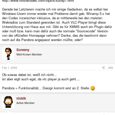
http://www.moviecodec.com/topics/8304p1.html
Gerade bei Letzterem mache ich mir einige Gedanken, da es selbst bei
Windows-Usern immer wieder mal Probleme damit gab. Winamp 5.x hat
den Codec inzwischen inklusive, da er mittlerweile bei den meisten
Webradios zum Standard geworden ist. Auch VLC-Player bringt diese
Unterstützung von Haus aus mit. Gibt es für XMMS auch ein Plugin dafür
oder muß bzw. kann man dafür auch die normale "Sourcecode" Version
von der offiziellen Homepage nehmen? Denke, das die bestimmt dann
noch auf die Pandora angepasst werden müßte, oder?
Screeny
Well-Known Member
Feb 1, 2009
#28
Ob sowas dabei ist, weiß ich nicht...
ist aber eigtl auch egal, da vlc player ja auch geht....
Pandora = Funktionalität... Design kommt erst an 2. Stelle
nickik
Active Member