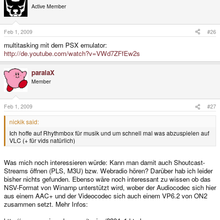
Active Member
Feb 1, 2009
#26
multitasking mit dem PSX emulator:
http://de.youtube.com/watch?v=VWd7ZFfEw2s
paralaX
Member
Feb 1, 2009
#27
nickik said:
Ich hoffe auf Rhythmbox für musik und um schnell mal was abzuspielen auf
VLC (+ für vids natürlich)
Was mich noch interessieren würde: Kann man damit auch Shoutcast-
Streams öffnen (PLS, M3U) bzw. Webradio hören? Darüber hab ich leider
bisher nichts gefunden. Ebenso wäre noch interessant zu wissen ob das
NSV-Format von Winamp unterstützt wird, wober der Audiocodec sich hier
aus einem AAC+ und der Videocodec sich auch einem VP6.2 von ON2
zusammen setzt. Mehr Infos: