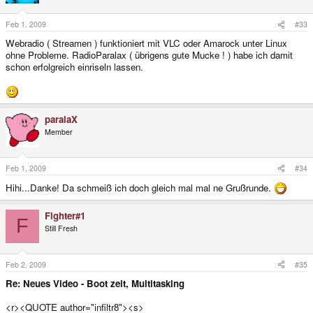
Feb 1, 2009
#33
Webradio ( Streamen ) funktioniert mit VLC oder Amarock unter Linux
ohne Probleme. RadioParalax ( übrigens gute Mucke ! ) habe ich damit
schon erfolgreich einriseln lassen.
paralaX
Member
Feb 1, 2009
#34
Hihi...Danke! Da schmeiß ich doch gleich mal mal ne Grußrunde.
Fighter#1
F
Still Fresh
Feb 2, 2009
#35
Re: Neues Video - Boot zeit, Multitasking
<r><QUOTE author="infiltr8"><s>