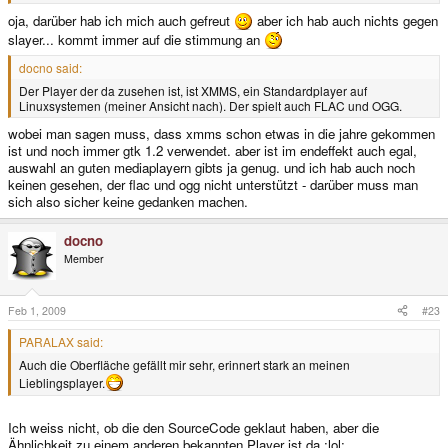
oja, darüber hab ich mich auch gefreut
aber ich hab auch nichts gegen
slayer... kommt immer auf die stimmung an
docno said:
Der Player der da zusehen ist, ist XMMS, ein Standardplayer auf
Linuxsystemen (meiner Ansicht nach). Der spielt auch FLAC und OGG.
wobei man sagen muss, dass xmms schon etwas in die jahre gekommen
ist und noch immer gtk 1.2 verwendet. aber ist im endeffekt auch egal,
auswahl an guten mediaplayern gibts ja genug. und ich hab auch noch
keinen gesehen, der flac und ogg nicht unterstützt - darüber muss man
sich also sicher keine gedanken machen.
docno
Member
Feb 1, 2009
#23
PARALAX said:
Auch die Oberfläche gefällt mir sehr, erinnert stark an meinen
Lieblingsplayer.
Ich weiss nicht, ob die den SourceCode geklaut haben, aber die
Ähnlichkeit zu einem anderen bekannten Player ist da :lol: