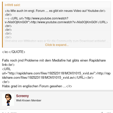
infiltr8 said:
</s>Wie auch im engl. Forum .... es gibt ein neues Video auf Youtube<br/>
<br/>
---> <URL url="http://www.youtube.com/watch?
v=Nis0OjKmGGY">http://www.youtube.com/watch?v=Nis0OjKmGGY</URL>
<br/>
<br/>
<br/>
<br/>
Und eins von MWeston was er für die Community zum Download anbietet ...
<br/>
Click to expand...
<br/>
</e></QUOTE>
---> <URL
url="http://www.mediafire.com/file/zxnnmnmljo5/MOV01015_xvid.avi">
<LINK_TEXT text="http://www.mediafire.com/file/zxnnmnmlj ...
Falls noch jmd Probleme mit dem Mediafire hat gibts einen Rapidshare
5_xvid.avi">http://www.mediafire.com/file/zxnnmnmljo5/MOV01015_xvid.avi
link<br/>
</LINK_TEXT></URL> <br/>
<URL
<br/>
url="http://rapidshare.com/files/192523118/MOV01015_xvid.avi">http://rap
mfg<br/>
idshare.com/files/192523118/MOV01015_xvid.avi</URL><br/>
tom<e>
<br/>
Habs grad im englischen Forum gesehen ...</r>
Screeny
Well-Known Member