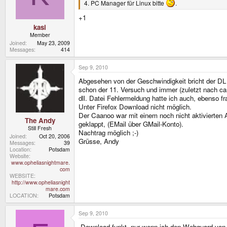
4. PC Manager für Linux bitte
.
+1
kasi
Member
Joined
May 23, 2009
Messages
414
Sep 9, 2010
Abgesehen von der Geschwindigkeit bricht der DL
schon der 11. Versuch und immer (zuletzt nach c
dll. Datei Fehlermeldung hatte ich auch, ebenso f
Unter Firefox Download nicht möglich.
Der Caanoo war mit einem noch nicht aktivierten 
The Andy
geklappt, (EMail über GMail-Konto).
Still Fresh
Nachtrag möglich ;-)
Joined
Oct 20, 2006
Grüsse, Andy
Messages
39
Location
Potsdam
Website
www.opheliasnightmare.
com
WEBSITE
http://www.opheliasnight
mare.com
LOCATION
Potsdam
Sep 9, 2010
-Download funkt. nur wenn ich den Webguard von A