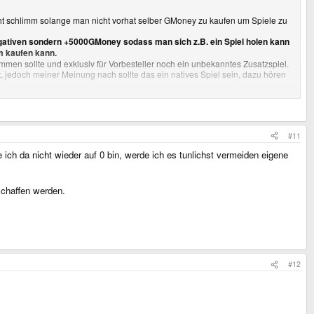
ht schlimm solange man nicht vorhat selber GMoney zu kaufen um Spiele zu
gativen sondern +5000GMoney sodass man sich z.B. ein Spiel holen kann
m kaufen kann.
men sollte und exklusiv für Vorbesteller noch ein unbekanntes Zusatzspiel.
, jedoch meiner Meinung nach sollte das ein natives Spiel sein, dazu hören
#11
 ich da nicht wieder auf 0 bin, werde ich es tunlichst vermeiden eigene
schaffen werden.
#12