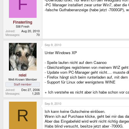
F
-PC Manager installiert zwar unter Win7, aber di
-falsche Guthabenanzeige (habe jetzt -7000GP), 
Finsterling
Still Fresh
Joined
Aug 20, 2010
Messages
70
Sep 9, 2010
Unter Windows XP
- Speile laufen nicht auf dem Caanoo
- Gleichzeitiges registrieren von meinem WIZ geht
- Update vom PC-Manager geht nicht.... musste di
relei
- Firefox hängt sich beim runterladen auf, mit dem
Well-Known Member
- Support für Linux oder wenigstens WINE
Staff member
Joined
Dec 27, 2006
+ Ich verstehe es nicht aber ich habe schon vor
Messages
1,205
Sep 9, 2010
R
Ich kann keine Gutscheine einlösen.
Wenn ich auf Purchase klicke, geht bei mir das da
Aber das Eingabefeld wird wohl nicht richtig darge
Habs blind versucht, besitze jetzt aber -7000G.