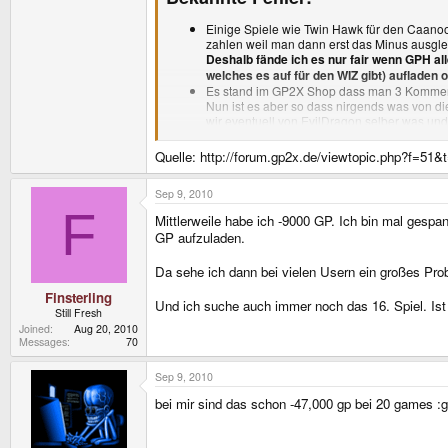
Einige Spiele wie Twin Hawk für den Caanoo
zahlen weil man dann erst das Minus ausgle
Deshalb fände ich es nur fair wenn GPH a
welches es auf für den WIZ gibt) aufladen
Es stand im GP2X Shop dass man 3 Kommerziel
Nun ist es aber so dass nirgends was von di
wir eventuell von EvilDragon selber was u
Es ist nicht möglich die USB Verbindung So
Quelle: http://forum.gp2x.de/viewtopic.php?f=51
Sep 9, 2010
F
Mittlerweile habe ich -9000 GP. Ich bin mal gespan
GP aufzuladen.
Da sehe ich dann bei vielen Usern ein großes Prob
Finsterling
Und ich suche auch immer noch das 16. Spiel. Ist 
Still Fresh
Joined
Aug 20, 2010
Messages
70
Sep 9, 2010
bei mir sind das schon -47,000 gp bei 20 games :gr