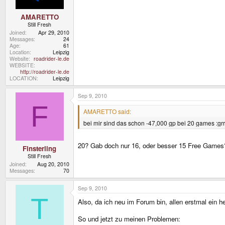
AMARETTO
Still Fresh
Joined
Apr 29, 2010
Messages
24
Age
61
Location
Leipzig
Website
roadrider-le.de
WEBSITE
http://roadrider-le.de
LOCATION
Leipzig
Sep 9, 2010
F
AMARETTO said:
bei mir sind das schon -47,000 gp bei 20 games :grr
20? Gab doch nur 16, oder besser 15 Free Games
Finsterling
Still Fresh
Joined
Aug 20, 2010
Messages
70
Sep 9, 2010
T
Also, da ich neu im Forum bin, allen erstmal ein 
So und jetzt zu meinen Problemen: