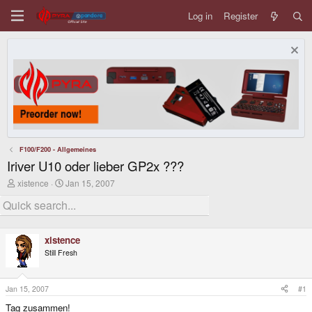
Log in
Register
F100/F200 - Allgemeines
Iriver U10 oder lieber GP2x ???
T
S
xistence
Jan 15, 2007
h
t
r
a
e
r
a
t
d
d
xistence
s
a
Still Fresh
t
t
a
e
r
t
Jan 15, 2007
#1
e
Tag zusammen!
r