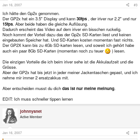
Jan 16, 2007
#3
Ich hätte den Gp2x genommen.
Der GP2x hat ein 3.5" Display und kann
30fps
, der iriver nur 2.2" und nur
15fps
. Aber beide haben die gleiche Auflösung.
Dadurch erscheint das Video auf dem iriver ein bisschen ruckelig.
Noch kommt der Vorteil dazu das der Gp2x SD-Karten liest und keinen
eingebauten Speicher hat. Und SD-Karten kosten momentan fast nichts.
Der GP2X kann bis zu 4Gb SD-karten lesen, und soweit ich gehört habe
auch ein paar 8Gb SD-Karten (momentan noch zu teuer
) lesen.
Die einzigen Vorteile die ich beim iriver sehe ist die Akkulaufzeit und die
Grösse.
Aber der GP2x hat bis jetzt in jeder meiner Jackentaschen gepast, und ich
nehme mir immer 2 ersatzakkus mit.
Aber entscheiden musst du dich
das ist nur meine meinung
.
EDIT: Ich muss schneller tippen lernen
johnnysnet
Active Member
Jan 16, 2007
#4