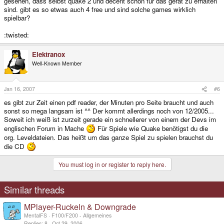
gesehen, dass selbst quake 2 und decent schon für das gerät zu erhalten
sind. gibt es so etwas auch 4 free und sind solche games wirklich
spielbar?
:twisted:
Elektranox
Well-Known Member
Jan 16, 2007
#6
es gibt zur Zeit einen pdf reader, der Minuten pro Seite braucht und auch
sonst so mega langsam ist ^^ Der kommt allerdings noch von 12/2005...
Soweit ich weiß ist zurzeit gerade ein schnellerer von einem der Devs im
englischen Forum in Mache
Für Spiele wie Quake benötigst du die
org. Leveldateien. Das heißt um das ganze Spiel zu spielen brauchst du
die CD
You must log in or register to reply here.
Similar threads
MPlayer-Ruckeln & Downgrade
MentalFS
F100/F200 - Allgemeines
Replies
8
Oct 29, 2006