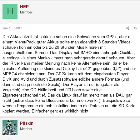
HEP
H
Member
Jan 16, 2007
#2
Die Akkulaufzeit ist natürlich schon eine Schwäche vom GP2x, aber mit
einem Vierer-Pack guter Akkus sollte man eigentlich 8 Stunden Videos
schauen können oder bis zu 20 Stunden Musik hören mit
ausgeschaltetem Screen. Das Display hat IMHO eine sehr gute Qualität,
allerdings - kleines Manko - muss man sehr gerade darauf schauen. Aber
der iRiver kann meiner Meinung nach keine Alternative sein, da er bei
gleicher Auflösung ein kleineres Display hat (2,2" gegenüber 3,5") und nur
MPEG4 abspielen kann. Der GP2X kann mit dem eingebauten Player
DivX und Xvid und durch Zusatzsoftware etliche andere Formate (und
dann sind da ja noch die Spiele). Der Player ist nur (ungefähr als
Vergleich) eine CD-Hülle breit und 2/3 hoch sowie eine
Zigarettenschachtel tief. Das da Linux drauf ist merkt man als DAU gar
nicht (außer dass keine Bluescreens kommen :wink: ). Beispielsweise
werden Programme einfach installiert indem die Dateien auf die SD-Karte
kopiert werden. Einfacher geht es wirklich nicht.
Pliskin
Member