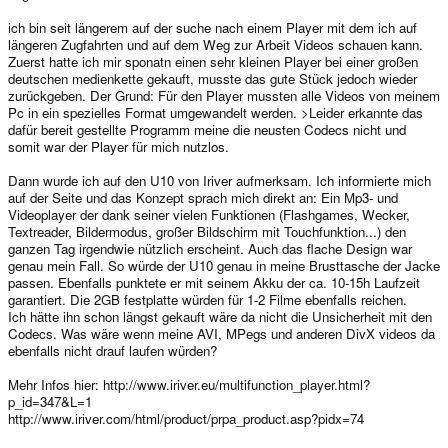
ich bin seit längerem auf der suche nach einem Player mit dem ich auf
längeren Zugfahrten und auf dem Weg zur Arbeit Videos schauen kann.
Zuerst hatte ich mir sponatn einen sehr kleinen Player bei einer großen
deutschen medienkette gekauft, musste das gute Stück jedoch wieder
zurückgeben. Der Grund: Für den Player mussten alle Videos von meinem
Pc in ein spezielles Format umgewandelt werden. >Leider erkannte das
dafür bereit gestellte Programm meine die neusten Codecs nicht und
somit war der Player für mich nutzlos.
Dann wurde ich auf den U10 von Iriver aufmerksam. Ich informierte mich
auf der Seite und das Konzept sprach mich direkt an: Ein Mp3- und
Videoplayer der dank seiner vielen Funktionen (Flashgames, Wecker,
Textreader, Bildermodus, großer Bildschirm mit Touchfunktion...) den
ganzen Tag irgendwie nützlich erscheint. Auch das flache Design war
genau mein Fall. So würde der U10 genau in meine Brusttasche der Jacke
passen. Ebenfalls punktete er mit seinem Akku der ca. 10-15h Laufzeit
garantiert. Die 2GB festplatte würden für 1-2 Filme ebenfalls reichen.
Ich hätte ihn schon längst gekauft wäre da nicht die Unsicherheit mit den
Codecs. Was wäre wenn meine AVI, MPegs und anderen DivX videos da
ebenfalls nicht drauf laufen würden?
Mehr Infos hier: http://www.iriver.eu/multifunction_player.html?
p_id=347&L=1
http://www.iriver.com/html/product/prpa_product.asp?pidx=74