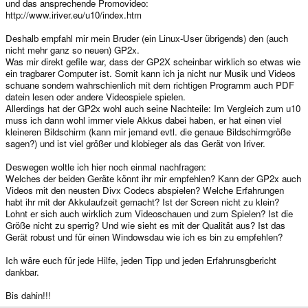
und das ansprechende Promovideo:
http://www.iriver.eu/u10/index.htm
Deshalb empfahl mir mein Bruder (ein Linux-User übrigends) den (auch
nicht mehr ganz so neuen) GP2x.
Was mir direkt gefile war, dass der GP2X scheinbar wirklich so etwas wie
ein tragbarer Computer ist. Somit kann ich ja nicht nur Musik und Videos
schuane sondern wahrschienlich mit dem richtigen Programm auch PDF
datein lesen oder andere Videospiele spielen.
Allerdings hat der GP2x wohl auch seine Nachteile: Im Vergleich zum u10
muss ich dann wohl immer viele Akkus dabei haben, er hat einen viel
kleineren Bildschirm (kann mir jemand evtl. die genaue Bildschirmgröße
sagen?) und ist viel größer und klobieger als das Gerät von Iriver.
Deswegen woltle ich hier noch einmal nachfragen:
Welches der beiden Geräte könnt ihr mir empfehlen? Kann der GP2x auch
Videos mit den neusten Divx Codecs abspielen? Welche Erfahrungen
habt ihr mit der Akkulaufzeit gemacht? Ist der Screen nicht zu klein?
Lohnt er sich auch wirklich zum Videoschauen und zum Spielen? Ist die
Größe nicht zu sperrig? Und wie sieht es mit der Qualität aus? Ist das
Gerät robust und für einen Windowsdau wie ich es bin zu empfehlen?
Ich wäre euch für jede Hilfe, jeden Tipp und jeden Erfahrunsgbericht
dankbar.
Bis dahin!!!