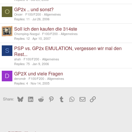
GP2x .. und sonst?
O
Oncer
F100/F200 - Allgemeines
Replies
11
Jul 26, 2006
Soll ich den kaufen die 314ste
Chomping-Nazgul
F100/F200 - Allgemeines
Replies
12
Apr 10, 2007
PSP vs. GP2x EMULATION, vergessen wir mal den
S
Rest...
shah
F100/F200 - Allgemeines
Replies
75
Jan 9, 2006
GP2X und viele Fragen
D
dercmdr
F100/F200 - Allgemeines
Replies
4
Nov 14, 2005
Bluesky
LinkedIn
Reddit
Pinterest
Tumblr
WhatsApp
Email
Link
Share: