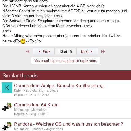
hat mir echt geholfen.<br/>
Die 128MB Karten wurden erkannt aber die 4 GB nicht.<br/>
Nächster Schritt ist mich nochmal mit ADF2Disk vertraut zu machen und
viele Disketten neu bespielen.<br/>
Die Software für die Festplatte entnehme ich den guten alten Amiga+
CDs,von denen hab ich hier on Mass erworben.<br/>
<br/>
Heute Mittag wird mehr probiert,aber jetzt erstmal arbeiten bis 14 Uhr
heute <E>
</E></r>
First
Last
Prev
13 of 16
Next
You must log in or register to reply here.
Similar threads
Commodore Amiga: Brauche Kaufberatung
K
Kiste
Retro-Gaming-Hardware
Replies
4
Nov 20, 2013
Commodore 64 Kram
MrLimatex
Marktplatz
Replies
5
Aug 9, 2013
Pandora - Welches OS und was muss ich beachten?
MrLimatex
Pandora - Allgemeines