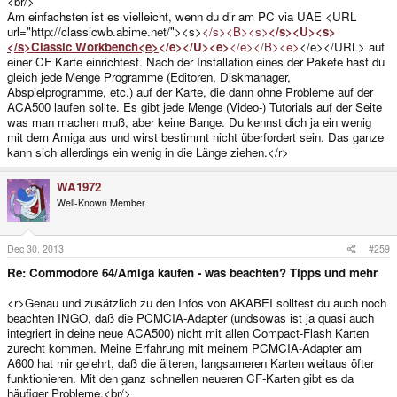
<br/>
Am einfachsten ist es vielleicht, wenn du dir am PC via UAE <URL
url="http://classicwb.abime.net/"><s>
</s><B><s>
</s><U><s>
</s>Classic Workbench<e>
</e></U><e>
</e></B><e>
</e></URL> auf
einer CF Karte einrichtest. Nach der Installation eines der Pakete hast du
gleich jede Menge Programme (Editoren, Diskmanager,
Abspielprogramme, etc.) auf der Karte, die dann ohne Probleme auf der
ACA500 laufen sollte. Es gibt jede Menge (Video-) Tutorials auf der Seite
was man machen muß, aber keine Bange. Du kennst dich ja ein wenig
mit dem Amiga aus und wirst bestimmt nicht überfordert sein. Das ganze
kann sich allerdings ein wenig in die Länge ziehen.</r>
WA1972
Well-Known Member
Dec 30, 2013
#259
Re: Commodore 64/Amiga kaufen - was beachten? Tipps und mehr
<r>Genau und zusätzlich zu den Infos von AKABEI solltest du auch noch
beachten INGO, daß die PCMCIA-Adapter (undsowas ist ja quasi auch
integriert in deine neue ACA500) nicht mit allen Compact-Flash Karten
zurecht kommen. Meine Erfahrung mit meinem PCMCIA-Adapter am
A600 hat mir gelehrt, daß die älteren, langsameren Karten weitaus öfter
funktionieren. Mit den ganz schnellen neueren CF-Karten gibt es da
häufiger Probleme.<br/>