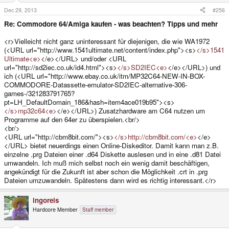
Dec 29, 2013
#256
Re: Commodore 64/Amiga kaufen - was beachten? Tipps und mehr
<r>Vielleicht nicht ganz uninteressant für diejenigen, die wie WA1972
(<URL url="http://www.1541ultimate.net/content/index.php"><s>
</s>1541
Ultimate<e>
</e></URL> und/oder <URL
url="http://sd2iec.co.uk/id4.html"><s>
</s>SD2IEC<e>
</e></URL>) und
ich (<URL url="http://www.ebay.co.uk/itm/MP32C64-NEW-IN-BOX-
COMMODORE-Datassette-emulator-SD2IEC-alternative-306-
games-/321283791765?
pt=LH_DefaultDomain_186&hash=item4ace019b95"><s>
</s>mp32c64<e>
</e></URL>) Zusatzhardware am C64 nutzen um
Programme auf den 64er zu überspielen.<br/>
<br/>
<URL url="http://cbm8bit.com/"><s>
</s>http://cbm8bit.com/<e>
</e>
</URL> bietet neuerdings einen Online-Diskeditor. Damit kann man z.B.
einzelne .prg Dateien einer .d64 Diskette auslesen und in eine .d81 Datei
umwandeln. Ich muß mich selbst noch ein wenig damit beschäftigen,
angekündigt für die Zukunft ist aber schon die Möglichkeit .crt in .prg
Dateien umzuwandeln. Spätestens dann wird es richtig interessant.</r>
ingoreis
Hardcore Member
Staff member