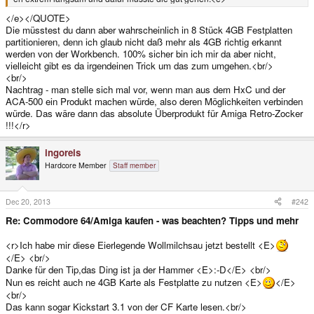
</e></QUOTE>
Die müsstest du dann aber wahrscheinlich in 8 Stück 4GB Festplatten
partitionieren, denn ich glaub nicht daß mehr als 4GB richtig erkannt
werden von der Workbench. 100% sicher bin ich mir da aber nicht,
vielleicht gibt es da irgendeinen Trick um das zum umgehen.<br/>
<br/>
Nachtrag - man stelle sich mal vor, wenn man aus dem HxC und der
ACA-500 ein Produkt machen würde, also deren Möglichkeiten verbinden
würde. Das wäre dann das absolute Überprodukt für Amiga Retro-Zocker
!!!</r>
ingoreis
Hardcore Member
Staff member
Dec 20, 2013
#242
Re: Commodore 64/Amiga kaufen - was beachten? Tipps und mehr
<r>Ich habe mir diese Eierlegende Wollmilchsau jetzt bestellt <E>
</E> <br/>
Danke für den Tip,das Ding ist ja der Hammer <E>:-D</E> <br/>
Nun es reicht auch ne 4GB Karte als Festplatte zu nutzen <E>
</E>
<br/>
Das kann sogar Kickstart 3.1 von der CF Karte lesen.<br/>