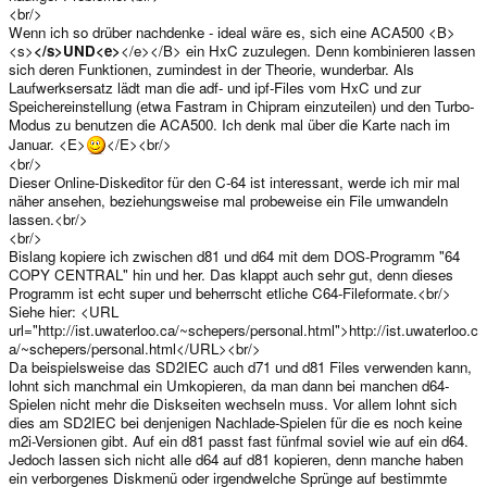
<br/>
Wenn ich so drüber nachdenke - ideal wäre es, sich eine ACA500 <B>
<s>
</s>UND<e>
</e></B> ein HxC zuzulegen. Denn kombinieren lassen
sich deren Funktionen, zumindest in der Theorie, wunderbar. Als
Laufwerksersatz lädt man die adf- und ipf-Files vom HxC und zur
Speichereinstellung (etwa Fastram in Chipram einzuteilen) und den Turbo-
Modus zu benutzen die ACA500. Ich denk mal über die Karte nach im
Januar. <E>
</E><br/>
<br/>
Dieser Online-Diskeditor für den C-64 ist interessant, werde ich mir mal
näher ansehen, beziehungsweise mal probeweise ein File umwandeln
lassen.<br/>
<br/>
Bislang kopiere ich zwischen d81 und d64 mit dem DOS-Programm "64
COPY CENTRAL" hin und her. Das klappt auch sehr gut, denn dieses
Programm ist echt super und beherrscht etliche C64-Fileformate.<br/>
Siehe hier: <URL
url="http://ist.uwaterloo.ca/~schepers/personal.html">http://ist.uwaterloo.c
a/~schepers/personal.html</URL><br/>
Da beispielsweise das SD2IEC auch d71 und d81 Files verwenden kann,
lohnt sich manchmal ein Umkopieren, da man dann bei manchen d64-
Spielen nicht mehr die Diskseiten wechseln muss. Vor allem lohnt sich
dies am SD2IEC bei denjenigen Nachlade-Spielen für die es noch keine
m2i-Versionen gibt. Auf ein d81 passt fast fünfmal soviel wie auf ein d64.
Jedoch lassen sich nicht alle d64 auf d81 kopieren, denn manche haben
ein verborgenes Diskmenü oder irgendwelche Sprünge auf bestimmte