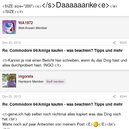
</s>Daaaaaanke<e>
<SIZE size="200"><s>
</e>
</SIZE></r>
WA1972
Well-Known Member
Dec 20, 2013
#243
Re: Commodore 64/Amiga kaufen - was beachten? Tipps und mehr
<t>Kannst ja mal einen Bericht hier schreiben, wenn du das Ding hast und
alles durchprobiert hast, INGO.</t>
ingoreis
Hardcore Member
Staff member
Dec 20, 2013
#244
Re: Commodore 64/Amiga kaufen - was beachten? Tipps und mehr
<r>gerne,ich hab selbst noch nichtmal alles kapiert was das Ding noch
hat.<br/>
Warte noch auf paar Antworten von meinem Post <E>
</E><br/>