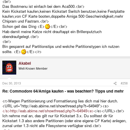
<br/>
Das Bootmenu ist einfach bei dem Aca500.<br/>
Kein Kickstart kaufen,keinen Kickstart Switch benutzen,keine Festplatte
kaufen,von CF Karte booten,doppelte Amiga 500 Geschwindigkeit,mehr
Chipram und Fastram.<br/>
Schon geil das Ding <E>
</E><br/>
Hab damit meine Katze nicht drauftappt ein Brillenputztuch
obendraufgelegt.<br/>
<br/>
Bin gespannt auf Partitionstips und welche Partitionstypen ich nutzen
sollte. <E>
</E></r>
Akabei
Well-Known Member
Dec 30, 2013
#258
Re: Commodore 64/Amiga kaufen - was beachten? Tipps und mehr
<r>Wegen Partitionierung und Formattierung lies dich mal hier durch.
<URL url="http://eab.abime.net/showthread.php?t=64949"><s>
</s>http://eab.abime.net/showthread.php?t=64949<e>
</e></URL><br/>
Ich nehme mal an, das gilt nur für Kickstart 3.x. Du solltest dir für
Kickstart 1.3 also andere Partitionen (oder eine eigene CF Karte) anlegen,
zumal unter 1.3 nicht alle Filesysteme verfügbar sind.<br/>