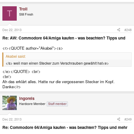
Troll
T
Still Fresh
Dec 22, 2013
#248
Re: AW: Commodore 64/Amiga kaufen - was beachten? Tipps und
<r><QUOTE author="Akabei"><s>
Akabei said:
</s> weil man einen Stecker zum Verschrauben gewählt hat<e>
</e></QUOTE> <br/>
<br/>
Ah das erklärt alles. Hatte nur die vergossenen Stecker im Kopf.
Danke</r>
ingoreis
Hardcore Member
Staff member
Dec 22, 2013
#249
Re: Commodore 64/Amiga kaufen - was beachten? Tipps und mehr