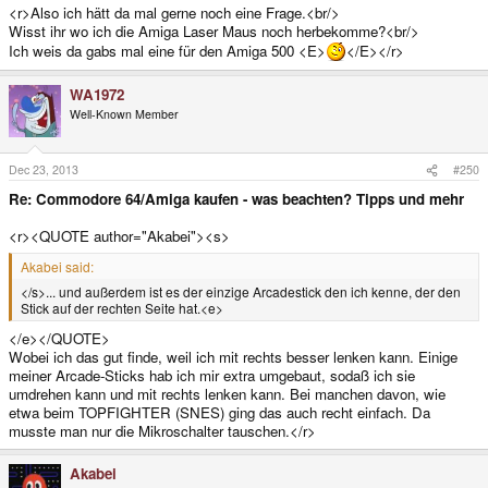
<r>Also ich hätt da mal gerne noch eine Frage.<br/>
Wisst ihr wo ich die Amiga Laser Maus noch herbekomme?<br/>
Ich weis da gabs mal eine für den Amiga 500 <E>
</E></r>
WA1972
Well-Known Member
Dec 23, 2013
#250
Re: Commodore 64/Amiga kaufen - was beachten? Tipps und mehr
<r><QUOTE author="Akabei"><s>
Akabei said:
</s>... und außerdem ist es der einzige Arcadestick den ich kenne, der den
Stick auf der rechten Seite hat.<e>
</e></QUOTE>
Wobei ich das gut finde, weil ich mit rechts besser lenken kann. Einige
meiner Arcade-Sticks hab ich mir extra umgebaut, sodaß ich sie
umdrehen kann und mit rechts lenken kann. Bei manchen davon, wie
etwa beim TOPFIGHTER (SNES) ging das auch recht einfach. Da
musste man nur die Mikroschalter tauschen.</r>
Akabei