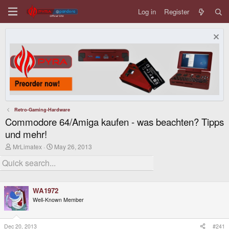
Log in
Register
Retro-Gaming-Hardware
Commodore 64/Amiga kaufen - was beachten? Tipps
und mehr!
T
S
MrLimatex
May 26, 2013
h
t
r
a
e
r
a
t
d
d
WA1972
s
a
t
t
Well-Known Member
a
e
r
t
Dec 20, 2013
#241