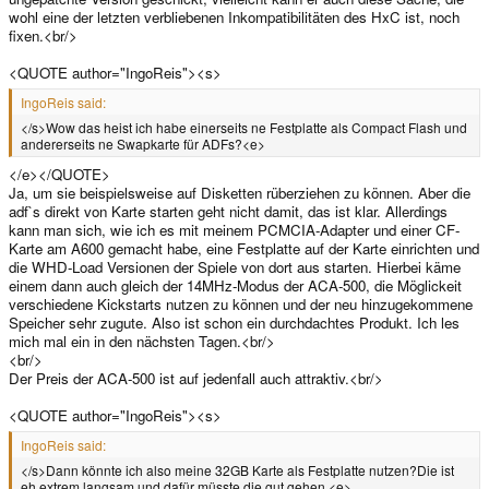
wohl eine der letzten verbliebenen Inkompatibilitäten des HxC ist, noch
fixen.<br/>
<QUOTE author="IngoReis"><s>
IngoReis said:
</s>Wow das heist ich habe einerseits ne Festplatte als Compact Flash und
andererseits ne Swapkarte für ADFs?<e>
</e></QUOTE>
Ja, um sie beispielsweise auf Disketten rüberziehen zu können. Aber die
adf`s direkt von Karte starten geht nicht damit, das ist klar. Allerdings
kann man sich, wie ich es mit meinem PCMCIA-Adapter und einer CF-
Karte am A600 gemacht habe, eine Festplatte auf der Karte einrichten und
die WHD-Load Versionen der Spiele von dort aus starten. Hierbei käme
einem dann auch gleich der 14MHz-Modus der ACA-500, die Möglickeit
verschiedene Kickstarts nutzen zu können und der neu hinzugekommene
Speicher sehr zugute. Also ist schon ein durchdachtes Produkt. Ich les
mich mal ein in den nächsten Tagen.<br/>
<br/>
Der Preis der ACA-500 ist auf jedenfall auch attraktiv.<br/>
<QUOTE author="IngoReis"><s>
IngoReis said:
</s>Dann könnte ich also meine 32GB Karte als Festplatte nutzen?Die ist
eh extrem langsam und dafür müsste die gut gehen.<e>