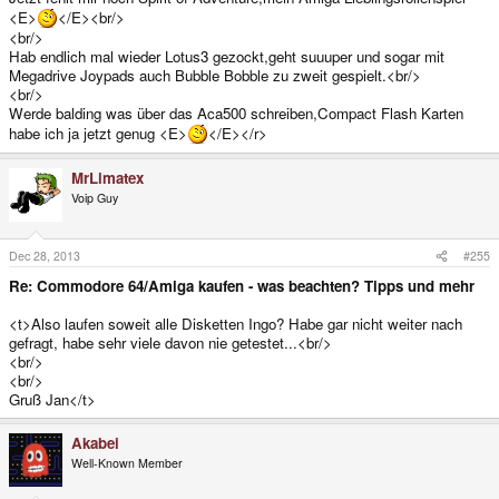
<E>
</E><br/>
<br/>
Hab endlich mal wieder Lotus3 gezockt,geht suuuper und sogar mit
Megadrive Joypads auch Bubble Bobble zu zweit gespielt.<br/>
<br/>
Werde balding was über das Aca500 schreiben,Compact Flash Karten
habe ich ja jetzt genug <E>
</E></r>
MrLimatex
Voip Guy
Dec 28, 2013
#255
Re: Commodore 64/Amiga kaufen - was beachten? Tipps und mehr
<t>Also laufen soweit alle Disketten Ingo? Habe gar nicht weiter nach
gefragt, habe sehr viele davon nie getestet...<br/>
<br/>
<br/>
Gruß Jan</t>
Akabei
Well-Known Member