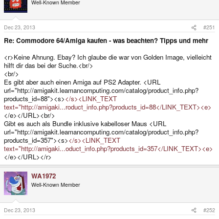
Well-Known Member
Dec 23, 2013
#251
Re: Commodore 64/Amiga kaufen - was beachten? Tipps und mehr
<r>Keine Ahnung. Ebay? Ich glaube die war von Golden Image, vielleicht
hilft dir das bei der Suche.<br/>
<br/>
Es gibt aber auch einen Amiga auf PS2 Adapter. <URL
url="http://amigakit.leamancomputing.com/catalog/product_info.php?
products_id=88"><s>
</s><LINK_TEXT
text="http://amigaki...roduct_info.php?products_id=88</LINK_TEXT><e>
</e></URL><br/>
Gibt es auch als Bundle inklusive kabelloser Maus <URL
url="http://amigakit.leamancomputing.com/catalog/product_info.php?
products_id=357"><s>
</s><LINK_TEXT
text="http://amigaki...oduct_info.php?products_id=357</LINK_TEXT><e>
</e></URL></r>
WA1972
Well-Known Member
Dec 23, 2013
#252