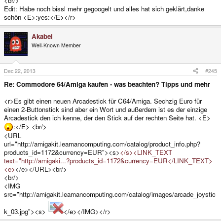
<br/>
Edit: Habe noch bissl mehr gegoogelt und alles hat sich geklärt,danke
schön <E>:yes:</E></r>
Akabei
Well-Known Member
Dec 22, 2013
#245
Re: Commodore 64/Amiga kaufen - was beachten? Tipps und mehr
<r>Es gibt einen neuen Arcadestick für C64/Amiga. Sechzig Euro für
einen 2-Buttonstick sind aber ein Wort und außerdem ist es der einzige
Arcadestick den ich kenne, der den Stick auf der rechten Seite hat. <E>
:</E> <br/>
<URL
url="http://amigakit.leamancomputing.com/catalog/product_info.php?
products_id=1172&currency=EUR"><s>
</s><LINK_TEXT
text="http://amigaki...?products_id=1172&currency=EUR</LINK_TEXT>
<e>
</e></URL><br/>
<br/>
<IMG
src="http://amigakit.leamancomputing.com/catalog/images/arcade_joystic
k_03.jpg"><s>
</e></IMG></r>