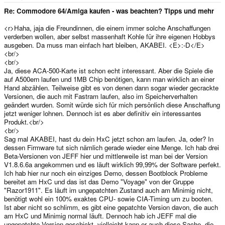
e
r
Re: Commodore 64/Amiga kaufen - was beachten? Tipps und mehr
<r>Haha, jaja die Freundinnen, die einem immer solche Anschaffungen
verderben wollen, aber selbst massenhaft Kohle für ihre eigenen Hobbys
ausgeben. Da muss man einfach hart bleiben, AKABEI. <E>:-D</E>
<br/>
<br/>
Ja, diese ACA-500-Karte ist schon echt interessant. Aber die Spiele die
auf A500ern laufen und 1MB Chip benötigen, kann man wirklich an einer
Hand abzählen. Teilweise gibt es von denen dann sogar wieder gecrackte
Versionen, die auch mit Fastram laufen, also im Speicherverhalten
geändert wurden. Somit würde sich für mich persönlich diese Anschaffung
jetzt weniger lohnen. Dennoch ist es aber definitiv ein interessantes
Produkt.<br/>
<br/>
Sag mal AKABEI, hast du dein HxC jetzt schon am laufen. Ja, oder? In
dessen Firmware tut sich nämlich gerade wieder eine Menge. Ich hab drei
Beta-Versionen von JEFF hier und mittlerweile ist man bei der Version
V1.8.6.6a angekommen und es läuft wirklich 99,99% der Software perfekt.
Ich hab hier nur noch ein einziges Demo, dessen Bootblock Probleme
bereitet am HxC und das ist das Demo "Voyage" von der Gruppe
"Razor1911". Es läuft im ungepatchten Zustand auch am Minimig nicht,
benötigt wohl ein 100% exaktes CPU- sowie CIA-Timing um zu booten.
Ist aber nicht so schlimm, es gibt eine gepatchte Version davon, die auch
am HxC und Minimig normal läuft. Dennoch hab ich JEFF mal die
ungepatchte Version geschickt, vielleicht kann er auch diese Sache, die