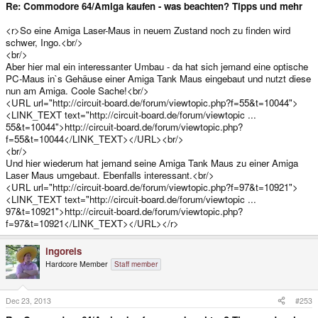
Re: Commodore 64/Amiga kaufen - was beachten? Tipps und mehr
<r>So eine Amiga Laser-Maus in neuem Zustand noch zu finden wird
schwer, Ingo.<br/>
<br/>
Aber hier mal ein interessanter Umbau - da hat sich jemand eine optische
PC-Maus in`s Gehäuse einer Amiga Tank Maus eingebaut und nutzt diese
nun am Amiga. Coole Sache!<br/>
<URL url="http://circuit-board.de/forum/viewtopic.php?f=55&t=10044">
<LINK_TEXT text="http://circuit-board.de/forum/viewtopic ...
55&t=10044">http://circuit-board.de/forum/viewtopic.php?
f=55&t=10044</LINK_TEXT></URL><br/>
<br/>
Und hier wiederum hat jemand seine Amiga Tank Maus zu einer Amiga
Laser Maus umgebaut. Ebenfalls interessant.<br/>
<URL url="http://circuit-board.de/forum/viewtopic.php?f=97&t=10921">
<LINK_TEXT text="http://circuit-board.de/forum/viewtopic ...
97&t=10921">http://circuit-board.de/forum/viewtopic.php?
f=97&t=10921</LINK_TEXT></URL></r>
ingoreis
Hardcore Member
Staff member
Dec 23, 2013
#253