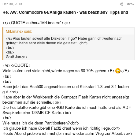
Dec 30, 2013
#257
Re: AW: Commodore 64/Amiga kaufen - was beachten? Tipps und
<r><QUOTE author="MrLimatex"><s>
MrLimatex said:
</s>Also laufen soweit alle Disketten Ingo? Habe gar nicht weiter nach
gefragt, habe sehr viele davon nie getestet...<br/>
<br/>
<br/>
Gruß Jan<e>
</e></QUOTE>
Viele laufen und viele nicht,würde sagen so 60-70% gehen <E>
</E>
<br/>
<br/>
Habe jetzt das Aca500 angeschlossen und Kickstart 1.3 und 3.1 laufen
gut.<br/>
Habe aber in der Workbench die Compact Flash Karten nicht angezeigt
bekommen auf die schnelle.<br/>
Die Festplattenkarte gibt eine 4GB Karte die ich noch hatte und als ADF
Swapkarte eine 128MB CF Karte.<br/>
<br/>
Wie muss ich die denn Partitionieren?<br/>
Ich glaube ich habe überall Fat32 drauf wenn ich richtig liege.<br/>
Heute Abend probiere ich mehr,bin mal wieder aufm Weg zur Arbeit.<br/>