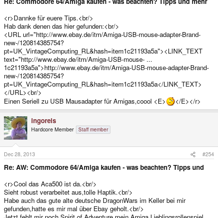
Re: Commodore 64/Amiga kaufen - was beachten? Tipps und mehr
<r>Dannke für euere Tips.<br/>
Hab dank denen das hier gefunden:<br/>
<URL url="http://www.ebay.de/itm/Amiga-USB-mouse-adapter-Brand-
new-/120814385754?
pt=UK_VintageComputing_RL&hash=item1c21193a5a"><LINK_TEXT
text="http://www.ebay.de/itm/Amiga-USB-mouse- ...
1c21193a5a">http://www.ebay.de/itm/Amiga-USB-mouse-adapter-Brand-
new-/120814385754?
pt=UK_VintageComputing_RL&hash=item1c21193a5a</LINK_TEXT>
</URL><br/>
Einen Seriell zu USB Mausadapter für Amigas,coool <E>
</E></r>
ingoreis
Hardcore Member
Staff member
Dec 28, 2013
#254
Re: AW: Commodore 64/Amiga kaufen - was beachten? Tipps und
<r>Cool das Aca500 ist da.<br/>
Sieht robust verarbeitet aus,tolle Haptik.<br/>
Habe auch das gute alte deutsche DragonWars im Keller bei mir
gefunden,hatte es mir mal über Ebay geholt.<br/>
Jetzt fehlt mir noch Spirit of Adventure,mein Amiga Lieblingsrollenspiel