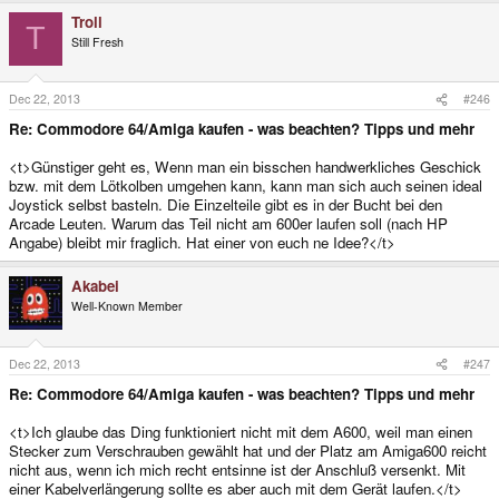
Troll
T
Still Fresh
Dec 22, 2013
#246
Re: Commodore 64/Amiga kaufen - was beachten? Tipps und mehr
<t>Günstiger geht es, Wenn man ein bisschen handwerkliches Geschick
bzw. mit dem Lötkolben umgehen kann, kann man sich auch seinen ideal
Joystick selbst basteln. Die Einzelteile gibt es in der Bucht bei den
Arcade Leuten. Warum das Teil nicht am 600er laufen soll (nach HP
Angabe) bleibt mir fraglich. Hat einer von euch ne Idee?</t>
Akabei
Well-Known Member
Dec 22, 2013
#247
Re: Commodore 64/Amiga kaufen - was beachten? Tipps und mehr
<t>Ich glaube das Ding funktioniert nicht mit dem A600, weil man einen
Stecker zum Verschrauben gewählt hat und der Platz am Amiga600 reicht
nicht aus, wenn ich mich recht entsinne ist der Anschluß versenkt. Mit
einer Kabelverlängerung sollte es aber auch mit dem Gerät laufen.</t>