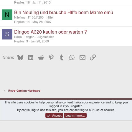
Replies
18
Jan 11, 2013
Bin Neuling und brauche Hilfe beim Mame emu
N
Niteflow
F100/F200 - Hilfe!
Replies
14
May 28, 2007
Dingoo A320 kaufen oder warten ?
S
Seiko
Dingoo - Allgemeines
Replies
3
Jun 28, 2009
Bluesky
LinkedIn
Reddit
Pinterest
Tumblr
WhatsApp
Email
Link
Share:
Retro-Gaming-Hardware
DragonBox Pyra
English (US)
This site uses cookies to help personalise content, tailor your experience and to keep you
logged in if you register.
Contact us
Terms and rules
Privacy policy
Help
Home
By continuing to use this site, you are consenting to our use of cookies.
Accept
Learn more…
®
Community platform by XenForo
© 2010-2026 XenForo Ltd.
|
Certain add-on by SyTry.