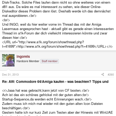
Disk-Tracks. Solche Files laufen dann nicht so ohne weiteres von einem
d81 aus. Da wäre es mal interessant zu sehen, wie dieser Online-
Diskeditor dieses Problem dann löst. Deshalb werde ich das demnächst
mal ausprobieren.<br/>
<br/>
Und INGO, weil du hier weiter vorne im Thread das mit der Amiga
Lasermaus angesprochen hast - aktuell gibt es gerade einen interessanten
Thread im a1k-Forum der dich vielleicht interessieren könnte und zwar
diesen hier:<br/>
<URL url="http://www.a1k.org/forum/showthread.php?
t=41699">http://www.a1k.org/forum/showthread.php?t=41699</URL></r>
ingoreis
Hardcore Member
Staff member
Dec 31, 2013
#260
Re: AW: Commodore 64/Amiga kaufen - was beachten? Tipps und
<r>Jaaa hat was gebracht,kann jetzt von CF booten.<br/>
Ach ist das ein schönes gefrickel mit der guten alten<br/>
Startup-Sequence,da werden echt Erinnerungen wach.<br/>
Zudem muss ich mich mal wieder mit den guten alten Icon Dateien
beschäftigen.<br/>
Gestern hatte ich nur kurz Zeit zum Testen aber der Hinweis mit WinUAE