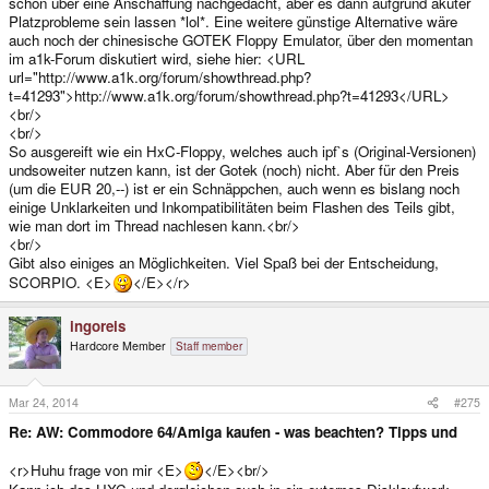
schon über eine Anschaffung nachgedacht, aber es dann aufgrund akuter
Platzprobleme sein lassen *lol*. Eine weitere günstige Alternative wäre
auch noch der chinesische GOTEK Floppy Emulator, über den momentan
im a1k-Forum diskutiert wird, siehe hier: <URL
url="http://www.a1k.org/forum/showthread.php?
t=41293">http://www.a1k.org/forum/showthread.php?t=41293</URL>
<br/>
<br/>
So ausgereift wie ein HxC-Floppy, welches auch ipf`s (Original-Versionen)
undsoweiter nutzen kann, ist der Gotek (noch) nicht. Aber für den Preis
(um die EUR 20,--) ist er ein Schnäppchen, auch wenn es bislang noch
einige Unklarkeiten und Inkompatibilitäten beim Flashen des Teils gibt,
wie man dort im Thread nachlesen kann.<br/>
<br/>
Gibt also einiges an Möglichkeiten. Viel Spaß bei der Entscheidung,
SCORPIO. <E>
</E></r>
ingoreis
Hardcore Member
Staff member
Mar 24, 2014
#275
Re: AW: Commodore 64/Amiga kaufen - was beachten? Tipps und
<r>Huhu frage von mir <E>
</E><br/>