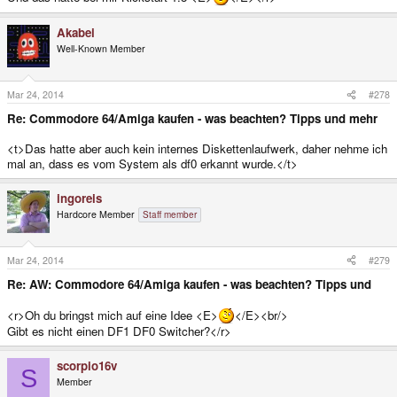
Akabei
Well-Known Member
Mar 24, 2014
#278
Re: Commodore 64/Amiga kaufen - was beachten? Tipps und mehr
<t>Das hatte aber auch kein internes Diskettenlaufwerk, daher nehme ich
mal an, dass es vom System als df0 erkannt wurde.</t>
ingoreis
Hardcore Member
Staff member
Mar 24, 2014
#279
Re: AW: Commodore 64/Amiga kaufen - was beachten? Tipps und
<r>Oh du bringst mich auf eine Idee <E>
</E><br/>
Gibt es nicht einen DF1 DF0 Switcher?</r>
scorpio16v
S
Member