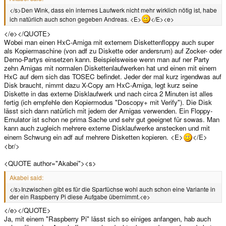
</s>Den Wink, dass ein internes Laufwerk nicht mehr wirklich nötig ist, habe
ich natürlich auch schon gegeben Andreas. <E>
</E><e>
</e></QUOTE>
Wobei man einen HxC-Amiga mit externem Diskettenfloppy auch super
als Kopiermaschine (von adf zu Diskette oder andersrum) auf Zocker- oder
Demo-Partys einsetzen kann. Beispielsweise wenn man auf ner Party
zehn Amigas mit normalen Diskettenlaufwerken hat und einen mit einem
HxC auf dem sich das TOSEC befindet. Jeder der mal kurz irgendwas auf
Disk braucht, nimmt dazu X-Copy am HxC-Amiga, legt kurz seine
Diskette in das externe Disklaufwerk und nach circa 2 Minuten ist alles
fertig (ich empfehle den Kopiermodus "Doscopy+ mit Verify"). Die Disk
lässt sich dann natürlich mit jedem der Amigas verwenden. Ein Floppy-
Emulator ist schon ne prima Sache und sehr gut geeignet für sowas. Man
kann auch zugleich mehrere externe Disklaufwerke anstecken und mit
einem Schwung ein adf auf mehrere Disketten kopieren. <E>
</E>
<br/>
<QUOTE author="Akabei"><s>
Akabei said:
</s>Inzwischen gibt es für die Sparfüchse wohl auch schon eine Variante in
der ein Raspberry Pi diese Aufgabe übernimmt.<e>
</e></QUOTE>
Ja, mit einem "Raspberry Pi" lässt sich so einiges anfangen, hab auch