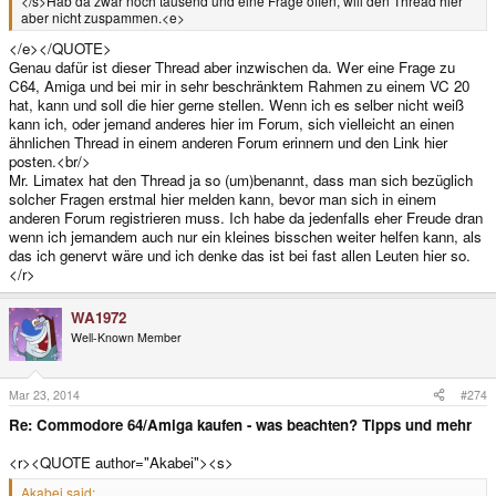
</s>Hab da zwar noch tausend und eine Frage offen, will den Thread hier
aber nicht zuspammen.<e>
</e></QUOTE>
Genau dafür ist dieser Thread aber inzwischen da. Wer eine Frage zu
C64, Amiga und bei mir in sehr beschränktem Rahmen zu einem VC 20
hat, kann und soll die hier gerne stellen. Wenn ich es selber nicht weiß
kann ich, oder jemand anderes hier im Forum, sich vielleicht an einen
ähnlichen Thread in einem anderen Forum erinnern und den Link hier
posten.<br/>
Mr. Limatex hat den Thread ja so (um)benannt, dass man sich bezüglich
solcher Fragen erstmal hier melden kann, bevor man sich in einem
anderen Forum registrieren muss. Ich habe da jedenfalls eher Freude dran
wenn ich jemandem auch nur ein kleines bisschen weiter helfen kann, als
das ich genervt wäre und ich denke das ist bei fast allen Leuten hier so.
</r>
WA1972
Well-Known Member
Mar 23, 2014
#274
Re: Commodore 64/Amiga kaufen - was beachten? Tipps und mehr
<r><QUOTE author="Akabei"><s>
Akabei said: