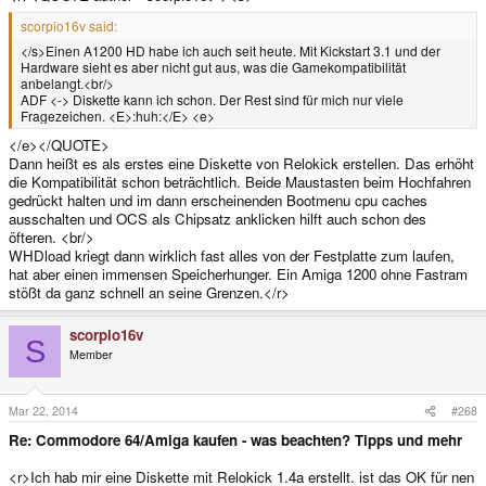
scorpio16v said:
</s>Einen A1200 HD habe ich auch seit heute. Mit Kickstart 3.1 und der
Hardware sieht es aber nicht gut aus, was die Gamekompatibilität
anbelangt.<br/>
ADF <-> Diskette kann ich schon. Der Rest sind für mich nur viele
Fragezeichen. <E>:huh:</E> <e>
</e></QUOTE>
Dann heißt es als erstes eine Diskette von Relokick erstellen. Das erhöht
die Kompatibilität schon beträchtlich. Beide Maustasten beim Hochfahren
gedrückt halten und im dann erscheinenden Bootmenu cpu caches
ausschalten und OCS als Chipsatz anklicken hilft auch schon des
öfteren. <br/>
WHDload kriegt dann wirklich fast alles von der Festplatte zum laufen,
hat aber einen immensen Speicherhunger. Ein Amiga 1200 ohne Fastram
stößt da ganz schnell an seine Grenzen.</r>
scorpio16v
S
Member
Mar 22, 2014
#268
Re: Commodore 64/Amiga kaufen - was beachten? Tipps und mehr
<r>Ich hab mir eine Diskette mit Relokick 1.4a erstellt. ist das OK für nen