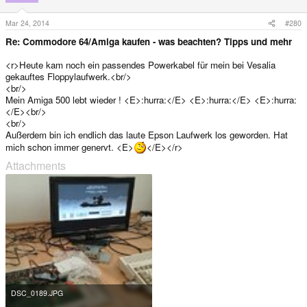
Mar 24, 2014
#280
Re: Commodore 64/Amiga kaufen - was beachten? Tipps und mehr
<r>Heute kam noch ein passendes Powerkabel für mein bei Vesalia
gekauftes Floppylaufwerk.<br/>
<br/>
Mein Amiga 500 lebt wieder ! <E>:hurra:</E> <E>:hurra:</E> <E>:hurra:
</E><br/>
<br/>
Außerdem bin ich endlich das laute Epson Laufwerk los geworden. Hat
mich schon immer genervt. <E>
</E></r>
Attachments
DSC_0189.JPG