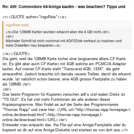
e
r
Re: AW: Commodore 64/Amiga kaufen - was beachten? Tipps und
<r><QUOTE author="IngoReis"><s>
IngoReis said:
</s>Die 128MB Karten wurden erkannt aber die 4 GB nicht.<br/>
<br/>
Nächster Schritt ist mich nochmal mit ADF2Disk vertraut zu machen und
viele Disketten neu bespielen.<e>
</e></QUOTE>
Die geht, weil die 128MB Karte sicher eine langsamere ältere CF-Karte
ist. Es gibt aber auch CF-Karten mit 4GB welche am PCMCIA-Adapter
laufen. Auf meiner CF-Karte steht "Transcend 4GB, 133X", die geht
einwandfrei. Jedoch brauchte ich damals neuere Treiber, damit die erkannt
wurde. Ist natürlich schon besser, eine 4GB grosse Festplatte zu haben
als 128MB.<br/>
<br/>
Das beste Programm für Kopieren zwischen adf`s und realen Disks ist
"TS GUI". Es hat viel mehr Funktionen als alle anderen dieser
Kopierprogramme. Man findet es auf der Seite des Programmierers
"Thomas Rapp" und zwar hier: <URL url="http://thomas-rapp.homepage.t-
online.de/download.html">http://thomas-rapp.homepage.t-
online.de/download.html</URL><br/>
Entweder man entpackt das .lha File auf eine Amiga-Festplatte oder du
kopierst es dir auf eine Amiga-Diskette und startest es von dort aus.</r>