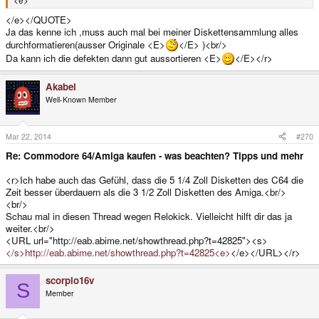
</e></QUOTE>
Ja das kenne ich ,muss auch mal bei meiner Diskettensammlung alles
durchformatieren(ausser Originale <E>
</E> )<br/>
Da kann ich die defekten dann gut aussortieren <E>
</E></r>
Akabei
Well-Known Member
Mar 22, 2014
#270
Re: Commodore 64/Amiga kaufen - was beachten? Tipps und mehr
<r>Ich habe auch das Gefühl, dass die 5 1/4 Zoll Disketten des C64 die
Zeit besser überdauern als die 3 1/2 Zoll Disketten des Amiga.<br/>
<br/>
Schau mal in diesen Thread wegen Relokick. Vielleicht hilft dir das ja
weiter.<br/>
<URL url="http://eab.abime.net/showthread.php?t=42825"><s>
</s>http://eab.abime.net/showthread.php?t=42825<e>
</e></URL></r>
scorpio16v
S
Member