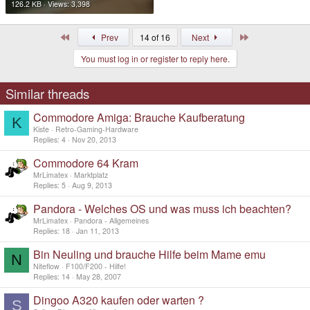
126.2 KB · Views: 3,398
First
Last
Prev
14 of 16
Next
You must log in or register to reply here.
Similar threads
Commodore Amiga: Brauche Kaufberatung
K
Kiste
Retro-Gaming-Hardware
Replies
4
Nov 20, 2013
Commodore 64 Kram
MrLimatex
Marktplatz
Replies
5
Aug 9, 2013
Pandora - Welches OS und was muss ich beachten?
MrLimatex
Pandora - Allgemeines
Replies
18
Jan 11, 2013
Bin Neuling und brauche Hilfe beim Mame emu
N
Niteflow
F100/F200 - Hilfe!
Replies
14
May 28, 2007
Dingoo A320 kaufen oder warten ?
S