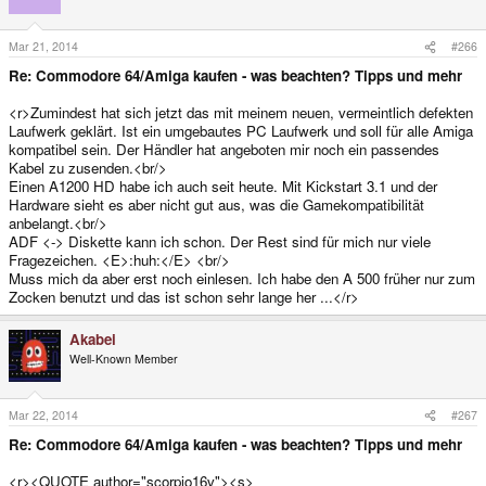
Mar 21, 2014
#266
Re: Commodore 64/Amiga kaufen - was beachten? Tipps und mehr
<r>Zumindest hat sich jetzt das mit meinem neuen, vermeintlich defekten
Laufwerk geklärt. Ist ein umgebautes PC Laufwerk und soll für alle Amiga
kompatibel sein. Der Händler hat angeboten mir noch ein passendes
Kabel zu zusenden.<br/>
Einen A1200 HD habe ich auch seit heute. Mit Kickstart 3.1 und der
Hardware sieht es aber nicht gut aus, was die Gamekompatibilität
anbelangt.<br/>
ADF <-> Diskette kann ich schon. Der Rest sind für mich nur viele
Fragezeichen. <E>:huh:</E> <br/>
Muss mich da aber erst noch einlesen. Ich habe den A 500 früher nur zum
Zocken benutzt und das ist schon sehr lange her ...</r>
Akabei
Well-Known Member
Mar 22, 2014
#267
Re: Commodore 64/Amiga kaufen - was beachten? Tipps und mehr
<r><QUOTE author="scorpio16v"><s>