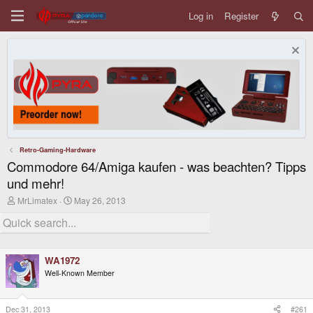
Log in
Register
Retro-Gaming-Hardware
Commodore 64/Amiga kaufen - was beachten? Tipps
und mehr!
T
S
MrLimatex
May 26, 2013
h
t
r
a
e
r
a
t
d
d
WA1972
s
a
t
t
Well-Known Member
a
e
r
t
Dec 31, 2013
#261