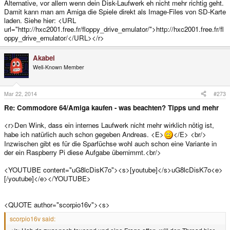
Alternative, vor allem wenn dein Disk-Laufwerk eh nicht mehr richtig geht.
Damit kann man am Amiga die Spiele direkt als Image-Files von SD-Karte
laden. Siehe hier: <URL
url="http://hxc2001.free.fr/floppy_drive_emulator/">http://hxc2001.free.fr/fl
oppy_drive_emulator/</URL></r>
Akabei
Well-Known Member
Mar 22, 2014
#273
Re: Commodore 64/Amiga kaufen - was beachten? Tipps und mehr
<r>Den Wink, dass ein internes Laufwerk nicht mehr wirklich nötig ist,
habe ich natürlich auch schon gegeben Andreas. <E>
</E> <br/>
Inzwischen gibt es für die Sparfüchse wohl auch schon eine Variante in
der ein Raspberry Pi diese Aufgabe übernimmt.<br/>
<YOUTUBE content="uG8lcDisK7o"><s>[youtube]</s>uG8lcDisK7o<e>
[/youtube]</e></YOUTUBE>
<QUOTE author="scorpio16v"><s>
scorpio16v said: