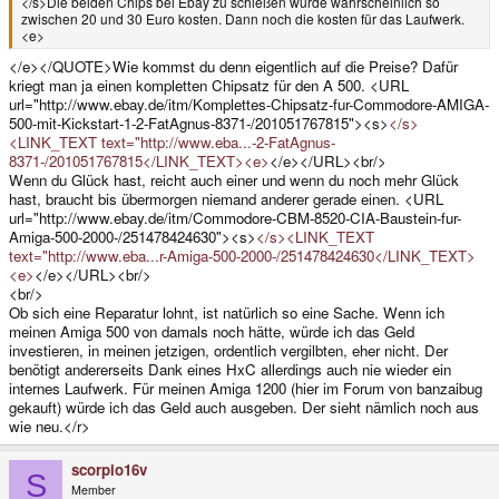
</s>Die beiden Chips bei Ebay zu schießen würde wahrscheinlich so
zwischen 20 und 30 Euro kosten. Dann noch die kosten für das Laufwerk.
<e>
</e></QUOTE>Wie kommst du denn eigentlich auf die Preise? Dafür
kriegt man ja einen kompletten Chipsatz für den A 500. <URL
url="http://www.ebay.de/itm/Komplettes-Chipsatz-fur-Commodore-AMIGA-
500-mit-Kickstart-1-2-FatAgnus-8371-/201051767815"><s>
</s>
<LINK_TEXT text="http://www.eba...-2-FatAgnus-
8371-/201051767815</LINK_TEXT><e>
</e></URL><br/>
Wenn du Glück hast, reicht auch einer und wenn du noch mehr Glück
hast, braucht bis übermorgen niemand anderer gerade einen. <URL
url="http://www.ebay.de/itm/Commodore-CBM-8520-CIA-Baustein-fur-
Amiga-500-2000-/251478424630"><s>
</s><LINK_TEXT
text="http://www.eba...r-Amiga-500-2000-/251478424630</LINK_TEXT>
<e>
</e></URL><br/>
<br/>
Ob sich eine Reparatur lohnt, ist natürlich so eine Sache. Wenn ich
meinen Amiga 500 von damals noch hätte, würde ich das Geld
investieren, in meinen jetzigen, ordentlich vergilbten, eher nicht. Der
benötigt andererseits Dank eines HxC allerdings auch nie wieder ein
internes Laufwerk. Für meinen Amiga 1200 (hier im Forum von banzaibug
gekauft) würde ich das Geld auch ausgeben. Der sieht nämlich noch aus
wie neu.</r>
scorpio16v
S
Member