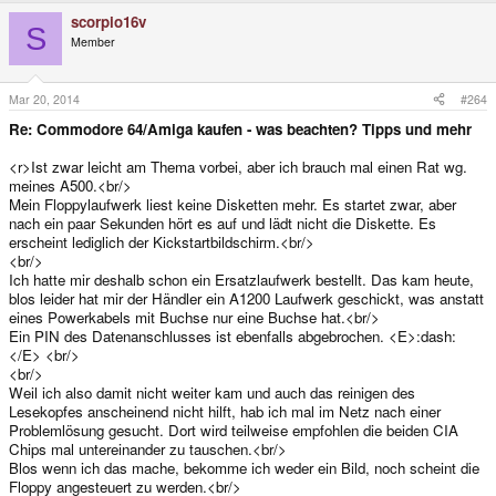
scorpio16v
S
Member
Mar 20, 2014
#264
Re: Commodore 64/Amiga kaufen - was beachten? Tipps und mehr
<r>Ist zwar leicht am Thema vorbei, aber ich brauch mal einen Rat wg.
meines A500.<br/>
Mein Floppylaufwerk liest keine Disketten mehr. Es startet zwar, aber
nach ein paar Sekunden hört es auf und lädt nicht die Diskette. Es
erscheint lediglich der Kickstartbildschirm.<br/>
<br/>
Ich hatte mir deshalb schon ein Ersatzlaufwerk bestellt. Das kam heute,
blos leider hat mir der Händler ein A1200 Laufwerk geschickt, was anstatt
eines Powerkabels mit Buchse nur eine Buchse hat.<br/>
Ein PIN des Datenanschlusses ist ebenfalls abgebrochen. <E>:dash:
</E> <br/>
<br/>
Weil ich also damit nicht weiter kam und auch das reinigen des
Lesekopfes anscheinend nicht hilft, hab ich mal im Netz nach einer
Problemlösung gesucht. Dort wird teilweise empfohlen die beiden CIA
Chips mal untereinander zu tauschen.<br/>
Blos wenn ich das mache, bekomme ich weder ein Bild, noch scheint die
Floppy angesteuert zu werden.<br/>