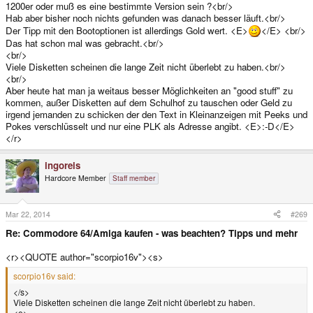
1200er oder muß es eine bestimmte Version sein ?<br/>
Hab aber bisher noch nichts gefunden was danach besser läuft.<br/>
Der Tipp mit den Bootoptionen ist allerdings Gold wert. <E>
</E> <br/>
Das hat schon mal was gebracht.<br/>
<br/>
Viele Disketten scheinen die lange Zeit nicht überlebt zu haben.<br/>
<br/>
Aber heute hat man ja weitaus besser Möglichkeiten an "good stuff" zu
kommen, außer Disketten auf dem Schulhof zu tauschen oder Geld zu
irgend jemanden zu schicken der den Text in Kleinanzeigen mit Peeks und
Pokes verschlüsselt und nur eine PLK als Adresse angibt. <E>:-D</E>
</r>
ingoreis
Hardcore Member
Staff member
Mar 22, 2014
#269
Re: Commodore 64/Amiga kaufen - was beachten? Tipps und mehr
<r><QUOTE author="scorpio16v"><s>
scorpio16v said:
</s>
Viele Disketten scheinen die lange Zeit nicht überlebt zu haben.
<e>