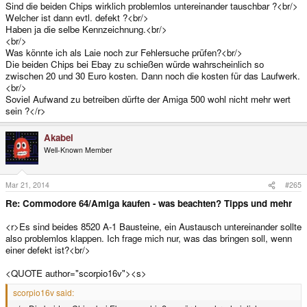
Sind die beiden Chips wirklich problemlos untereinander tauschbar ?<br/>
Welcher ist dann evtl. defekt ?<br/>
Haben ja die selbe Kennzeichnung.<br/>
<br/>
Was könnte ich als Laie noch zur Fehlersuche prüfen?<br/>
Die beiden Chips bei Ebay zu schießen würde wahrscheinlich so
zwischen 20 und 30 Euro kosten. Dann noch die kosten für das Laufwerk.
<br/>
Soviel Aufwand zu betreiben dürfte der Amiga 500 wohl nicht mehr wert
sein ?</r>
Akabei
Well-Known Member
Mar 21, 2014
#265
Re: Commodore 64/Amiga kaufen - was beachten? Tipps und mehr
<r>Es sind beides 8520 A-1 Bausteine, ein Austausch untereinander sollte
also problemlos klappen. Ich frage mich nur, was das bringen soll, wenn
einer defekt ist?<br/>
<QUOTE author="scorpio16v"><s>
scorpio16v said: