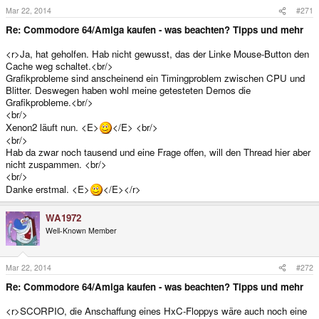
Mar 22, 2014
#271
Re: Commodore 64/Amiga kaufen - was beachten? Tipps und mehr
<r>Ja, hat geholfen. Hab nicht gewusst, das der Linke Mouse-Button den
Cache weg schaltet.<br/>
Grafikprobleme sind anscheinend ein Timingproblem zwischen CPU und
Blitter. Deswegen haben wohl meine getesteten Demos die
Grafikprobleme.<br/>
<br/>
Xenon2 läuft nun. <E>
</E> <br/>
<br/>
Hab da zwar noch tausend und eine Frage offen, will den Thread hier aber
nicht zuspammen. <br/>
<br/>
Danke erstmal. <E>
</E></r>
WA1972
Well-Known Member
Mar 22, 2014
#272
Re: Commodore 64/Amiga kaufen - was beachten? Tipps und mehr
<r>SCORPIO, die Anschaffung eines HxC-Floppys wäre auch noch eine