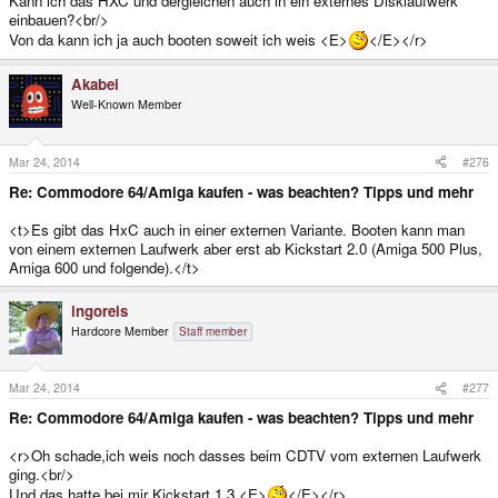
Kann ich das HXC und dergleichen auch in ein externes Disklaufwerk
einbauen?<br/>
Von da kann ich ja auch booten soweit ich weis <E>
</E></r>
Akabei
Well-Known Member
Mar 24, 2014
#276
Re: Commodore 64/Amiga kaufen - was beachten? Tipps und mehr
<t>Es gibt das HxC auch in einer externen Variante. Booten kann man
von einem externen Laufwerk aber erst ab Kickstart 2.0 (Amiga 500 Plus,
Amiga 600 und folgende).</t>
ingoreis
Hardcore Member
Staff member
Mar 24, 2014
#277
Re: Commodore 64/Amiga kaufen - was beachten? Tipps und mehr
<r>Oh schade,ich weis noch dasses beim CDTV vom externen Laufwerk
ging.<br/>
Und das hatte bei mir Kickstart 1.3 <E>
</E></r>