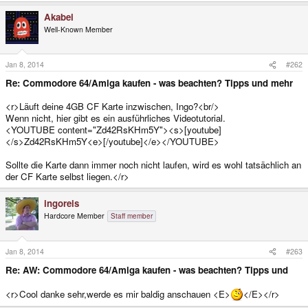
Akabei
Well-Known Member
Jan 8, 2014
#262
Re: Commodore 64/Amiga kaufen - was beachten? Tipps und mehr
<r>Läuft deine 4GB CF Karte inzwischen, Ingo?<br/>
Wenn nicht, hier gibt es ein ausführliches Videotutorial.
<YOUTUBE content="Zd42RsKHm5Y"><s>[youtube]
</s>Zd42RsKHm5Y<e>[/youtube]</e></YOUTUBE>
Sollte die Karte dann immer noch nicht laufen, wird es wohl tatsächlich an
der CF Karte selbst liegen.</r>
ingoreis
Hardcore Member
Staff member
Jan 8, 2014
#263
Re: AW: Commodore 64/Amiga kaufen - was beachten? Tipps und
<r>Cool danke sehr,werde es mir baldig anschauen <E>
</E></r>