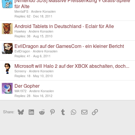
[Nintendo 3DS] Massive Preissenkung + Gratis-Spiele
für Alte
MentalFS
Andere Konsolen
Replies
62
Dec 18, 2011
Android Tablets in Deutschland - Eclair für Alle
Hawkey
Andere Konsolen
Replies
38
Aug 15, 2010
EvilDragon auf der GamesCom - ein kleiner Bericht
EvilDragon
Andere Konsolen
Replies
41
Aug 6, 2011
Microsoft will Halo 2 auf der XBOX abschalten, doch...
Screeny
Andere Konsolen
Replies
18
May 10, 2010
Der Gopher
WA1972
Andere Konsolen
Replies
28
Nov 16, 2012
Bluesky
LinkedIn
Reddit
Pinterest
Tumblr
WhatsApp
Email
Link
Share: