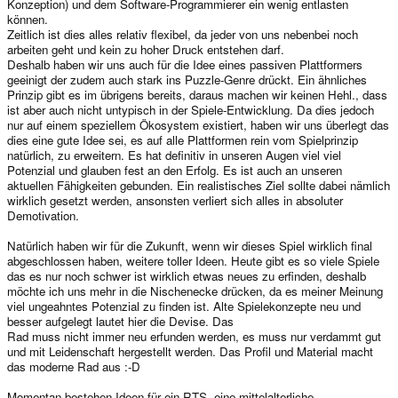
Konzeption) und dem Software-Programmierer ein wenig entlasten
können.
Zeitlich ist dies alles relativ flexibel, da jeder von uns nebenbei noch
arbeiten geht und kein zu hoher Druck entstehen darf.
Deshalb haben wir uns auch für die Idee eines passiven Plattformers
geeinigt der zudem auch stark ins Puzzle-Genre drückt. Ein ähnliches
Prinzip gibt es im übrigens bereits, daraus machen wir keinen Hehl., dass
ist aber auch nicht untypisch in der Spiele-Entwicklung. Da dies jedoch
nur auf einem speziellem Ökosystem existiert, haben wir uns überlegt das
dies eine gute Idee sei, es auf alle Plattformen rein vom Spielprinzip
natürlich, zu erweitern. Es hat definitiv in unseren Augen viel viel
Potenzial und glauben fest an den Erfolg. Es ist auch an unseren
aktuellen Fähigkeiten gebunden. Ein realistisches Ziel sollte dabei nämlich
wirklich gesetzt werden, ansonsten verliert sich alles in absoluter
Demotivation.
Natürlich haben wir für die Zukunft, wenn wir dieses Spiel wirklich final
abgeschlossen haben, weitere toller Ideen. Heute gibt es so viele Spiele
das es nur noch schwer ist wirklich etwas neues zu erfinden, deshalb
möchte ich uns mehr in die Nischenecke drücken, da es meiner Meinung
viel ungeahntes Potenzial zu finden ist. Alte Spielekonzepte neu und
besser aufgelegt lautet hier die Devise. Das
Rad muss nicht immer neu erfunden werden, es muss nur verdammt gut
und mit Leidenschaft hergestellt werden. Das Profil und Material macht
das moderne Rad aus :-D
Momentan bestehen Ideen für ein RTS, eine mittelalterliche