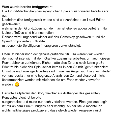
Was wurde bereits fertiggestellt:
Die Grund-Mechaniken des eigentlichen Spiels funktionieren bereits sehr
gut.
Nachdem dies fertiggestellt wurde sind wir zunächst zum Level-Editor
geschwenkt,
welcher in den Grundzügen nun demnächst ebenso abgearbeitet ist. Nur
kleinere ToDos sind hier noch offen.
Danach wird umgehend wieder auf das Gameplay geschwenkt und die
Spiel-Komponenten / Objekte
mit denen die Spielfiguren interagieren vervollständigt.
Offen ist bisher noch der genaue grafische Stil. Da werden wir wieder
demnächst intensiv mit dem Grafiker zusammenarbeiten, um auch diesen
Punkt abhaken zu können. Bisher hatte dies für uns noch keine große
Priorität bis nicht das Spiel selbst bereits in den Grundzügen funktioniert.
Unnötige und voreilige Arbeiten sind in meinen Augen nicht sinnvoll. Jeder
von uns besitzt nur eine begrenze Anzahl von Zeit und diese soll nicht
überstrapaziert werden mit Aktionen die am Ende wieder verworfen
werden.
Der rote Leitpfaden der Story welcher als Aufhänger des gesamten
Konzeptes dient ist bereits
ausgearbeitet und muss nur noch verfeinert werden. Eine gewisse Logik
ist mir an dem Punkt übrigens sehr wichtig. An der stelle möchte ich
nichts halbherziges produzieren, dass gleich wieder vergessen wird.