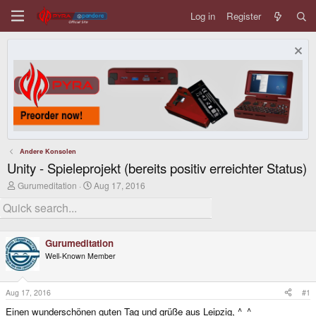
Log in
Register
Andere Konsolen
Unity - Spieleprojekt (bereits positiv erreichter Status)
T
S
Gurumeditation
Aug 17, 2016
h
t
r
a
e
r
a
t
d
d
Gurumeditation
s
a
Well-Known Member
t
t
a
e
r
t
Aug 17, 2016
#1
e
Einen wunderschönen guten Tag und grüße aus Leipzig, ^_^
r