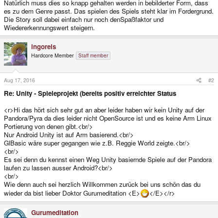
Natürlich muss dies so knapp gehalten werden in bebilderter Form, dass
es zu dem Genre passt. Das spielen des Spiels steht klar im Fordergrund.
Die Story soll dabei einfach nur noch denSpaßfaktor und
Wiedererkennungswert steigern.
ingoreis
Hardcore Member
Staff member
Aug 17, 2016
#2
Re: Unity - Spieleprojekt (bereits positiv erreichter Status
<r>Hi das hört sich sehr gut an aber leider haben wir kein Unity auf der
Pandora/Pyra da dies leider nicht OpenSource ist und es keine Arm Linux
Portierung von denen gibt.<br/>
Nur Android Unity ist auf Arm basierend.<br/>
GlBasic wäre super gegangen wie z.B. Reggie World zeigte.<br/>
<br/>
Es sei denn du kennst einen Weg Unity basiernde Spiele auf der Pandora
laufen zu lassen ausser Android?<br/>
<br/>
Wie denn auch sei herzlich Willkommen zurück bei uns schön das du
wieder da bist lieber Doktor Gurumeditation <E>
</E></r>
Gurumeditation