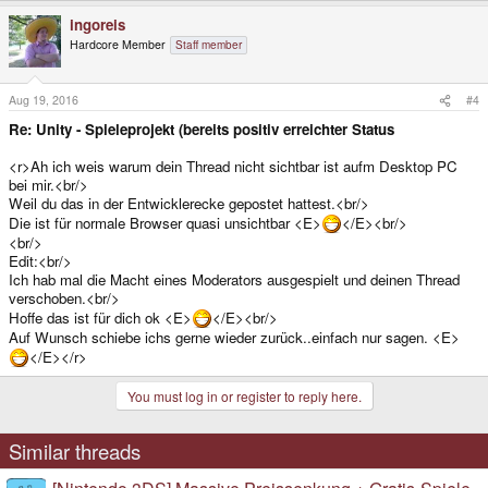
ingoreis
Hardcore Member
Staff member
Aug 19, 2016
#4
Re: Unity - Spieleprojekt (bereits positiv erreichter Status
<r>Ah ich weis warum dein Thread nicht sichtbar ist aufm Desktop PC
bei mir.<br/>
Weil du das in der Entwicklerecke gepostet hattest.<br/>
Die ist für normale Browser quasi unsichtbar <E>
</E><br/>
<br/>
Edit:<br/>
Ich hab mal die Macht eines Moderators ausgespielt und deinen Thread
verschoben.<br/>
Hoffe das ist für dich ok <E>
</E><br/>
Auf Wunsch schiebe ichs gerne wieder zurück..einfach nur sagen. <E>
</E></r>
You must log in or register to reply here.
Similar threads