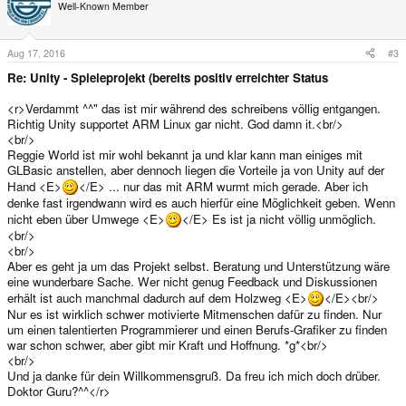
Well-Known Member
Aug 17, 2016
#3
Re: Unity - Spieleprojekt (bereits positiv erreichter Status
<r>Verdammt ^^" das ist mir während des schreibens völlig entgangen.
Richtig Unity supportet ARM Linux gar nicht. God damn it.<br/>
<br/>
Reggie World ist mir wohl bekannt ja und klar kann man einiges mit
GLBasic anstellen, aber dennoch liegen die Vorteile ja von Unity auf der
Hand <E>
</E> ... nur das mit ARM wurmt mich gerade. Aber ich
denke fast irgendwann wird es auch hierfür eine Möglichkeit geben. Wenn
nicht eben über Umwege <E>
</E> Es ist ja nicht völlig unmöglich.
<br/>
<br/>
Aber es geht ja um das Projekt selbst. Beratung und Unterstützung wäre
eine wunderbare Sache. Wer nicht genug Feedback und Diskussionen
erhält ist auch manchmal dadurch auf dem Holzweg <E>
</E><br/>
Nur es ist wirklich schwer motivierte Mitmenschen dafür zu finden. Nur
um einen talentierten Programmierer und einen Berufs-Grafiker zu finden
war schon schwer, aber gibt mir Kraft und Hoffnung. *g*<br/>
<br/>
Und ja danke für dein Willkommensgruß. Da freu ich mich doch drüber.
Doktor Guru?^^</r>