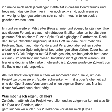
ich melde mich nach jahrelanger Inaktivität in diesem Board zurück und
freue mich das die User hier immer noch aktiv sind, auch wenn es
ein wenig ruhiger geworden zu sein scheint,...was in teilen positiv
gesehen werden kann.
Ich und ein weiterer Mitstreiter (Programmier und ebenso langjähriger User
aus diesem Forum), als auch ein virtuoser Grafiker arbeiten bereits eine
geraume Zeit an einem Puzzle-Spiel für alle gängigen Plattformen. Dank
der Unity-Entwicklerumgebung ist dies Gott sei dank nicht mehr das
Problem. Sprich auch die Pandora und Pyra Liebhaber sollten später
unbedingt unser Spiel möglichst kostenfrei genießen dürfen. Zuvor hatten
wir unser Glück übrigens mit GL-Basic gesucht, stellten jedoch fest, dass
wir auf kurz oder lang mit dieser Umgebung nicht glücklich werden und
hier eine deutliche Mehrarbeit notwendig ist. Zudem wurde die Zukunft von
GL-Basic mehr als ungewiss.
Als Collaboration-System nutzen wir momentan noch Trello, um das
Projekt zu organisieren. Später schwenken wir mit großer Sicherheit auf
eine der OpenSource-Versionen auf einen eigenen Server um. Nur ist
dieser Aufwand noch nicht nötig.
Was möchte ich eigentlich hier?
Zunächst natürlich das Projekt vorstellen und zu zeigen da kommt was für
die Pyra und Pandora, aber
gern suchen wir auch 1 bis 2 Helfer die vor allem mich (Orga /