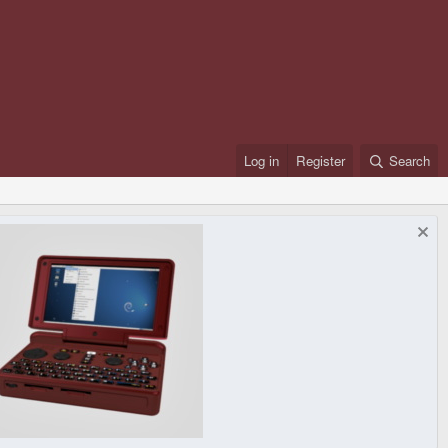
Log in
Register
Search