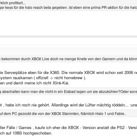
ich profitiert...
ar keys für die halo reach beta gegeben. ist eben eine prima PR-aktion für die hal
 Die bekommen durch XBOX Live doch ne menge Knete von den Gamern und da können
 die Serverplätze eben für die X360. Die normale XBOX wird schon seit 2006 ne
ystem rauskamen ( offiziell -> nicht homebrew ).
n und damit meine ich nicht Xlink-Kai.
ng abschalten kann man die nicht in ein Eisbad legen um sie abzukühlen?Oder so
 habe ich noch nie gehört. Allerdings wird der Lüfter mächtig röddeln... :uns
auf dem PC gezockt die von der XBOX Stammten, Nämlich Halo 1 und Fable..
ler Fälle / Games , kaufe ich eher die XBOX - Version anstatt die PS2 - Vers
ch auf 1080i hochgeschoben.