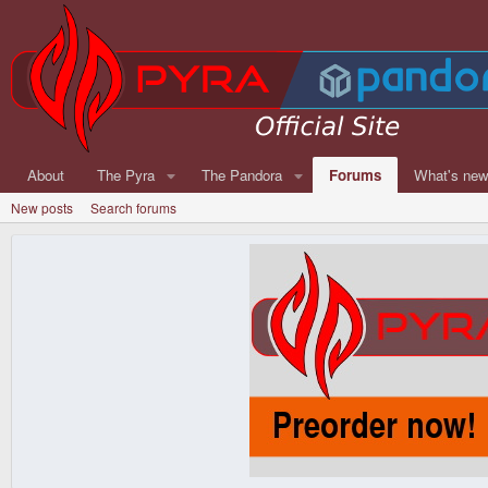
About
The Pyra
The Pandora
Forums
What's ne
New posts
Search forums