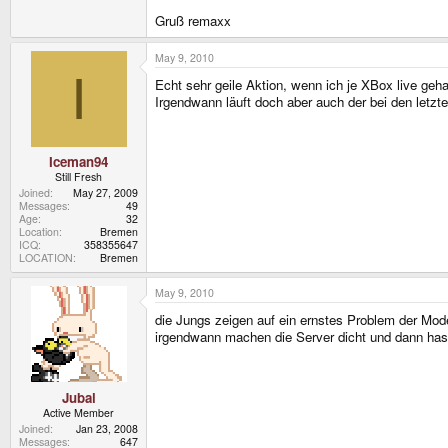
Gruß remaxx
May 9, 2010
I
Echt sehr geile Aktion, wenn ich je XBox live geha
Irgendwann läuft doch aber auch der bei den letzt
Iceman94
Still Fresh
Joined
May 27, 2009
Messages
49
Age
32
Location
Bremen
ICQ
358355647
LOCATION
Bremen
May 9, 2010
die Jungs zeigen auf ein ernstes Problem der Mode
irgendwann machen die Server dicht und dann hast
Jubal
Active Member
Joined
Jan 23, 2008
Messages
647