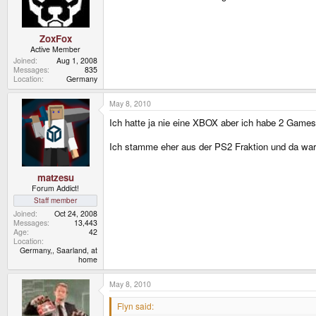
ZoxFox
Active Member
Joined
Aug 1, 2008
Messages
835
Location
Germany
May 8, 2010
Ich hatte ja nie eine XBOX aber ich habe 2 Gam
Ich stamme eher aus der PS2 Fraktion und da war
matzesu
Forum Addict!
Staff member
Joined
Oct 24, 2008
Messages
13,443
Age
42
Location
Germany,, Saarland, at
home
May 8, 2010
Flyn said: