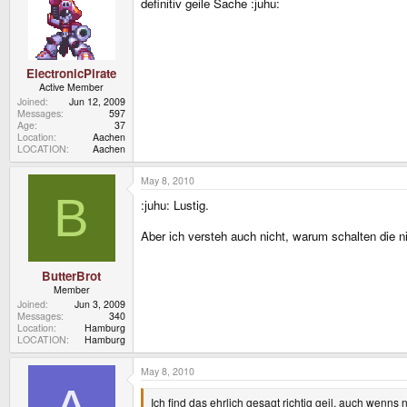
definitiv geile Sache :juhu:
ElectronicPirate
Active Member
Joined
Jun 12, 2009
Messages
597
Age
37
Location
Aachen
LOCATION
Aachen
May 8, 2010
B
:juhu: Lustig.
Aber ich versteh auch nicht, warum schalten die n
ButterBrot
Member
Joined
Jun 3, 2009
Messages
340
Location
Hamburg
LOCATION
Hamburg
May 8, 2010
Ich find das ehrlich gesagt richtig geil, auch wenns n