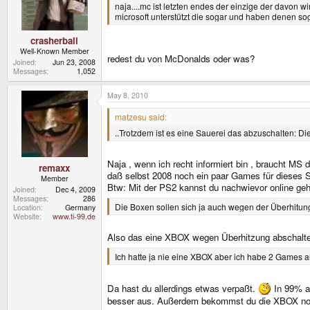
naja....mc ist letzten endes der einzige der davon wirkl
microsoft unterstützt die sogar und haben denen sog
crasherball
Well-Known Member
redest du von McDonalds oder was?
Joined
Jun 23, 2008
Messages
1,052
May 8, 2010
matzesu said:
..Trotzdem ist es eine Sauerei das abzuschalten:
Naja , wenn ich recht informiert bin , braucht MS
remaxx
daß selbst 2008 noch ein paar Games für dieses S
Member
Btw: Mit der PS2 kannst du nachwievor online gehe
Joined
Dec 4, 2009
Messages
286
Die Boxen sollen sich ja auch wegen der Überhitu
Location
Germany
Website
www.ti-99.de
Also das eine XBOX wegen Überhitzung abschaltet ,
Ich hatte ja nie eine XBOX aber ich habe 2 Games 
Da hast du allerdings etwas verpaßt.
In 99% al
besser aus. Außerdem bekommst du die XBOX no