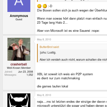
A
:-D
Die Boxen sollen sich ja auch wegen der Überhitu
Anonymous
Wenn man sowas hört dann platzt man einfach nur
Guest
23 Tage lang Halo 2...
Aber von Microsoft ist es eine Sauerei :nope:
May 8, 2010
ButterBrot said:
:juhu: Lustig.
Aber ich versteh auch nicht, warum schalten die nic
crasherball
Well-Known Member
Joined
Jun 23, 2008
XBL ist soweit ich weis ein P2P system
Messages
1,052
es dient nur zum matchmaking
die games laufen lokal
May 8, 2010
naja....ms ist letzten endes der einzige der davon wi
microsoft unterstützt die sogar und haben denen s