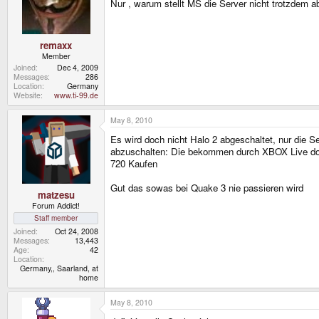
Nur , warum stellt MS die Server nicht trotzdem a
remaxx
Member
Joined
Dec 4, 2009
Messages
286
Location
Germany
Website
www.ti-99.de
May 8, 2010
Es wird doch nicht Halo 2 abgeschaltet, nur die 
abzuschalten: Die bekommen durch XBOX Live doc
720 Kaufen
Gut das sowas bei Quake 3 nie passieren wird
matzesu
Forum Addict!
Staff member
Joined
Oct 24, 2008
Messages
13,443
Age
42
Location
Germany,, Saarland, at
home
May 8, 2010