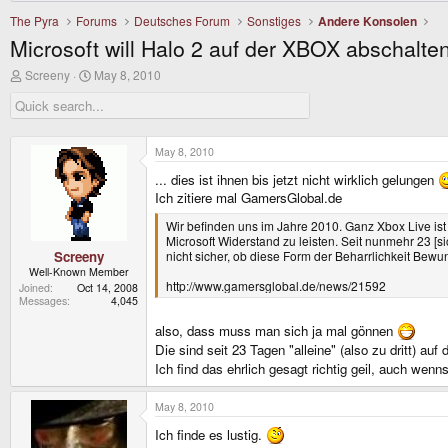
The Pyra
Forums
Deutsches Forum
Sonstiges
Andere Konsolen
Microsoft will Halo 2 auf der XBOX abschalten
T
S
Screeny
May 8, 2010
h
t
r
a
e
r
a
t
d
d
May 8, 2010
s
a
t
t
... dies ist ihnen bis jetzt nicht wirklich gelungen
a
e
Ich zitiere mal GamersGlobal.de
r
t
Wir befinden uns im Jahre 2010. Ganz Xbox Live ist 
e
Microsoft Widerstand zu leisten. Seit nunmehr 23 [s
r
Screeny
nicht sicher, ob diese Form der Beharrlichkeit Bew
Well-Known Member
http://www.gamersglobal.de/news/21592
Joined
Oct 14, 2008
Messages
4,045
also, dass muss man sich ja mal gönnen
Die sind seit 23 Tagen "alleine" (also zu dritt) a
Ich find das ehrlich gesagt richtig geil, auch wenns
May 8, 2010
Ich finde es lustig.