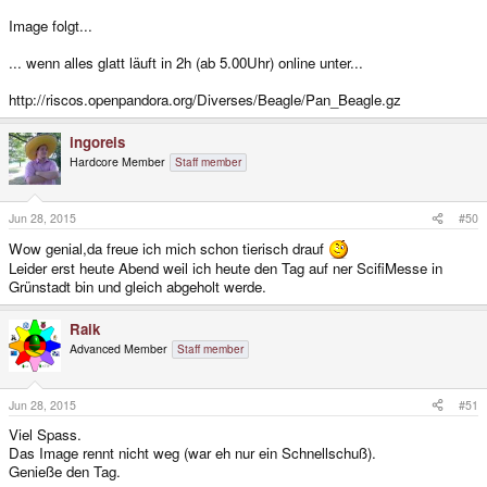
Image folgt...
... wenn alles glatt läuft in 2h (ab 5.00Uhr) online unter...
http://riscos.openpandora.org/Diverses/Beagle/Pan_Beagle.gz
ingoreis
Hardcore Member
Staff member
Jun 28, 2015
#50
Wow genial,da freue ich mich schon tierisch drauf
Leider erst heute Abend weil ich heute den Tag auf ner ScifiMesse in
Grünstadt bin und gleich abgeholt werde.
Raik
Advanced Member
Staff member
Jun 28, 2015
#51
Viel Spass.
Das Image rennt nicht weg (war eh nur ein Schnellschuß).
Genieße den Tag.