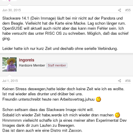
Jun 30, 2015
#55
Slackware 14.1 (Dein Immage) läuft bei mir nicht auf der Pandora und
dem Beagle. Vielleicht hat die Karte eine Macke. Lag schon länger rum.
OpenSUSE will aktuell auch nicht aber das kann mein Fehler sein. Ich
habe versucht das unter RISC OS zu schreiben. Möglich, daß das schief
ging.
Leider hatte ich nur kurz Zeit und deshalb ohne serielle Verbindung.
ingoreis
Hardcore Member
Staff member
Jul 1, 2015
#56
Keinen Stress deswegen,hatte leider doch keine Zeit wie ich es wollte.
Ist mal wieder alles drunter und drüber bei uns.
Freundin unterschreibt heute nen Arbeitsvertrag,juhuu
Schon seltsam dass das Slackware Image nicht will.
Sobald ich wieder Zeit habe,werde ich mich wieder dran machen
Hmmmmm vielleicht schaffe ich ja eines meiner alten Experimental Dev
Images dank dir zum Laufen zu Bewegen.
Das ist dann auch wie eine Distro mit Zaxxon.