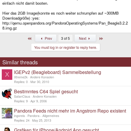
einfach nicht damit booten.
Hier das 2GB Image(konnte es noch weiter schrumpfen auf ~300MB
Downloadgröße) :yes:
http://qemu.openpandora.org/PandoraOperatingSystems/Pan_Beagle3.2.2
8.img.gz
First
Last
Prev
3 of 5
Next
You must log in or register to reply here.
Similar threads
IGEPv2 (Beagleboard) Sammelbestellung
X
Xtreme2k
Andere Konsolen
Replies
0
Mar 30, 2010
Bestimmtes C64 Spiel gesucht
SatanClaus
Andere Konsolen
Replies
9
Apr 9, 2006
Pandora Feeds nicht mehr im Angstrom Repo existent
ingoreis
Pandora - Allgemeines
Replies
24
May 25, 2013
Grafiken für iPhone/Android App gesucht