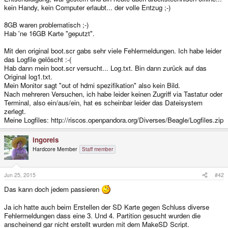
kein Handy, kein Computer erlaubt... der volle Entzug ;-)
8GB waren problematisch ;-)
Hab 'ne 16GB Karte "geputzt".
Mit den original boot.scr gabs sehr viele Fehlermeldungen. Ich habe leider
das Logfile gelöscht :-(
Hab dann mein boot.scr versucht... Log.txt. Bin dann zurück auf das
Original log1.txt.
Mein Monitor sagt "out of hdmi spezifikation" also kein Bild.
Nach mehreren Versuchen, ich habe leider keinen Zugriff via Tastatur oder
Terminal, also ein/aus/ein, hat es scheinbar leider das Dateisystem
zerlegt.
Meine Logfiles: http://riscos.openpandora.org/Diverses/Beagle/Logfiles.zip
ingoreis
Hardcore Member
Staff member
Jun 25, 2015
#42
Das kann doch jedem passieren
Ja ich hatte auch beim Erstellen der SD Karte gegen Schluss diverse
Fehlermeldungen dass eine 3. Und 4. Partition gesucht wurden die
anscheinend gar nicht erstellt wurden mit dem MakeSD Script.