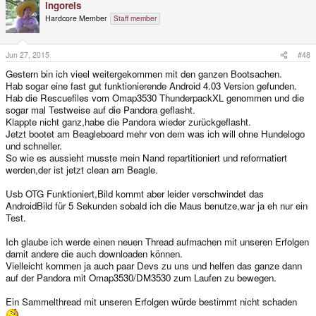
ingoreis
Hardcore Member
Staff member
Jun 27, 2015
#48
Gestern bin ich vieel weitergekommen mit den ganzen Bootsachen.
Hab sogar eine fast gut funktionierende Android 4.03 Version gefunden.
Hab die Rescuefiles vom Omap3530 ThunderpackXL genommen und die
sogar mal Testweise auf die Pandora geflasht.
Klappte nicht ganz,habe die Pandora wieder zurückgeflasht.
Jetzt bootet am Beagleboard mehr von dem was ich will ohne Hundelogo
und schneller.
So wie es aussieht musste mein Nand repartitioniert und reformatiert
werden,der ist jetzt clean am Beagle.
Usb OTG Funktioniert,Bild kommt aber leider verschwindet das
AndroidBild für 5 Sekunden sobald ich die Maus benutze,war ja eh nur ein
Test.
Ich glaube ich werde einen neuen Thread aufmachen mit unseren Erfolgen
damit andere die auch downloaden können.
Vielleicht kommen ja auch paar Devs zu uns und helfen das ganze dann
auf der Pandora mit Omap3530/DM3530 zum Laufen zu bewegen.
Ein Sammelthread mit unseren Erfolgen würde bestimmt nicht schaden