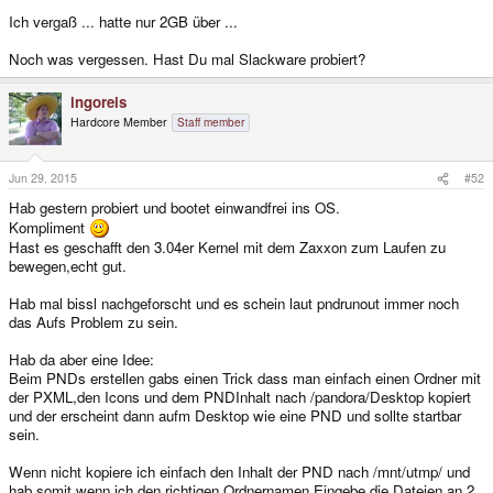
Ich vergaß ... hatte nur 2GB über ...
Noch was vergessen. Hast Du mal Slackware probiert?
ingoreis
Hardcore Member
Staff member
Jun 29, 2015
#52
Hab gestern probiert und bootet einwandfrei ins OS.
Kompliment
Hast es geschafft den 3.04er Kernel mit dem Zaxxon zum Laufen zu
bewegen,echt gut.
Hab mal bissl nachgeforscht und es schein laut pndrunout immer noch
das Aufs Problem zu sein.
Hab da aber eine Idee:
Beim PNDs erstellen gabs einen Trick dass man einfach einen Ordner mit
der PXML,den Icons und dem PNDInhalt nach /pandora/Desktop kopiert
und der erscheint dann aufm Desktop wie eine PND und sollte startbar
sein.
Wenn nicht kopiere ich einfach den Inhalt der PND nach /mnt/utmp/ und
hab somit wenn ich den richtigen Ordnernamen Eingebe die Dateien an 2