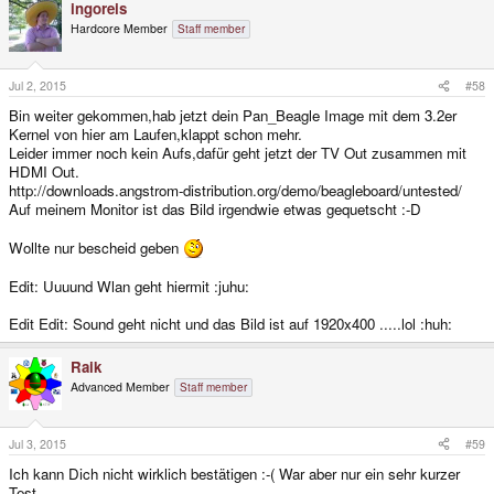
ingoreis
Hardcore Member
Staff member
Jul 2, 2015
#58
Bin weiter gekommen,hab jetzt dein Pan_Beagle Image mit dem 3.2er
Kernel von hier am Laufen,klappt schon mehr.
Leider immer noch kein Aufs,dafür geht jetzt der TV Out zusammen mit
HDMI Out.
http://downloads.angstrom-distribution.org/demo/beagleboard/untested/
Auf meinem Monitor ist das Bild irgendwie etwas gequetscht :-D
Wollte nur bescheid geben
Edit: Uuuund Wlan geht hiermit :juhu:
Edit Edit: Sound geht nicht und das Bild ist auf 1920x400 .....lol :huh:
Raik
Advanced Member
Staff member
Jul 3, 2015
#59
Ich kann Dich nicht wirklich bestätigen :-( War aber nur ein sehr kurzer
Test.