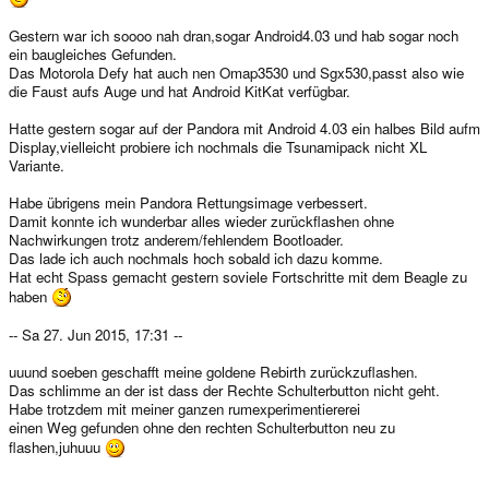
Gestern war ich soooo nah dran,sogar Android4.03 und hab sogar noch
ein baugleiches Gefunden.
Das Motorola Defy hat auch nen Omap3530 und Sgx530,passt also wie
die Faust aufs Auge und hat Android KitKat verfügbar.
Hatte gestern sogar auf der Pandora mit Android 4.03 ein halbes Bild aufm
Display,vielleicht probiere ich nochmals die Tsunamipack nicht XL
Variante.
Habe übrigens mein Pandora Rettungsimage verbessert.
Damit konnte ich wunderbar alles wieder zurückflashen ohne
Nachwirkungen trotz anderem/fehlendem Bootloader.
Das lade ich auch nochmals hoch sobald ich dazu komme.
Hat echt Spass gemacht gestern soviele Fortschritte mit dem Beagle zu
haben
-- Sa 27. Jun 2015, 17:31 --
uuund soeben geschafft meine goldene Rebirth zurückzuflashen.
Das schlimme an der ist dass der Rechte Schulterbutton nicht geht.
Habe trotzdem mit meiner ganzen rumexperimentiererei
einen Weg gefunden ohne den rechten Schulterbutton neu zu
flashen,juhuuu