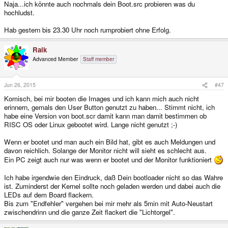
Naja...ich könnte auch nochmals dein Boot.src probieren was du
hochludst.
Hab gestern bis 23.30 Uhr noch rumprobiert ohne Erfolg.
Raik
Advanced Member
Staff member
Jun 26, 2015
#47
Komisch, bei mir booten die Images und ich kann mich auch nicht
erinnern, gemals den User Button genutzt zu haben... Stimmt nicht, ich
habe eine Version von boot.scr damit kann man damit bestimmen ob
RISC OS oder Linux gebootet wird. Lange nicht genutzt ;-)
Wenn er bootet und man auch ein Bild hat, gibt es auch Meldungen und
davon reichlich. Solange der Monitor nicht will sieht es schlecht aus.
Ein PC zeigt auch nur was wenn er bootet und der Monitor funktioniert
Ich habe irgendwie den Eindruck, daß Dein bootloader nicht so das Wahre
ist. Zuminderst der Kernel sollte noch geladen werden und dabei auch die
LEDs auf dem Board flackern.
Bis zum "Endfehler" vergehen bei mir mehr als 5min mit Auto-Neustart
zwischendrinn und die ganze Zeit flackert die "Lichtorgel".