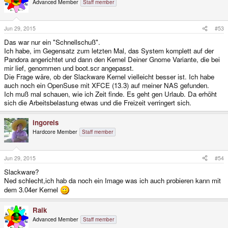
Advanced Member
Staff member
Jun 29, 2015
#53
Das war nur ein "Schnellschuß".
Ich habe, im Gegensatz zum letzten Mal, das System komplett auf der
Pandora angerichtet und dann den Kernel Deiner Gnome Variante, die bei
mir lief, genommen und boot.scr angepasst.
Die Frage wäre, ob der Slackware Kernel vielleicht besser ist. Ich habe
auch noch ein OpenSuse mit XFCE (13.3) auf meiner NAS gefunden.
Ich muß mal schauen, wie ich Zeit finde. Es geht gen Urlaub. Da erhöht
sich die Arbeitsbelastung etwas und die Freizeit verringert sich.
ingoreis
Hardcore Member
Staff member
Jun 29, 2015
#54
Slackware?
Ned schlecht,ich hab da noch ein Image was ich auch probieren kann mit
dem 3.04er Kernel
Raik
Advanced Member
Staff member