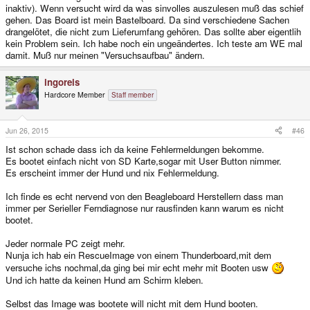
inaktiv). Wenn versucht wird da was sinvolles auszulesen muß das schief
gehen. Das Board ist mein Bastelboard. Da sind verschiedene Sachen
drangelötet, die nicht zum Lieferumfang gehören. Das sollte aber eigentlih
kein Problem sein. Ich habe noch ein ungeändertes. Ich teste am WE mal
damit. Muß nur meinen "Versuchsaufbau" ändern.
ingoreis
Hardcore Member
Staff member
Jun 26, 2015
#46
Ist schon schade dass ich da keine Fehlermeldungen bekomme.
Es bootet einfach nicht von SD Karte,sogar mit User Button nimmer.
Es erscheint immer der Hund und nix Fehlermeldung.
Ich finde es echt nervend von den Beagleboard Herstellern dass man
immer per Serieller Ferndiagnose nur rausfinden kann warum es nicht
bootet.
Jeder normale PC zeigt mehr.
Nunja ich hab ein RescueImage von einem Thunderboard,mit dem
versuche ichs nochmal,da ging bei mir echt mehr mit Booten usw
Und ich hatte da keinen Hund am Schirm kleben.
Selbst das Image was bootete will nicht mit dem Hund booten.