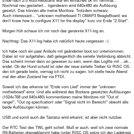
Ende nach 2-3 Auto-Neustarts war ein einfaches ok im Terminal...
Nochmal neu gestartert... irgendwann wird 640x480 als Auflösung
gesetzt. Das können alle meine Monitore. Trotzdem schwarz.
Auch interessant... "unknown motherboard TI OMAP3 BeagleBoard; we
don't know how to configure X11 for the display" kurz vor Ende "2.Start".
Morgen früh schaue ich mir noch das genannte X11-log an.
Nachtrag: Das X11-log habe ich natürlich heute vergessen :-(
Ich habe noch ein paar Anläufe mit geänderten boot.scr unternommen.
Dabei ist mir aufgefallen, daß gelegentlich die serielle Verbindung abbricht.
Das scheint immer dann so gewesen zu sein, wenn das Logfile mit ...ok...
endet. Ob der Hund schuld ist oder der neue serielle Treiber für RISC OS,
den ich gerade teste, vermag ich nicht zu sagen. Ich stelle heute Abend
mal den alten Zustand her via FTDI.
Soweit ich das erkenne ist "Ende vom Lied" immer der "unknown
motherboard"-error. Und alle während des Bootens gesetzten Auflösungen
(1024x768 und 640x480) kommentieren meine Monitore mit "Out of
range!", "Out og specifcation! oder "Signal nicht im Bereich!" obwohl alle
beide Auflösungen können.
USB und somit auch die Tastatur wird erkannt, ist aber nicht nutzbar.
Der RTC Test des TWL geht schief. Muß er auch, weil ich zwei normale
R6-Batterien drangeklemmt habe (unter RISC OS setze ich den Ladekreis