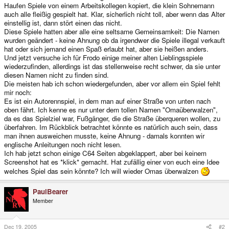
Haufen Spiele von einem Arbeitskollegen kopiert, die klein Sohnemann
auch alle fleißig gespielt hat. Klar, sicherlich nicht toll, aber wenn das Alter
einstellig ist, dann stört einen das nicht.
Diese Spiele hatten aber alle eine seltsame Gemeinsamkeit: Die Namen
wurden geändert - keine Ahnung ob da irgendwer die Spiele illegal verkauft
hat oder sich jemand einen Spaß erlaubt hat, aber sie heißen anders.
Und jetzt versuche ich für Frodo einige meiner alten Lieblingsspiele
wiederzufinden, allerdings ist das stellenweise recht schwer, da sie unter
diesen Namen nicht zu finden sind.
Die meisten hab ich schon wiedergefunden, aber vor allem ein Spiel fehlt
mir noch:
Es ist ein Autorennspiel, in dem man auf einer Straße von unten nach
oben fährt. Ich kenne es nur unter dem tollen Namen "Omaüberwalzen",
da es das Spielziel war, Fußgänger, die die Straße überqueren wollen, zu
überfahren. Im Rückblick betrachtet könnte es natürlich auch sein, dass
man ihnen ausweichen musste, keine Ahnung - damals konnten wir
englische Anleitungen noch nicht lesen.
Ich hab jetzt schon einige C64 Seiten abgeklappert, aber bei keinem
Screenshot hat es *klick* gemacht. Hat zufällig einer von euch eine Idee
welches Spiel das sein könnte? Ich will wieder Omas überwalzen
PaulBearer
Member
Dec 19, 2005
#2