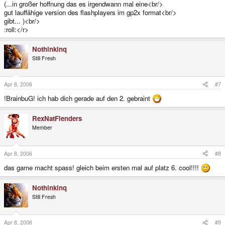
(...in großer hoffnung das es irgendwann mal eine<br/>
gut lauffähige version des flashplayers im gp2x format<br/>
gibt... )<br/>
:roll:</r>
Nothinkinq
Still Fresh
Apr 8, 2006
#7
!BrainbuG! ich hab dich gerade auf den 2. gebraint
RexNatFlenders
Member
Apr 8, 2006
#8
das game macht spass! gleich beim ersten mal auf platz 6. cool!!!!
Nothinkinq
Still Fresh
Apr 8, 2006
#9