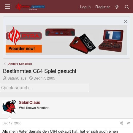
Log in
Register
Andere Konsolen
Bestimmtes C64 Spiel gesucht
T
S
SatanClaus
Dec 17, 2005
h
t
r
a
e
r
a
t
d
d
SatanClaus
s
a
Well-Known Member
t
t
a
e
r
t
Dec 17, 2005
#1
e
Als mein Vater damals den C64 gekauft hat, hat er sich auch einen
r