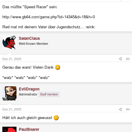
Das müßte "Speed Racer" sein:
http://www.gb64.com/game.php?id=14345&d=18&h=0
Red mal mit deinem Vater über Jugendschutz... :wink:
SatanClaus
Well-Known Member
Dec 21, 2005
#3
Genau das wars! Vielen Dank
*walz* *walz* *walz* *walz*
EvilDragon
Administrator
Staff member
Dec 21, 2005
#4
Hätt ich auch gleich gewusst
PaulBearer