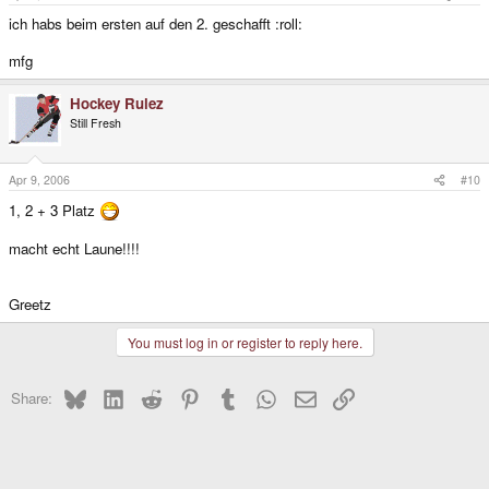
ich habs beim ersten auf den 2. geschafft :roll:
mfg
Hockey Rulez
Still Fresh
Apr 9, 2006
#10
1, 2 + 3 Platz
macht echt Laune!!!!
Greetz
You must log in or register to reply here.
Bluesky
LinkedIn
Reddit
Pinterest
Tumblr
WhatsApp
Email
Link
Share: