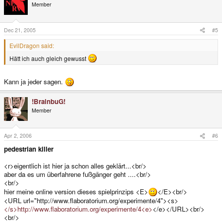
Member
Dec 21, 2005
#5
EvilDragon said:
Hätt ich auch gleich gewusst
Kann ja jeder sagen.
!BrainbuG!
Member
Apr 2, 2006
#6
pedestrian killer
<r>eigentlich ist hier ja schon alles geklärt...<br/>
aber da es um überfahrene fußgänger geht ....<br/>
<br/>
hier meine online version dieses spielprinzips <E>
</E><br/>
<URL url="http://www.flaboratorium.org/experimente/4"><s>
</s>http://www.flaboratorium.org/experimente/4<e>
</e></URL><br/>
<br/>