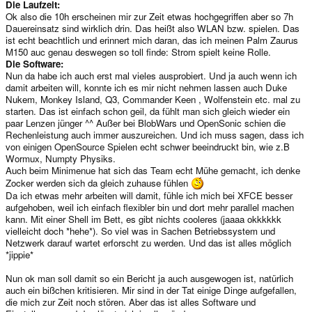
Die Laufzeit:
Ok also die 10h erscheinen mir zur Zeit etwas hochgegriffen aber so 7h
Dauereinsatz sind wirklich drin. Das heißt also WLAN bzw. spielen. Das
ist echt beachtlich und erinnert mich daran, das ich meinen Palm Zaurus
M150 auc genau deswegen so toll finde: Strom spielt keine Rolle.
Die Software:
Nun da habe ich auch erst mal vieles ausprobiert. Und ja auch wenn ich
damit arbeiten will, konnte ich es mir nicht nehmen lassen auch Duke
Nukem, Monkey Island, Q3, Commander Keen , Wolfenstein etc. mal zu
starten. Das ist einfach schon geil, da fühlt man sich gleich wieder ein
paar Lenzen jünger ^^ Außer bei BlobWars und OpenSonic schien die
Rechenleistung auch immer auszureichen. Und ich muss sagen, dass ich
von einigen OpenSource Spielen echt schwer beeindruckt bin, wie z.B
Wormux, Numpty Physiks.
Auch beim Minimenue hat sich das Team echt Mühe gemacht, ich denke
Zocker werden sich da gleich zuhause fühlen
Da ich etwas mehr arbeiten will damit, fühle ich mich bei XFCE besser
aufgehoben, weil ich einfach flexibler bin und dort mehr parallel machen
kann. Mit einer Shell im Bett, es gibt nichts cooleres (jaaaa okkkkkk
vielleicht doch *hehe*). So viel was in Sachen Betriebssystem und
Netzwerk darauf wartet erforscht zu werden. Und das ist alles möglich
*jippie*
Nun ok man soll damit so ein Bericht ja auch ausgewogen ist, natürlich
auch ein bißchen kritisieren. Mir sind in der Tat einige Dinge aufgefallen,
die mich zur Zeit noch stören. Aber das ist alles Software und