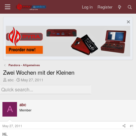
Log in
Register
Pandora - Allgemeines
Zwei Wochen mit der Kleinen
T
S
abc
May 27, 2011
h
t
r
a
e
r
a
t
d
d
abc
s
a
A
Member
t
t
a
e
r
t
May 27, 2011
#1
e
Hi,
r