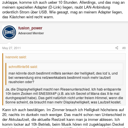
zuklappe, komme ich auch ueber 10 Stunden. Allerdings, und das mag an
meinem speziellen Adapter (D-Link) liegen, raubt LAN-Anbindung
ordentlich Strom über USB. Wie gesagt, mag an meinem Adapter liegen,
das Kästchen wird recht warm.
fusion_power
Advanced Member
May 27, 2011
#8
ivanovic said:
schrotflinte56 said:
man könnte doch bestimmt mittels senken der helligkeit, des lcd´s, und
bei verwendung eins netzwerkkabels bestimmt noch mehr laufzeit
rausholen oder?
Ja, die Displayhelligkeit macht nen Riesenunterschied. Ich hab entspannte
10h beim Zocken mit SNES9X4P (z.B. als ich Secret of Mana das X-te mal
durchgespielt habe). Das geht natürlich nicht unter freiem Himmel, wenn die
Sonne scheint, da braucht man mehr Displayhelligkeit, was Laufzeit kostet.
Kann ich auch bestätigen. Im Zimmer brauch ich Helligkeit höchstens auf
20, nachts im dunkeln noch weniger. Das macht schon nen Unterschied in
der Akkulaufzeit, die aktuelle Restzeit kann man ja immer ablesen. Ich
komm locker auf 10h Betrieb, beim Musik hören mit zugeklappten Deckel