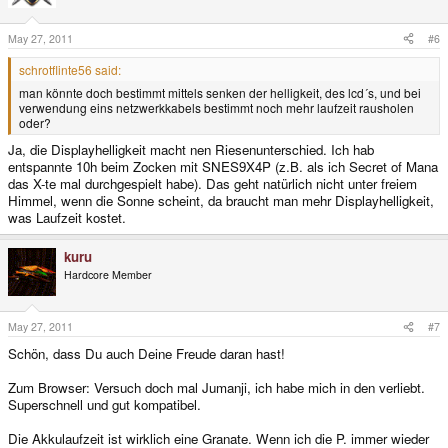
May 27, 2011
#6
schrotflinte56 said:
man könnte doch bestimmt mittels senken der helligkeit, des lcd´s, und bei
verwendung eins netzwerkkabels bestimmt noch mehr laufzeit rausholen
oder?
Ja, die Displayhelligkeit macht nen Riesenunterschied. Ich hab
entspannte 10h beim Zocken mit SNES9X4P (z.B. als ich Secret of Mana
das X-te mal durchgespielt habe). Das geht natürlich nicht unter freiem
Himmel, wenn die Sonne scheint, da braucht man mehr Displayhelligkeit,
was Laufzeit kostet.
kuru
Hardcore Member
May 27, 2011
#7
Schön, dass Du auch Deine Freude daran hast!
Zum Browser: Versuch doch mal Jumanji, ich habe mich in den verliebt.
Superschnell und gut kompatibel.
Die Akkulaufzeit ist wirklich eine Granate. Wenn ich die P. immer wieder