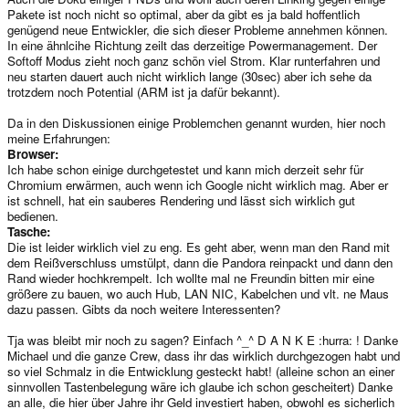
Pakete ist noch nicht so optimal, aber da gibt es ja bald hoffentlich
genügend neue Entwickler, die sich dieser Probleme annehmen können.
In eine ähnlcihe Richtung zeilt das derzeitige Powermanagement. Der
Softoff Modus zieht noch ganz schön viel Strom. Klar runterfahren und
neu starten dauert auch nicht wirklich lange (30sec) aber ich sehe da
trotzdem noch Potential (ARM ist ja dafür bekannt).
Da in den Diskussionen einige Problemchen genannt wurden, hier noch
meine Erfahrungen:
Browser:
Ich habe schon einige durchgetestet und kann mich derzeit sehr für
Chromium erwärmen, auch wenn ich Google nicht wirklich mag. Aber er
ist schnell, hat ein sauberes Rendering und lässt sich wirklich gut
bedienen.
Tasche:
Die ist leider wirklich viel zu eng. Es geht aber, wenn man den Rand mit
dem Reißverschluss umstülpt, dann die Pandora reinpackt und dann den
Rand wieder hochkrempelt. Ich wollte mal ne Freundin bitten mir eine
größere zu bauen, wo auch Hub, LAN NIC, Kabelchen und vlt. ne Maus
dazu passen. Gibts da noch weitere Interessenten?
Tja was bleibt mir noch zu sagen? Einfach ^_^ D A N K E :hurra: ! Danke
Michael und die ganze Crew, dass ihr das wirklich durchgezogen habt und
so viel Schmalz in die Entwicklung gesteckt habt! (alleine schon an einer
sinnvollen Tastenbelegung wäre ich glaube ich schon gescheitert) Danke
an alle, die hier über Jahre ihr Geld investiert haben, obwohl es sicherlich