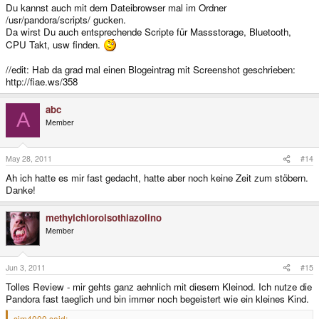
Du kannst auch mit dem Dateibrowser mal im Ordner
/usr/pandora/scripts/ gucken.
Da wirst Du auch entsprechende Scripte für Massstorage, Bluetooth,
CPU Takt, usw finden.
//edit: Hab da grad mal einen Blogeintrag mit Screenshot geschrieben:
http://fiae.ws/358
abc
A
Member
May 28, 2011
#14
Ah ich hatte es mir fast gedacht, hatte aber noch keine Zeit zum stöbern.
Danke!
methylchloroisothiazolino
Member
Jun 3, 2011
#15
Tolles Review - mir gehts ganz aehnlich mit diesem Kleinod. Ich nutze die
Pandora fast taeglich und bin immer noch begeistert wie ein kleines Kind.
sim4000 said: