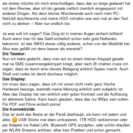
als erstes möchte ich mich entschuldigen, dass das so lange gedauert hat
mit dem Review, aber ich bin gerade zeitlich ziemlich eingespannt mit
anderen Dingen. Als dann letztes Wochenende auch noch mein PC-
Netzteil durchbrannte und meine HDD mitnahm war erst mal an den Text
nicht zu denken :/ Aber nun endlich los:
Ja was soll ich sagen? Das Ding ist in meinen Augen einfach brilliant!
Auch wenn man für das Geld sicherlich schon sehr gute Netbooks
bekommt, ist das IMHO etwas völlig anderes, schon von der Mobilität her.
Also was gefällt mir denn besser als erwartet?
Die Tastatur:
Nun ich hatte gedacht, dass man auf so einem kleinen Keypad gerade
mal ne SMS zusammengeklimpert kriegt, aber nach 2h chatten muss ich
sagen, dass es durch eine clevere Belegung wirklich Spass macht. Auch
Shell und coden ist damit durchaus möglich.
Das Display:
Ich muss dazu sagen, dass ich mir sonst nicht mehr ganz frische
Hardware besorge, weshalb meine Meinung wirklich sehr subjektiv ist.
Aber das Display hat nen wirklich sehr guten Kontrast und die Auflösung
ist allererste Sahne. Kann kaum glauben, dass das nur 800px sein sollen.
Für PDF und Filme einfach prima!
Die Konnektivität:
Das ist wohl das Beste an der Pandi überhaupt, sie kann mit jedem und
alles
USB Sticks mal eben umkopieren, 1TB HDD ranklemmen oder
per Adapter ins Kabel LAN. Bluetooth GPS anzapfen, oder schön draußen
per WLAN Streams anhören, alles kein Problem und schon gemacht.