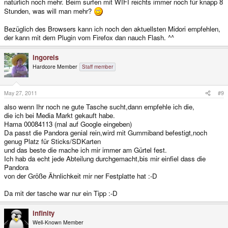
natürlich noch mehr. Beim surfen mit WIFI reichts immer noch für knapp 8
Stunden, was will man mehr?
Bezüglich des Browsers kann ich noch den aktuellsten Midori empfehlen,
der kann mit dem Plugin vom Firefox dan nauch Flash. ^^
ingoreis
Hardcore Member
Staff member
May 27, 2011
#9
also wenn Ihr noch ne gute Tasche sucht,dann empfehle ich die,
die ich bei Media Markt gekauft habe.
Hama 00084113 (mal auf Google eingeben)
Da passt die Pandora genial rein,wird mit Gummiband befestigt,noch
genug Platz für Sticks/SDKarten
und das beste die mache ich mir immer am Gürtel fest.
Ich hab da echt jede Abteilung durchgemacht,bis mir einfiel dass die
Pandora
von der Größe Ähnlichkeit mir ner Festplatte hat :-D
Da mit der tasche war nur ein Tipp :-D
infinity
Well-Known Member