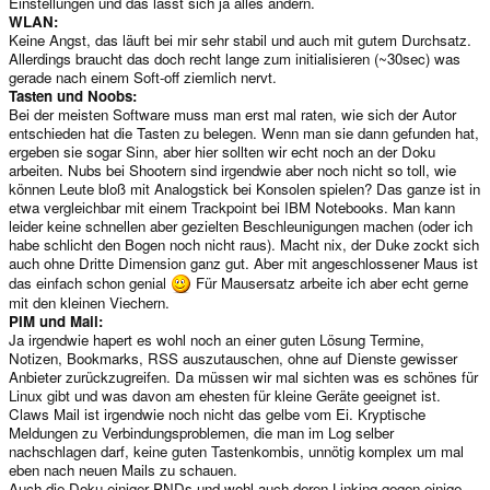
Einstellungen und das lässt sich ja alles ändern.
WLAN:
Keine Angst, das läuft bei mir sehr stabil und auch mit gutem Durchsatz.
Allerdings braucht das doch recht lange zum initialisieren (~30sec) was
gerade nach einem Soft-off ziemlich nervt.
Tasten und Noobs:
Bei der meisten Software muss man erst mal raten, wie sich der Autor
entschieden hat die Tasten zu belegen. Wenn man sie dann gefunden hat,
ergeben sie sogar Sinn, aber hier sollten wir echt noch an der Doku
arbeiten. Nubs bei Shootern sind irgendwie aber noch nicht so toll, wie
können Leute bloß mit Analogstick bei Konsolen spielen? Das ganze ist in
etwa vergleichbar mit einem Trackpoint bei IBM Notebooks. Man kann
leider keine schnellen aber gezielten Beschleunigungen machen (oder ich
habe schlicht den Bogen noch nicht raus). Macht nix, der Duke zockt sich
auch ohne Dritte Dimension ganz gut. Aber mit angeschlossener Maus ist
das einfach schon genial
Für Mausersatz arbeite ich aber echt gerne
mit den kleinen Viechern.
PIM und Mail:
Ja irgendwie hapert es wohl noch an einer guten Lösung Termine,
Notizen, Bookmarks, RSS auszutauschen, ohne auf Dienste gewisser
Anbieter zurückzugreifen. Da müssen wir mal sichten was es schönes für
Linux gibt und was davon am ehesten für kleine Geräte geeignet ist.
Claws Mail ist irgendwie noch nicht das gelbe vom Ei. Kryptische
Meldungen zu Verbindungsproblemen, die man im Log selber
nachschlagen darf, keine guten Tastenkombis, unnötig komplex um mal
eben nach neuen Mails zu schauen.
Auch die Doku einiger PNDs und wohl auch deren Linking gegen einige