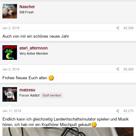
Nascher
Still Fresh
Jan 2, 2018
#2,268
Auch von mir ein schönes neues Jahr
atari_afternoon
Very Active Member
Jan 2, 2018
#2,269
Frohes Neues Euch allen
matzesu
Forum Addict!
Staff member
Jan 11, 2018
#2,270
Endlich kann ich gleichzeitig Landwirtschaftsimulator spielen und Musik
hören, ich hab mir ein Kopfhörer Mischpult gekauft