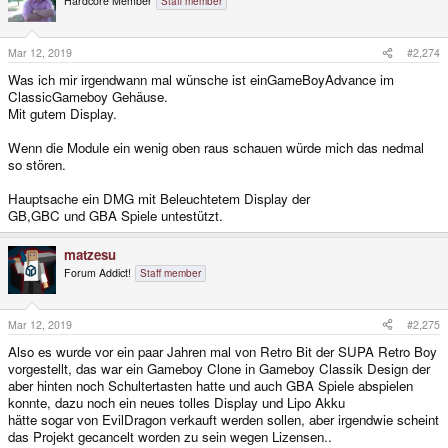
Hardcore Member
Staff member
Mar 12, 2019
#2,274
Was ich mir irgendwann mal wünsche ist einGameBoyAdvance im
ClassicGameboy Gehäuse.
Mit gutem Display.
Wenn die Module ein wenig oben raus schauen würde mich das nedmal
so stören.
Hauptsache ein DMG mit Beleuchtetem Display der
GB,GBC und GBA Spiele untestützt.
matzesu
Forum Addict!
Staff member
Mar 12, 2019
#2,275
Also es wurde vor ein paar Jahren mal von Retro Bit der SUPA Retro Boy
vorgestellt, das war ein Gameboy Clone in Gameboy Classik Design der
aber hinten noch Schultertasten hatte und auch GBA Spiele abspielen
konnte, dazu noch ein neues tolles Display und Lipo Akku
hätte sogar von EvilDragon verkauft werden sollen, aber irgendwie scheint
das Projekt gecancelt worden zu sein wegen Lizensen..