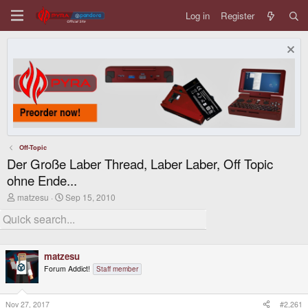
Log in
Register
Off-Topic
Der Große Laber Thread, Laber Laber, Off Topic
ohne Ende...
T
S
matzesu
Sep 15, 2010
h
t
r
a
e
r
a
t
d
d
matzesu
s
a
t
t
Forum Addict!
Staff member
a
e
r
t
Nov 27, 2017
#2,261