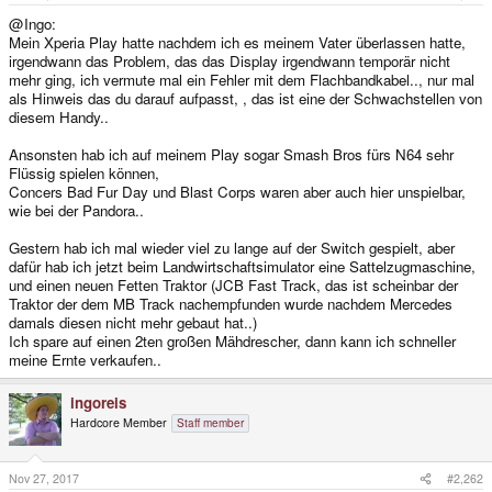
e
r
@Ingo:
Mein Xperia Play hatte nachdem ich es meinem Vater überlassen hatte,
irgendwann das Problem, das das Display irgendwann temporär nicht
mehr ging, ich vermute mal ein Fehler mit dem Flachbandkabel.., nur mal
als Hinweis das du darauf aufpasst, , das ist eine der Schwachstellen von
diesem Handy..
Ansonsten hab ich auf meinem Play sogar Smash Bros fürs N64 sehr
Flüssig spielen können,
Concers Bad Fur Day und Blast Corps waren aber auch hier unspielbar,
wie bei der Pandora..
Gestern hab ich mal wieder viel zu lange auf der Switch gespielt, aber
dafür hab ich jetzt beim Landwirtschaftsimulator eine Sattelzugmaschine,
und einen neuen Fetten Traktor (JCB Fast Track, das ist scheinbar der
Traktor der dem MB Track nachempfunden wurde nachdem Mercedes
damals diesen nicht mehr gebaut hat..)
Ich spare auf einen 2ten großen Mähdrescher, dann kann ich schneller
meine Ernte verkaufen..
ingoreis
Hardcore Member
Staff member
Nov 27, 2017
#2,262