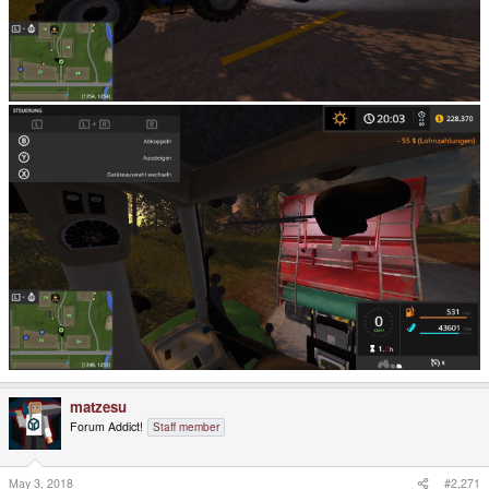
matzesu
Forum Addict!
Staff member
May 3, 2018
#2,271