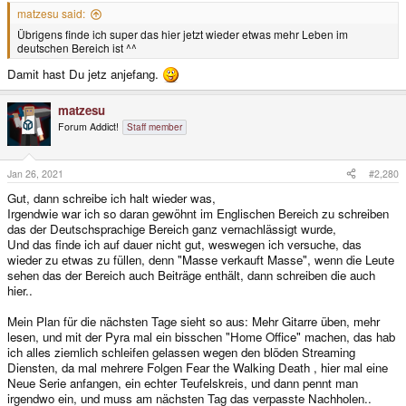
matzesu said:
Übrigens finde ich super das hier jetzt wieder etwas mehr Leben im
deutschen Bereich ist ^^
Damit hast Du jetz anjefang.
matzesu
Forum Addict!
Staff member
Jan 26, 2021
#2,280
Gut, dann schreibe ich halt wieder was,
Irgendwie war ich so daran gewöhnt im Englischen Bereich zu schreiben
das der Deutschsprachige Bereich ganz vernachlässigt wurde,
Und das finde ich auf dauer nicht gut, weswegen ich versuche, das
wieder zu etwas zu füllen, denn "Masse verkauft Masse", wenn die Leute
sehen das der Bereich auch Beiträge enthält, dann schreiben die auch
hier..
Mein Plan für die nächsten Tage sieht so aus: Mehr Gitarre üben, mehr
lesen, und mit der Pyra mal ein bisschen "Home Office" machen, das hab
ich alles ziemlich schleifen gelassen wegen den blöden Streaming
Diensten, da mal mehrere Folgen Fear the Walking Death , hier mal eine
Neue Serie anfangen, ein echter Teufelskreis, und dann pennt man
irgendwo ein, und muss am nächsten Tag das verpasste Nachholen..