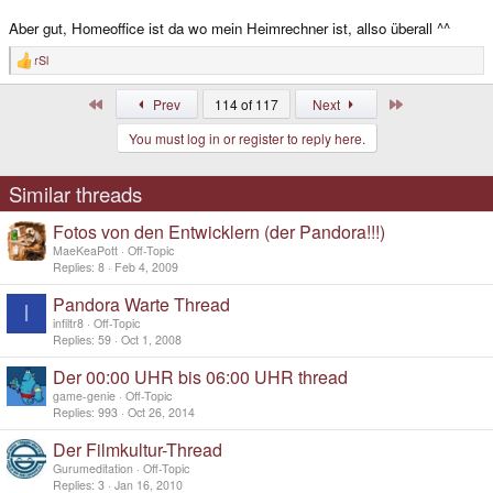
Aber gut, Homeoffice ist da wo mein Heimrechner ist, allso überall ^^
rSl
R
e
a
First
Last
Prev
114 of 117
Next
c
t
You must log in or register to reply here.
i
o
n
s
Similar threads
:
Fotos von den Entwicklern (der Pandora!!!)
MaeKeaPott
Off-Topic
Replies
8
Feb 4, 2009
Pandora Warte Thread
I
infiltr8
Off-Topic
Replies
59
Oct 1, 2008
Der 00:00 UHR bis 06:00 UHR thread
game-genie
Off-Topic
Replies
993
Oct 26, 2014
Der Filmkultur-Thread
Gurumeditation
Off-Topic
Replies
3
Jan 16, 2010