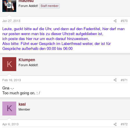
matzesu
Forum Addict!
Staff member
Jan 27, 2013
#970
Leute, guckt bitte auf die Uhr, und dann auf den Fadentitel, hier darf man
nur posten wenn man bis zu dieser Uhrzeit aufgeblieben ist,
ich poste das hier nur um euch darauf hinzuweisen,
Also bitte: Führt euer Gespräch im Laberthread weiter, der ist für
Gespräche außerhalb den 00:00 bis 06:00
Klumpen
K
Forum Addict!
Feb 16, 2013
#971
Gna -.-
Too much going on. : /
kasi
K
Member
Apr 6, 2013
#972