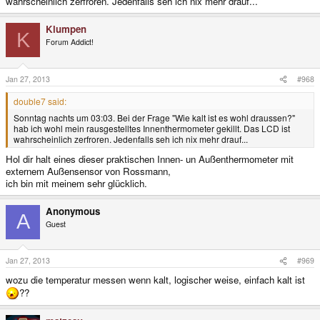
wahrscheinlich zerfroren. Jedenfalls seh ich nix mehr drauf...
Klumpen
K
Forum Addict!
Jan 27, 2013
#968
double7 said:
Sonntag nachts um 03:03. Bei der Frage "Wie kalt ist es wohl draussen?"
hab ich wohl mein rausgestelltes Innenthermometer gekillt. Das LCD ist
wahrscheinlich zerfroren. Jedenfalls seh ich nix mehr drauf...
Hol dir halt eines dieser praktischen Innen- un Außenthermometer mit
externem Außensensor von Rossmann,
ich bin mit meinem sehr glücklich.
Anonymous
A
Guest
Jan 27, 2013
#969
wozu die temperatur messen wenn kalt, logischer weise, einfach kalt ist
??