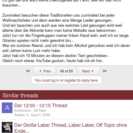
brauchen ..
Zumindest besuchen diese Traditionellen uns zumindest bei jeder
Weihnachtsfeier und dann werden eine Menge Lieder gesungen..
Und wir tauschen uns auch aus wie welches Lied gesungen wird weil
alleine über die Akkorde kann man keine Melodie raus bekommen. .
Jetzt tun mir die Fingerkuppen meiner linken Hand weh, weil ich so lange
Gitarren spielen nicht mehr gewohnt bin...
War ein schöner Abend, und ich hab kein Alkohol getrunken weil ich daran
seit Jahren keine Lust mehr habe..
Jetzt hab ich 15 Minuten an diesem doofen Text geschrieben. .
Gleich noch etwas YouTube gucken, heute hab icb eh frei..
First
Last
Prev
49 of 50
Next
You must log in or register to reply here.
Similar threads
Der 12:00 - 12:15 Thread
A
Anonymous
Off-Topic
Replies
3
Aug 21, 2009
Der Große Laber Thread, Laber Laber, Off Topic ohne
Ende...