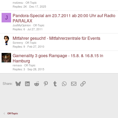
matzesu
Off-Topic
Replies
2K
Dec 17, 2025
Pandora-Special am 23.7.2011 ab 20:00 Uhr auf Radio
J
PARALAX
JustMyOpinion
Off-Topic
Replies
6
Jul 27, 2011
Mitfahrer gesucht! - Mitfahrerzentrale für Events
Screeny
Off-Topic
Replies
9
Feb 27, 2010
Gamenality 3 goes Rampage - 15.8. & 16.8.15 in
Hamburg
remaxx
Off-Topic
Replies
3
Sep 28, 2015
Bluesky
LinkedIn
Reddit
Pinterest
Tumblr
WhatsApp
Email
Link
Share:
Off-Topic