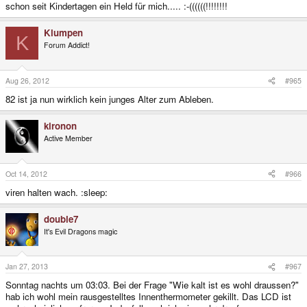
schon seit Kindertagen ein Held für mich..... :-((((((!!!!!!!!
Klumpen
K
Forum Addict!
Aug 26, 2012
#965
82 ist ja nun wirklich kein junges Alter zum Ableben.
kironon
Active Member
Oct 14, 2012
#966
viren halten wach. :sleep:
double7
It's Evil Dragons magic
Jan 27, 2013
#967
Sonntag nachts um 03:03. Bei der Frage "Wie kalt ist es wohl draussen?"
hab ich wohl mein rausgestelltes Innenthermometer gekillt. Das LCD ist