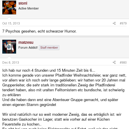
stoni
Active Member
Oct 15, 2013
#979
7 Psychos gesehen, echt schwarzer Humor.
matzesu
Forum Addict!
Staff member
Dec 8, 2013
#980
Ich hab nur noch 4 Stunden und 15 Minuten Zeit bis 6...
Ich komme gerade von unserer Pfadfinder Weihnachtsfeier, war ganz nett,
vor allem war ich noch sehr lange geblieben: wir hatten vor 20 Jahren mal
Gruppenleiter, die sehr stark im traditionellen Zweig der Pfadfinderei
tendiert haben, also mit uralten Felltornistern etc bundische, ist schwierig
zu erklären
Und die haben dann erst eine Abenteuer Gruppe gemacht, und später
einen eigenen Stamm gegründet
Wir sind natürlich nur so weit moderner Zweig, das es erträglich ist: wir
benutzen Gaskocher im Lager, statt wie vorher auf einer Küchen
Feuerstelle zu kochen..
Es gibt bei uns auch keine Elektrogeräte auf Fahrt, weil wir das nicht