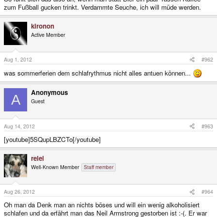
zum Fußball gucken trinkt. Verdammte Seuche, ich will müde werden.
kironon
Active Member
Aug 1, 2012
#962
was sommerferien dem schlafrythmus nicht alles antuen können...
Anonymous
A
Guest
Aug 14, 2012
#963
[youtube]5SQupLBZCTo[/youtube]
relei
Well-Known Member
Staff member
Aug 26, 2012
#964
Oh man da Denk man an nichts böses und will ein wenig alkoholisiert
schlafen und da erfährt man das Neil Armstrong gestorben ist :-(. Er war