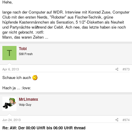
Hehe,
lange nach der Computer auf WDR. Interview mit Konrad Zuse, Computer
Club mit den ersten Nerds, "Roboter" aus Fischer-Technik, grüne
hüpfende Kastenmännchen als Sensation, 5 1/2"-Disketten als Neuheit
und Partynächte wä
h
rend der Cebit. Ach nee, das letzte haben sie noch
gar nicht gebracht. :rotfl:
Mann, das waren Zeiten ...
Tobi
T
Still Fresh
Apr 6, 2013
#973
Schaue ich auch
Hach ja ... :love:
MrLimatex
Voip Guy
Jun 24, 2013
#974
Re: AW: Der 00:00 UHR bis 06:00 UHR thread