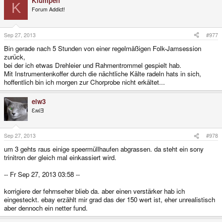
Klumpen
K
Forum Addict!
Sep 27, 2013
#977
Bin gerade nach 5 Stunden von einer regelmäßigen Folk-Jamsession
zurück,
bei der ich etwas Drehleier und Rahmentrommel gespielt hab.
Mit Instrumentenkoffer durch die nächtliche Kälte radeln hats in sich,
hoffentlich bin ich morgen zur Chorprobe nicht erkältet...
elw3
ƐʍlƎ
Sep 27, 2013
#978
um 3 gehts raus einige speermüllhaufen abgrassen. da steht ein sony
trinitron der gleich mal einkassiert wird.
-- Fr Sep 27, 2013 03:58 --
korrigiere der fehrnseher blieb da. aber einen verstärker hab ich
eingesteckt. ebay erzählt mir grad das der 150 wert ist, eher unrealistisch
aber dennoch ein netter fund.