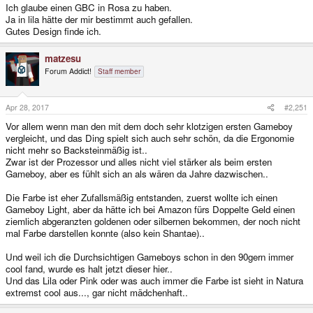
Ich glaube einen GBC in Rosa zu haben.
Ja in lila hätte der mir bestimmt auch gefallen.
Gutes Design finde ich.
matzesu
Forum Addict!
Staff member
Apr 28, 2017
#2,251
Vor allem wenn man den mit dem doch sehr klotzigen ersten Gameboy
vergleicht, und das Ding spielt sich auch sehr schön, da die Ergonomie
nicht mehr so Backsteinmäßig ist..
Zwar ist der Prozessor und alles nicht viel stärker als beim ersten
Gameboy, aber es fühlt sich an als wären da Jahre dazwischen..
Die Farbe ist eher Zufallsmäßig entstanden, zuerst wollte ich einen
Gameboy Light, aber da hätte ich bei Amazon fürs Doppelte Geld einen
ziemlich abgeranzten goldenen oder silbernen bekommen, der noch nicht
mal Farbe darstellen konnte (also kein Shantae)..
Und weil ich die Durchsichtigen Gameboys schon in den 90gern immer
cool fand, wurde es halt jetzt dieser hier..
Und das Lila oder Pink oder was auch immer die Farbe ist sieht in Natura
extremst cool aus..., gar nicht mädchenhaft..