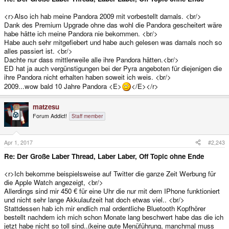
<r>Also ich hab meine Pandora 2009 mit vorbestellt damals. <br/>
Dank des Premium Upgrade ohne das wohl die Pandora gescheitert wäre
habe hätte ich meine Pandora nie bekommen. <br/>
Habe auch sehr mitgefiebert und habe auch gelesen was damals noch so
alles passiert ist. <br/>
Dachte nur dass mittlerweile alle ihre Pandora hätten.<br/>
ED hat ja auch vergünstigungen bei der Pyra angeboten für diejenigen die
ihre Pandora nicht erhalten haben soweit ich weis. <br/>
2009...wow bald 10 Jahre Pandora <E>
</E></r>
matzesu
Forum Addict!
Staff member
Apr 1, 2017
#2,243
Re: Der Große Laber Thread, Laber Laber, Off Topic ohne Ende
<r>Ich bekomme beispielsweise auf Twitter die ganze Zeit Werbung für
die Apple Watch angezeigt, <br/>
Allerdings sind mir 450 € für eine Uhr die nur mit dem IPhone funktioniert
und nicht sehr lange Akkulaufzeit hat doch etwas viel.. <br/>
Stattdessen hab ich mir endlich mal ordentliche Bluetooth Kopfhörer
bestellt nachdem ich mich schon Monate lang beschwert habe das die ich
jetzt habe nicht so toll sind..(keine gute Menüführung, manchmal muss