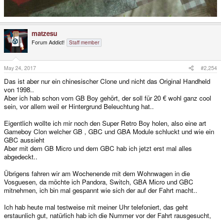
matzesu
Forum Addict!
Staff member
May 24, 2017
#2,254
Das ist aber nur ein chinesischer Clone und nicht das Original Handheld
von 1998..
Aber ich hab schon vom GB Boy gehört, der soll für 20 € wohl ganz cool
sein, vor allem weil er Hintergrund Beleuchtung hat..
Eigentlich wollte ich mir noch den Super Retro Boy holen, also eine art
Gameboy Clon welcher GB , GBC und GBA Module schluckt und wie ein
GBC aussieht
Aber mit dem GB Micro und dem GBC hab ich jetzt erst mal alles
abgedeckt..
Übrigens fahren wir am Wochenende mit dem Wohnwagen in die
Vosguesen, da möchte ich Pandora, Switch, GBA Micro und GBC
mitnehmen, ich bin mal gespannt wie sich der auf der Fahrt macht..
Ich hab heute mal testweise mit meiner Uhr telefoniert, das geht
erstaunlich gut, natürlich hab ich die Nummer vor der Fahrt rausgesucht,