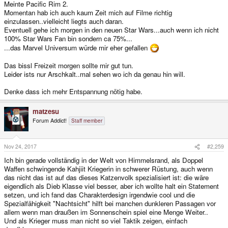
Meinte Pacific Rim 2.
Momentan hab ich auch kaum Zeit mich auf Filme richtig
einzulassen..vielleicht liegts auch daran.
Eventuell gehe ich morgen in den neuen Star Wars...auch wenn ich nicht
100% Star Wars Fan bin sondern ca 75%...
...das Marvel Universum würde mir eher gefallen
Das bissl Freizeit morgen sollte mir gut tun.
Leider ists nur Arschkalt..mal sehen wo ich da genau hin will.
Denke dass ich mehr Entspannung nötig habe.
matzesu
Forum Addict!
Staff member
Nov 24, 2017
#2,259
Ich bin gerade vollständig in der Welt von Himmelsrand, als Doppel
Waffen schwingende Kahjiit Kriegerin in schwerer Rüstung, auch wenn
das nicht das ist auf das dieses Katzenvolk spezialisiert ist: die wäre
eigendlich als Dieb Klasse viel besser, aber ich wollte halt ein Statement
setzen, und ich fand das Charakterdesign irgendwie cool und die
Spezialfähigkeit "Nachtsicht" hilft bei manchen dunkleren Passagen vor
allem wenn man draußen im Sonnenschein spiel eine Menge Weiter..
Und als Krieger muss man nicht so viel Taktik zeigen, einfach