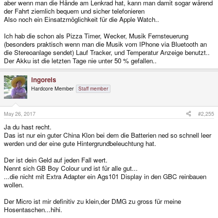
aber wenn man die Hände am Lenkrad hat, kann man damit sogar wärend
der Fahrt ziemlich bequem und sicher telefonieren
Also noch ein Einsatzmöglichkeit für die Apple Watch..
Ich hab die schon als Pizza Timer, Wecker, Musik Fernsteuerung
(besonders praktisch wenn man die Musik vom IPhone via Bluetooth an
die Stereoanlage sendet) Lauf Tracker, und Temperatur Anzeige benutzt..
Der Akku ist die letzten Tage nie unter 50 % gefallen..
ingoreis
Hardcore Member
Staff member
May 26, 2017
#2,255
Ja du hast recht.
Das ist nur ein guter China Klon bei dem die Batterien ned so schnell leer
werden und der eine gute Hintergrundbeleuchtung hat.
Der ist dein Geld auf jeden Fall wert.
Nennt sich GB Boy Colour und ist für alle gut...
...die nicht mit Extra Adapter ein Ags101 Display in den GBC reinbauen
wollen.
Der Micro ist mir definitiv zu klein,der DMG zu gross für meine
Hosentaschen...hihi.