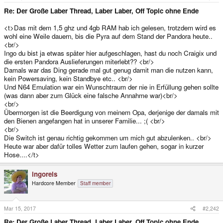
e
r
Re: Der Große Laber Thread, Laber Laber, Off Topic ohne Ende
<t>Das mit dem 1,5 ghz und 4gb RAM hab ich gelesen, trotzdem wird es
wohl eine Weile dauern, bis die Pyra auf dem Stand der Pandora heute..
<br/>
Ingo du bist ja etwas später hier aufgeschlagen, hast du noch Craigix und
die ersten Pandora Auslieferungen miterlebt?? <br/>
Damals war das Ding gerade mal gut genug damit man die nutzen kann,
kein Powersaving, kein Standbye etc.. <br/>
Und N64 Emulation war ein Wunschtraum der nie in Erfüllung gehen sollte
(was dann aber zum Glück eine falsche Annahme war)<br/>
<br/>
Übermorgen ist die Beerdigung von meinem Opa, derjenige der damals mit
den Bienen angefangen hat in unserer Familie... ;( <br/>
<br/>
Die Switch ist genau richtig gekommen um mich gut abzulenken.. <br/>
Heute war aber dafür tolles Wetter zum laufen gehen, sogar in kurzer
Hose....</t>
ingoreis
Hardcore Member
Staff member
Mar 15, 2017
#2,242
Re: Der Große Laber Thread, Laber Laber, Off Topic ohne Ende