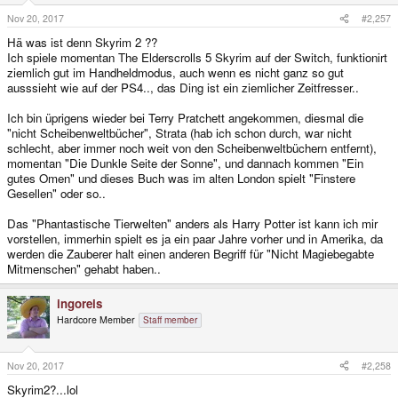
Nov 20, 2017
#2,257
Hä was ist denn Skyrim 2 ??
Ich spiele momentan The Elderscrolls 5 Skyrim auf der Switch, funktionirt
ziemlich gut im Handheldmodus, auch wenn es nicht ganz so gut
ausssieht wie auf der PS4.., das Ding ist ein ziemlicher Zeitfresser..
Ich bin üprigens wieder bei Terry Pratchett angekommen, diesmal die
"nicht Scheibenweltbücher", Strata (hab ich schon durch, war nicht
schlecht, aber immer noch weit von den Scheibenweltbüchern entfernt),
momentan "Die Dunkle Seite der Sonne", und dannach kommen "Ein
gutes Omen" und dieses Buch was im alten London spielt "Finstere
Gesellen" oder so..
Das "Phantastische Tierwelten" anders als Harry Potter ist kann ich mir
vorstellen, immerhin spielt es ja ein paar Jahre vorher und in Amerika, da
werden die Zauberer halt einen anderen Begriff für "Nicht Magiebegabte
Mitmenschen" gehabt haben..
ingoreis
Hardcore Member
Staff member
Nov 20, 2017
#2,258
Skyrim2?...lol