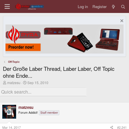
Log in
Register
Off-Topic
Der Große Laber Thread, Laber Laber, Off Topic
ohne Ende...
T
S
matzesu
Sep 15, 2010
h
t
r
a
e
r
a
t
d
d
matzesu
s
a
t
t
Forum Addict!
Staff member
a
e
r
t
Mar 14, 2017
#2,241