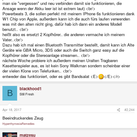
man sie "vergessen" und neu verbinden damit sie funktionieren, die
Ansage wenn der Akku leer ist ist extrem laut) <br/>
Powerbeats 3, die sollen perfekt mit meinem IPhone 6s funktionieren dank
W1 Chip von Apple, außerdem kann ich die auch fürs laufen verwenden
was mit den alten nicht ging, dafür hab ich dann ein anderes Modell
benutzt.. <br/>
heißt also es ersetzt 2 Kopfhörer.. die anderen vermache ich meinem
Vater..<br/>
Dazu hab ich mal einen Bluetooth Transmitter bestellt, damit kann ich Alte
Geräte wie GBA Micro, 3DS oder auch die Switch ganz easy auf die
Kopfhörer oder die Stereoanlage streamen.. <br/>
nächste Woche probiere ich außerdem meinen Uralten Tragbaren
Kasettenspieler aus, es ist kein Sony Walkman sondern scheinbar einer
der vielen Klone von Telefunken.. <br/>
entweder das funktioniert, oder es gibt Bandsalat <E>
</E></r>
blackhood1
B
Still Fresh
Apr 18, 2017
#2,244
Beeindruckendes Zeug
Hyperthymesia
Remedies
matzesu