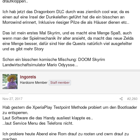
draufkloppen..
Ich hab jetzt das Dragonborn DLC durch was ziemlich cool war, da es
einen auf eine Insel der Dunkelelfen geführt hat die ein bisschen an
Morrowind erinnert, Inklusive riesiger Pilze die als Häuser dienen etc..
Das ist mein erstes Mal Skyrim, und es macht eine Menge Spaß, auch
wenn man der Spielmechanik ihr alter ansieht, da macht das neue Zelda
eine Menge besser, dafür sind hier die Quests natürlich viel ausgefeilter
und es gibt mehr Story
Schon ein bisschen komische Mischung: DOOM Skyrim
Landwirtschaftsimulator Mario Odyysse...
ingoreis
Hardcore Member
Staff member
Nov 27, 2017
#2,260
Hab gestern die XperiaPlay Testpoint Methode probiert um den Bootloader
zu entsperren.
Laut Software die das Handy ausliest klappte es..
..laut Service Menu des Telefons nicht.
Ich probiere heute Abend eine Rom drauf zu rooten und cwm drauf zu
machen.