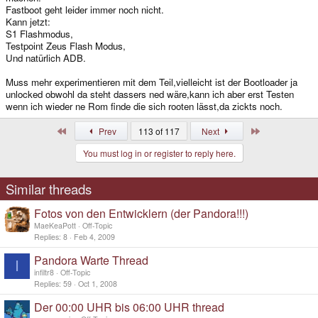
Fastboot geht leider immer noch nicht.
Kann jetzt:
S1 Flashmodus,
Testpoint Zeus Flash Modus,
Und natürlich ADB.
Muss mehr experimentieren mit dem Teil,vielleicht ist der Bootloader ja
unlocked obwohl da steht dassers ned wäre,kann ich aber erst Testen
wenn ich wieder ne Rom finde die sich rooten lässt,da zickts noch.
First
Last
Prev
113 of 117
Next
You must log in or register to reply here.
Similar threads
Fotos von den Entwicklern (der Pandora!!!)
MaeKeaPott
Off-Topic
Replies
8
Feb 4, 2009
Pandora Warte Thread
I
infiltr8
Off-Topic
Replies
59
Oct 1, 2008
Der 00:00 UHR bis 06:00 UHR thread