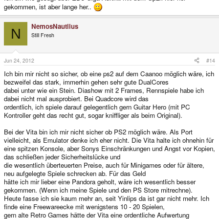
gekommen, ist aber lange her..
NemosNautlius
N
Still Fresh
Jun 24, 2012
#14
Ich bin mir nicht so sicher, ob eine ps2 auf dem Caanoo möglich wäre, ich
bezweifel das stark, immerhin gehen sehr gute DualCores
dabei unter wie ein Stein. Diashow mit 2 Frames, Rennspiele habe ich
dabei nicht mal ausprobiert. Bei Quadcore wird das
ordentlich, ich spiele darauf gelegentlich gern Guitar Hero (mit PC
Kontroller geht das recht gut, sogar kniffliger als beim Original).
Bei der Vita bin ich mir nicht sicher ob PS2 möglich wäre. Als Port
vielleicht, als Emulator denke ich eher nicht. Die Vita halte ich ohnehin für
eine spitzen Konsole, aber Sonys Einschränkungen und Angst vor Kopien,
das schließen jeder Sicherheitslücke und
die wesentlich überteuerten Preise, auch für Minigames oder für ältere,
neu aufgelegte Spiele schrecken ab. Für das Geld
hätte ich mir lieber eine Pandora geholt, wäre ich wesentlich besser
gekommen. (Wenn ich meine Spiele und den PS Store mitrechne).
Heute fasse ich sie kaum mehr an, seit Yinlips da ist gar nicht mehr. Ich
finde eine Freewareecke mit wenigstens 10 - 20 Spielen,
gern alte Retro Games hätte der Vita eine ordentliche Aufwertung