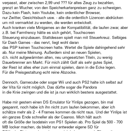
verpasst, aber zwischen 2,99 und ??? für altes Zeug zu bezahlen,
grenzt an Wucher, von den Speicherkartenpreisen ganz zu schweigen.
Dazu kein Flash, kein Youtube, kein ordentlicher Browser,
nur Zwitter, Gesichtsbuch usw. - alle die ordentlich Lizencen abdrücken
um mit vermarktet zu werden, die werden entwickelt.
Auch kranken viele Minigames an der Kompatibilität, die laufen zwar, aber
z.B. bei Farmfrency hätte es sich gehört, Touchscreen
Steuerung einzubauen. Stattdessen spielt man mit Steuerkreuz. Selbiges
für Dash Games - das nervt, liegt wohl daran
das PSP keinen Touchscreen hatte. Wertet die Spiele dahingehend sehr
ab. Nur meine Meinung. Außerdem sind an neuen Spielen,
d.h. nicht aufgewärmten alten, neu umgesetzten Titeln, zu wenig
Dauerbrenner am Markt. Für mich zählt Golf als sehr gutes Spiel,
der Rest ist alles eher zum einmal spielen, dann in die Ecke legen.
Für die Preisgestaltung echt reine Abzocke.
Dennoch, Gamecube oder sogar Wii und auch PS2 halte ich selbst auf
der Vita für nicht möglich. Das dürfte sogar die Pandora
in die Knie zwingen und die ist ja nun wirklich bestens ausgestattet.
Habe mir gestern einen DS Emulator für Yinlips gezogen, bin mal
gespannt, noch habe ich ihn nicht zum laufen bekommen, aber ich
schätze mehr als 2 - 4 Frames kommen da nicht raus. Und der Yinlips ist
ein ganzes Ende schneller als der Caanoo. Mich hält auch
oft die Größe der Isodatein von PS1 Spielen ab. Pro Spiel da 500 - 700
MB locker machen, da bleibt nur entweder eigene SD für