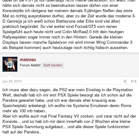
hätte sich damals nicht so beeindrucken lassen dürfen von einer
Konsole(die ich übrigens bei meinem damals 5-jährigen Neffen das erste
Mal so richtig ausprobieren durfte), aber zu der Zeit wurde das moderne 3-
D Genre(ja ja ich weiß schon Battlezone oder Elite sind viel älter)
praktisch begründet. So viel weiter sind Forza4/GT5 vom reinen
Spielgefühl auch heute nicht und Colin McRae2.0 tritt dein heutigen
Rallyespielen sogar immer noch in den Hintern. Gerade die kleinen
Displays lassen manche Spiele(von mir wird immer Wing Commander 3
als Beispiel kommen) auch heutzutage noch richtig hübsch aussehen.
matzesu
Forum Addict!
Staff member
Jun 24, 2012
#18
Ich muss aber dazu sagen, die PS2 war mein Einstieg in die Playstation
Welt, deshalb hab ich mir erst PSX Spiele besorgt als ich schon auf die
Pandora gewartet habe, und ich war damals eher knausrig was
Speicherplatz anbelangt, ich wollte nie Systeme Emulieren deren Roms
mehr als 100 mb haben..
Aber ich wollte auch mal Final Fantasy VII zocken, und zwar nicht auf der
Konsole.., und so hab ich mir dann innerhalb von 2 Wochen eine kleine
PSX Spiele Sammlung aufgebaut.., und alle dieser Spiele funktionirten
halt auf der Pandora..