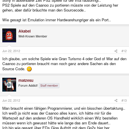
Sony in absehbarer Zeit PS2 Spiele für die Vita rausbringt..
PS2 Spiele auf den Caanoo zu portieren müsste von der Leistung her
gehen, aber dafür bräuchte man den Sourcecode..
Wie gesagt ist Emulation immer Hardwarehungriger als ein Port..
Akabei
Well-Known Member
Jun 22, 2012
#12
Ich glaube, um solche Spiele wie Gran Turismo 4 oder God of War auf den
Caanoo zu portieren braucht man noch ganz andere Sachen als den
Source Code.
matzesu
Forum Addict!
Staff member
Jun 22, 2012
#13
Man braucht einen fähigen Programmierer, und ein bisschen übertaktung..
Ich weiß ja nicht was der Caanoo alles kann, ich hätte mir für die
Wartezeit auf den anderen OS Handheld wirklich einen Wiz bestellen
müssen wenn ich gewusst hätte wie lange das am Ende dauert..
Ich bin wie gesagt über EDs Giga Auftritt mit dem Gp2x hier her