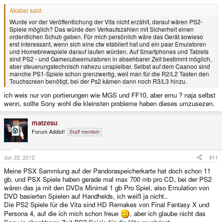
Akabei said:
Wurde vor der Veröffentlichung der Vita nicht erzählt, darauf wären PS2-
Spiele möglich? Das würde den Verkaufszahlen mit Sicherheit einen
ordentlichen Schub geben. Für mich persönlich wäre das Gerät sowieso
erst interessant, wenn sich eine cfw etabliert hat und ein paar Emulatoren
und Homebrewspiele darauf laufen würden. Auf Smartphones und Tablets
sind PS2 - und Gamecubeemulatoren in absehbarer Zeit bestimmt möglich,
aber steuerungstechnisch nahezu unspielbar. Selbst auf dem Caanoo sind
manche PS1-Spiele schon grenzwertig, weil man für die R2/L2 Tasten den
Touchscreen benötigt, bei der Ps2 kämen dann noch R3/L3 hinzu.
ich weis nur von portierungen wie MGS und FF10, aber emu ? naja selbst
wenn, sollte Sony wohl die kleinsten probleme haben dieses umzusezen.
matzesu
Forum Addict!
Staff member
Jun 22, 2012
#11
Meine PSX Sammlung auf der Pandoraspeicherkarte hat doch schon 11
gb, und PSX Spiele haben gerade mal max 700 mb pro CD, bei der PS2
wären das ja mit den DVDs Minimal 1 gb Pro Spiel, also Emulation von
DVD basierten Spielen auf Handhelds, ich weiß ja nicht..
Die PS2 Spiele für die Vita sind HD Remakes von Final Fantasy X und
Persona 4, auf die ich mich schon freue
, aber ich glaube nicht das