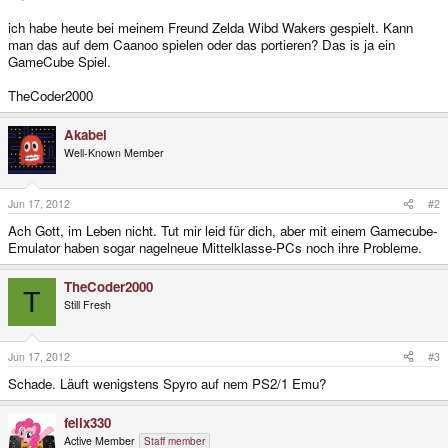
ich habe heute bei meinem Freund Zelda Wibd Wakers gespielt. Kann
man das auf dem Caanoo spielen oder das portieren? Das is ja ein
GameCube Spiel.
TheCoder2000
Akabei
Well-Known Member
Jun 17, 2012
#2
Ach Gott, im Leben nicht. Tut mir leid für dich, aber mit einem Gamecube-
Emulator haben sogar nagelneue Mittelklasse-PCs noch ihre Probleme.
TheCoder2000
T
Still Fresh
Jun 17, 2012
#3
Schade. Läuft wenigstens Spyro auf nem PS2/1 Emu?
felix330
Active Member
Staff member