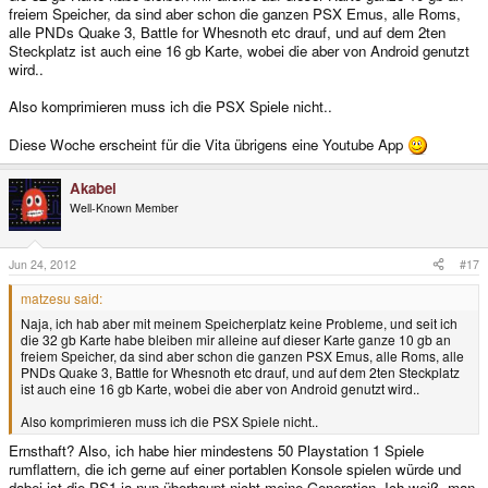
freiem Speicher, da sind aber schon die ganzen PSX Emus, alle Roms,
alle PNDs Quake 3, Battle for Whesnoth etc drauf, und auf dem 2ten
Steckplatz ist auch eine 16 gb Karte, wobei die aber von Android genutzt
wird..
Also komprimieren muss ich die PSX Spiele nicht..
Diese Woche erscheint für die Vita übrigens eine Youtube App
Akabei
Well-Known Member
Jun 24, 2012
#17
matzesu said:
Naja, ich hab aber mit meinem Speicherplatz keine Probleme, und seit ich
die 32 gb Karte habe bleiben mir alleine auf dieser Karte ganze 10 gb an
freiem Speicher, da sind aber schon die ganzen PSX Emus, alle Roms, alle
PNDs Quake 3, Battle for Whesnoth etc drauf, und auf dem 2ten Steckplatz
ist auch eine 16 gb Karte, wobei die aber von Android genutzt wird..
Also komprimieren muss ich die PSX Spiele nicht..
Ernsthaft? Also, ich habe hier mindestens 50 Playstation 1 Spiele
rumflattern, die ich gerne auf einer portablen Konsole spielen würde und
dabei ist die PS1 ja nun überhaupt nicht meine Generation. Ich weiß, man