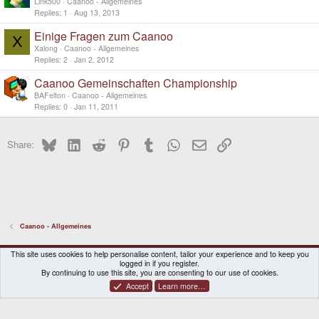
Link500
Caanoo - Allgemeines
Replies
1
Aug 13, 2013
Einige Fragen zum Caanoo
X
Xalong
Caanoo - Allgemeines
Replies
2
Jan 2, 2012
Caanoo Gemeinschaften Championship
BAFelton
Caanoo - Allgemeines
Replies
0
Jan 11, 2011
Bluesky
LinkedIn
Reddit
Pinterest
Tumblr
WhatsApp
Email
Link
Share:
Caanoo - Allgemeines
DragonBox Pyra
English (US)
This site uses cookies to help personalise content, tailor your experience and to keep you
logged in if you register.
Contact us
Terms and rules
Privacy policy
Help
Home
By continuing to use this site, you are consenting to our use of cookies.
Accept
Learn more…
®
Community platform by XenForo
© 2010-2026 XenForo Ltd.
|
Certain add-on by SyTry.