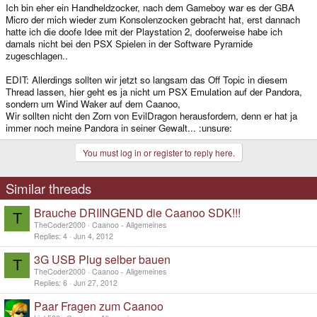
Ich bin eher ein Handheldzocker, nach dem Gameboy war es der GBA
Micro der mich wieder zum Konsolenzocken gebracht hat, erst dannach
hatte ich die doofe Idee mit der Playstation 2, dooferweise habe ich
damals nicht bei den PSX Spielen in der Software Pyramide
zugeschlagen..
EDIT: Allerdings sollten wir jetzt so langsam das Off Topic in diesem
Thread lassen, hier geht es ja nicht um PSX Emulation auf der Pandora,
sondern um Wind Waker auf dem Caanoo,
Wir sollten nicht den Zorn von EvilDragon herausfordern, denn er hat ja
immer noch meine Pandora in seiner Gewalt... :unsure:
You must log in or register to reply here.
Similar threads
Brauche DRIINGEND die Caanoo SDK!!!
T
TheCoder2000
Caanoo - Allgemeines
Replies
4
Jun 4, 2012
3G USB Plug selber bauen
T
TheCoder2000
Caanoo - Allgemeines
Replies
6
Jun 27, 2012
Paar Fragen zum Caanoo