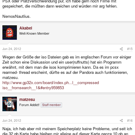
PSX oder Platzverschwendung pur, ich habe gern noch Filme mit
gespeichert, die müßten dann weichen und würden mir arg fehlen.
NemosNautlius.
Akabei
Well-Known Member
Jun 24, 2012
#15
Wegen der Größe der iso Dateien gab es im englischen Forum vor einiger
Zeit schon eine Diskussion und ein user(ruffnutts) hat ein Programm
erwähnt, mit dem man die isos komprimieren kann. Da es im pcsx
rearmed- thread erscheint, dürfte es auf der Pandora auch funktionieren,
matzesu.
http://www.gp32x.com/board/index.ph...l__compressed
iso__fromsearch__1&#entry959853
matzesu
Forum Addict!
Staff member
Jun 24, 2012
#16
Naja, ich hab aber mit meinem Speicherplatz keine Probleme, und seit ich
die 32 gb Karte habe bleiben mir alleine auf dieser Karte ganze 10 gb an