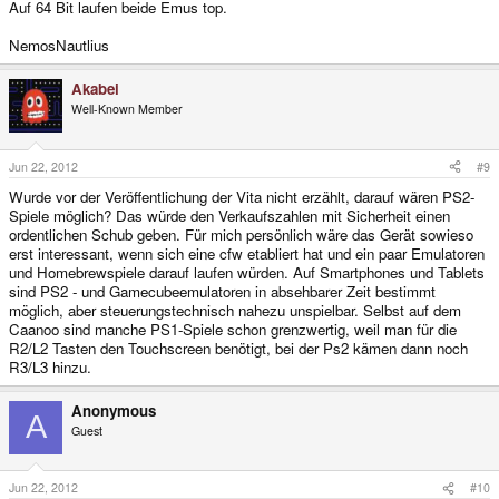
Auf 64 Bit laufen beide Emus top.
NemosNautlius
Akabei
Well-Known Member
Jun 22, 2012
#9
Wurde vor der Veröffentlichung der Vita nicht erzählt, darauf wären PS2-
Spiele möglich? Das würde den Verkaufszahlen mit Sicherheit einen
ordentlichen Schub geben. Für mich persönlich wäre das Gerät sowieso
erst interessant, wenn sich eine cfw etabliert hat und ein paar Emulatoren
und Homebrewspiele darauf laufen würden. Auf Smartphones und Tablets
sind PS2 - und Gamecubeemulatoren in absehbarer Zeit bestimmt
möglich, aber steuerungstechnisch nahezu unspielbar. Selbst auf dem
Caanoo sind manche PS1-Spiele schon grenzwertig, weil man für die
R2/L2 Tasten den Touchscreen benötigt, bei der Ps2 kämen dann noch
R3/L3 hinzu.
Anonymous
A
Guest
Jun 22, 2012
#10