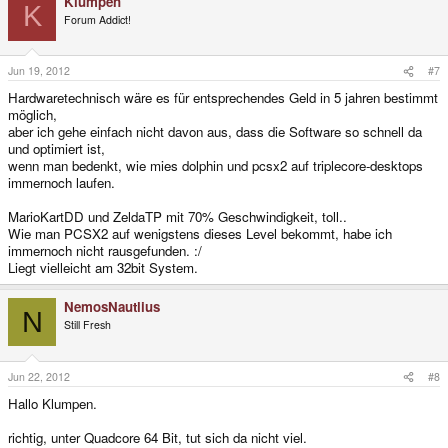
Klumpen
K
Forum Addict!
Jun 19, 2012
#7
Hardwaretechnisch wäre es für entsprechendes Geld in 5 jahren bestimmt
möglich,
aber ich gehe einfach nicht davon aus, dass die Software so schnell da
und optimiert ist,
wenn man bedenkt, wie mies dolphin und pcsx2 auf triplecore-desktops
immernoch laufen.
MarioKartDD und ZeldaTP mit 70% Geschwindigkeit, toll..
Wie man PCSX2 auf wenigstens dieses Level bekommt, habe ich
immernoch nicht rausgefunden. :/
Liegt vielleicht am 32bit System.
NemosNautlius
N
Still Fresh
Jun 22, 2012
#8
Hallo Klumpen.
richtig, unter Quadcore 64 Bit, tut sich da nicht viel.