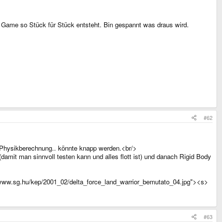
s Game so Stück für Stück entsteht. Bin gespannt was draus wird.
#62
n, Physikberechnung.. könnte knapp werden.<br/>
amit man sinnvoll testen kann und alles flott ist) und danach Rigid Body
//www.sg.hu/kep/2001_02/delta_force_land_warrior_bemutato_04.jpg"><s>
#63