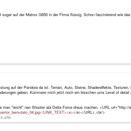
t sogar auf der Matrox G650 in der Firma flüssig. Schon faszinierend wie da
stung auf der Pandora da ist. Terrain, Auto, Steine, Shadereffekte, Texture
derungen geben. Kümmere mich jetzt noch ein bisschen ums Level of detail (d
te man "leicht" nen Shooter ala Delta Force draus machen. <URL url="http:
_warrior_bemutato_04.jpg</LINK_TEXT><e>
</e></URL>.<br/>
E>.</r>