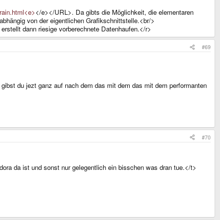
rrain.html<e>
</e></URL>. Da gibts die Möglichkeit, die elementaren
bhängig von der eigentlichen Grafikschnittstelle.<br/>
nd erstellt dann riesige vorberechnete Datenhaufen.</r>
#69
er gibst du jezt ganz auf nach dem das mit dem das mit dem performanten
#70
dora da ist und sonst nur gelegentlich ein bisschen was dran tue.</t>