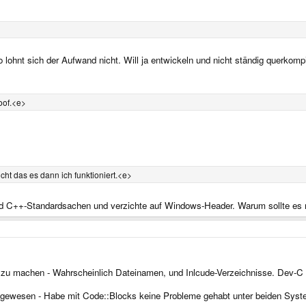
 lohnt sich der Aufwand nicht. Will ja entwickeln und nicht ständig querkompi
oof.<e>
icht das es dann ich funktioniert.<e>
nd C++-Standardsachen und verzichte auf Windows-Header. Warum sollte es n
 zu machen - Wahrscheinlich Dateinamen, und Inlcude-Verzeichnisse. Dev-C
ch gewesen - Habe mit Code::Blocks keine Probleme gehabt unter beiden Sys