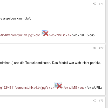
#71
lle anzeigen kann.<br/>
/9518/screenyu8.th.jpg"><s>
</e></IMG><e>
</e></URL></r>
#72
rehen..) und die Texturkoordinaten. Das Modell war wohl nicht perfekt,
g122/4311/screenstuhlxa4.th.jpg"><s>
</e></IMG><e>
</e></URL>
#73