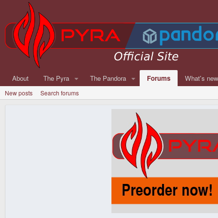
About
The Pyra
The Pandora
Forums
What's ne
New posts
Search forums