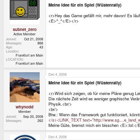
Meine Idee für ein Spiel (Wüstenrally)
<r>Hey das Game gefällt mir, mehr davon! Es läuf
<E>^_^</E></r>
subnet_zero
Active Member
Joined
Oct 21, 2008
Messages
866
Age
43
Location
Frankfurt am Main
LOCATION
Frankfurt am Main
Dec 4, 2008
Meine Idee für ein Spiel (Wüstenrally)
<r>Wird sich zeigen, ob für meine Pläne genug Lei
Die nächste Zeit wird es weniger graphische Verän
Physik.<br/>
whynodd
<br/>
Member
Btw.: Wenn das Framework gut funktioniert, könn
Joined
Sep 20, 2008
</s><LINK_TEXT text="http://www.sg....e_land
Messages
262
Meine Güte, bremst mich ein bisschen <E>:lol:</
Dec 4, 2008