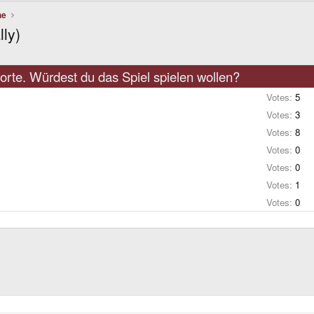
he
lly)
rte. Würdest du das Spiel spielen wollen?
Votes:
5
Votes:
3
Votes:
8
Votes:
0
Votes:
0
Votes:
1
Votes:
0