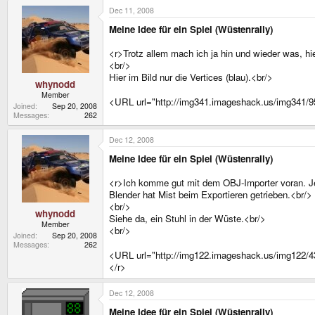
Dec 11, 2008
Meine Idee für ein Spiel (Wüstenrally)
<r>Trotz allem mach ich ja hin und wieder was, hie
<br/>
Hier im Bild nur die Vertices (blau).<br/>
whynodd
Member
<URL url="http://img341.imageshack.us/img341/9
Joined
Sep 20, 2008
Messages
262
Dec 12, 2008
Meine Idee für ein Spiel (Wüstenrally)
<r>Ich komme gut mit dem OBJ-Importer voran. Jet
Blender hat Mist beim Exportieren getrieben.<br/>
<br/>
whynodd
Siehe da, ein Stuhl in der Wüste.<br/>
Member
<br/>
Joined
Sep 20, 2008
Messages
262
<URL url="http://img122.imageshack.us/img122/4
</r>
Dec 12, 2008
Meine Idee für ein Spiel (Wüstenrally)