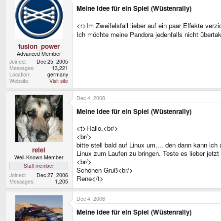
Meine Idee für ein Spiel (Wüstenrally)
<r>Im Zweifelsfall lieber auf ein paar Effekte ve
Ich möchte meine Pandora jedenfalls nicht überta
fusion_power
Advanced Member
Joined
Dec 25, 2005
Messages
13,221
Location
germany
Website
Visit site
Dec 4, 2008
Meine Idee für ein Spiel (Wüstenrally)
<t>Hallo,<br/>
<br/>
bitte stell bald auf Linux um.... den dann kann ic
relei
Linux zum Laufen zu bringen. Teste es lieber jetzt
Well-Known Member
<br/>
Staff member
Schönen Gruß<br/>
Joined
Dec 27, 2006
Rene</t>
Messages
1,205
Dec 4, 2008
Meine Idee für ein Spiel (Wüstenrally)