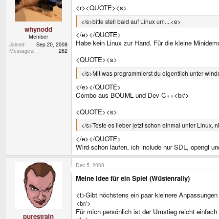
<r><QUOTE><s>
</s>bitte stell bald auf Linux um....<e>
whynodd
</e></QUOTE>
Member
Habe kein Linux zur Hand. Für die kleine Minidemo
Joined
Sep 20, 2008
Messages
262
<QUOTE><s>
</s>Mit was programmierst du eigentlich unter wind
</e></QUOTE>
Combo aus BOUML und Dev-C++<br/>
<QUOTE><s>
</s>Teste es lieber jetzt schon einmal unter Linux, n
</e></QUOTE>
Wird schon laufen, ich include nur SDL, opengl u
Dec 5, 2008
Meine Idee für ein Spiel (Wüstenrally)
<t>Gibt höchstens ein paar kleinere Anpassungen
<br/>
Für mich persönlich ist der Umstieg reicht einfa
purestrain