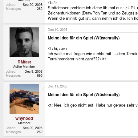
<br/>
Joined
Sep 20, 2008
Stattdessen probiere ich diese lib mal aus: <URL 
Messages
262
Zeichenfunktionen (DrawPolyFan und so Zeugs) selb
Wenn die minilib gut ist, dann nehm ich die. Ich ho
Dec 10, 2008
Meine Idee für ein Spiel (Wüstenrally)
<t>hi,<br/>
ich wollte mal fragen wie stehts mit ....dem Terr
Terrainrenderer nicht geht???</t>
RMfast
Active Member
Joined
Dec 9, 2008
Messages
695
Dec 11, 2008
Meine Idee für ein Spiel (Wüstenrally)
<t>Nee, ich geb nicht auf. Habe nur gerade sehr v
whynodd
Member
Joined
Sep 20, 2008
Messages
262