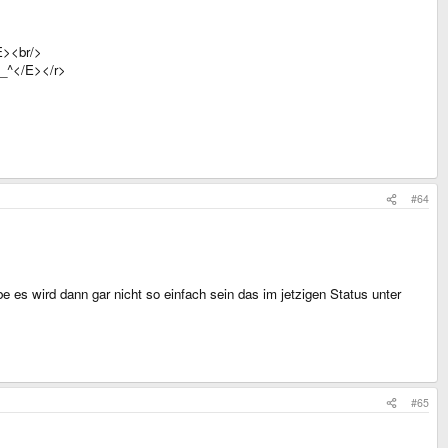
E><br/>
^_^</E></r>
#64
be es wird dann gar nicht so einfach sein das im jetzigen Status unter
#65