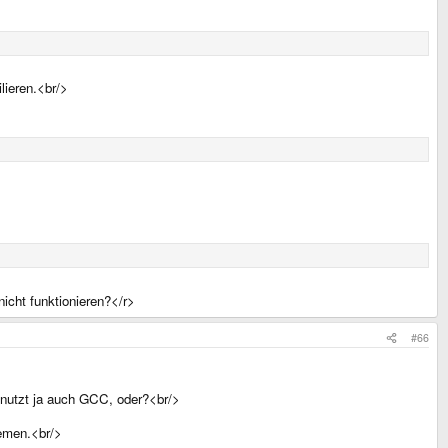
lieren.<br/>
icht funktionieren?</r>
#66
 nutzt ja auch GCC, oder?<br/>
temen.<br/>