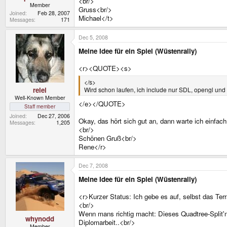
<br/>
Member
Gruss<br/>
Joined
Feb 28, 2007
Michael</t>
Messages
171
Dec 5, 2008
Meine Idee für ein Spiel (Wüstenrally)
<r><QUOTE><s>
</s>
relei
Wird schon laufen, ich include nur SDL, opengl un
Well-Known Member
</e></QUOTE>
Staff member
Joined
Dec 27, 2006
Okay, das hört sich gut an, dann warte ich einfach
Messages
1,205
<br/>
Schönen Gruß<br/>
Rene</r>
Dec 7, 2008
Meine Idee für ein Spiel (Wüstenrally)
<r>Kurzer Status: Ich gebe es auf, selbst das Terr
<br/>
Wenn mans richtig macht: Dieses Quadtree-Split'n
whynodd
Diplomarbeit..<br/>
Member