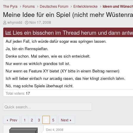
The Pyra
Forums
Deutsches Forum
Entwicklerecke
Ideen und Wünsc
Meine Idee für ein Spiel (nicht mehr Wüstenra
T
S
whynodd
Nov 17, 2008
h
t
r
a
Lies ein bisschen im Thread herum und dann antwo
e
r
a
t
Auf jeden Fall, ich würde dafür sogar was springen lassen.
d
d
Ja, bin ein Rennspielfan.
s
a
t
t
Denke schon. Mal sehen, wie es sich entwickelt.
a
e
r
Nur wenn es wirklich grandios toll ist.
t
Nur wenn es Feature XY bietet (XY bitte in einem Beitrag nennen)
e
r
Ich will lieber einfach nur arcadig rasen, das hier klingt ziemlich lahm.
Nö, mag solche Spiele überhaupt nicht.
Total voters
17
Prev
1
2
3
4
5
Next
Dec 4, 2008