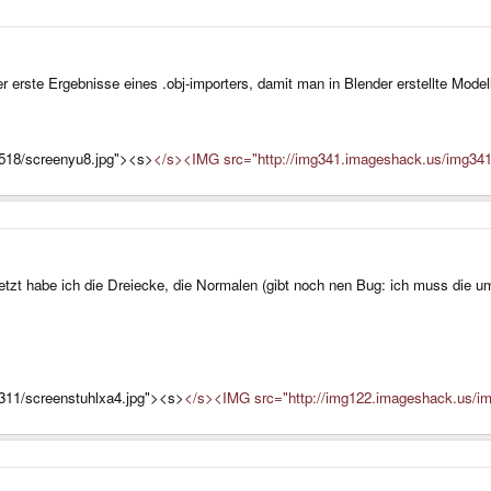
r erste Ergebnisse eines .obj-importers, damit man in Blender erstellte Mode
518/screenyu8.jpg"><s>
</s><IMG src="http://img341.imageshack.us/img341
zt habe ich die Dreiecke, die Normalen (gibt noch nen Bug: ich muss die umd
311/screenstuhlxa4.jpg"><s>
</s><IMG src="http://img122.imageshack.us/im