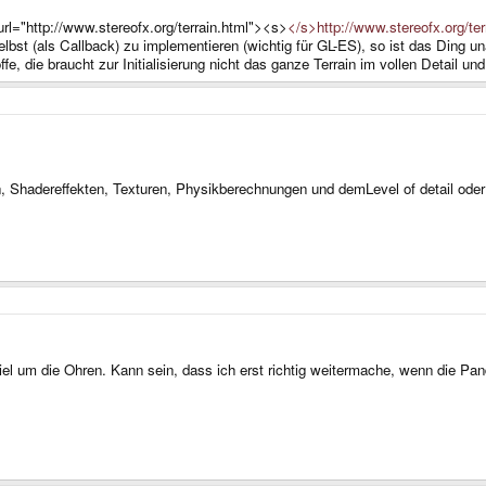
url="http://www.stereofx.org/terrain.html"><s>
</s>http://www.stereofx.org/te
st (als Callback) zu implementieren (wichtig für GL-ES), so ist das Ding una
ffe, die braucht zur Initialisierung nicht das ganze Terrain im vollen Detail u
ain, Shadereffekten, Texturen, Physikberechnungen und demLevel of detail od
iel um die Ohren. Kann sein, dass ich erst richtig weitermache, wenn die Pan