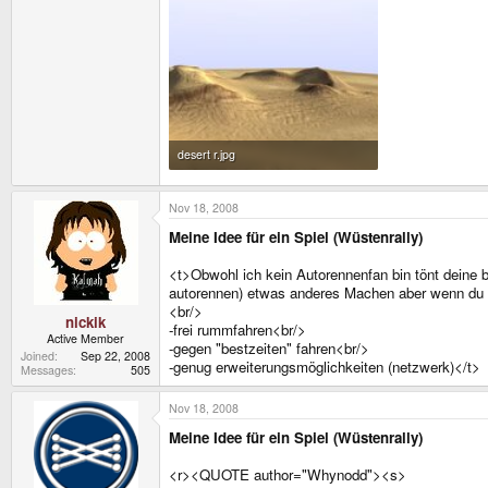
desert r.jpg
189.5 KB · Views: 7,312
Nov 18, 2008
Meine Idee für ein Spiel (Wüstenrally)
<t>Obwohl ich kein Autorennenfan bin tönt deine b
autorennen) etwas anderes Machen aber wenn du B
<br/>
nickik
-frei rummfahren<br/>
Active Member
-gegen "bestzeiten" fahren<br/>
Joined
Sep 22, 2008
-genug erweiterungsmöglichkeiten (netzwerk)</t>
Messages
505
Nov 18, 2008
Meine Idee für ein Spiel (Wüstenrally)
<r><QUOTE author="Whynodd"><s>