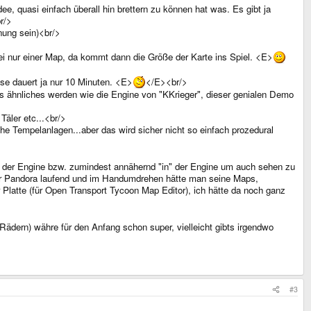
ee, quasi einfach überall hin brettern zu können hat was. Es gibt ja
r/>
nung sein)<br/>
 nur einer Map, da kommt dann die Größe der Karte ins Spiel. <E>
se dauert ja nur 10 Minuten. <E>
</E><br/>
s ähnliches werden wie die Engine von "KKrieger", dieser genialen Demo
Täler etc...<br/>
 Tempelanlagen...aber das wird sicher nicht so einfach prozedural
in der Engine bzw. zumindest annähernd "in" der Engine um auch sehen zu
f der Pandora laufend und im Handumdrehen hätte man seine Maps,
Platte (für Open Transport Tycoon Map Editor), ich hätte da noch ganz
ädern) währe für den Anfang schon super, vielleicht gibts irgendwo
#3