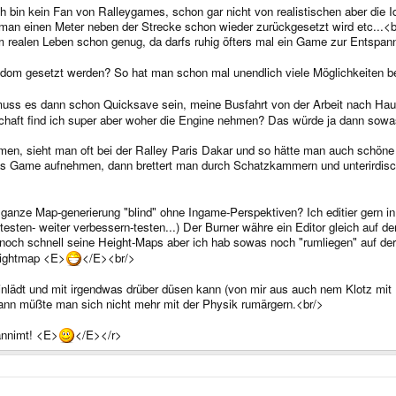
h bin kein Fan von Ralleygames, schon gar nicht von realistischen aber die Id
man einen Meter neben der Strecke schon wieder zurückgesetzt wird etc...<b
im realen Leben schon genug, da darfs ruhig öfters mal ein Game zur Entspan
om gesetzt werden? So hat man schon mal unendlich viele Möglichkeiten bei
muss es dann schon Quicksave sein, meine Busfahrt von der Arbeit nach Hau
chaft find ich super aber woher die Engine nehmen? Das würde ja dann sowa
men, sieht man oft bei der Ralley Paris Dakar und so hätte man auch schöne 
s Game aufnehmen, dann brettert man durch Schatzkammern und unterirdische
 ganze Map-generierung "blind" ohne Ingame-Perspektiven? Ich editier gern 
-testen- weiter verbessern-testen...) Der Burner währe ein Editor gleich au
och schnell seine Height-Maps aber ich hab sowas noch "rumliegen" auf der 
eightmap <E>
</E><br/>
lädt und mit irgendwas drüber düsen kann (von mir aus auch nem Klotz mit R
dann müßte man sich nicht mehr mit der Physik rumärgern.<br/>
annimt! <E>
</E></r>