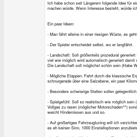
Ich habe schon seit Längerem folgende Idee für e
machen würde. Wenn Interesse besteht, würde ic
Ein paar Ideen:
- Man fährt alleine in einer riesigen Wüste, es 
- Der Spieler entscheidet selbst, wo er langfährt.
- Landschaft: Soll größenteils prozedural generier
viel wie möglich wird automatisch generiert damit
Die Landschaft soll möglichst schön sein (Habe Wüs
- Mögliche Etappen: Fahrt durch die klassische Er
schnurgerade über eine Salzebene, ein paar Kilom
- Besonders schwierige Stellen sollen gelegentlic
- Spielgefühl: Soll so realistisch wie möglich se
Vollgas zu rasen (möglicher Motorschaden^^) sond
weicht Hindernissen aus und so.
- Auf großartiges Fahrzeugtuning will ich verzic
es eh keinen Sinn, 1000 Einstelloptionen anzubiet