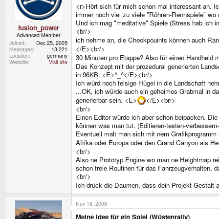
<r>Hört sich für mich schon mal interessant an. Ic
immer noch viel zu viele "Röhren-Rennspiele" wo 
Und ich mag "meditative" Spiele (Stress hab ich 
fusion_power
<br/>
Advanced Member
ich nehme an, die Checkpouints können auch Rand
Joined
Dec 25, 2005
</E><br/>
Messages
13,221
Location
germany
30 Minuten pro Etappe? Also für einen Handheld 
Website
Visit site
Das Konzept mit der prozedural generierten Lands
in 96KB. <E>^_^</E><br/>
Ich würd noch felsige Hügel in die Landschaft neh
...OK, ich würde auch ein geheimes Grabmal in da
generierbar sein. <E>
</E><br/>
<br/>
Einen Editor würde ich aber schon beipacken. Die
können was man tut. (Editieren-testen-verbessern
Eventuell malt man sich mit nem Grafikprogramm n
Afrika oder Europa oder den Grand Canyon als H
<br/>
Also ne Prototyp Engine wo man ne Heightmap rein
schon freie Routinen für das Fahrzeugverhalten, 
<br/>
Ich drück die Daumen, dass dein Projekt Gestalt 
Nov 18, 2008
Meine Idee für ein Spiel (Wüstenrally)