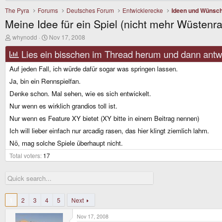
The Pyra
Forums
Deutsches Forum
Entwicklerecke
Ideen und Wünsc
Meine Idee für ein Spiel (nicht mehr Wüstenra
T
S
whynodd
Nov 17, 2008
h
t
r
a
Lies ein bisschen im Thread herum und dann antwo
e
r
a
t
Auf jeden Fall, ich würde dafür sogar was springen lassen.
d
d
Ja, bin ein Rennspielfan.
s
a
t
t
Denke schon. Mal sehen, wie es sich entwickelt.
a
e
r
Nur wenn es wirklich grandios toll ist.
t
Nur wenn es Feature XY bietet (XY bitte in einem Beitrag nennen)
e
r
Ich will lieber einfach nur arcadig rasen, das hier klingt ziemlich lahm.
Nö, mag solche Spiele überhaupt nicht.
Total voters
17
1
2
3
4
5
Next
Nov 17, 2008