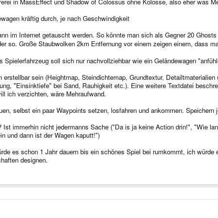
rerei in MassEffect und Shadow of Colossus ohne Kolosse, also eher was Me
wagen kräftig durch, je nach Geschwindigkeit
ann im Internet getauscht werden. So könnte man sich als Gegner 20 Ghosts l
 oder so. Große Staubwolken 2km Entfernung vor einem zeigen einem, dass m
as Spielerfahrzeug soll sich nur nachvollziehbar wie ein Geländewagen "anfühl
n erstellbar sein (Heightmap, Steindichtemap, Grundtextur, Detailtmaterialien 
ng, "Einsinktiefe" bei Sand, Rauhigkeit etc.). Eine weitere Textdatei beschre
ill ich verzichten, wäre Mehraufwand.
en, selbst ein paar Waypoints setzen, losfahren und ankommen. Speichern j
st immerhin nicht jedermanns Sache ("Da is ja keine Action drin!", "Wie lan
in und dann ist der Wagen kaputt!")
ürde es schon 1 Jahr dauern bis ein schönes Spiel bei rumkommt, ich würde 
haften designen.