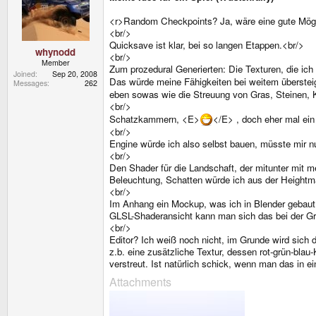
<r>Random Checkpoints? Ja, wäre eine gute Mögli
<br/>
Quicksave ist klar, bei so langen Etappen.<br/>
whynodd
<br/>
Member
Zum prozedural Generierten: Die Texturen, die ich
Joined
Sep 20, 2008
Das würde meine Fähigkeiten bei weitem überste
Messages
262
eben sowas wie die Streuung von Gras, Steinen, K
<br/>
Schatzkammern, <E>
</E> , doch eher mal ein 
<br/>
Engine würde ich also selbst bauen, müsste mir n
<br/>
Den Shader für die Landschaft, der mitunter mit m
Beleuchtung, Schatten würde ich aus der Heightma
<br/>
Im Anhang ein Mockup, was ich in Blender gebaut
GLSL-Shaderansicht kann man sich das bei der Graf
<br/>
Editor? Ich weiß noch nicht, im Grunde wird sich
z.b. eine zusätzliche Textur, dessen rot-grün-bl
verstreut. Ist natürlich schick, wenn man das in e
Attachments