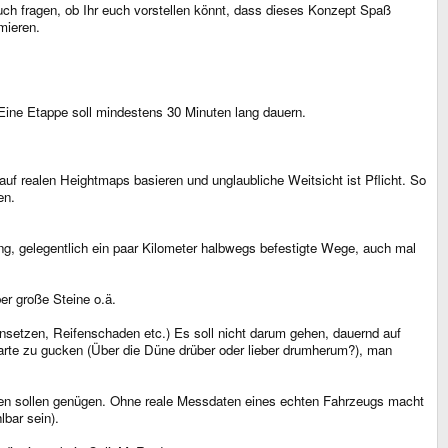
uch fragen, ob Ihr euch vorstellen könnt, dass dieses Konzept Spaß
mieren.
 Eine Etappe soll mindestens 30 Minuten lang dauern.
 auf realen Heightmaps basieren und unglaubliche Weitsicht ist Pflicht. So
en.
ang, gelegentlich ein paar Kilometer halbwegs befestigte Wege, auch mal
er große Steine o.ä.
insetzen, Reifenschaden etc.) Es soll nicht darum gehen, dauernd auf
Karte zu gucken (Über die Düne drüber oder lieber drumherum?), man
tufen sollen genügen. Ohne reale Messdaten eines echten Fahrzeugs macht
lbar sein).