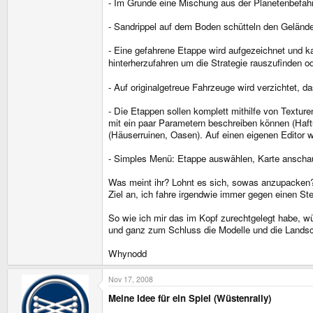
- Im Grunde eine Mischung aus der Planetenbefah
- Sandrippel auf dem Boden schütteln den Gelände
- Eine gefahrene Etappe wird aufgezeichnet und k
hinterherzufahren um die Strategie rauszufinden
- Auf originalgetreue Fahrzeuge wird verzichtet, d
- Die Etappen sollen komplett mithilfe von Texture
mit ein paar Parametern beschreiben können (Haftu
(Häuserruinen, Oasen). Auf einen eigenen Editor w
- Simples Menü: Etappe auswählen, Karte anschau
Was meint ihr? Lohnt es sich, sowas anzupacken? I
Ziel an, ich fahre irgendwie immer gegen einen Ste
So wie ich mir das im Kopf zurechtgelegt habe, w
und ganz zum Schluss die Modelle und die Landsc
Whynodd
Nov 17, 2008
Meine Idee für ein Spiel (Wüstenrally)