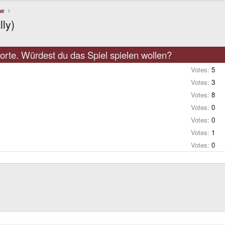
he
lly)
rte. Würdest du das Spiel spielen wollen?
Votes:
5
Votes:
3
Votes:
8
Votes:
0
Votes:
0
Votes:
1
Votes:
0