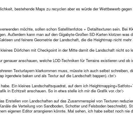
chkeit, bestehende Maps zu recyclen aber es würde der Wettbewerb gegen an
 verwenden möchte, sollen schon Satellitenfotos + Detailtexturen sein. Bei Kk
igen. Außerdem kann man auf den Gigabyte-Großen SD-Karten klotzen was d
akteen und feinere Geometrie der Landschaft, die die Heightmap nicht mehr 
kleines Dörfchen mit Checkpoint in der Mitte damit die Landschaft nicht so le
ur genauer anschauen, welche LOD-Techniken für Terrains existieren und ob i
ehreren Texturlayern klarkommen muss, müsste ich auch selbst schreiben, dürft
p irgendwie baken und als Textur auf die Landschaft bappen).<br/>
 habe. Ein kleines Landschaftsquadrat, auf dem ich Heightmapping+Satfoto+T
ik in Echtzeit anschauen. So in etwa stelle ich mir die Grafik vor.<br/>
 das Erstellen von Landschaften auf das Zusammenspiel von Texturen reduzi
au-Kanäle die Verteilung von Sandboden, Schotter und Felsboden beschreibt).
inem eigenen Editor arrangieren könnte. Mal sehen, ich habe selbst noch nie 