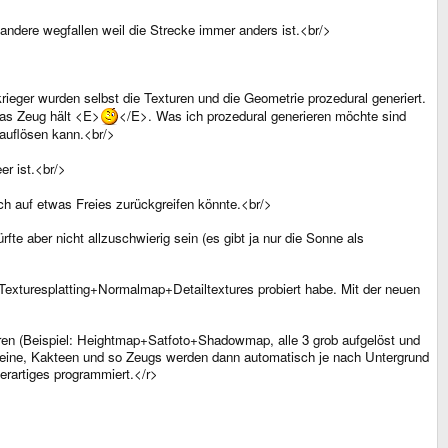
dere wegfallen weil die Strecke immer anders ist.<br/>
rieger wurden selbst die Texturen und die Geometrie prozedural generiert.
as Zeug hält <E>
</E>. Was ich prozedural generieren möchte sind
auflösen kann.<br/>
er ist.<br/>
ch auf etwas Freies zurückgreifen könnte.<br/>
e aber nicht allzuschwierig sein (es gibt ja nur die Sonne als
exturesplatting+Normalmap+Detailtextures probiert habe. Mit der neuen
eren (Beispiel: Heightmap+Satfoto+Shadowmap, alle 3 grob aufgelöst und
 Steine, Kakteen und so Zeugs werden dann automatisch je nach Untergrund
derartiges programmiert.</r>