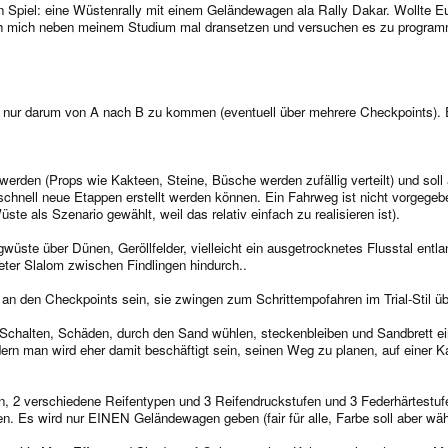
in Spiel: eine Wüstenrally mit einem Geländewagen ala Rally Dakar. Wollte E
h mich neben meinem Studium mal dransetzen und versuchen es zu program
geht nur darum von A nach B zu kommen (eventuell über mehrere Checkpoints).
t werden (Props wie Kakteen, Steine, Büsche werden zufällig verteilt) und soll
 schnell neue Etappen erstellt werden können. Ein Fahrweg ist nicht vorgegeb
te als Szenario gewählt, weil das relativ einfach zu realisieren ist).
gwüste über Dünen, Geröllfelder, vielleicht ein ausgetrocknetes Flusstal entl
eter Slalom zwischen Findlingen hindurch..
h an den Checkpoints sein, sie zwingen zum Schrittempofahren im Trial-Stil üb
in (Schalten, Schäden, durch den Sand wühlen, steckenbleiben und Sandbrett e
ern man wird eher damit beschäftigt sein, seinen Weg zu planen, auf einer 
hten, 2 verschiedene Reifentypen und 3 Reifendruckstufen und 3 Federhärtes
en. Es wird nur EINEN Geländewagen geben (fair für alle, Farbe soll aber wäh