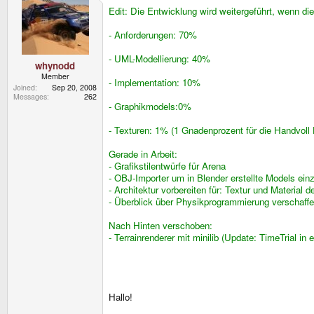
Edit: Die Entwicklung wird weitergeführt, wenn di
- Anforderungen: 70%
- UML-Modellierung: 40%
whynodd
Member
- Implementation: 10%
Joined
Sep 20, 2008
Messages
262
- Graphikmodels:0%
- Texturen: 1% (1 Gnadenprozent für die Handvoll
Gerade in Arbeit:
- Grafikstilentwürfe für Arena
- OBJ-Importer um in Blender erstellte Models einz
- Architektur vorbereiten für: Textur und Material
- Überblick über Physikprogrammierung verschaffen
Nach Hinten verschoben:
- Terrainrenderer mit minilib (Update: TimeTrial in 
Hallo!