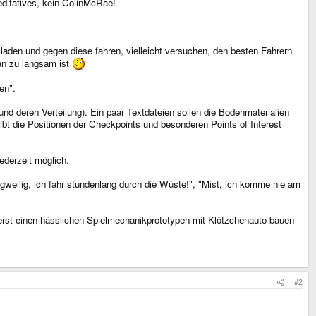
ditatives, kein ColinMcRae!
aden und gegen diese fahren, vielleicht versuchen, den besten Fahrern
an zu langsam ist
en".
und deren Verteilung). Ein paar Textdateien sollen die Bodenmaterialien
ibt die Positionen der Checkpoints und besonderen Points of Interest
ederzeit möglich.
gweilig, ich fahr stundenlang durch die Wüste!", "Mist, ich komme nie am
erst einen hässlichen Spielmechanikprototypen mit Klötzchenauto bauen
#2