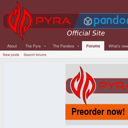
About
The Pyra
The Pandora
Forums
What's ne
New posts
Search forums