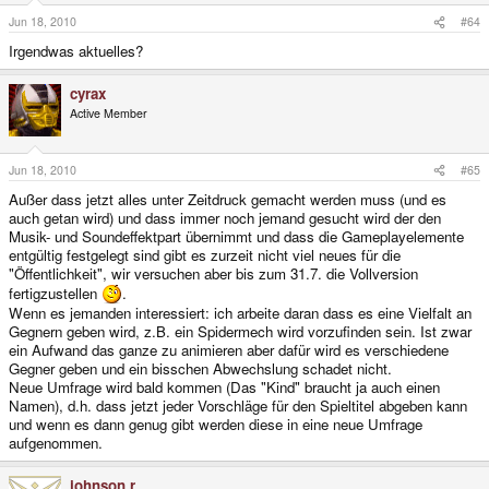
Jun 18, 2010
#64
Irgendwas aktuelles?
cyrax
Active Member
Jun 18, 2010
#65
Außer dass jetzt alles unter Zeitdruck gemacht werden muss (und es
auch getan wird) und dass immer noch jemand gesucht wird der den
Musik- und Soundeffektpart übernimmt und dass die Gameplayelemente
entgültig festgelegt sind gibt es zurzeit nicht viel neues für die
"Öffentlichkeit", wir versuchen aber bis zum 31.7. die Vollversion
fertigzustellen
.
Wenn es jemanden interessiert: ich arbeite daran dass es eine Vielfalt an
Gegnern geben wird, z.B. ein Spidermech wird vorzufinden sein. Ist zwar
ein Aufwand das ganze zu animieren aber dafür wird es verschiedene
Gegner geben und ein bisschen Abwechslung schadet nicht.
Neue Umfrage wird bald kommen (Das "Kind" braucht ja auch einen
Namen), d.h. dass jetzt jeder Vorschläge für den Spieltitel abgeben kann
und wenn es dann genug gibt werden diese in eine neue Umfrage
aufgenommen.
johnson r.