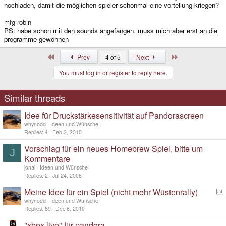
hochladen, damit die möglichen spieler schonmal eine vortellung kriegen?
mfg robin
PS: habe schon mit den sounds angefangen, muss mich aber erst an die
programme gewöhnen
First
Last
Prev
4 of 5
Next
You must log in or register to reply here.
Similar threads
Idee für Druckstärkesensitivität auf Pandorascreen
whynodd
Ideen und Wünsche
Replies
4
Feb 3, 2010
Vorschlag für ein neues Homebrew Spiel, bitte um
J
Kommentare
jonai
Ideen und Wünsche
Replies
2
Jul 24, 2008
Meine Idee für ein Spiel (nicht mehr Wüstenrally)
o
whynodd
Ideen und Wünsche
l
Replies
89
Dec 6, 2010
l
"xbox live" für pandora