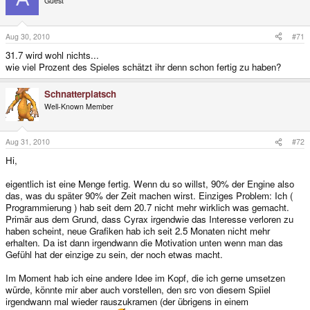
Guest
Aug 30, 2010
#71
31.7 wird wohl nichts...
wie viel Prozent des Spieles schätzt ihr denn schon fertig zu haben?
Schnatterplatsch
Well-Known Member
Aug 31, 2010
#72
Hi,
eigentlich ist eine Menge fertig. Wenn du so willst, 90% der Engine also
das, was du später 90% der Zeit machen wirst. Einziges Problem: Ich (
Programmierung ) hab seit dem 20.7 nicht mehr wirklich was gemacht.
Primär aus dem Grund, dass Cyrax irgendwie das Interesse verloren zu
haben scheint, neue Grafiken hab ich seit 2.5 Monaten nicht mehr
erhalten. Da ist dann irgendwann die Motivation unten wenn man das
Gefühl hat der einzige zu sein, der noch etwas macht.
Im Moment hab ich eine andere Idee im Kopf, die ich gerne umsetzen
würde, könnte mir aber auch vorstellen, den src von diesem Spiiel
irgendwann mal wieder rauszukramen (der übrigens in einem