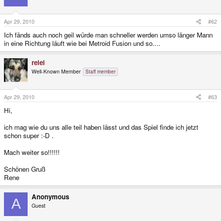
Apr 29, 2010
#62
Ich fänds auch noch geil würde man schneller werden umso länger Mann
in eine Richtung läuft wie bei Metroid Fusion und so....
relei
Well-Known Member
Staff member
Apr 29, 2010
#63
Hi,
ich mag wie du uns alle teil haben lässt und das Spiel finde ich jetzt
schon super :-D .
Mach weiter so!!!!!!
Schönen Gruß
Rene
Anonymous
A
Guest