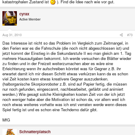
katastrophalen Zustand ist
). Find die Idee nach wie vor gut.
cyrax
Active Member
Aug 31, 2010
#73
Das Interesse ist nicht so das Problem im Vergleich zum Zeitmangel, in
den Ferien war es die Fahrschule (die noch nicht abgeschlossen ist) und
jetzt kommt der Einstieg in die Sekundarstufe II wo man gleich am 1. Tag
mehrere Hausaufgaben bekommt. Ich werde versuchen die Blätter wieder
zu finden und in der Freizeit weiterzumachen aber es wäre eine
Erleichterung wenn ihr aufschreiben könntet was für Gegner z.B. ihr
erwartet damit ich mir diesen Schritt etwas verkürzen kann da es schon
viel Zeit kosten kann etwas kreativere Gegner auszudenken.
(halborganische Skorpionroboter z.B. sind auf Papier fertig, die müssen
nur noch gefunden, eingescannt, nachbearbeitet, gefärbt und animiert
werden.) Wie gesagt solche Kleinigkeiten kosten Zeit von der ich jetzt
noch weniger habe aber die Motivation ist schon da, vor allem weil ich
noch etwas weiteres vorhatte was ich erst verraten werde wenn dieses
Spiel fertig ist und es schon eine Techdemo dafür gibt.
MfG
Schnatterplatsch