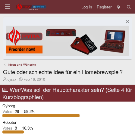
Log in
Register
Ideen und Wünsche
Gute oder schlechte Idee für ein Homebrewspiel?
T
S
cyrax
Feb 16, 2010
h
t
r
a
Wer/Was soll der Hauptcharakter sein? (Seite 4 für
e
r
Kurzbiographien)
a
t
d
d
Cyborg
s
a
t
t
Votes:
29
59.2%
a
e
r
Roboter
t
Votes:
8
16.3%
e
r