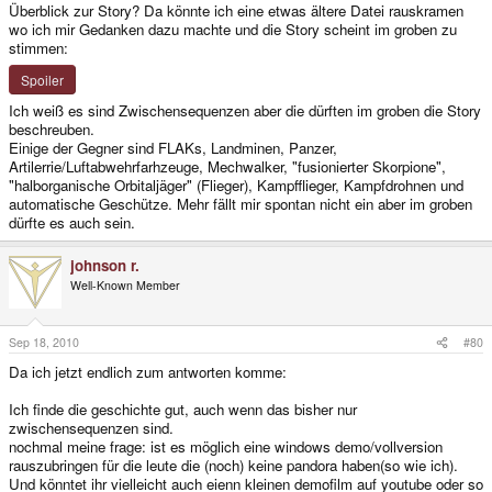
Überblick zur Story? Da könnte ich eine etwas ältere Datei rauskramen
wo ich mir Gedanken dazu machte und die Story scheint im groben zu
stimmen:
Spoiler
Ich weiß es sind Zwischensequenzen aber die dürften im groben die Story
beschreuben.
Einige der Gegner sind FLAKs, Landminen, Panzer,
Artilerrie/Luftabwehrfarhzeuge, Mechwalker, "fusionierter Skorpione",
"halborganische Orbitaljäger" (Flieger), Kampfflieger, Kampfdrohnen und
automatische Geschütze. Mehr fällt mir spontan nicht ein aber im groben
dürfte es auch sein.
johnson r.
Well-Known Member
Sep 18, 2010
#80
Da ich jetzt endlich zum antworten komme:
Ich finde die geschichte gut, auch wenn das bisher nur
zwischensequenzen sind.
nochmal meine frage: ist es möglich eine windows demo/vollversion
rauszubringen für die leute die (noch) keine pandora haben(so wie ich).
Und könntet ihr vielleicht auch eienn kleinen demofilm auf youtube oder so