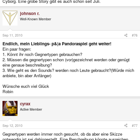
Cyborg. Eine grobe Story gibt es auch schon seit Juli.
johnson r.
Well-Known Member
Sep 11, 2010
#76
Endlich, mein Lieblings- p&|a Pandoraspiel geht weiter!
Ein paar fragen:
1. Könnt ihr noch Gegnertypen gebrauchen?
2. Müssen die gegnertypen schon (vor)gezeichnet werden oder genügt
eine genaue beschreibung?
3. Wie geht es den Sounds? werden noch Leute gebraucht?(Würde mich
anbiete, bin aber Anfänger)
Wünsche euch viel Glück
Robin
cyrax
Active Member
Sep 12, 2010
#77
Gegnertypen werden immer noch gesucht, ob da aber eine Skizze
notwendig ist sei dahingestellt. Eine Beschreibung könnte ausreichen