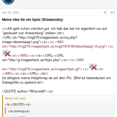
Nov 30, 2008
#57
Meine Idee für ein Spiel (Wüstenrally)
<r>AA geht schon ziemlich gut, ich hab das bei mir eigentlich nur auf
"gesteuert von Anwendung" stehen:<br/>
<URL url="http://img219.imageshack.us/my.php?
image=desertaaag1.png"><s>
</s><IMG
src="http://img219.imageshack.us/img219/3149/desertaaag1.th.png"><s>
</e></IMG><e>
</e></URL><URL
url="http://g.imageshack.us/thpix.php"><s>
</s><IMG
src="http://img219.imageshack.us/images/thpix.gif"><s>
</e>
</IMG><e>
</e></URL> <br/>
Ist übrigens meine Heightmap da auf dem Pic. (Bild ist farbreduziert um
Dateigröße zu sparen)<br/>
<QUOTE author="Whynodd"><s>
Whynodd said:
</s><QUOTE><s>
</s>unimog<e>