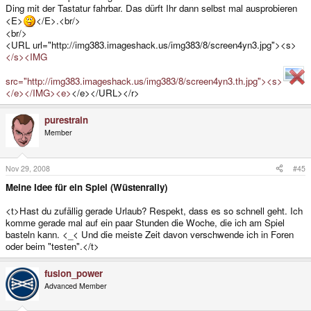
Ding mit der Tastatur fahrbar. Das dürft Ihr dann selbst mal ausprobieren
<E>
</E>.<br/>
<br/>
<URL url="http://img383.imageshack.us/img383/8/screen4yn3.jpg"><s>
</s><IMG
src="http://img383.imageshack.us/img383/8/screen4yn3.th.jpg"><s>
</e></IMG><e>
</e></URL></r>
purestrain
Member
Nov 29, 2008
#45
Meine Idee für ein Spiel (Wüstenrally)
<t>Hast du zufällig gerade Urlaub? Respekt, dass es so schnell geht. Ich
komme gerade mal auf ein paar Stunden die Woche, die ich am Spiel
basteln kann. <_< Und die meiste Zeit davon verschwende ich in Foren
oder beim "testen".</t>
fusion_power
Advanced Member