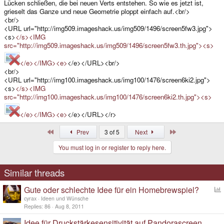
Lücken schließen, die bei neuen Verts entstehen. So wie es jetzt ist,
grieselt das Ganze und neue Geometrie ploppt einfach auf.<br/>
<br/>
<URL url="http://img509.imageshack.us/img509/1496/screen5fw3.jpg">
<s>
</s><IMG
src="http://img509.imageshack.us/img509/1496/screen5fw3.th.jpg"><s>
</e></IMG><e>
</e></URL><br/>
<br/>
<URL url="http://img100.imageshack.us/img100/1476/screen6ki2.jpg">
<s>
</s><IMG
src="http://img100.imageshack.us/img100/1476/screen6ki2.th.jpg"><s>
</e></IMG><e>
</e></URL></r>
First
Last
Prev
3 of 5
Next
You must log in or register to reply here.
Similar threads
Gute oder schlechte Idee für ein Homebrewspiel?
o
cyrax
Ideen und Wünsche
l
Replies
86
Aug 8, 2011
l
Idee für Druckstärkesensitivität auf Pandorascreen