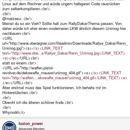
Linux auf dem Rechner und würde ungern halbgaren Code rausrücken
zum selberkompilieren.<br/>
<br/>
@matzesu: <br/>
Meinst du so ein Vieh? Sollte halt zum RallyDakar-Thema passen. Von
daher würde ich eher einen moderneren LKW ähnlich diesem Unimog hier
nachbauen:<br/>
<URL
url="http://www.oberaigner.com/fileadmin/Downloads/Rallye_Dakar/Renn_
Unimog.jpg"><s>
</s><LINK_TEXT
text="http://www.obe...s/Rallye_Dakar/Renn_Unimog.jpg</LINK_TEXT>
<e>
</e></URL><br/>
statt so einem:<br/>
<URL url="http://waffen.pistol-
revolver.de/dekowaffe_mauser/unimog_404.gif"><s>
</s><LINK_TEXT
text="http://waffen....ekowaffe_mauser/unimog_404.gif</LINK_TEXT><e>
</e></URL><br/>
Aber erstmal muss das Spiel funktionieren. Ich behalts mir im
Hinterstübchen.<br/>
<br/>
Obwohl ich die älteren schöner finde.<br/>
<br/>
Whynodd</r>
fusion_power
Advanced Member