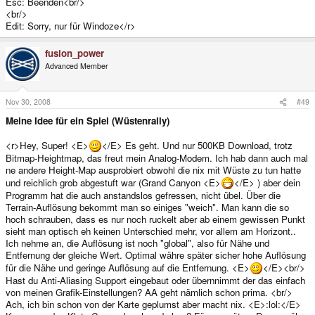
Esc: Beenden<br/>
<br/>
Edit: Sorry, nur für Windoze</r>
fusion_power
Advanced Member
Nov 30, 2008
#49
Meine Idee für ein Spiel (Wüstenrally)
<r>Hey, Super! <E>
</E> Es geht. Und nur 500KB Download, trotz
Bitmap-Heightmap, das freut mein Analog-Modem. Ich hab dann auch mal
ne andere Height-Map ausprobiert obwohl die nix mit Wüste zu tun hatte
und reichlich grob abgestuft war (Grand Canyon <E>
</E> ) aber dein
Programm hat die auch anstandslos gefressen, nicht übel. Über die
Terrain-Auflösung bekommt man so einiges "weich". Man kann die so
hoch schrauben, dass es nur noch ruckelt aber ab einem gewissen Punkt
sieht man optisch eh keinen Unterschied mehr, vor allem am Horizont..
Ich nehme an, die Auflösung ist noch "global", also für Nähe und
Entfernung der gleiche Wert. Optimal währe später sicher hohe Auflösung
für die Nähe und geringe Auflösung auf die Entfernung. <E>
</E><br/>
Hast du Anti-Aliasing Support eingebaut oder übernnimmt der das einfach
von meinen Grafik-Einstellungen? AA geht nämlich schon prima. <br/>
Ach, ich bin schon von der Karte geplumst aber macht nix. <E>:lol:</E>