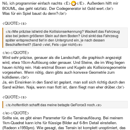
Nö, ich programmier einfach nachts <E>
</E>. Außerdem hilft mir
BOUML, das geht ratzfatz. Der Codegenerator ist Gold wert.<br/>
Was für ein Spiel baust du denn?<br/>
<QUOTE><s>
</s>Wie präzise ist/wird die Kollisionserkennung? Wackelt das Fahrzeug
also bei jedem größeren Stein auf dem Boden? Und sinkt das Fahrzeug
später entsprechend tief in den Untergrund ein, je nach dessen
Beschaffenheit? (Sand->viel, Fels->gar nicht)<e>
</e></QUOTE>
Wird sehr präzise, genauer als die Landschaft, die graphisch angezeigt
wird, etwa 10cm-Auflösung oder genauer. Und Steine, die im Weg liegen
hauen richtig rein. Hab erstmal Boxen und Kugeln als Kollisionsgeometrie
vorgesehen. Wenn nötig, dann gibts auch konvexe Geometrie zum
kollidieren.<br/>
Ja, ein Einsinken in den Sand ist geplant, man soll sich richtig durch den
Sand wühlen. Naja, wenn man flott ist, dann fliegt man eher drüber.<br/>
<QUOTE><s>
</s>hoffentlich schafft das meine betagte GeForce3 noch.<e>
</e></QUOTE>
Sollte sie, es gibt einen Parameter für die Terrainauflösung. Bei meinem
1km-Quadrat kann ichs für flüssige Bilder auf 6-8m Detail einstellen.
(Radeon x1950pro). Wie gesagt, das Terrain ist komplett unoptimiert, das