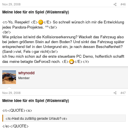
Nov 29, 2008
#46
Meine Idee für ein Spiel (Wüstenrally)
<r>Yo, Respekt! <E>
</E> So schnell wünsch ich mir die Entwicklung
jedes Pandora-Projektes. ^^<br/>
<br/>
Wie präzise ist/wird die Kollisionserkennung? Wackelt das Fahrzeug also
bei jedem größeren Stein auf dem Boden? Und sinkt das Fahrzeug später
entsprechend tief in den Untergrund ein, je nach dessen Beschaffenheit?
(Sand->viel, Fels->gar nicht)<br/>
ich freu mich schon auf die erste steuerbare PC Demo, hoffentlich schafft
das meine betagte GeForce3 noch. <E>
</E></r>
whynodd
Member
Nov 29, 2008
#47
Meine Idee für ein Spiel (Wüstenrally)
<r><QUOTE><s>
</s>Hast du zufällig gerade Urlaub?<e>
</e></QUOTE>