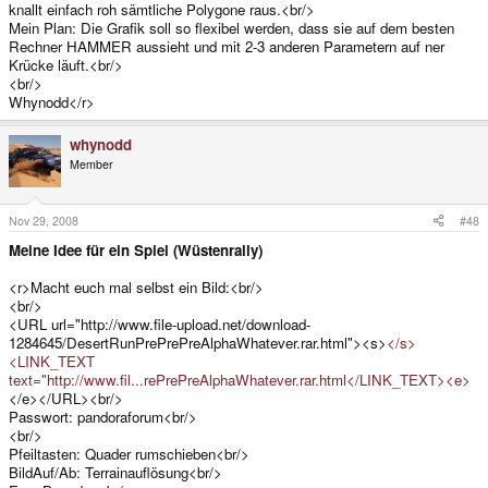
knallt einfach roh sämtliche Polygone raus.<br/>
Mein Plan: Die Grafik soll so flexibel werden, dass sie auf dem besten
Rechner HAMMER aussieht und mit 2-3 anderen Parametern auf ner
Krücke läuft.<br/>
<br/>
Whynodd</r>
whynodd
Member
Nov 29, 2008
#48
Meine Idee für ein Spiel (Wüstenrally)
<r>Macht euch mal selbst ein Bild:<br/>
<br/>
<URL url="http://www.file-upload.net/download-
1284645/DesertRunPrePrePreAlphaWhatever.rar.html"><s>
</s>
<LINK_TEXT
text="http://www.fil...rePrePreAlphaWhatever.rar.html</LINK_TEXT><e>
</e></URL><br/>
Passwort: pandoraforum<br/>
<br/>
Pfeiltasten: Quader rumschieben<br/>
BildAuf/Ab: Terrainauflösung<br/>