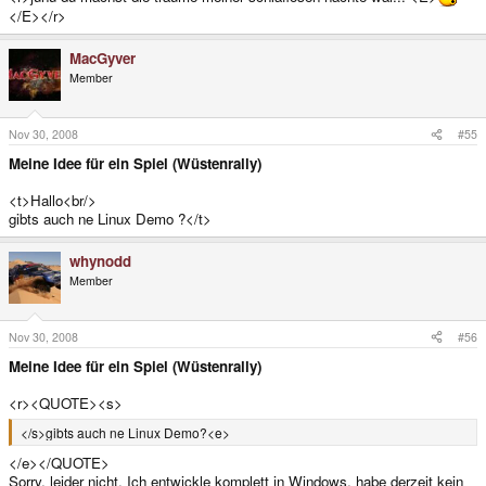
</E></r>
MacGyver
Member
Nov 30, 2008
#55
Meine Idee für ein Spiel (Wüstenrally)
<t>Hallo<br/>
gibts auch ne Linux Demo ?</t>
whynodd
Member
Nov 30, 2008
#56
Meine Idee für ein Spiel (Wüstenrally)
<r><QUOTE><s>
</s>gibts auch ne Linux Demo?<e>
</e></QUOTE>
Sorry, leider nicht. Ich entwickle komplett in Windows, habe derzeit kein