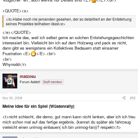
<QUOTE><s>
</s>Habe noch nie jemanden gesehen, der so detailliert an der Entstehung
seines Projektes teilhaben lässt<e>
</e></QUOTE>
Ich mache das, weil ich selbst gerne an solchen Entstehungsgeschichten
interessiert bin. Vielleicht bin ich auf dem Holzweg und pack es nicht,
dann gibt es wenigstens ein Kollektives Bedauern statt einsamer
Frustration <E>
</E>.<br/>
<br/>
Whynodd</r>
matzesu
Forum Addict!
Staff member
Nov 30, 2008
#52
Meine Idee für ein Spiel (Wüstenrally)
<t>nicht schlecht, die demo, gut mann kann nicht lenken, aber ich ich freu
mich schon mal auf das fertige ergebnis, (kannst du später als fahrzeug
vieleicht einen unimog einbauen( ich bin unimog-fan))? respekt</t>