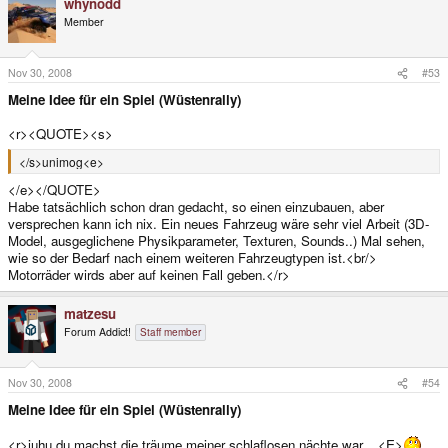
whynodd
Member
Nov 30, 2008
#53
Meine Idee für ein Spiel (Wüstenrally)
<r><QUOTE><s>
</s>unimog<e>
</e></QUOTE>
Habe tatsächlich schon dran gedacht, so einen einzubauen, aber
versprechen kann ich nix. Ein neues Fahrzeug wäre sehr viel Arbeit (3D-
Model, ausgeglichene Physikparameter, Texturen, Sounds..) Mal sehen,
wie so der Bedarf nach einem weiteren Fahrzeugtypen ist.<br/>
Motorräder wirds aber auf keinen Fall geben.</r>
matzesu
Forum Addict!
Staff member
Nov 30, 2008
#54
Meine Idee für ein Spiel (Wüstenrally)
<r>juhu du machst die träume meiner schlaflosen nächte war... <E>