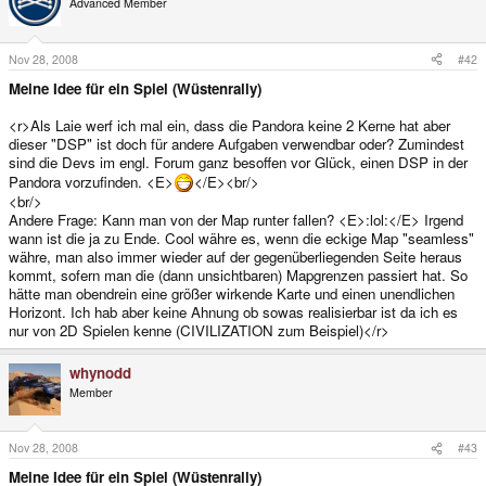
Advanced Member
Nov 28, 2008
#42
Meine Idee für ein Spiel (Wüstenrally)
<r>Als Laie werf ich mal ein, dass die Pandora keine 2 Kerne hat aber
dieser "DSP" ist doch für andere Aufgaben verwendbar oder? Zumindest
sind die Devs im engl. Forum ganz besoffen vor Glück, einen DSP in der
Pandora vorzufinden. <E>
</E><br/>
<br/>
Andere Frage: Kann man von der Map runter fallen? <E>:lol:</E> Irgend
wann ist die ja zu Ende. Cool währe es, wenn die eckige Map "seamless"
währe, man also immer wieder auf der gegenüberliegenden Seite heraus
kommt, sofern man die (dann unsichtbaren) Mapgrenzen passiert hat. So
hätte man obendrein eine größer wirkende Karte und einen unendlichen
Horizont. Ich hab aber keine Ahnung ob sowas realisierbar ist da ich es
nur von 2D Spielen kenne (CIVILIZATION zum Beispiel)</r>
whynodd
Member
Nov 28, 2008
#43
Meine Idee für ein Spiel (Wüstenrally)