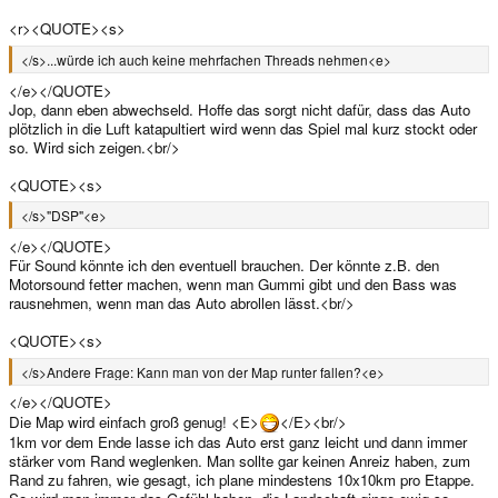
<r><QUOTE><s>
</s>...würde ich auch keine mehrfachen Threads nehmen<e>
</e></QUOTE>
Jop, dann eben abwechseld. Hoffe das sorgt nicht dafür, dass das Auto
plötzlich in die Luft katapultiert wird wenn das Spiel mal kurz stockt oder
so. Wird sich zeigen.<br/>
<QUOTE><s>
</s>"DSP"<e>
</e></QUOTE>
Für Sound könnte ich den eventuell brauchen. Der könnte z.B. den
Motorsound fetter machen, wenn man Gummi gibt und den Bass was
rausnehmen, wenn man das Auto abrollen lässt.<br/>
<QUOTE><s>
</s>Andere Frage: Kann man von der Map runter fallen?<e>
</e></QUOTE>
Die Map wird einfach groß genug! <E>
</E><br/>
1km vor dem Ende lasse ich das Auto erst ganz leicht und dann immer
stärker vom Rand weglenken. Man sollte gar keinen Anreiz haben, zum
Rand zu fahren, wie gesagt, ich plane mindestens 10x10km pro Etappe.