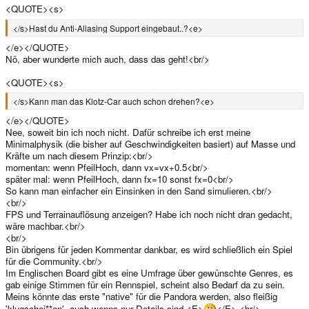
<QUOTE><s>
</s>Hast du Anti-Aliasing Support eingebaut..?<e>
</e></QUOTE>
Nö, aber wunderte mich auch, dass das geht!<br/>
<QUOTE><s>
</s>Kann man das Klotz-Car auch schon drehen?<e>
</e></QUOTE>
Nee, soweit bin ich noch nicht. Dafür schreibe ich erst meine
Minimalphysik (die bisher auf Geschwindigkeiten basiert) auf Masse und
Kräfte um nach diesem Prinzip:<br/>
momentan: wenn PfeilHoch, dann vx=vx+0.5<br/>
später mal: wenn PfeilHoch, dann fx=10 sonst fx=0<br/>
So kann man einfacher ein Einsinken in den Sand simulieren.<br/>
<br/>
FPS und Terrainauflösung anzeigen? Habe ich noch nicht dran gedacht,
wäre machbar.<br/>
<br/>
Bin übrigens für jeden Kommentar dankbar, es wird schließlich ein Spiel
für die Community.<br/>
Im Englischen Board gibt es eine Umfrage über gewünschte Genres, es
gab einige Stimmen für ein Rennspiel, scheint also Bedarf da zu sein.
Meins könnte das erste "native" für die Pandora werden, also fleißig
'klugschei**en', auch wenns nur Details sind <E>
</E>.<br/>