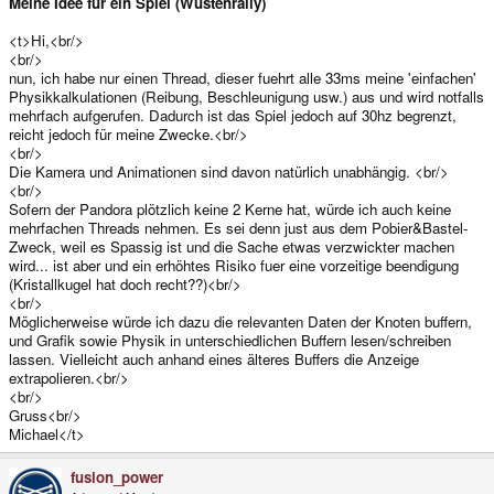
Meine Idee für ein Spiel (Wüstenrally)
<t>Hi,<br/>
<br/>
nun, ich habe nur einen Thread, dieser fuehrt alle 33ms meine 'einfachen'
Physikkalkulationen (Reibung, Beschleunigung usw.) aus und wird notfalls
mehrfach aufgerufen. Dadurch ist das Spiel jedoch auf 30hz begrenzt,
reicht jedoch für meine Zwecke.<br/>
<br/>
Die Kamera und Animationen sind davon natürlich unabhängig. <br/>
<br/>
Sofern der Pandora plötzlich keine 2 Kerne hat, würde ich auch keine
mehrfachen Threads nehmen. Es sei denn just aus dem Pobier&Bastel-
Zweck, weil es Spassig ist und die Sache etwas verzwickter machen
wird... ist aber und ein erhöhtes Risiko fuer eine vorzeitige beendigung
(Kristallkugel hat doch recht??)<br/>
<br/>
Möglicherweise würde ich dazu die relevanten Daten der Knoten buffern,
und Grafik sowie Physik in unterschiedlichen Buffern lesen/schreiben
lassen. Vielleicht auch anhand eines älteres Buffers die Anzeige
extrapolieren.<br/>
<br/>
Gruss<br/>
Michael</t>
fusion_power