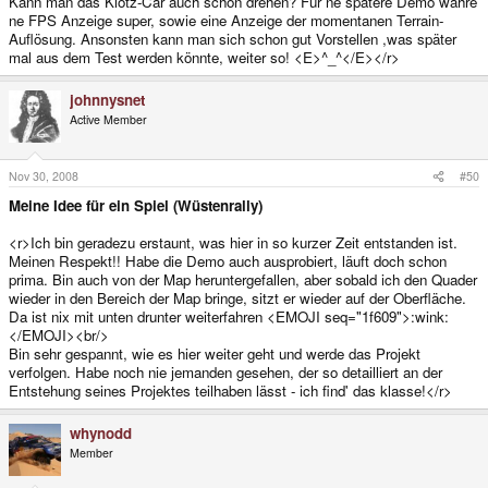
Kann man das Klotz-Car auch schon drehen? Für ne spätere Demo währe
ne FPS Anzeige super, sowie eine Anzeige der momentanen Terrain-
Auflösung. Ansonsten kann man sich schon gut Vorstellen ,was später
mal aus dem Test werden könnte, weiter so! <E>^_^</E></r>
johnnysnet
Active Member
Nov 30, 2008
#50
Meine Idee für ein Spiel (Wüstenrally)
<r>Ich bin geradezu erstaunt, was hier in so kurzer Zeit entstanden ist.
Meinen Respekt!! Habe die Demo auch ausprobiert, läuft doch schon
prima. Bin auch von der Map heruntergefallen, aber sobald ich den Quader
wieder in den Bereich der Map bringe, sitzt er wieder auf der Oberfläche.
Da ist nix mit unten drunter weiterfahren <EMOJI seq="1f609">:wink:
</EMOJI><br/>
Bin sehr gespannt, wie es hier weiter geht und werde das Projekt
verfolgen. Habe noch nie jemanden gesehen, der so detailliert an der
Entstehung seines Projektes teilhaben lässt - ich find' das klasse!</r>
whynodd
Member