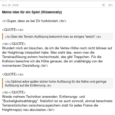
Nov 30, 2008
#51
Meine Idee für ein Spiel (Wüstenrally)
<r>Super, dass es bei Dir funktioniert.<br/>
<QUOTE><s>
</s>Über die Terrain-Auflösung bekommt man so einiges "weich".<e>
</e></QUOTE>
Wundert mich ein bisschen, da ich die Vertex-Höhe noch nicht bilinear auf
der Heightmap interpoliert habe. Man sieht das, wenn man die
Terrainauflösung extrem hochschraubt, das gibt Treppchen. Für die
Kollision berechne ich die Höhe genauer, die ist unabhängig von der
momentanen Darstellung.<br/>
<QUOTE><s>
</s>Optimal wäre später sicher hohe Auflösung für die Nähe und geringe
Auflösung auf die Entfernung.<e>
</e></QUOTE>
Werde mehrere Techniken anwenden: Entfernungs- und
"Buckeligkeitsabhängig". Natürlich ist es auch sinnvoll, einmal berechnete
Terrainstückchen zwischenzuspeichern statt für jedes Frame die
Heightmap(s) neu abzutasten.<br/>