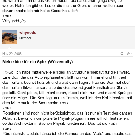
So wird man immer das Gefühl haben, die Landschaft ginge ewig so
weiter. Natürlich gibt es Leute, die mal zur Grenze fahren wollen aber
darum mache ich mir keine Gedanken.<br/>
<br/>
Whynodd</r>
whynodd
Member
Nov 29, 2008
#44
Meine Idee für ein Spiel (Wüstenrally)
<r>So, ich habe mittlerweile einiges an Struktur eingebaut für die Physik.
Eine Box, die das Auto repräsentiert fällt nun vom Himmel und trifft auf
das Terrain, bounct kurz ab und bleibt dann liegen. Hab die Box mal über
das Terrain flitzen lassen, also die Geschwindigkeit künstlich auf 30m/s
gestellt. Geht prima, fällt nicht durch, rippelt nicht rum und macht Sprünge
über die Hügel. Die Box liegt nur im Terrain, weil ich den Kollisionstest mit
dem Mittelpunkt der Box mache.<br/>
<br/>
Rotationen sind noch nicht berücksichtigt, das ist nur ein Test des ganzen
Ablaufs. Bevor ich komplizierte Physik programmiere will ich feststellen,
ob die Architektur in Sachen Physik funktioniert. Das tut sie.<br/>
<br/>
Fürs nächste Update hänge ich die Kamera an das "Auto" und mache das