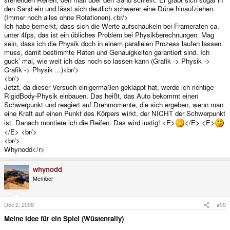
den Sand ein und lässt sich deutlich schwerer eine Düne hinaufziehen.
(Immer noch alles ohne Rotationen).<br/>
Ich habe bemerkt, dass sich die Werte aufschaukeln bei Frameraten ca.
unter 4fps, das ist ein übliches Problem bei Physikberechnungen. Mag
sein, dass ich die Physik doch in einem parallelen Prozess laufen lassen
muss, damit bestimmte Raten und Genauigkeiten garantiert sind. Ich
guck' mal, wie weit ich das noch so lassen kann (Grafik -> Physik ->
Grafik -> Physik ...)<br/>
<br/>
Jetzt, da dieser Versuch einigermaßen geklappt hat, werde ich richtige
RigidBody-Physik einbauen. Das heißt, das Auto bekommt einen
Schwerpunkt und reagiert auf Drehmomente, die sich ergeben, wenn man
eine Kraft auf einen Punkt des Körpers wirkt, der NICHT der Schwerpunkt
ist. Danach montiere ich die Reifen. Das wird lustig! <E>
</E> <E>
</E> <br/>
<br/>
Whynodd</r>
whynodd
Member
Dec 2, 2008
#59
Meine Idee für ein Spiel (Wüstenrally)