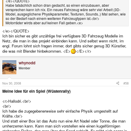
</e></QUOTE>
Habe tatsächlich schon dran gedacht, so einen einzubauen, aber
versprechen kann ich nix. Ein neues Fahrzeug wäre sehr viel Arbeit (3D-
Model, ausgeglichene Physikparameter, Texturen, Sounds..) Mal sehen, wie
so der Bedarf nach einem weiteren Fahrzeugtypen ist.<br/>
Motorräder wirds aber auf keinen Fall geben.<e>
</e></QUOTE>
Ich bin sicher es gibt unzählige frei verfügbare 3D Fahrzeug Modelle im
Netz, die man in das projekt einbinden kann. Und selbst wenn nicht, im
engl. Forum lohnt sich fragen immer, dort gibts sicher genug 3D Künstler,
die was mit Blender hinbekommen. <E>
</E></r>
whynodd
Member
Nov 30, 2008
#58
Meine Idee für ein Spiel (Wüstenrally)
<r>Hallodri.<br/>
<br/>
Ich habe die zugegebenerweise sehr einfache Physik umgestellt auf
Kräfte.<br/>
Und statt einer Box ist das Auto nun eine Art Nadel oder Tonne, die man
umherzerren kann. Kann man sich vorstellen wie einen kugelförmigen
stehenden Reifen, den man über den Sand schleift. Er gräbt sich sogar in