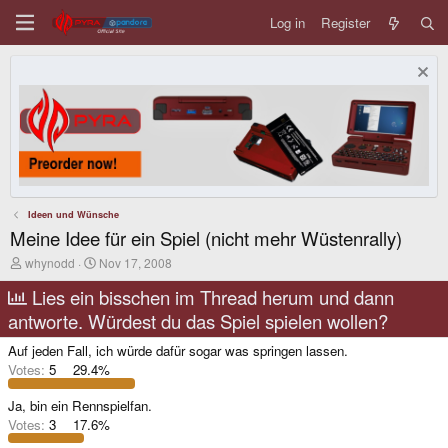
Log in
Register
Ideen und Wünsche
Meine Idee für ein Spiel (nicht mehr Wüstenrally)
T
S
whynodd
Nov 17, 2008
h
t
r
a
Lies ein bisschen im Thread herum und dann
e
r
antworte. Würdest du das Spiel spielen wollen?
a
t
d
d
Auf jeden Fall, ich würde dafür sogar was springen lassen.
s
a
t
t
Votes:
5
29.4%
a
e
r
Ja, bin ein Rennspielfan.
t
Votes:
3
17.6%
e
r