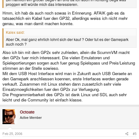
proggen will würde mich das interessieren.
Hmm, ich hab da auch noch sowas in Erinnerung. AFAIK gab es da
tatsaechlich ein Kabel fuer den GP32, allerdings weiss ich nicht mehr
genau, was man damit machen konnte.
Kalex said:
Aber Ok, mal ganz ehrlich lohnt sich der kauf ? Oder tut es der Gamepark
auch noch ?
Also ich bin mit dem GP2x sehr zufrieden, allein die ScummVM macht
den GP2x fuer mich interessant. Die vielen Emulatoren und
Spieleportierungen sorgen auch fuer genug Spielspass und Preis/Leistung
stimmen an der Stelle sowieso.
Mit dem USB Host Interface wird man in Zukunft auch USB Geraete an
den Gamepark anschliessen koennen, erste Interfaces werden gerade
verkauft. Zusammen mit Linux stehen dann zusaetzlich sehr viele
Einsatzmoeglichkeiten fuer den GP2x zur Verfuegung.
Die Programmierbarkeit des GP2x ist dank Linux und SDL auch sehr
leicht und die Community ist einfach klasse.
Octoate
Active Member
Feb 25, 2006
#5