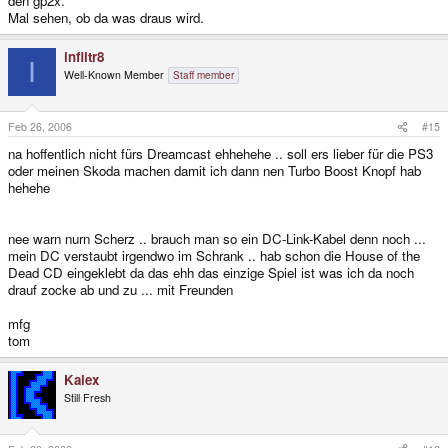
den gp2x.
Mal sehen, ob da was draus wird.
infiltr8
I
Well-Known Member
Staff member
Feb 26, 2006
#15
na hoffentlich nicht fürs Dreamcast ehhehehe .. soll ers lieber für die PS3
oder meinen Skoda machen damit ich dann nen Turbo Boost Knopf hab
hehehe
nee warn nurn Scherz .. brauch man so ein DC-Link-Kabel denn noch ...
mein DC verstaubt irgendwo im Schrank .. hab schon die House of the
Dead CD eingeklebt da das ehh das einzige Spiel ist was ich da noch
drauf zocke ab und zu ... mit Freunden
mfg
tom
Kalex
Still Fresh