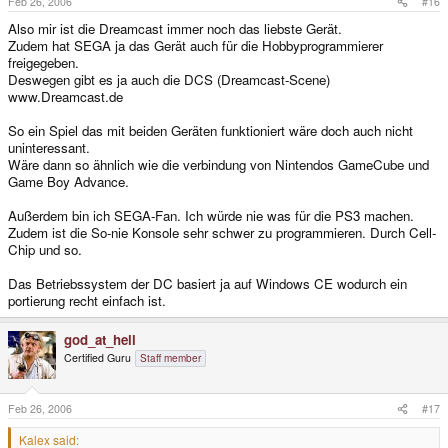
Feb 26, 2006
#16
Also mir ist die Dreamcast immer noch das liebste Gerät.
Zudem hat SEGA ja das Gerät auch für die Hobbyprogrammierer
freigegeben.
Deswegen gibt es ja auch die DCS (Dreamcast-Scene)
www.Dreamcast.de
So ein Spiel das mit beiden Geräten funktioniert wäre doch auch nicht
uninteressant.
Wäre dann so ähnlich wie die verbindung von Nintendos GameCube und
Game Boy Advance.
Außerdem bin ich SEGA-Fan. Ich würde nie was für die PS3 machen.
Zudem ist die So-nie Konsole sehr schwer zu programmieren. Durch Cell-
Chip und so.
Das Betriebssystem der DC basiert ja auf Windows CE wodurch ein
portierung recht einfach ist.
god_at_hell
Certified Guru
Staff member
Feb 26, 2006
#17
Kalex said: