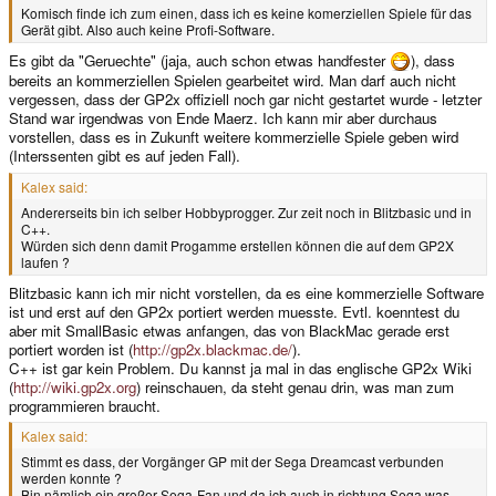
Komisch finde ich zum einen, dass ich es keine komerziellen Spiele für das
Gerät gibt. Also auch keine Profi-Software.
Es gibt da "Geruechte" (jaja, auch schon etwas handfester
), dass
bereits an kommerziellen Spielen gearbeitet wird. Man darf auch nicht
vergessen, dass der GP2x offiziell noch gar nicht gestartet wurde - letzter
Stand war irgendwas von Ende Maerz. Ich kann mir aber durchaus
vorstellen, dass es in Zukunft weitere kommerzielle Spiele geben wird
(Interssenten gibt es auf jeden Fall).
Kalex said:
Andererseits bin ich selber Hobbyprogger. Zur zeit noch in Blitzbasic und in
C++.
Würden sich denn damit Progamme erstellen können die auf dem GP2X
laufen ?
Blitzbasic kann ich mir nicht vorstellen, da es eine kommerzielle Software
ist und erst auf den GP2x portiert werden muesste. Evtl. koenntest du
aber mit SmallBasic etwas anfangen, das von BlackMac gerade erst
portiert worden ist (
http://gp2x.blackmac.de/
).
C++ ist gar kein Problem. Du kannst ja mal in das englische GP2x Wiki
(
http://wiki.gp2x.org
) reinschauen, da steht genau drin, was man zum
programmieren braucht.
Kalex said:
Stimmt es dass, der Vorgänger GP mit der Sega Dreamcast verbunden
werden konnte ?
Bin nämlich ein großer Sega-Fan und da ich auch in richtung Sega was