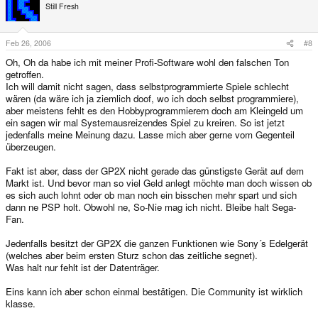
Still Fresh
Feb 26, 2006
#8
Oh, Oh da habe ich mit meiner Profi-Software wohl den falschen Ton
getroffen.
Ich will damit nicht sagen, dass selbstprogrammierte Spiele schlecht
wären (da wäre ich ja ziemlich doof, wo ich doch selbst programmiere),
aber meistens fehlt es den Hobbyprogrammierern doch am Kleingeld um
ein sagen wir mal Systemausreizendes Spiel zu kreiren. So ist jetzt
jedenfalls meine Meinung dazu. Lasse mich aber gerne vom Gegenteil
überzeugen.
Fakt ist aber, dass der GP2X nicht gerade das günstigste Gerät auf dem
Markt ist. Und bevor man so viel Geld anlegt möchte man doch wissen ob
es sich auch lohnt oder ob man noch ein bisschen mehr spart und sich
dann ne PSP holt. Obwohl ne, So-Nie mag ich nicht. Bleibe halt Sega-
Fan.
Jedenfalls besitzt der GP2X die ganzen Funktionen wie Sony´s Edelgerät
(welches aber beim ersten Sturz schon das zeitliche segnet).
Was halt nur fehlt ist der Datenträger.
Eins kann ich aber schon einmal bestätigen. Die Community ist wirklich
klasse.