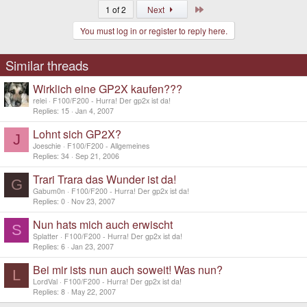
Last
1 of 2
Next
You must log in or register to reply here.
Similar threads
Wirklich eine GP2X kaufen???
relei
F100/F200 - Hurra! Der gp2x ist da!
Replies
15
Jan 4, 2007
Lohnt sich GP2X?
J
Joeschie
F100/F200 - Allgemeines
Replies
34
Sep 21, 2006
Trari Trara das Wunder ist da!
G
Gabum0n
F100/F200 - Hurra! Der gp2x ist da!
Replies
0
Nov 23, 2007
Nun hats mich auch erwischt
S
Splatter
F100/F200 - Hurra! Der gp2x ist da!
Replies
6
Jan 23, 2007
Bei mir ists nun auch soweit! Was nun?
L
LordVal
F100/F200 - Hurra! Der gp2x ist da!
Replies
8
May 22, 2007