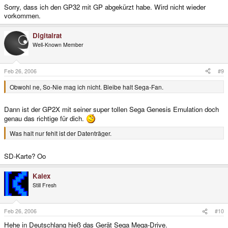
Sorry, dass ich den GP32 mit GP abgekürzt habe. Wird nicht wieder
vorkommen.
Digitalrat
Well-Known Member
Feb 26, 2006
#9
Obwohl ne, So-Nie mag ich nicht. Bleibe halt Sega-Fan.
Dann ist der GP2X mit seiner super tollen Sega Genesis Emulation doch
genau das richtige für dich.
Was halt nur fehlt ist der Datenträger.
SD-Karte? Oo
Kalex
Still Fresh
Feb 26, 2006
#10
Hehe in Deutschlang hieß das Gerät Sega Mega-Drive.