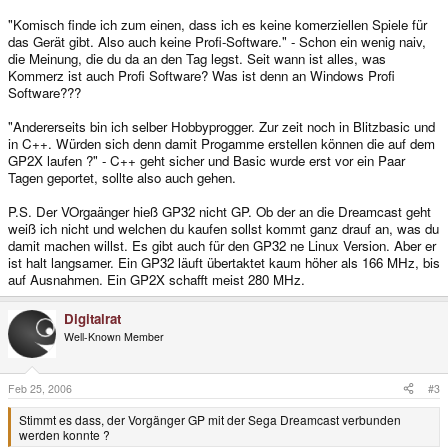
"Komisch finde ich zum einen, dass ich es keine komerziellen Spiele für
das Gerät gibt. Also auch keine Profi-Software." - Schon ein wenig naiv,
die Meinung, die du da an den Tag legst. Seit wann ist alles, was
Kommerz ist auch Profi Software? Was ist denn an Windows Profi
Software???
"Andererseits bin ich selber Hobbyprogger. Zur zeit noch in Blitzbasic und
in C++. Würden sich denn damit Progamme erstellen können die auf dem
GP2X laufen ?" - C++ geht sicher und Basic wurde erst vor ein Paar
Tagen geportet, sollte also auch gehen.
P.S. Der VOrgaänger hieß GP32 nicht GP. Ob der an die Dreamcast geht
weiß ich nicht und welchen du kaufen sollst kommt ganz drauf an, was du
damit machen willst. Es gibt auch für den GP32 ne Linux Version. Aber er
ist halt langsamer. Ein GP32 läuft übertaktet kaum höher als 166 MHz, bis
auf Ausnahmen. Ein GP2X schafft meist 280 MHz.
Digitalrat
Well-Known Member
Feb 25, 2006
#3
Stimmt es dass, der Vorgänger GP mit der Sega Dreamcast verbunden
werden konnte ?