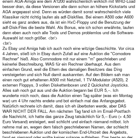
einem AGA-Amiga wie dem A1200 wahrscheinlich wirklich mit WHD-Load
besser dran, da diese Versionen alle dann schon an höhere Kickstarts und
AGA angepasst sind. Denn es würden damit sonst wahrscheinlich viele
Klassiker nicht richtig laufen als adf-Diskfiles. Bei einem A500 oder A600
sieht es ganz anders aus, da ist ein HxC-Floppy und die Benutzung der
adf-Disk-Files die beste Wahl. Als Bonus, wie ich schon erwähnte, laufen
dann eben auch noch alle Tools und Demos problemlos und die Software-
Auswahl ist noch größer. <br/>
<br/>
Zu Ebay und Amiga hab ich auch noch eine witzige Geschichte. Vor circa
4 Jahren, stieß ich in Ebay durch Zufall auf eine Auktion die "Comodore
Rechner" hieß. Also Commodore mit nur einem "m" geschrieben und
keinerlei Beschreibung, WAS für ein Rechner überhaupt. Aus dem
einfachen Grund, weil die Eltern des damaligen Besitzers das Ding
versteigerten und sich Null damit auskannten. Auf den Bildern sah man
einen noch gut erhaltenen A500 mit Netzteil, 1 TV-Modulator (A520), 2
externen Floppys, 3 vollen Diskettenboxen und 2 Quickshot Joysticks.
Alles sah noch gut aus und die Auktion begann bei EUR 5,--. Ich
wunderte mich noch, dass die Auktion einen Tag später (was ein Montag
war) um 4 Uhr nachts endete und bot einfach mal das Anfangsgebot.
Natürlich rechnete ich damit, dass ich eh überboten werde, aber DAS
WAR NICHT DER FALL. Am nächsten Tag fand ich im Email-Postfach
die Nachricht, ich hatte das ganze Zeug tatsächlich für 5,-- Euro (+ 4,50
Euro Versand) ersteigert, weil schlicht und einfach niemand mitbot. Ich
nehme mal an, wegen dem falsch geschriebenen Namen, der schlecht
beschriebenen Auktion und der komischen End-Uhrzeit des Angebots,
fand es niemand oder wollte keiner solange aufbleiben. Das beste an der