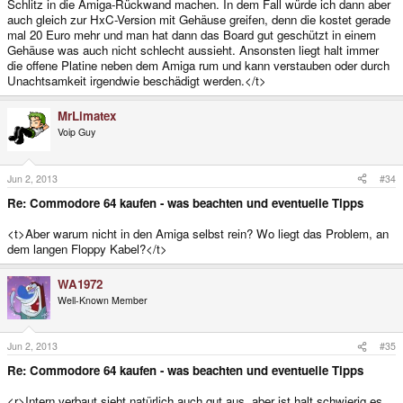
Schlitz in die Amiga-Rückwand machen. In dem Fall würde ich dann aber
auch gleich zur HxC-Version mit Gehäuse greifen, denn die kostet gerade
mal 20 Euro mehr und man hat dann das Board gut geschützt in einem
Gehäuse was auch nicht schlecht aussieht. Ansonsten liegt halt immer
die offene Platine neben dem Amiga rum und kann verstauben oder durch
Unachtsamkeit irgendwie beschädigt werden.</t>
MrLimatex
Voip Guy
Jun 2, 2013
#34
Re: Commodore 64 kaufen - was beachten und eventuelle Tipps
<t>Aber warum nicht in den Amiga selbst rein? Wo liegt das Problem, an
dem langen Floppy Kabel?</t>
WA1972
Well-Known Member
Jun 2, 2013
#35
Re: Commodore 64 kaufen - was beachten und eventuelle Tipps
<r>Intern verbaut sieht natürlich auch gut aus, aber ist halt schwierig es