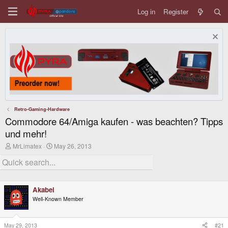
Log in
Register
Retro-Gaming-Hardware
Commodore 64/Amiga kaufen - was beachten? Tipps
und mehr!
T
S
MrLimatex
May 26, 2013
h
t
r
a
e
r
a
t
d
d
Akabei
s
a
t
t
Well-Known Member
a
e
r
t
May 29, 2013
#21