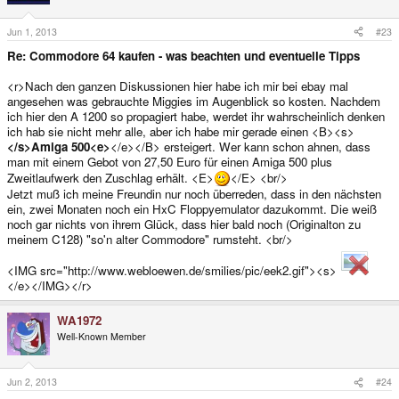
Jun 1, 2013
#23
Re: Commodore 64 kaufen - was beachten und eventuelle Tipps
<r>Nach den ganzen Diskussionen hier habe ich mir bei ebay mal
angesehen was gebrauchte Miggies im Augenblick so kosten. Nachdem
ich hier den A 1200 so propagiert habe, werdet ihr wahrscheinlich denken
ich hab sie nicht mehr alle, aber ich habe mir gerade einen <B><s>
</s>Amiga 500<e>
</e></B> ersteigert. Wer kann schon ahnen, dass
man mit einem Gebot von 27,50 Euro für einen Amiga 500 plus
Zweitlaufwerk den Zuschlag erhält. <E>
</E> <br/>
Jetzt muß ich meine Freundin nur noch überreden, dass in den nächsten
ein, zwei Monaten noch ein HxC Floppyemulator dazukommt. Die weiß
noch gar nichts von ihrem Glück, dass hier bald noch (Originalton zu
meinem C128) "so'n alter Commodore" rumsteht. <br/>
<IMG src="http://www.webloewen.de/smilies/pic/eek2.gif"><s>
</e></IMG></r>
WA1972
Well-Known Member
Jun 2, 2013
#24