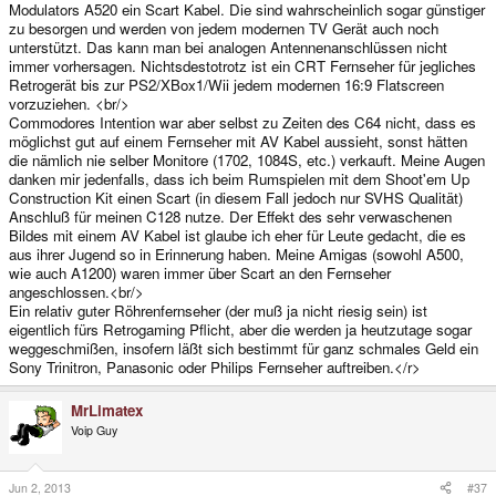
Modulators A520 ein Scart Kabel. Die sind wahrscheinlich sogar günstiger
zu besorgen und werden von jedem modernen TV Gerät auch noch
unterstützt. Das kann man bei analogen Antennenanschlüssen nicht
immer vorhersagen. Nichtsdestotrotz ist ein CRT Fernseher für jegliches
Retrogerät bis zur PS2/XBox1/Wii jedem modernen 16:9 Flatscreen
vorzuziehen. <br/>
Commodores Intention war aber selbst zu Zeiten des C64 nicht, dass es
möglichst gut auf einem Fernseher mit AV Kabel aussieht, sonst hätten
die nämlich nie selber Monitore (1702, 1084S, etc.) verkauft. Meine Augen
danken mir jedenfalls, dass ich beim Rumspielen mit dem Shoot'em Up
Construction Kit einen Scart (in diesem Fall jedoch nur SVHS Qualität)
Anschluß für meinen C128 nutze. Der Effekt des sehr verwaschenen
Bildes mit einem AV Kabel ist glaube ich eher für Leute gedacht, die es
aus ihrer Jugend so in Erinnerung haben. Meine Amigas (sowohl A500,
wie auch A1200) waren immer über Scart an den Fernseher
angeschlossen.<br/>
Ein relativ guter Röhrenfernseher (der muß ja nicht riesig sein) ist
eigentlich fürs Retrogaming Pflicht, aber die werden ja heutzutage sogar
weggeschmißen, insofern läßt sich bestimmt für ganz schmales Geld ein
Sony Trinitron, Panasonic oder Philips Fernseher auftreiben.</r>
MrLimatex
Voip Guy
Jun 2, 2013
#37