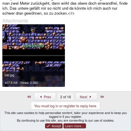
man zwei Meter zurückgeht, dann wirkt das obere doch einwandfrei, finde
ich. Das untere gefällt mir so nicht und da könnte ich mich auch nur
schwer dran gewöhnen, so zu zocken.</r>
Attachments
bild.jpg
407.8 KB · Views: 2,360
First
Last
Prev
2 of 16
Next
You must log in or register to reply here.
This site uses cookies to help personalise content, tailor your experience and to keep you
logged in if you register.
Similar threads
By continuing to use this site, you are consenting to our use of cookies.
Accept
Learn more…
Commodore Amiga: Brauche Kaufberatung