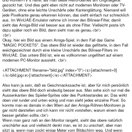
gezockt hat. Und dies geht eben nicht auf modernen Monitoren oder TV-
Geräten, ohne eine leichte Unschärfe oder Kantenglättung. Niemand will
jede Pixelkante genau erkennen können, das sieht einfach nur schrecklich
aus. Im WinUAE-Emulator nehme ich immer den Bilinear-Filter, damit
sieht das Amiga-Bild viel besser aus als ohne Filter. Vielleicht poste ich
dazu später noch ein Bild, dann sieht man es genau.<br/>
<br/>
Okay, hier ein Bild aus einem Amiga-Spiel, in dem Fall das Game
"MAGIC POCKETS". Das obere Bild ist wieder das gefilterte, in dem Fall
weichgezeichnet durch eine kleine Unschärfe des Bilinear-Filters im
WinUAE. Das untere Bild ist, wie es vollkommen ungefiltert auf einem
modernen PC-Monitor aussieht. <br/>
<ATTACHMENT filename="bild.jpg" index="0"><s>[attachment=0]
</s>bild.jpg<e>[/attachment]</e></ATTACHMENT>
Also kann ja sein, daß es Geschmackssache ist, aber für mich persönlich
sieht das obere Bild doch eindeutig besser aus. Man sehe sich nur mal die
Aussenkanten des Spieler-Sprites oder des Punktestandes an. Das wirkt
oben viel runder und unten eckig und man sieht jedes einzelne Pixel. So
konnte man es damals in den 90ern auf den Amiga-Röhren-Monitoren ja
gar nicht darstellen und ich kann mir nicht vorstellen, warum einem das
besser gefallen sollte.<br/>
Wenn man ganz nah an den Monitor rangeht, sieht das obere natürlich
unschärfer aus und vielleicht denkt man, es ist zu unscharf, aber man
sitzt ja, wenn man zockt einige Meter vom Bildschirm weg. Und wenn