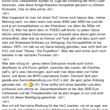
kürzer sind. Desweiteren wurden im Zuge der Erstellung der WHD-Load
Versionen, viele ältere Amiga-Klassiker kompatibel gemacht zu höheren
Kickstarts. Das ist alles prima.<br/>
<br/>
Aber insgesamt ist man mit einem HxC immer noch besser dran, meiner
Meinung nach, vor allem wenn man einen A500 oder A600 hat (und die
sind ja am kompatibelsten zu den Klassikern, vor allem die 500er mit
Kick1.3). Man hat damit dann im TOSEC-adf-Archiv zu jedem Game
etliche verschiedene Diskversionen zur Auswahl (eine davon geht immer
einwandfrei), alles was es an Demos und Tools gibt und dazu auch noch
sehr viel Shareware-Software zur Verfügung. Die Kompatibilität ist bei
nahezu 100%. Ich hab nur ein Game bislang gefunden, was nicht läuft am
HxC und zwar "Hanse - Die Expedition". Aber das wird sicher auch noch
behoben in der nächsten Firmware.<br/>
<br/>
Was aber witzig ist - genau diese Diskussion wurde auch schon
desöfteren im a1k-Forum geführt, zwischen den Leuten, die Diskfiles
(adf`s, ipf`s usw.) bevorzugen, auch weil man diese eben von früher
kennt, und denen die WHD-Load besser finden. Dennoch läuft jetzt
gerade eine Sammelbestellung von HxC`s dort, die ganz guten Anklang
gefunden hat. <E>
</E> Einer wollte sich eines bestellen und dann
schlossen sich etliche an. Gesamtbestellwert ist bei über 2500 Euro
mittlerweile und der Threadersteller hat da jetzt einiges zu tun und wohl
nicht mit dieser Beteiligung gerechnet. <br/>
<br/>
Also ich will hier keine Werbung für das HxC machen, mir ist es egal, wer
was kauft, ich schildere nur meine Erfahrungen mit dem Ding und die sind