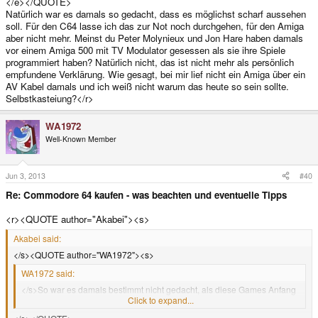
</e></QUOTE>
Natürlich war es damals so gedacht, dass es möglichst scharf aussehen
soll. Für den C64 lasse ich das zur Not noch durchgehen, für den Amiga
aber nicht mehr. Meinst du Peter Molynieux und Jon Hare haben damals
vor einem Amiga 500 mit TV Modulator gesessen als sie ihre Spiele
programmiert haben? Natürlich nicht, das ist nicht mehr als persönlich
empfundene Verklärung. Wie gesagt, bei mir lief nicht ein Amiga über ein
AV Kabel damals und ich weiß nicht warum das heute so sein sollte.
Selbstkasteiung?</r>
WA1972
Well-Known Member
Jun 3, 2013
#40
Re: Commodore 64 kaufen - was beachten und eventuelle Tipps
<r><QUOTE author="Akabei"><s>
Akabei said:
</s><QUOTE author="WA1972"><s>
WA1972 said:
</s>So war es damals bestimmt nicht gedacht, als diese Games Anfang
der 90er rauskamen.<e>
Click to expand...