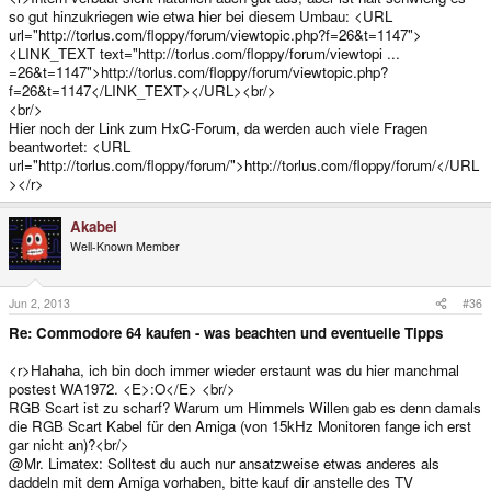
so gut hinzukriegen wie etwa hier bei diesem Umbau: <URL
url="http://torlus.com/floppy/forum/viewtopic.php?f=26&t=1147">
<LINK_TEXT text="http://torlus.com/floppy/forum/viewtopi ...
=26&t=1147">http://torlus.com/floppy/forum/viewtopic.php?
f=26&t=1147</LINK_TEXT></URL><br/>
<br/>
Hier noch der Link zum HxC-Forum, da werden auch viele Fragen
beantwortet: <URL
url="http://torlus.com/floppy/forum/">http://torlus.com/floppy/forum/</URL
></r>
Akabei
Well-Known Member
Jun 2, 2013
#36
Re: Commodore 64 kaufen - was beachten und eventuelle Tipps
<r>Hahaha, ich bin doch immer wieder erstaunt was du hier manchmal
postest WA1972. <E>:O</E> <br/>
RGB Scart ist zu scharf? Warum um Himmels Willen gab es denn damals
die RGB Scart Kabel für den Amiga (von 15kHz Monitoren fange ich erst
gar nicht an)?<br/>
@Mr. Limatex: Solltest du auch nur ansatzweise etwas anderes als
daddeln mit dem Amiga vorhaben, bitte kauf dir anstelle des TV