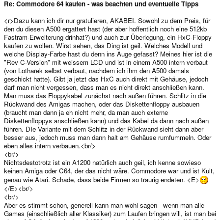
Re: Commodore 64 kaufen - was beachten und eventuelle Tipps
<r>Dazu kann ich dir nur gratulieren, AKABEI. Sowohl zu dem Preis, für
den du diesen A500 ergattert hast (der aber hoffentlich noch eine 512kb
Fastram-Erweiterung drinhat?) und auch zur Überlegung, ein HxC-Floppy
kaufen zu wollen. Wirst sehen, das Ding ist geil. Welches Modell und
welche Display-Farbe hast du denn ins Auge gefasst? Meines hier ist die
"Rev C-Version" mit weissem LCD und ist in einem A500 intern verbaut
(von Lotharek selbst verbaut, nachdem ich ihm den A500 damals
geschickt hatte). Gibt ja jetzt das HxC auch direkt mit Gehäuse, jedoch
darf man nicht vergessen, dass man es nicht direkt anschließen kann.
Man muss das Floppykabel zunächst nach außen führen. Schlitz in die
Rückwand des Amigas machen, oder das Diskettenfloppy ausbauen
(braucht man dann ja eh nicht mehr, da man auch externe
Diskettenfloppys anschließen kann) und das Kabel da dann nach außen
führen. DIe Variante mit dem Schlitz in der Rückwand sieht dann aber
besser aus, jedoch muss man dann halt am Gehäuse rumfummeln. Oder
eben alles intern verbauen.<br/>
<br/>
Nichtsdestotrotz ist ein A1200 natürlich auch geil, ich kenne sowieso
keinen Amiga oder C64, der das nicht wäre. Commodore war und ist Kult,
genau wie Atari. Schade, dass beide Firmen so traurig endeten. <E>
</E><br/>
<br/>
Aber es stimmt schon, generell kann man wohl sagen - wenn man alle
Games (einschließlich aller Klassiker) zum Laufen bringen will, ist man bei