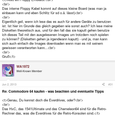
<br/>
Das interne Floppy Kabel kommt auf dieses kleine Board (was man ja
einbauen kann und eben Schlitz für sd o.ä. lässt)<br/>
<br/>
Eigentlich geil, wenn ich lese das es auch für andere Geräte zu benutzen
ist. Ist hier im Grunde das gleich gegeben wie sonst auch? Ich lese meine
Disketten theoretisch aus, und für den fall das sie kaputt gehen benutze
ich dieses Teil mit den ausgelesenen Images um trotzdem noch spielen
zu können? (Disketten gehen ja irgendwann kaputt) - und ja, man kann
sich auch einfach die Images downloaden wenn man es mit seinem
gewissen verantworten kann...<br/>
<br/>
Gruß</t>
WA1972
Well-Known Member
Jun 2, 2013
#31
Re: Commodore 64 kaufen - was beachten und eventuelle Tipps
<t>Genau, Du kennst doch die Everdrives, oder?<br/>
<br/>
Das HxC, das 1541Ultimate und das Chameleon64 sind für die Retro-
Rechner das, was die Everdrives für die Retro-Konsolen sind.</t>