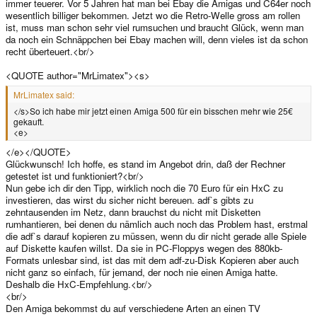
immer teuerer. Vor 5 Jahren hat man bei Ebay die Amigas und C64er noch
wesentlich billiger bekommen. Jetzt wo die Retro-Welle gross am rollen
ist, muss man schon sehr viel rumsuchen und braucht Glück, wenn man
da noch ein Schnäppchen bei Ebay machen will, denn vieles ist da schon
recht überteuert.<br/>
<QUOTE author="MrLimatex"><s>
MrLimatex said:
</s>So ich habe mir jetzt einen Amiga 500 für ein bisschen mehr wie 25€
gekauft.
<e>
</e></QUOTE>
Glückwunsch! Ich hoffe, es stand im Angebot drin, daß der Rechner
getestet ist und funktioniert?<br/>
Nun gebe ich dir den Tipp, wirklich noch die 70 Euro für ein HxC zu
investieren, das wirst du sicher nicht bereuen. adf`s gibts zu
zehntausenden im Netz, dann brauchst du nicht mit Disketten
rumhantieren, bei denen du nämlich auch noch das Problem hast, erstmal
die adf`s darauf kopieren zu müssen, wenn du dir nicht gerade alle Spiele
auf Diskette kaufen willst. Da sie in PC-Floppys wegen des 880kb-
Formats unlesbar sind, ist das mit dem adf-zu-Disk Kopieren aber auch
nicht ganz so einfach, für jemand, der noch nie einen Amiga hatte.
Deshalb die HxC-Empfehlung.<br/>
<br/>
Den Amiga bekommst du auf verschiedene Arten an einen TV