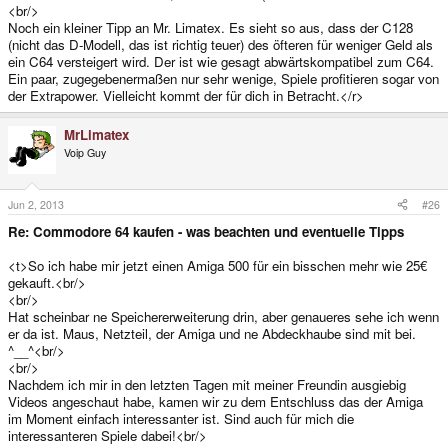
<br/>
Noch ein kleiner Tipp an Mr. Limatex. Es sieht so aus, dass der C128
(nicht das D-Modell, das ist richtig teuer) des öfteren für weniger Geld als
ein C64 versteigert wird. Der ist wie gesagt abwärtskompatibel zum C64.
Ein paar, zugegebenermaßen nur sehr wenige, Spiele profitieren sogar von
der Extrapower. Vielleicht kommt der für dich in Betracht.</r>
MrLimatex
Voip Guy
Jun 2, 2013
#26
Re: Commodore 64 kaufen - was beachten und eventuelle Tipps
<t>So ich habe mir jetzt einen Amiga 500 für ein bisschen mehr wie 25€
gekauft.<br/>
<br/>
Hat scheinbar ne Speichererweiterung drin, aber genaueres sehe ich wenn
er da ist. Maus, Netzteil, der Amiga und ne Abdeckhaube sind mit bei.
^__^<br/>
<br/>
Nachdem ich mir in den letzten Tagen mit meiner Freundin ausgiebig
Videos angeschaut habe, kamen wir zu dem Entschluss das der Amiga
im Moment einfach interessanter ist. Sind auch für mich die
interessanteren Spiele dabei!<br/>