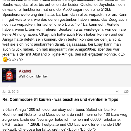
Sache war, das alles bis auf einen der beiden Quickshot Joysticks noch
einwandfrei funktioniert hat und der A500 sogar noch eine 512kb
Speichererweiterung drin hatte. Es kam dann alles verpackt hier an. Kann
mir gut vorstellen, wie das denen gestunken haben muss, das Zeug auch
noch zu verpacken, für lächerliche 5 Euro. *lol* Es kann echt Vorteile
haben, wenn Eltern von früheren Besitzern was versteigern, von dem sie
keine Ahnung haben. OKay, ich hätte auch Pech haben können und der
Amiga hätte defekt sein können, denn testen konnten die den ja nicht,
weil sie sich nicht auskannten damit. Jajaaaaaaa, bei Ebay kann man
auch Glück haben. Ich hab insgesamt vier Amiga500er, aber das war
jedenfalls der mit Abstand billigste Amiga, den ich ergattern konnte. <E>
</E></r>
Akabei
Well-Known Member
Jun 2, 2013
#25
Re: Commodore 64 kaufen - was beachten und eventuelle Tipps
<r>Ein Amiga 1200 ist leider bei ebay sehr teuer. Selbst ein blanker
Rechner mit Netzteil und Maus scheint da nicht mehr unter 100 Euro weg
zu gehen. Ende der Neunziger habe ich meinen mit 68030 Turbokarte,
8MB Fastram, 1,28GB Festplatte und CD Laufwerk für einhundert DM
verkauft. Che cosa hai fatto, cretino? <E>:-(</E> <br/>