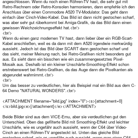
angeschlossen. Wenn du noch einen Röhren-TV hast, die sehr gut mit
Retro-Rechnern oder Retro-Konsolen harmonieren, dann empfehle ich den
Anschluss über einen Commodore A520 TV-Modulator. Das geht dann
einfach über Cinch-Video-Kabel. Das Bild ist dann nicht gestochen scharf,
was aber sehr gut rüberkommt bei Amiga-Grafik, da das Bild dann einen
gewissen Weichzeichnungseffekt hat.<br/>
<br/>
Wenn du einen ganz modernen TV hast, dann lieber über ein RGB-Scart-
Kabel anschließen, weil es da dann mit dem A520 irgendwie merkwürdig
aussieht. Jedoch ist das Bild über SCART dann gestochen scharf und
das sieht, meiner Meinung nach, bei Retro-Grafiken nicht besonders gut
aus. Es sieht dann ein bisschen wie ein zusammengesetztes Pixel-
Mosaik aus. Deshalb ist ein kleiner Unschärfe-Smoothing-Effekt schon
erstrebenswert bei Retro-Grafiken, da das Auge dann die Pixelkanten als
abgerundet wahrnimmt.<br/>
<br/>
Um das besser zu verdeutlichen, hier als Beispiel mal ein Bild aus dem C-
64 Demo "NATURAL WONDERS".<br/>
<ATTACHMENT filename="bild.jpg" index="0"><s>[attachment=0]
</s>bild.jpg<e>[/attachment]</e></ATTACHMENT>
Beide Bilder sind aus dem VICE-Emu, aber sie verdeutlichen gut den
Unterschied. Oben das gefilterte Bild mit Smoothing-Effekt und leichter
Unschärfe, wie es ungefähr auch aussieht, wenn der C64 über Video-
Cinch an einen Röhren-TV angesteckt ist. Unten das gleiche Bild
gestochen scharf, wie es ungefähr auch aussieht, wenn man einen C64