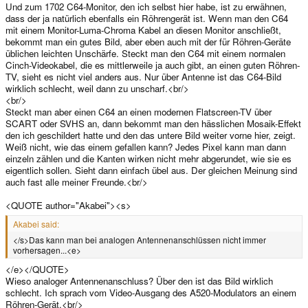
Und zum 1702 C64-Monitor, den ich selbst hier habe, ist zu erwähnen,
dass der ja natürlich ebenfalls ein Röhrengerät ist. Wenn man den C64
mit einem Monitor-Luma-Chroma Kabel an diesen Monitor anschließt,
bekommt man ein gutes Bild, aber eben auch mit der für Röhren-Geräte
üblichen leichten Unschärfe. Steckt man den C64 mit einem normalen
Cinch-Videokabel, die es mittlerweile ja auch gibt, an einen guten Röhren-
TV, sieht es nicht viel anders aus. Nur über Antenne ist das C64-Bild
wirklich schlecht, weil dann zu unscharf.<br/>
<br/>
Steckt man aber einen C64 an einen modernen Flatscreen-TV über
SCART oder SVHS an, dann bekommt man den hässlichen Mosaik-Effekt
den ich geschildert hatte und den das untere Bild weiter vorne hier, zeigt.
Weiß nicht, wie das einem gefallen kann? Jedes Pixel kann man dann
einzeln zählen und die Kanten wirken nicht mehr abgerundet, wie sie es
eigentlich sollen. Sieht dann einfach übel aus. Der gleichen Meinung sind
auch fast alle meiner Freunde.<br/>
<QUOTE author="Akabei"><s>
Akabei said:
</s>Das kann man bei analogen Antennenanschlüssen nicht immer
vorhersagen...<e>
</e></QUOTE>
Wieso analoger Antennenanschluss? Über den ist das Bild wirklich
schlecht. Ich sprach vom Video-Ausgang des A520-Modulators an einem
Röhren-Gerät.<br/>