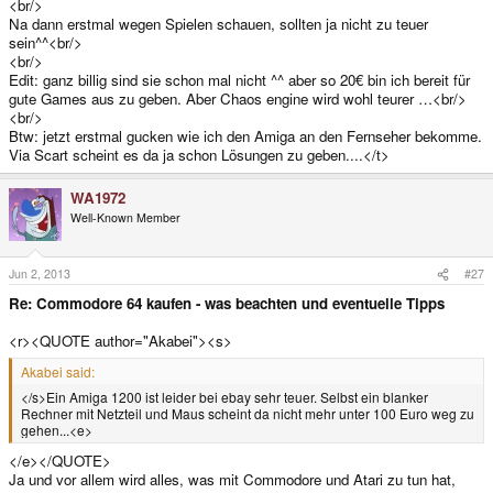
<br/>
Na dann erstmal wegen Spielen schauen, sollten ja nicht zu teuer
sein^^<br/>
<br/>
Edit: ganz billig sind sie schon mal nicht ^^ aber so 20€ bin ich bereit für
gute Games aus zu geben. Aber Chaos engine wird wohl teurer …<br/>
<br/>
Btw: jetzt erstmal gucken wie ich den Amiga an den Fernseher bekomme.
Via Scart scheint es da ja schon Lösungen zu geben....</t>
WA1972
Well-Known Member
Jun 2, 2013
#27
Re: Commodore 64 kaufen - was beachten und eventuelle Tipps
<r><QUOTE author="Akabei"><s>
Akabei said:
</s>Ein Amiga 1200 ist leider bei ebay sehr teuer. Selbst ein blanker
Rechner mit Netzteil und Maus scheint da nicht mehr unter 100 Euro weg zu
gehen...<e>
</e></QUOTE>
Ja und vor allem wird alles, was mit Commodore und Atari zu tun hat,