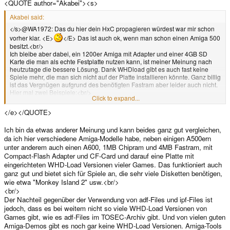
<QUOTE author="Akabei"><s>
Akabei said:
</s>@WA1972: Das du hier dein HxC propagieren würdest war mir schon
vorher klar. <E>
</E> Das ist auch ok, wenn man schon einen Amiga 500
besitzt.<br/>
Ich bleibe aber dabei, ein 1200er Amiga mit Adapter und einer 4GB SD
Karte die man als echte Festplatte nutzen kann, ist meiner Meinung nach
heutzutage die bessere Lösung. Dank WHDload gibt es auch fast keine
Spiele mehr, die man sich nicht auf der Platte installieren könnte. Ganz billig
ist das Vergnügen aufgrund des benötigten Fastram aber leider auch nicht.
Hier mal zwei Beispiele:<br/>
Click to expand...
<URL url="http://www.ebay.de/itm/2-5-IDE-to-SD-Card-Hard-Drive-
Festplatte-Amiga-600-1200-NEU-/111078549068?
</e></QUOTE>
pt=Klassische_Computer&hash=item19dccc264c"><s>
</s><LINK_TEXT
text="http://www.eba...e_Computer&hash=item19dccc264c</LINK_TEXT>
Ich bin da etwas anderer Meinung und kann beides ganz gut vergleichen,
<e>
</e></URL><br/>
da ich hier verschiedene Amiga-Modelle habe, neben einigen A500ern
<URL url="http://www.vesalia.de/d_aca1220.htm"><s>
</s>http://www.vesalia.de/d_aca1220.htm<e>
</e></URL><e>
unter anderem auch einen A600, 1MB Chipram und 4MB Fastram, mit
Compact-Flash Adapter und CF-Card und darauf eine Platte mit
eingerichteten WHD-Load Versionen vieler Games. Das funktioniert auch
ganz gut und bietet sich für Spiele an, die sehr viele Disketten benötigen,
wie etwa "Monkey Island 2" usw.<br/>
<br/>
Der Nachteil gegenüber der Verwendung von adf-Files und ipf-Files ist
jedoch, dass es bei weitem nicht so viele WHD-Load Versionen von
Games gibt, wie es adf-Files im TOSEC-Archiv gibt. Und von vielen guten
Amiga-Demos gibt es noch gar keine WHD-Load Versionen. Amiga-Tools