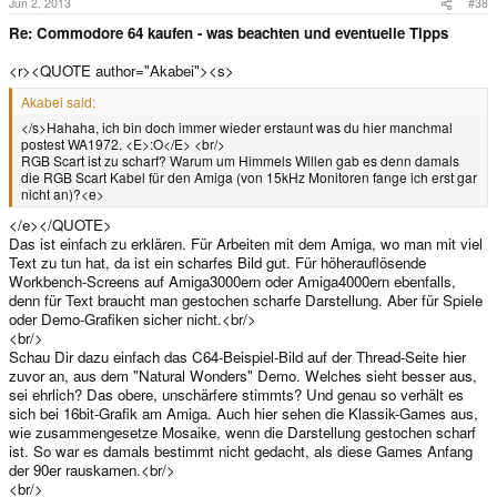
Jun 2, 2013
#38
Re: Commodore 64 kaufen - was beachten und eventuelle Tipps
<r><QUOTE author="Akabei"><s>
Akabei said:
</s>Hahaha, ich bin doch immer wieder erstaunt was du hier manchmal
postest WA1972. <E>:O</E> <br/>
RGB Scart ist zu scharf? Warum um Himmels Willen gab es denn damals
die RGB Scart Kabel für den Amiga (von 15kHz Monitoren fange ich erst gar
nicht an)?<e>
</e></QUOTE>
Das ist einfach zu erklären. Für Arbeiten mit dem Amiga, wo man mit viel
Text zu tun hat, da ist ein scharfes Bild gut. Für höherauflösende
Workbench-Screens auf Amiga3000ern oder Amiga4000ern ebenfalls,
denn für Text braucht man gestochen scharfe Darstellung. Aber für Spiele
oder Demo-Grafiken sicher nicht.<br/>
<br/>
Schau Dir dazu einfach das C64-Beispiel-Bild auf der Thread-Seite hier
zuvor an, aus dem "Natural Wonders" Demo. Welches sieht besser aus,
sei ehrlich? Das obere, unschärfere stimmts? Und genau so verhält es
sich bei 16bit-Grafik am Amiga. Auch hier sehen die Klassik-Games aus,
wie zusammengesetze Mosaike, wenn die Darstellung gestochen scharf
ist. So war es damals bestimmt nicht gedacht, als diese Games Anfang
der 90er rauskamen.<br/>
<br/>