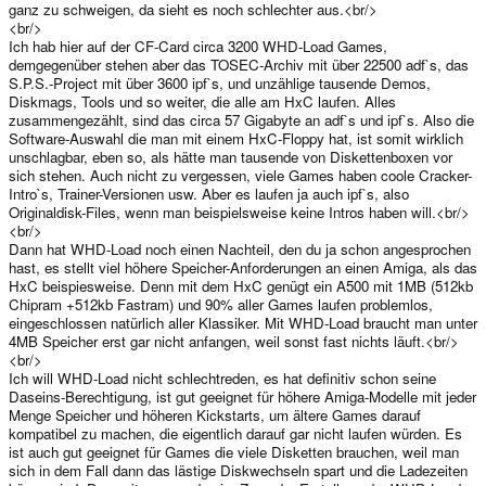
ganz zu schweigen, da sieht es noch schlechter aus.<br/>
<br/>
Ich hab hier auf der CF-Card circa 3200 WHD-Load Games,
demgegenüber stehen aber das TOSEC-Archiv mit über 22500 adf`s, das
S.P.S.-Project mit über 3600 ipf`s, und unzählige tausende Demos,
Diskmags, Tools und so weiter, die alle am HxC laufen. Alles
zusammengezählt, sind das circa 57 Gigabyte an adf`s und ipf`s. Also die
Software-Auswahl die man mit einem HxC-Floppy hat, ist somit wirklich
unschlagbar, eben so, als hätte man tausende von Diskettenboxen vor
sich stehen. Auch nicht zu vergessen, viele Games haben coole Cracker-
Intro`s, Trainer-Versionen usw. Aber es laufen ja auch ipf`s, also
Originaldisk-Files, wenn man beispielsweise keine Intros haben will.<br/>
<br/>
Dann hat WHD-Load noch einen Nachteil, den du ja schon angesprochen
hast, es stellt viel höhere Speicher-Anforderungen an einen Amiga, als das
HxC beispiesweise. Denn mit dem HxC genügt ein A500 mit 1MB (512kb
Chipram +512kb Fastram) und 90% aller Games laufen problemlos,
eingeschlossen natürlich aller Klassiker. Mit WHD-Load braucht man unter
4MB Speicher erst gar nicht anfangen, weil sonst fast nichts läuft.<br/>
<br/>
Ich will WHD-Load nicht schlechtreden, es hat definitiv schon seine
Daseins-Berechtigung, ist gut geeignet für höhere Amiga-Modelle mit jeder
Menge Speicher und höheren Kickstarts, um ältere Games darauf
kompatibel zu machen, die eigentlich darauf gar nicht laufen würden. Es
ist auch gut geeignet für Games die viele Disketten brauchen, weil man
sich in dem Fall dann das lästige Diskwechseln spart und die Ladezeiten