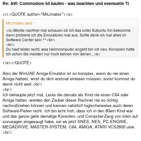
Re: AW: Commodore 64 kaufen - was beachten und eventuelle Ti
<r><QUOTE author="MrLimatex"><s>
MrLimatex said:
</s>Werde nachher mal schauen ob ich das unter Xubuntu hin bekomme
dann probiere ich die Emulatoren mal aus. Sollte denk ich mal alles im
Software Center sein ^^<br/>
<br/>
Du hast leider recht, was Heimcomputer angeht bin ich neu. Konsolen hatte
ich schon die meisten nur noch keinen von denen...<e>
</e></QUOTE>
Also der WinUAE Amiga-Emulator ist so komplex, wenn du nie einen
Amiga hattest, wirst du dich erstmal einlesen müssen, sonst kommst du
damit nicht weit.<br/>
<br/>
Ich behaupte jetzt mal, Leute die damals als Kind nie einen C64 oder
Amiga hatten, werden den Zauber dieser Rechner nie so richtig
nachvollziehen können und kennen natürlich logischerweise auch deren
Software-Perlen nicht. Ich bin echt froh, dass ich in den 80ern Kind war
und das ganze geile damalige Konsolen- und Computer-Zeug von klein auf
sozusagen eingesaugt habe, sei es jetzt SNES, NES, PC-ENGINE,
MEGADRIVE, MASTER-SYSTEM, C64, AMIGA, ATARI VCS2600 usw.
<br/>