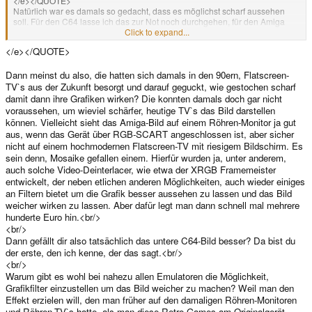
</e></QUOTE>
Natürlich war es damals so gedacht, dass es möglichst scharf aussehen
soll. Für den C64 lasse ich das zur Not noch durchgehen, für den Amiga
aber nicht mehr. Meinst du Peter Molynieux und Jon Hare haben damals vor
Click to expand...
einem Amiga 500 mit TV Modulator gesessen als sie ihre Spiele
</e></QUOTE>
programmiert haben? Natürlich nicht, das ist nicht mehr als persönlich
empfundene Verklärung. Wie gesagt, bei mir lief nicht ein Amiga über ein
AV Kabel damals und ich weiß nicht warum das heute so sein sollte.
Dann meinst du also, die hatten sich damals in den 90ern, Flatscreen-
Selbstkasteiung?<e>
TV`s aus der Zukunft besorgt und darauf geguckt, wie gestochen scharf
damit dann ihre Grafiken wirken? Die konnten damals doch gar nicht
voraussehen, um wieviel schärfer, heutige TV`s das Bild darstellen
können. Vielleicht sieht das Amiga-Bild auf einem Röhren-Monitor ja gut
aus, wenn das Gerät über RGB-SCART angeschlossen ist, aber sicher
nicht auf einem hochmodernen Flatscreen-TV mit riesigem Bildschirm. Es
sein denn, Mosaike gefallen einem. Hierfür wurden ja, unter anderem,
auch solche Video-Deinterlacer, wie etwa der XRGB Framemeister
entwickelt, der neben etlichen anderen Möglichkeiten, auch wieder einiges
an Filtern bietet um die Grafik besser aussehen zu lassen und das Bild
weicher wirken zu lassen. Aber dafür legt man dann schnell mal mehrere
hunderte Euro hin.<br/>
<br/>
Dann gefällt dir also tatsächlich das untere C64-Bild besser? Da bist du
der erste, den ich kenne, der das sagt.<br/>
<br/>
Warum gibt es wohl bei nahezu allen Emulatoren die Möglichkeit,
Grafikfilter einzustellen um das Bild weicher zu machen? Weil man den
Effekt erzielen will, den man früher auf den damaligen Röhren-Monitoren
und Röhren-TV`s hatte, als man diese Retro-Games am Originalgerät