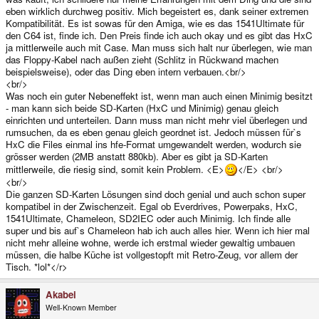
eben wirklich durchweg positiv. Mich begeistert es, dank seiner extremen
Kompatibilität. Es ist sowas für den Amiga, wie es das 1541Ultimate für
den C64 ist, finde ich. Den Preis finde ich auch okay und es gibt das HxC
ja mittlerweile auch mit Case. Man muss sich halt nur überlegen, wie man
das Floppy-Kabel nach außen zieht (Schlitz in Rückwand machen
beispielsweise), oder das Ding eben intern verbauen.<br/>
<br/>
Was noch ein guter Nebeneffekt ist, wenn man auch einen Minimig besitzt
- man kann sich beide SD-Karten (HxC und Minimig) genau gleich
einrichten und unterteilen. Dann muss man nicht mehr viel überlegen und
rumsuchen, da es eben genau gleich geordnet ist. Jedoch müssen für`s
HxC die Files einmal ins hfe-Format umgewandelt werden, wodurch sie
grösser werden (2MB anstatt 880kb). Aber es gibt ja SD-Karten
mittlerweile, die riesig sind, somit kein Problem. <E>
</E> <br/>
<br/>
Die ganzen SD-Karten Lösungen sind doch genial und auch schon super
kompatibel in der Zwischenzeit. Egal ob Everdrives, Powerpaks, HxC,
1541Ultimate, Chameleon, SD2IEC oder auch Minimig. Ich finde alle
super und bis auf`s Chameleon hab ich auch alles hier. Wenn ich hier mal
nicht mehr alleine wohne, werde ich erstmal wieder gewaltig umbauen
müssen, die halbe Küche ist vollgestopft mit Retro-Zeug, vor allem der
Tisch. *lol*</r>
Akabei
Well-Known Member