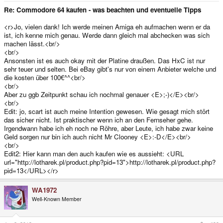
Re: Commodore 64 kaufen - was beachten und eventuelle Tipps
<r>Jo, vielen dank! Ich werde meinen Amiga eh aufmachen wenn er da
ist, ich kenne mich genau. Werde dann gleich mal abchecken was sich
machen lässt.<br/>
<br/>
Ansonsten ist es auch okay mit der Platine draußen. Das HxC ist nur
sehr teuer und selten. Bei eBay gibt's nur von einem Anbieter welche und
die kosten über 100€^^<br/>
<br/>
Aber zu ggb Zeitpunkt schau ich nochmal genauer <E>;-)</E><br/>
<br/>
Edit: jo, scart ist auch meine Intention gewesen. Wie gesagt mich stört
das sicher nicht. Ist praktischer wenn ich an den Fernseher gehe.
Irgendwann habe ich eh noch ne Röhre, aber Leute, ich habe zwar keine
Geld sorgen nur bin ich auch nicht Mr Clooney <E>:-D</E><br/>
<br/>
Edit2: Hier kann man den auch kaufen wie es aussieht: <URL
url="http://lotharek.pl/product.php?pid=13">http://lotharek.pl/product.php?
pid=13</URL></r>
WA1972
Well-Known Member