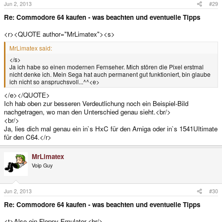
Jun 2, 2013
#29
Re: Commodore 64 kaufen - was beachten und eventuelle Tipps
<r><QUOTE author="MrLimatex"><s>
MrLimatex said:
</s>
Ja ich habe so einen modernen Fernseher. Mich stören die Pixel erstmal
nicht denke ich. Mein Sega hat auch permanent gut funktioniert, bin glaube
ich nicht so anspruchsvoll...^^<e>
</e></QUOTE>
Ich hab oben zur besseren Verdeutlichung noch ein Beispiel-Bild
nachgetragen, wo man den Unterschied genau sieht.<br/>
<br/>
Ja, lies dich mal genau ein in`s HxC für den Amiga oder in`s 1541Ultimate
für den C64.</r>
MrLimatex
Voip Guy
Jun 2, 2013
#30
Re: Commodore 64 kaufen - was beachten und eventuelle Tipps
<t>Also ein Floppy Emulator.<br/>