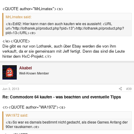
<QUOTE author="MrLimatex"><s>
MrLimatex said:
</s>Edit2: Hier kann man den auch kaufen wie es aussieht: <URL
url="http://lotharek.pl/product.php?pid=13">http://lotharek.pl/product.php?
pid=13</URL><e>
</e></QUOTE>
Die gibt es nur von Lotharek, auch über Ebay werden die von ihm
verkauft, da er sie gemeinsam mit Jeff fertigt. Denn das sind die Leute
hinter dem HxC-Projekt.</r>
Akabei
Well-Known Member
Jun 3, 2013
#39
Re: Commodore 64 kaufen - was beachten und eventuelle Tipps
<r><QUOTE author="WA1972"><s>
WA1972 said:
</s>So war es damals bestimmt nicht gedacht, als diese Games Anfang der
90er rauskamen.<e>