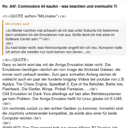
e
r
Re: AW: Commodore 64 kaufen - was beachten und eventuelle Ti
<r><QUOTE author="MrLimatex"><s>
MrLimatex said:
</s>Werde nachher mal schauen ob ich das unter Xubuntu hin bekomme
dann probiere ich die Emulatoren mal aus. Sollte denk ich mal alles im
Software Center sein ^^<br/>
<br/>
Du hast leider recht, was Heimcomputer angeht bin ich neu. Konsolen hatte
ich schon die meisten nur noch keinen von denen...<e>
</e></QUOTE>
Ganz so leicht wird das mit der Amiga Emulation leider nicht. Die
Emulatoren benötigen nämlich ein rom image der Kickstart Dateien, die
immer noch verkauft werden. Zum ganz schnellen Anfang reichen dir
vielleicht auch ein paar der hunderte longplay Videos bei youtube von z.B:
Apidya, The Chaos Engine, Speedball 2, Eye of the Beholder, Battle Isle,
Flashback, Die Siedler, Wings, Pinball Fantasies, ...<br/>
C64 Emulation ist Dank Vice allerdings auf fast allen Betriebssystemen
gar kein Problem. Der Amiga Emulator heißt für Linux glaube ich E-UAE.
<br/>
Um nochmals zurück zu den echten Geräten zu kommen. Immerhin sind
die Joysticks untereinander kompatibel, da würde also einer für beide
Computer reichen.<br/>
<br/>
@WA1972: Das Ding stammt halt aus einem billigen 3D-Drucker. Ich