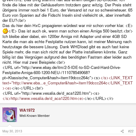
finde die Idee mit der Gehäuseform trotzdem ganz witzig. Der Preis steht
übrigens immer noch bei 1 Euro, der Versand ist nur so schweineteuer. 65
Euro von Spanien auf die Fidschi Inseln sind vielleicht ok, aber innerhalb
der EU?<br/>
Das du hier dein HxC propagieren würdest war mir schon vorher klar. <E>
</E> Das ist auch ok, wenn man schon einen Amiga 500 besitzt.<br/>
Ich bleibe aber dabei, ein 1200er Amiga mit Adapter und einer 4GB SD
Karte die man als echte Festplatte nutzen kann, ist meiner Meinung nach
heutzutage die bessere Lösung. Dank WHDload gibt es auch fast keine
Spiele mehr, die man sich nicht auf der Platte installieren könnte. Ganz
billig ist das Vergnügen aufgrund des benötigten Fastram aber leider auch
nicht. Hier mal zwei Beispiele:<br/>
<URL url="http://www.ebay.de/itm/2-5-IDE-to-SD-Card-Hard-Drive-
Festplatte-Amiga-600-1200-NEU-/111078549068?
pt=Klassische_Computer&hash=item19dccc264c"><s>
</s><LINK_TEXT
text="http://www.eba...e_Computer&hash=item19dccc264c</LINK_TEXT
><e>
</e></URL><br/>
<URL url="http://www.vesalia.de/d_aca1220.htm"><s>
</s>http://www.vesalia.de/d_aca1220.htm<e>
</e></URL></r>
WA1972
Well-Known Member
May 30, 2013
#22