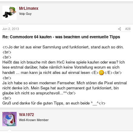
MrLimatex
Voip Guy
Jun 2, 2013
#28
Re: Commodore 64 kaufen - was beachten und eventuelle Tipps
<r>Jo der ist aus einer Sammlung und funktioniert, stand auch so drin.
<br/>
<br/>
Heißt das ich brauche mit dem HxC keine spiele kaufen oder was? Ich
lese erstmal darüber, habe nämlich keine Vorstellung worum es sich
handelt ... man kann ja nicht alles auf einmal lesen <E>
</E><br/>
<br/>
Ja ich habe so einen modernen Fernseher. Mich stören die Pixel erstmal
nicht denke ich. Mein Sega hat auch permanent gut funktioniert, bin
glaube ich nicht so anspruchsvoll...^^<br/>
<br/>
Gruß und danke für die guten Tipps, an euch beide ^__^</r>
WA1972
Well-Known Member