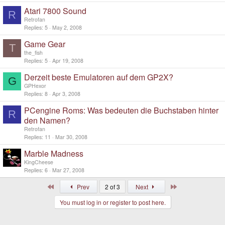
Atari 7800 Sound
R
Retrofan
Replies
5
May 2, 2008
Game Gear
T
the_fish
Replies
5
Apr 19, 2008
Derzeit beste Emulatoren auf dem GP2X?
G
GPHexor
Replies
8
Apr 3, 2008
PCengine Roms: Was bedeuten die Buchstaben hinter
R
den Namen?
Retrofan
Replies
11
Mar 30, 2008
Marble Madness
KingCheese
Replies
6
Mar 27, 2008
First
Last
Prev
2 of 3
Next
You must log in or register to post here.