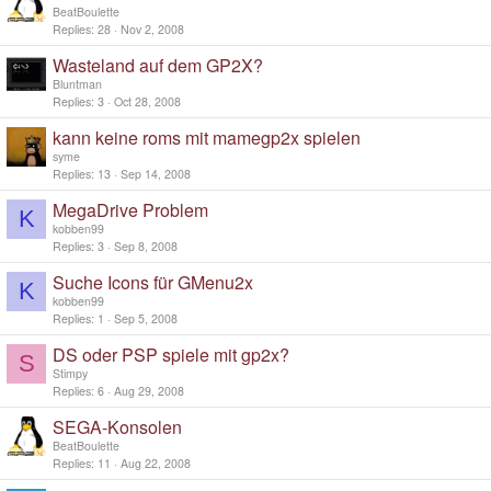
BeatBoulette
Replies
28
Nov 2, 2008
Wasteland auf dem GP2X?
Bluntman
Replies
3
Oct 28, 2008
kann keine roms mit mamegp2x spielen
syme
Replies
13
Sep 14, 2008
MegaDrive Problem
K
kobben99
Replies
3
Sep 8, 2008
Suche Icons für GMenu2x
K
kobben99
Replies
1
Sep 5, 2008
DS oder PSP spiele mit gp2x?
S
Stimpy
Replies
6
Aug 29, 2008
SEGA-Konsolen
BeatBoulette
Replies
11
Aug 22, 2008