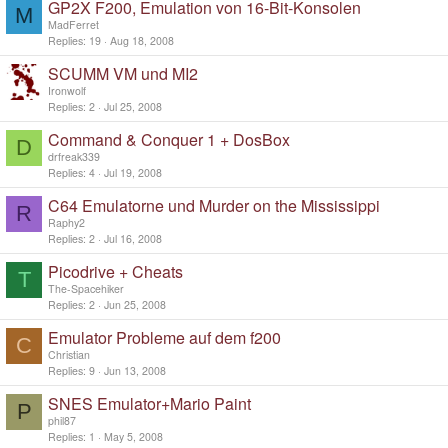
GP2X F200, Emulation von 16-Bit-Konsolen
M
MadFerret
Replies
19
Aug 18, 2008
SCUMM VM und MI2
Ironwolf
Replies
2
Jul 25, 2008
Command & Conquer 1 + DosBox
D
drfreak339
Replies
4
Jul 19, 2008
C64 Emulatorne und Murder on the Mississippi
R
Raphy2
Replies
2
Jul 16, 2008
Picodrive + Cheats
T
The-Spacehiker
Replies
2
Jun 25, 2008
Emulator Probleme auf dem f200
C
Christian
Replies
9
Jun 13, 2008
SNES Emulator+Mario Paint
P
phil87
Replies
1
May 5, 2008