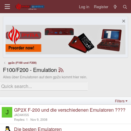
Log in
Register
gp2x (F100 und F200)
F100/F200 - Emulation
Alles über Emulatoren auf dem gp2x kommt hier rein.
Filters
GP2X F-200 und die verschiedenen Emulatoren ????
J
JADAKISS
Replies
1
Nov 9, 2008
Die besten Emulatoren