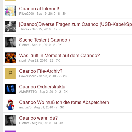
Caanoo at Internet!
Rikku2000
Sep 19, 2010
8
3K
[Caanoo]Diverse Fragen zum Caanoo (USB-Kabel/Spi
Thorax
Sep 15, 2010
7
3K
Suche Tester ( Caanoo )
RMfast
Sep 11, 2010
2
2K
Was läuft in Moment auf dem Caanoo?
stoni
Aug 29, 2010
23
7K
Caanoo File-Archiv?
P
Powersocke
Sep 5, 2010
2
2K
Caanoo Ordnerstruktur
AMARETTO
Sep 2, 2010
2
2K
Caanoo Wo muß ich die roms Abspeichern
martin78
Aug 31, 2010
7
3K
Caanoo wann da?
RMfast
Aug 24, 2010
13
4K