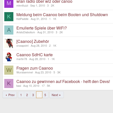
wlan radio über wiz oder canoo
M
minnifuzzi
Sep 1, 2010
3
2K
Meldung beim Caanoo beim Booten und Shutdown
K
KidPaddle
Aug 31, 2010
1
1K
Emulierte Spiele über WiFi?
A
AristoDiabolium
Aug 31, 2010
3
2K
[Caanoo] Zubehör
crosspoint
Aug 28, 2010
2
1K
Caanoo SdHC karte
martin78
Aug 28, 2010
1
1K
Fragen zum Caanoo
W
Wurstsemmel
Aug 23, 2010
5
3K
Caanoo zu gewinnen auf Facebook - helft den Devs!
K
kasi
Aug 10, 2010
17
5K
Prev
1
2
3
4
5
Next