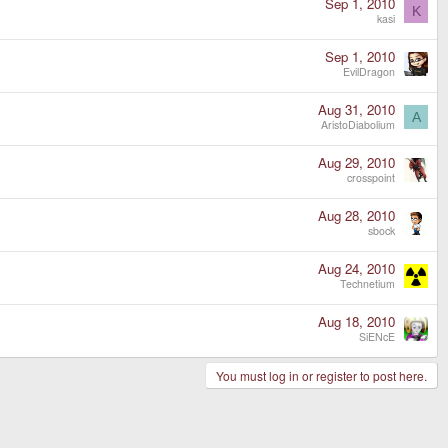
Sep 1, 2010
K
kasi
Sep 1, 2010
EvilDragon
Aug 31, 2010
A
AristoDiabolium
Aug 29, 2010
crosspoint
Aug 28, 2010
sbock
Aug 24, 2010
Technetium
Aug 18, 2010
SiENcE
You must log in or register to post here.