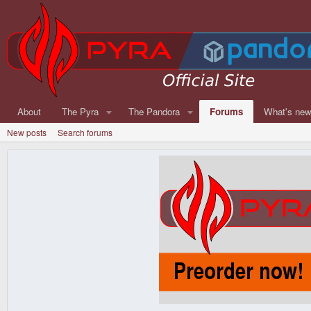
About
The Pyra
The Pandora
Forums
What's ne
New posts
Search forums