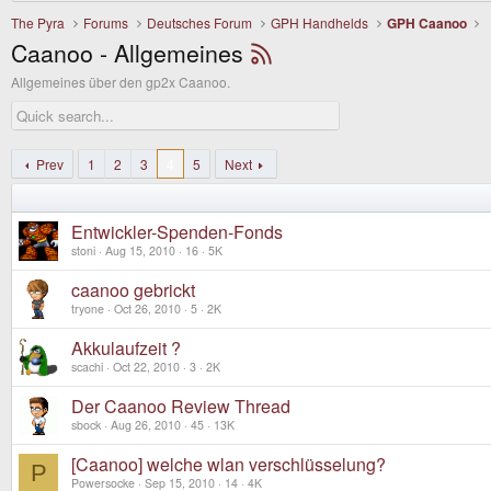
The Pyra
Forums
Deutsches Forum
GPH Handhelds
GPH Caanoo
Caanoo - Allgemeines
Allgemeines über den gp2x Caanoo.
Prev
1
2
3
4
5
Next
Entwickler-Spenden-Fonds
stoni
Aug 15, 2010
16
5K
caanoo gebrickt
tryone
Oct 26, 2010
5
2K
Akkulaufzeit ?
scachi
Oct 22, 2010
3
2K
Der Caanoo Review Thread
sbock
Aug 26, 2010
45
13K
[Caanoo] welche wlan verschlüsselung?
P
Powersocke
Sep 15, 2010
14
4K