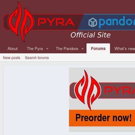
About
The Pyra
The Pandora
Forums
What's ne
New posts
Search forums