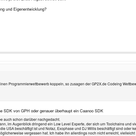
ung und Eigenentwicklung?
leinen Programmierwettbewerb koppeln, so zusagen der GP2X.de Codeing Wettbe
ndene SDK von GPH oder genauer überhaupt ein Caanoo SDK
 habe auch schon darüber nachgedacht.
ann, im Augenblick dringend ein Low Level Experte, der sich um Toolchains und vie
die USA beschäftigt ist und Notaz, Exophase und DJ Willis beschäftigt sind oder k
icherweise vergessen hat. Ich habe ihn allerdings noch nicht erreicht, vielleicht h