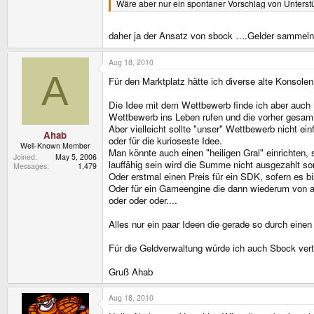
Wäre aber nur ein spontaner Vorschlag von Unterstüt
daher ja der Ansatz von sbock ….Gelder sammeln 
Aug 18, 2010
A
Für den Marktplatz hätte ich diverse alte Konsol
Die Idee mit dem Wettbewerb finde ich aber auch 
Wettbewerb ins Leben rufen und die vorher gesamm
Aber vielleicht sollte "unser" Wettbewerb nicht e
Ahab
oder für die kurioseste Idee.
Well-Known Member
Man könnte auch einen "heiligen Gral" einrichten,
Joined
May 5, 2006
lauffähig sein wird die Summe nicht ausgezahlt s
Messages
1,479
Oder erstmal einen Preis für ein SDK, sofern es 
Oder für ein Gameengine die dann wiederum von a
oder oder oder....
Alles nur ein paar Ideen die gerade so durch einen 
Für die Geldverwaltung würde ich auch Sbock vert
Gruß Ahab
Aug 18, 2010