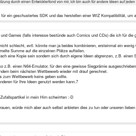
zung durch einen Entwicklerfond von mir, ich bin auch für andere Ideen auf jeden 
für ein geschustertes SDK und das herstellen einer WIZ Kompatibilität, um
en und Games (falls interesse bestünde auch Comics und CDs) die ich für di
nicht schlecht, evtl. könnte man ja beides kombinieren, ersteinmal ein wen
elte Summe auf die einzelnen Plätze aufteilen.
infach eine Kopie sein sondern sich durch eigene Ideen abgrenzen, z.B. ein
 so z.B. einen N64-Emulator, für den eine gewisse Siegprämie ausgeschrieben
ondern beim nächsten Wettbewerb wieder mit drauf gerechnet.
bis zum Wettbewerb keins geben sollte.
nderen für Ihre Ideen genutzt werden kann.7
Zufallspartikel in mein Hirn schwirrten :-D
rauen, würde mich aber auch selbst anbieten dies zu tun oder unseren lieben