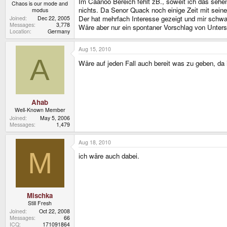
Im Caanoo Bereich fehlt zB., soweit ich das sehen
Chaos is our mode and
nichts. Da Senor Quack noch einige Zeit mit seine
modus
Der hat mehrfach Interesse gezeigt und mir schwand
Joined
Dec 22, 2005
Messages
3,778
Wäre aber nur ein spontaner Vorschlag von Unterst
Location
Germany
Aug 15, 2010
A
Wäre auf jeden Fall auch bereit was zu geben, da 
Ahab
Well-Known Member
Joined
May 5, 2006
Messages
1,479
Aug 18, 2010
M
ich wäre auch dabei.
Mischka
Still Fresh
Joined
Oct 22, 2008
Messages
66
ICQ
171091864