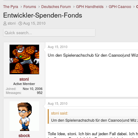
The Pyra
Forums
Deutsches Forum
GPH Handhelds
GPH Caanoo
Entwickler-Spenden-Fonds
T
S
stoni
Aug 15, 2010
h
t
r
a
e
r
a
t
d
d
Aug 15, 2010
s
a
Um den Spielenachschub für den Caanoo(und Wiz zu
t
t
a
e
r
t
e
r
stoni
Active Member
Joined
Nov 10, 2006
Messages
952
Aug 15, 2010
stoni said:
Um den Spielenachschub für den Caanoo(und Wiz zu 
Tolle Idee, stoni. Ich bin auf jeden Fall dabei. I
sbock