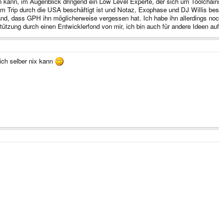
 kann, im Augenblick dringend ein Low Level Experte, der sich um Toolchains
m Trip durch die USA beschäftigt ist und Notaz, Exophase und DJ Willis besc
, dass GPH ihn möglicherweise vergessen hat. Ich habe ihn allerdings noch ni
ützung durch einen Entwicklerfond von mir, ich bin auch für andere Ideen auf 
ich selber nix kann