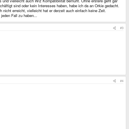
 und vielleicht auch Wiz Kompatibilität bemüht. Ohne erstere geht gar
häftigt sind oder kein Interesses haben, habe ich da an Orkie gedacht.
cht erreicht, vielleicht hat er derzeit auch einfach keine Zeit.
jeden Fall zu haben...
#3
#4