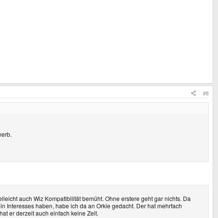
#8
werb.
lleicht auch Wiz Kompatibilität bemüht. Ohne erstere geht gar nichts. Da
ein Interesses haben, habe ich da an Orkie gedacht. Der hat mehrfach
at er derzeit auch einfach keine Zeit.