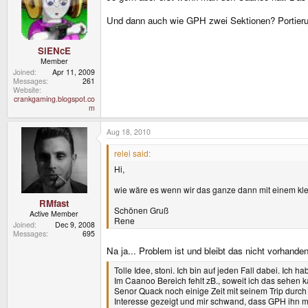
Und dann auch wie GPH zwei Sektionen? Portier
SiENcE
Member
Joined
Apr 11, 2009
Messages
261
Website
crankgaming.blogspot.co
m
Aug 18, 2010
relei said:
Hi,
wie wäre es wenn wir das ganze dann mit einem k
RMfast
Schönen Gruß
Active Member
Rene
Joined
Dec 9, 2008
Messages
695
Na ja... Problem ist und bleibt das nicht vorha
Tolle Idee, stoni. Ich bin auf jeden Fall dabei. Ich
Im Caanoo Bereich fehlt zB., soweit ich das sehen k
Senor Quack noch einige Zeit mit seinem Trip durch 
Interesse gezeigt und mir schwand, dass GPH ihn mögl