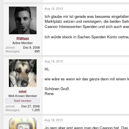
Aug 18, 2010
Ich glaube mir ist gerade was besseres eingefall
Marktplatz setzen und versteigern, die beiden Se
Caanoo Interessenten Spenden und sich auch was
Ich würde sbock in Sachen Spenden Konto vertraue
RMfast
Active Member
Joined
Dec 9, 2008
Messages
695
Aug 18, 2010
Hi,
wie wäre es wenn wir das ganze dann mit einem 
Schönen Gruß
relei
Rene
Well-Known Member
Staff member
Joined
Dec 27, 2006
Messages
1,205
Aug 18, 2010
Jo gern aber erst wenn man den Caanoo hat. Das w