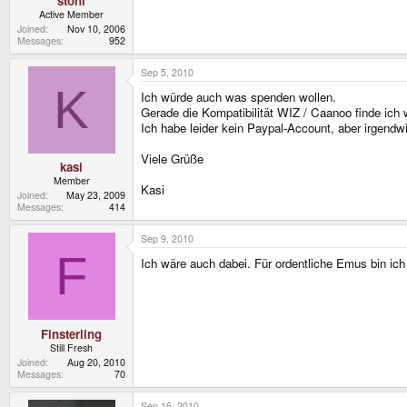
stoni
Active Member
Joined
Nov 10, 2006
Messages
952
Sep 5, 2010
K
Ich würde auch was spenden wollen.
Gerade die Kompatibilität WIZ / Caanoo finde ich 
Ich habe leider kein Paypal-Account, aber irgend
Viele Grüße
kasi
Member
Kasi
Joined
May 23, 2009
Messages
414
Sep 9, 2010
F
Ich wäre auch dabei. Für ordentliche Emus bin ich
Finsterling
Still Fresh
Joined
Aug 20, 2010
Messages
70
Sep 16, 2010