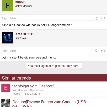
fettouhi
F
Active Member
Sep 1, 2010
#13
Sind die Caanoo wifi packs bei ED angekommen?
AMARETTO
Still Fresh
Sep 1, 2010
#14
bei mir steht bereit zum versand. :juhu:
You must log in or register to reply here.
Similar threads
nachfolger vom Caanoo?
E
Erik
Caanoo - Allgemeines
Replies
1
Sep 24, 2011
[Caanoo]Diverse Fragen zum Caanoo (USB-
Kabel/Spiele)