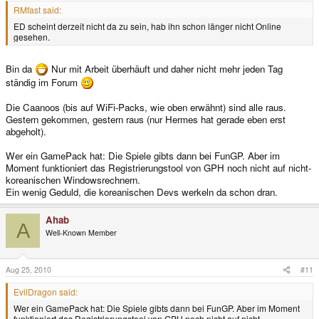
RMfast said:
ED scheint derzeit nicht da zu sein, hab ihn schon länger nicht Online
gesehen.
Bin da
Nur mit Arbeit überhäuft und daher nicht mehr jeden Tag
ständig im Forum
Die Caanoos (bis auf WiFi-Packs, wie oben erwähnt) sind alle raus.
Gestern gekommen, gestern raus (nur Hermes hat gerade eben erst
abgeholt).
Wer ein GamePack hat: Die Spiele gibts dann bei FunGP. Aber im
Moment funktioniert das Registrierungstool von GPH noch nicht auf nicht-
koreanischen Windowsrechnern.
Ein wenig Geduld, die koreanischen Devs werkeln da schon dran.
Ahab
A
Well-Known Member
Aug 25, 2010
#11
EvilDragon said:
Wer ein GamePack hat: Die Spiele gibts dann bei FunGP. Aber im Moment
funktioniert das Registrierungstool von GPH noch nicht auf nicht-