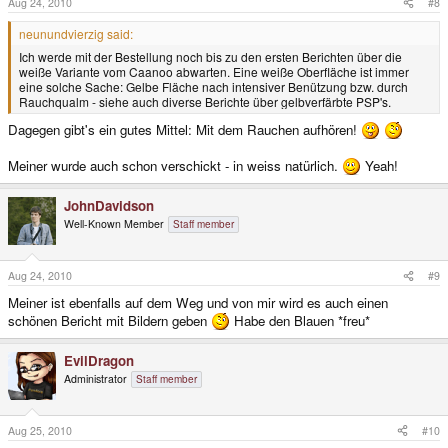
Aug 24, 2010
#8
neunundvierzig said:
Ich werde mit der Bestellung noch bis zu den ersten Berichten über die
weiße Variante vom Caanoo abwarten. Eine weiße Oberfläche ist immer
eine solche Sache: Gelbe Fläche nach intensiver Benützung bzw. durch
Rauchqualm - siehe auch diverse Berichte über gelbverfärbte PSP's.
Dagegen gibt's ein gutes Mittel: Mit dem Rauchen aufhören!
Meiner wurde auch schon verschickt - in weiss natürlich.
Yeah!
JohnDavidson
Well-Known Member
Staff member
Aug 24, 2010
#9
Meiner ist ebenfalls auf dem Weg und von mir wird es auch einen
schönen Bericht mit Bildern geben
Habe den Blauen *freu*
EvilDragon
Administrator
Staff member
Aug 25, 2010
#10