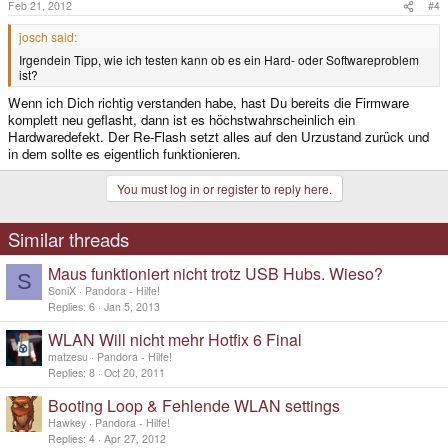
Feb 21, 2012
#4
josch said:
Irgendein Tipp, wie ich testen kann ob es ein Hard- oder Softwareproblem
ist?
Wenn ich Dich richtig verstanden habe, hast Du bereits die Firmware
komplett neu geflasht, dann ist es höchstwahrscheinlich ein
Hardwaredefekt. Der Re-Flash setzt alles auf den Urzustand zurück und
in dem sollte es eigentlich funktionieren.
You must log in or register to reply here.
Similar threads
Maus funktioniert nicht trotz USB Hubs. Wieso?
S
SoniX
Pandora - Hilfe!
Replies
6
Jan 5, 2013
WLAN Will nicht mehr Hotfix 6 Final
matzesu
Pandora - Hilfe!
Replies
8
Oct 20, 2011
Booting Loop & Fehlende WLAN settings
Hawkey
Pandora - Hilfe!
Replies
4
Apr 27, 2012