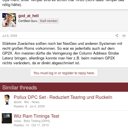
nötig hätte).
god_at_hell
Certified Guru
Staff member
Jul 8, 2009
#6
Stärkere Zuwächse sollten noch bei NeoGeo und anderen Systemen mit
recht großen Roms vorkommen. So war es jedenfalls auch auf dem
GP2X. Am meisten dürfte die Veringerung der Column Address Strobe
Latenz bringen, allerdings konnte man hier z.B. beim meinem GP2X
nichts verändern, da er direkt abgeschmiert ist.
You must log in or register to reply here.
Similar threads
Pollux DPC Set - Reduziert Tearing und Ruckeln
sbock
Wiz - News
Replies
6
Jul 4, 2009
Wiz Ram Timings Test
notaz
Beta Testing [GPH]
Replies
14
Oct 11, 2010