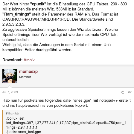
Der Wert hinter
"cpuclk"
ist die Einstellung des CPU Taktes. 200 - 800
MHz können die meisten Wiz. 533MHz ist Standard.
"Ram_timings"
stellt die Parameter des RAM ein. Das Format ist
CAS,tRC,tRAS,tWR,tMRD,tRP,tRCD. Die Standardwerte sind
2,9,5,3,2,3,3.
Zu aggressive Speichertimings lassen den Wiz abstürzen. Welche
Speichertimings Euer Wiz verträgt ist wie der maximale CPU Takt
unterschiedlich.
Wichtig ist, dass die Änderungen in dem Script mit einem Unix
kompatiblen Editor durchgeführt werden.
Download:
Archiv.
momosxp
Member
Jul 7, 2009
#2
Hab nun für pocketsnes folgendes datei "snes.gpe" mit notepad++ erstellt
und ins hauptverzeichnis von pocketsnes kopiert:
#!/bin/sh
./pollux_set
'lcd_timings=397,1,37,277,341,0,17,337;dpc_clkdiv0=9;cpuclk=750;ram_ti
mings=2,9,4,1,1,1,1'
./pocketsnes_fast
.gpe