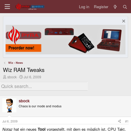
Log in
Register
Wiz - News
Wiz RAM Tweaks
T
S
sbock
Jul 6, 2009
h
t
r
a
e
r
a
t
d
d
sbock
s
a
Chaos is our mode and modus
t
t
a
e
r
t
Jul 6, 2009
#1
e
Notaz
hat ein neues
Tool
vorgestellt, mit dem es möglich ist, CPU Takt,
r