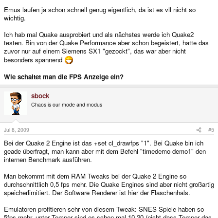
Emus laufen ja schon schnell genug eigentlich, da ist es vll nicht so
wichtig.
Ich hab mal Quake ausprobiert und als nächstes werde ich Quake2
testen. Bin von der Quake Performance aber schon begeistert, hatte das
zuvor nur auf einem Siemens SX1 "gezockt", das war aber nicht
besonders spannend
Wie schaltet man die FPS Anzeige ein?
sbock
Chaos is our mode and modus
Jul 8, 2009
#5
Bei der Quake 2 Engine ist das +set cl_drawfps "1". Bei Quake bin ich
geade überfragt, man kann aber mit dem Befehl "timedemo demo1" den
internen Benchmark ausführen.
Man bekommt mit dem RAM Tweaks bei der Quake 2 Engine so
durchschnittlich 0,5 fps mehr. Die Quake Engines sind aber nicht großartig
speicherlimitiert. Der Software Renderer ist hier der Flaschenhals.
Emulatoren profitieren sehr von diesem Tweak: SNES Spiele haben so
5fps mehr, unter Temper sind es schon mal 10-20 (nicht dass Temper das