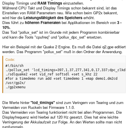
Display Timings und
RAM Timings
einzustellen.
Während CPU Takt und Display Timings schon bekannt sind, ist das
Einstellen von RAM Parametern neu. Wie schon beim GP2x bekannt,
wird hier die
Leistungsfähigkeit des Speichers
erhöht.
Dies führt zu
höheren Frameraten
bei Applikationen im Bereich von
3 -
10%
.
Das Tool "pollux_set" ist im Grunde mit jedem Programm kombinierbar
und kann die Tools "cpufreq" und "pollux_dpc_set" ersetzen.
Hier ein Beispiel mit der Quake 2 Engine. Es muß die Datei q2.gpe editiert
werden. Das Programm "pollux_set" muß in den Ordner der Anwendung.
Code:
#!/bin/sh

./pollux_set 'lcd_timings=397,1,37,277,341,0,17,337;dpc_clkdi
./sdlquake2 +set vid_ref softsdl +set s_khz 22

#for a timedemo run add +set timedemo 1 +map demo1.dm2cd 

/usr/gp2x/

./gp2xmenu
Die Werte hinter
"lcd_timings"
sind zum Veringern von Tearing und zum
Vermeiden von Ruckeln bei Firmware 1.1.0.
Das Vermeiden von Tearing funktioniert nicht bei allen Programmen. Die
Displayfrequenz wird hierbei auf 120 Hz gesetzt. Dies hat eine leichte
Verringerung der Akkulaufzeit zur Folge. An den Werten sollte man nicht
rumfummeln.