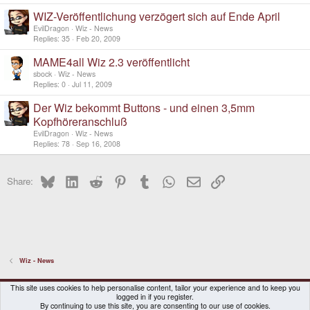
WIZ-Veröffentlichung verzögert sich auf Ende April
EvilDragon
Wiz - News
Replies
35
Feb 20, 2009
MAME4all Wiz 2.3 veröffentlicht
sbock
Wiz - News
Replies
0
Jul 11, 2009
Der Wiz bekommt Buttons - und einen 3,5mm
Kopfhöreranschluß
EvilDragon
Wiz - News
Replies
78
Sep 16, 2008
Bluesky
LinkedIn
Reddit
Pinterest
Tumblr
WhatsApp
Email
Link
Share:
Wiz - News
DragonBox Pyra
English (US)
This site uses cookies to help personalise content, tailor your experience and to keep you
logged in if you register.
Contact us
Terms and rules
Privacy policy
Help
Home
By continuing to use this site, you are consenting to our use of cookies.