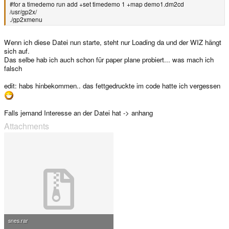
#for a timedemo run add +set timedemo 1 +map demo1.dm2cd
/usr/gp2x/
./gp2xmenu
Wenn ich diese Datei nun starte, steht nur Loading da und der WIZ hängt
sich auf.
Das selbe hab ich auch schon für paper plane probiert... was mach ich
falsch
edit: habs hinbekommen.. das fettgedruckte im code hatte ich vergessen
Falls jemand Interesse an der Datei hat -> anhang
Attachments
snes.rar