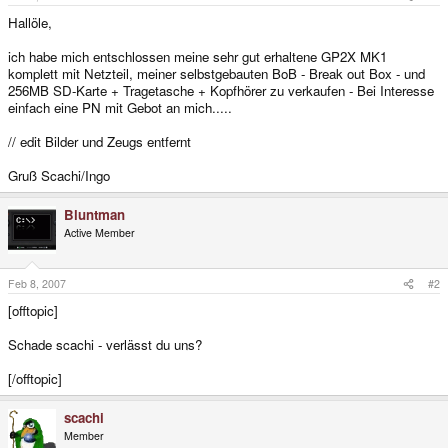
Hallöle,
ich habe mich entschlossen meine sehr gut erhaltene GP2X MK1
komplett mit Netzteil, meiner selbstgebauten BoB - Break out Box - und
256MB SD-Karte + Tragetasche + Kopfhörer zu verkaufen - Bei Interesse
einfach eine PN mit Gebot an mich.....
// edit Bilder und Zeugs entfernt
Gruß Scachi/Ingo
Bluntman
Active Member
Feb 8, 2007
#2
[offtopic]
Schade scachi - verlässt du uns?
[/offtopic]
scachi
Member