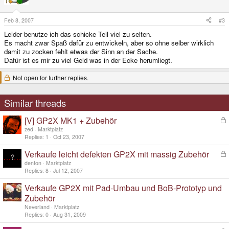
Feb 8, 2007
#3
Leider benutze ich das schicke Teil viel zu selten.
Es macht zwar Spaß dafür zu entwickeln, aber so ohne selber wirklich
damit zu zocken fehlt etwas der Sinn an der Sache.
Dafür ist es mir zu viel Geld was in der Ecke herumliegt.
Not open for further replies.
Similar threads
[V] GP2X MK1 + Zubehör
L
o
zed
Marktplatz
c
Replies
1
Oct 23, 2007
k
Verkaufe leicht defekten GP2X mit massig Zubehör
L
e
o
d
denton
Marktplatz
c
Replies
8
Jul 12, 2007
k
Verkaufe GP2X mit Pad-Umbau und BoB-Prototyp und
e
d
Zubehör
Neverland
Marktplatz
Replies
0
Aug 31, 2009