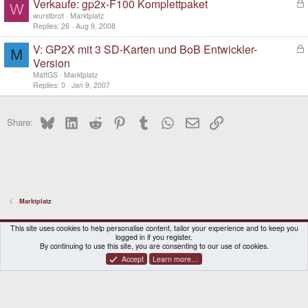
Verkaufe: gp2x-F100 Komplettpaket
L
W
o
wurstbrot
Marktplatz
c
Replies
26
Aug 9, 2008
k
V: GP2X mit 3 SD-Karten und BoB Entwickler-
L
e
M
o
d
Version
c
MattGS
Marktplatz
k
Replies
0
Jan 9, 2007
e
d
Bluesky
LinkedIn
Reddit
Pinterest
Tumblr
WhatsApp
Email
Link
Share:
Marktplatz
DragonBox Pyra
English (US)
This site uses cookies to help personalise content, tailor your experience and to keep you
logged in if you register.
Contact us
Terms and rules
Privacy policy
Help
Home
By continuing to use this site, you are consenting to our use of cookies.
Accept
Learn more…
®
Community platform by XenForo
© 2010-2026 XenForo Ltd.
|
Certain add-on by SyTry.