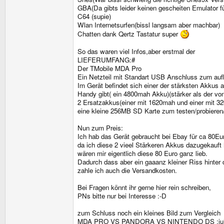
GBA(Da gibts leider keinen gescheiten Emulator f
C64 (supie)
Wlan Internetsurfen(bissl langsam aber machbar)
Chatten dank Qertz Tastatur super
So das waren viel Infos,aber erstmal der
LIEFERUMFANG:#
Der TMobile MDA Pro
Ein Netzteil mit Standart USB Anschluss zum auf
Im Gerät befindet sich einer der stärksten Akkus 
Handy gibt( ein 4800mah Akku)(stärker als der von
2 Ersatzakkus(einer mit 1620mah und einer mit 3
eine kleine 256MB SD Karte zum testen/probieren
Nun zum Preis:
Ich hab das Gerät gebraucht bei Ebay für ca 80Eu
da ich diese 2 vieel Stärkeren Akkus dazugekauft
wären mir eigentlich diese 80 Euro ganz lieb.
Dadurch dass aber ein gaaanz kleiner Riss hinter 
zahle ich auch die Versandkosten.
Bei Fragen könnt ihr gerne hier rein schreiben,
PNs bitte nur bei Interesse :-D
zum Schluss noch ein kleines Bild zum Vergleich
MDA PRO VS PANDORA VS NINTENDO DS :ju