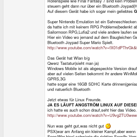
Rollenspiele wie Final Fantasy 7 sind kein Proble
steuern geht dann nur über ein Bluetooth Joypad(H
Auf diesem Gerät habe ich sogar mein geliebtes
G
Super Nintendo Emulation ist ein Sahneschlecken
da hatte ich mit keinem RPG Probleme(bedenkt ab
Sailormoon RPG,Lufia2 und viele andere laufen se
Hier ein Video wo jemand auf dem Baugleichen Ge
Bluetooth Joypad Super Mario Spielt.
http://www.youtube.com/watch?v=fX01dPThrGk&fe
Das Gerät hat Wlan b/g
Qwerz Tastatur(sieht man ja)
Windows Mobile ist als abgespeckte Version drau
aber auf vielen Seiten bekommt ihr andere WinMob
GPRS,3G
hatte sogar eine 16GB SDHC Karte drinnen(geniaa
und natuerlich Bluetooth
Jetzt etwas für Linux Freunde.
JA ES LÄUFT ANGSTRÖM LINUX AUF DIES
ich hatte es auch schon drauf,seht hier das Video.
http://www.youtube.com/watch?v=U9vg2TU0wew&f
Nun was geht gut,was nicht gut
PSX(war am Anfang ein kleiner Kampf,aber wenn man 
Snes(War bissl schwierig die richtige Snes9x Vers