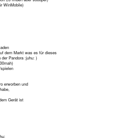
ür WinMobile)
laden
auf dem Markt was es für dieses
 der Pandora :juhu: )
200mah)
/spielen
ro erworben und
 habe,
dem Gerät ist
hu: