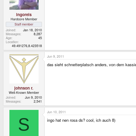
ingoreis
Hardcore Member
Staff member
Joined
Jan 18, 2010
Messages
8,287
Age
45
Location
49.491276,8.423518
Jun 9, 2011
das sieht schnetterplatsch anders, von dem kass
johnson r.
Well-Known Member
Joined
Jun 9, 2010
Messages
2,541
Jun 10, 2011
S
ingo hat nen rosa ds? cool, ich auch 8)