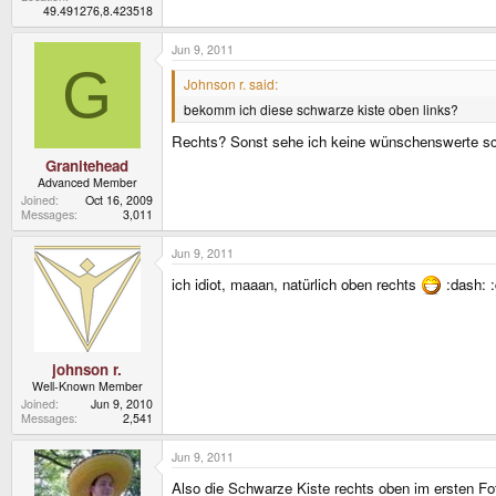
49.491276,8.423518
Jun 9, 2011
G
Johnson r. said:
bekomm ich diese schwarze kiste oben links?
Rechts? Sonst sehe ich keine wünschenswerte s
Granitehead
Advanced Member
Joined
Oct 16, 2009
Messages
3,011
Jun 9, 2011
ich idiot, maaan, natürlich oben rechts
:dash: :
johnson r.
Well-Known Member
Joined
Jun 9, 2010
Messages
2,541
Jun 9, 2011
Also die Schwarze Kiste rechts oben im ersten Fot