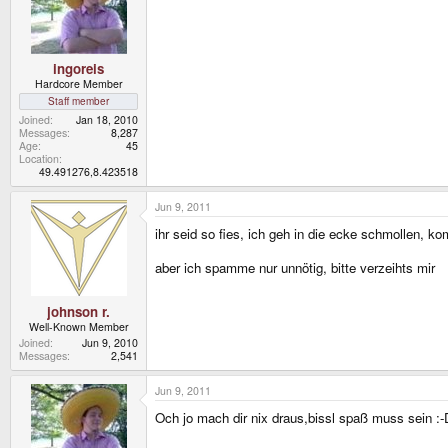
ingoreis
Hardcore Member
Staff member
Joined
Jan 18, 2010
Messages
8,287
Age
45
Location
49.491276,8.423518
Jun 9, 2011
ihr seid so fies, ich geh in die ecke schmollen, ko
aber ich spamme nur unnötig, bitte verzeihts mir
johnson r.
Well-Known Member
Joined
Jun 9, 2010
Messages
2,541
Jun 9, 2011
Och jo mach dir nix draus,bissl spaß muss sein :