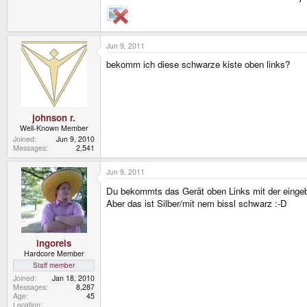
Jun 9, 2011
bekomm ich diese schwarze kiste oben links?
johnson r.
Well-Known Member
Joined
Jun 9, 2010
Messages
2,541
Jun 9, 2011
Du bekommts das Gerät oben Links mit der einge
Aber das ist Silber/mit nem bissl schwarz :-D
ingoreis
Hardcore Member
Staff member
Joined
Jan 18, 2010
Messages
8,287
Age
45
Location