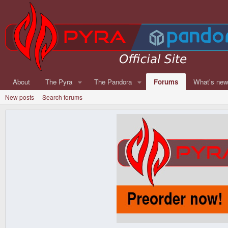
About
The Pyra
The Pandora
Forums
What's ne
New posts
Search forums