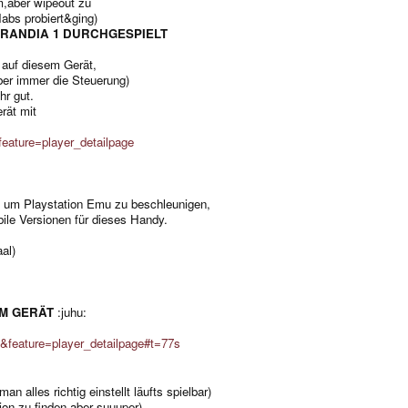
m,aber wipeout zu
abs probiert&ging)
RANDIA 1 DURCHGESPIELT
 auf diesem Gerät,
er immer die Steuerung)
hr gut.
rät mit
ature=player_detailpage
f um Playstation Emu zu beschleunigen,
ile Versionen für dieses Handy.
al)
EM GERÄT
:juhu:
eature=player_detailpage#t=77s
alles richtig einstellt läufts spielbar)
ion zu finden aber suuuper)