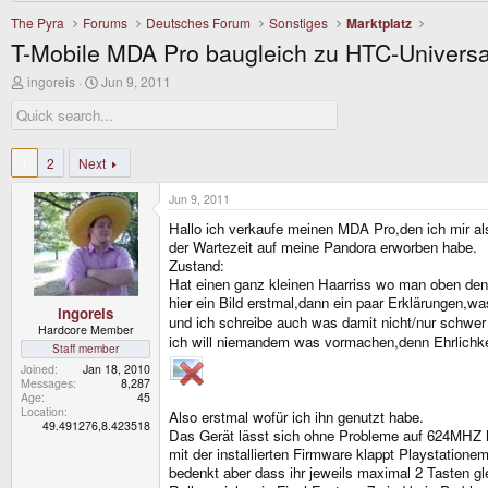
The Pyra
Forums
Deutsches Forum
Sonstiges
Marktplatz
T-Mobile MDA Pro baugleich zu HTC-Univers
T
S
ingoreis
Jun 9, 2011
h
t
r
a
e
r
a
t
d
d
1
2
Next
s
a
t
t
Jun 9, 2011
a
e
r
Hallo ich verkaufe meinen MDA Pro,den ich mir a
t
der Wartezeit auf meine Pandora erworben habe.
e
Zustand:
r
Hat einen ganz kleinen Haarriss wo man oben den St
hier ein Bild erstmal,dann ein paar Erklärungen,
ingoreis
und ich schreibe auch was damit nicht/nur schwer
Hardcore Member
ich will niemandem was vormachen,denn Ehrlichkeit
Staff member
Joined
Jan 18, 2010
Messages
8,287
Age
45
Location
Also erstmal wofür ich ihn genutzt habe.
49.491276,8.423518
Das Gerät lässt sich ohne Probleme auf 624MHZ 
mit der installierten Firmware klappt Playstatione
bedenkt aber dass ihr jeweils maximal 2 Tasten gl