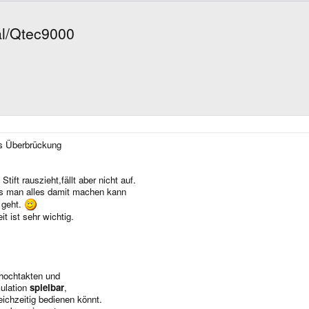
al/Qtec9000
ls Überbrückung
ift rauszieht,fällt aber nicht auf.
was man alles damit machen kann
 geht.
 ist sehr wichtig.
hochtakten und
mulation
spielbar
,
eichzeitig bedienen könnt.