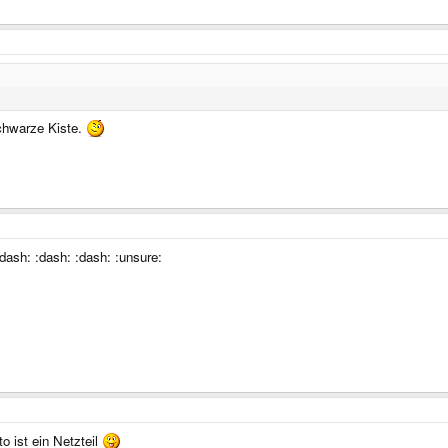
chwarze Kiste.
dash: :dash: :dash: :unsure:
o ist ein Netzteil