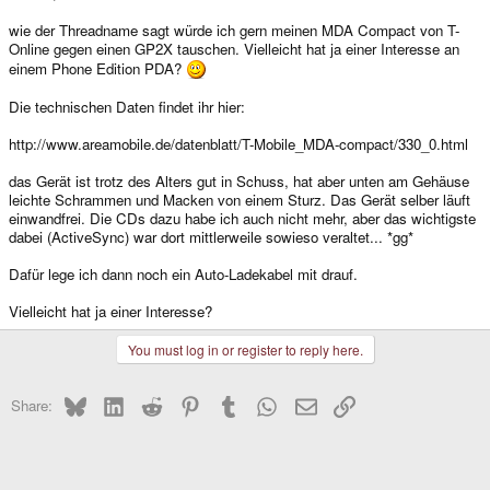
wie der Threadname sagt würde ich gern meinen MDA Compact von T-
Online gegen einen GP2X tauschen. Vielleicht hat ja einer Interesse an
einem Phone Edition PDA?
Die technischen Daten findet ihr hier:
http://www.areamobile.de/datenblatt/T-Mobile_MDA-compact/330_0.html
das Gerät ist trotz des Alters gut in Schuss, hat aber unten am Gehäuse
leichte Schrammen und Macken von einem Sturz. Das Gerät selber läuft
einwandfrei. Die CDs dazu habe ich auch nicht mehr, aber das wichtigste
dabei (ActiveSync) war dort mittlerweile sowieso veraltet... *gg*
Dafür lege ich dann noch ein Auto-Ladekabel mit drauf.
Vielleicht hat ja einer Interesse?
You must log in or register to reply here.
Bluesky
LinkedIn
Reddit
Pinterest
Tumblr
WhatsApp
Email
Link
Share: