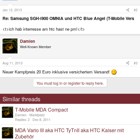
Jan 12, 2013
#2
Re: Samsung SGH-i900 OMNIA und HTC Blue Angel (T-Mobile Vers
<t>ich hab interresse am htc hast ne pm!</t>
Damien
Well-Known Member
Aug 11, 2013
#3
Neuer Kampfpreis 20 Euro inklusive versichertem Versand!
You must log in or register to reply here.
Similar threads
T-Mobile MDA Compact
Damien
Marktplatz
Replies
2
Dec 8, 2011
MDA Vario III aka HTC TyTnII aka HTC Kaiser mit
Zubehör