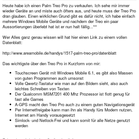
e
Heute habe ich einen Palm Treo Pro zu verkaufen. Ich sehe mir immer
r
wieder Geräte an und miste auch öfters aus, und heute muss der Treo Pro
dran glauben. Einen wirklichen Grund gibt es dafür nicht, ich habe einfach
mehrere Windows Mobile Geräte und nachdem der Treo ein paar
Aussortierungen überlebt hat ist er nun halt fällig...^^
Wer Alles ganz genau wissen will hat hier einen Link zu einem vollen
Datenblatt:
http://www.areamobile.de/handys/1517-palm-treo-pro/datenblatt
Das wichtigste über den Treo Pro in Kurzform von mir:
Touchscreen Gerät mit Windows Mobile 6.1, es gibt also Massen
von guten Programmen auch umsonst
Volle Qwertz-Tastatur wie man auf den Bildern sieht, also auch
leichtes Schreiben von Texten
Der Qualcomm MSM7201 400 Mhz Prozessor ist flott genug für
fast alle Games
A-GPS macht den Treo Pro auch zu einem guten Navigationsgerät
Per Internetfreigabe kann man ihn als Handy fürs Modem nutzen,
Internet am Handy vorausgesetzt
Simlock- und Netlock-Frei und kann somit für alle Netze genutzt
werden