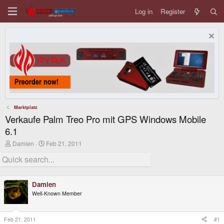
Log in
Register
Marktplatz
Verkaufe Palm Treo Pro mit GPS Windows Mobile
6.1
T
S
Damien
Feb 21, 2011
h
t
r
a
e
r
a
t
d
d
Damien
s
a
Well-Known Member
t
t
a
e
r
t
Feb 21, 2011
#1