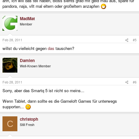
ahh, ich will das teil haben, bloss siehts grad mit geld mau aus, spare für
pandora, naja, vllt mal eltern oder großeltern anzapfen
MadMat
Member
Feb 28, 2011
#5
willst du vielleicht gegen
das
tauschen?
Damien
Well-Known Member
Feb 28, 2011
#6
Sorry, aber das Smartq 5 ist nicht so meins...
Wenn Tablet, dann sollte es die Gameloft Games für unterwegs
supporten...
christoph
C
Still Fresh