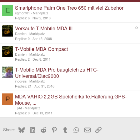
Smartphone Palm One Treo 650 mit viel Zubehör
E
egmont01
Marktplatz
Replies
6
Nov 2, 2010
Verkaufe T-Mobile MDA III
L
o
Damien
Marktplatz
c
Replies
0
Apr 15, 2008
k
T-Mobile MDA Compact
e
d
Damien
Marktplatz
Replies
2
Dec 8, 2011
T-Mobile MDA Pro baugleich zu HTC-
Universal/Qtec9000
ingoreis
Marktplatz
Replies
21
Aug 31, 2016
MDA VARIO 2,2GB Speicherkarte,Halterung,GPS-
P
Mouse, ...
_pAt
Marktplatz
Replies
0
Dec 13, 2011
Bluesky
LinkedIn
Reddit
Pinterest
Tumblr
WhatsApp
Email
Link
Share: